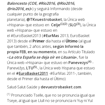
Baloncesto (COE, #Rio2016, @Rio2016,
@rio2016_es)
«) y seguirá Informando (desde
cualquier punto de la geografía
planetaria),
@TKvuestrobasket
, la Única web
«Hispana» que estuvo en
Celje
(1)(2)
(
SLO
(3)
), la Única
web «Hispana» que estuvo en
el #EuroBasket2013 (
#EurMas
2013, EuroBasket
2013) desde el
Primer
día hasta el
Último
(al igual
que también, 2 años antes,
según Informó la
propia
FEB
, en su momento
, en su Artículo Titulado
«
La otra España se deja oír en Lituania
«, fue la
Única web «Hispana» que estuvo en
Panevezys
(4)
-
Panevėžys,
LTU
(5)
-, la Única web Hispana que estuvo
en el
#
EuroBasket2011
-#EurMas 2011-, también,
desde el Primer día hasta el Último).
Salud-Salut-Saúde y
devuestrobasket.com
.
(1
)
Pronunciado Tselle, que no se pronuncia igual que
Tseye, al igual que Llull no se pronuncia ni Yuy ni Yul.