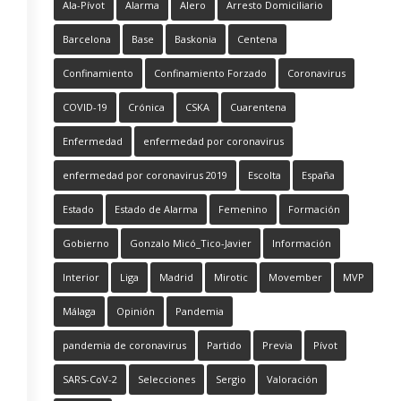
Ala-Pívot
Alarma
Alero
Arresto Domiciliario
Barcelona
Base
Baskonia
Centena
Confinamiento
Confinamiento Forzado
Coronavirus
COVID-19
Crónica
CSKA
Cuarentena
Enfermedad
enfermedad por coronavirus
enfermedad por coronavirus 2019
Escolta
España
Estado
Estado de Alarma
Femenino
Formación
Gobierno
Gonzalo Micó_Tico-Javier
Información
Interior
Liga
Madrid
Mirotic
Movember
MVP
Málaga
Opinión
Pandemia
pandemia de coronavirus
Partido
Previa
Pívot
SARS-CoV-2
Selecciones
Sergio
Valoración