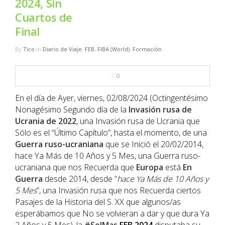
2024, Sin
NBA
Cuartos de
Final
MULTIMEDIA
By
Tico
in
Diario de Viaje
,
FEB
,
FIBA (World)
,
Formación
RIO 2016
0
En el día de Ayer, viernes, 02/08/2024 (Octingentésimo
Nonagésimo Segundo día de la
Invasión rusa de
Ucrania de 2022
, una Invasión rusa de Ucrania que
Sólo es el “Último Capítulo”, hasta el momento, de una
Guerra ruso-ucraniana
que se Inició el 20/02/2014,
hace Ya Más de 10 Años y 5 Mes, una Guerra ruso-
ucraniana que nos Recuerda que
Europa
está
En
Guerra
desde 2014, desde “
hace Ya Más de 10 Años y
5 Mes
”, una Invasión rusa que nos Recuerda ciertos
Pasajes de la Historia del S. XX que algunos/as
esperábamos que No se volvieran a dar y que dura Ya