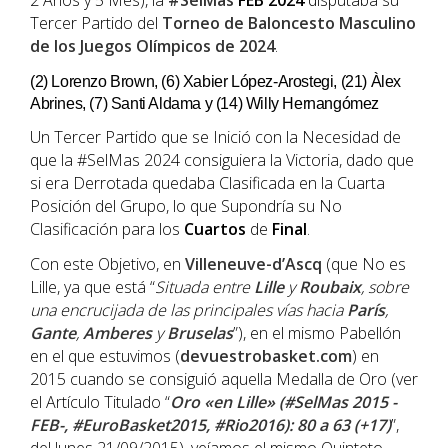
2 Años y 5 Mes), la
#SelMas
FEB
2024
disputaba su
Tercer Partido del
Torneo
de
Baloncesto
Masculino
de los
Juegos
Olímpicos
de 2024
.
(2) Lorenzo Brown, (6) Xabier López-Arostegi, (21) Àlex
Abrines, (7) Santi Aldama y (14) Willy Hernangómez
Un Tercer Partido que se Inició con la Necesidad de
que la #SelMas 2024 consiguiera la Victoria, dado que
si era Derrotada quedaba Clasificada en la Cuarta
Posición del Grupo, lo que Supondría su No
Clasificación para los
Cuartos
de
Final
.
Con este Objetivo, en
Villeneuve-d’Ascq
(que No es
Lille, ya que está “
Situada entre
Lille
y
Roubaix
, sobre
una encrucijada de las principales vías hacia
París
,
Gante
,
Amberes
y
Bruselas
”), en el mismo Pabellón
en el que estuvimos (
devuestrobasket.com
) en
2015 cuando se consiguió aquella Medalla de Oro (ver
el Artículo Titulado “
Oro «en Lille» (#SelMas 2015 -
FEB-, #EuroBasket2015, #Rio2016): 80 a 63 (+17)
”,