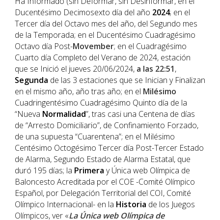
Ha Informado (sin Deformar, sin Desinformar, en el
Ducentésimo Decimosexto día del año
202
4
; en el
Tercer día del Octavo mes del año, del Segundo mes
de la Temporada; en el Ducentésimo Cuadragésimo
Octavo día Post-
Movember
; en el Cuadragésimo
Cuarto día Completo del Verano de 2024, estación
que se Inició el jueves 20/06/2024,
a las 22:51
,
Segunda
de las 3 estaciones que se Inician y Finalizan
en el mismo año, año tras año; en el
Milésimo
Cuadringentésimo Cuadragésimo Quinto día de la
“Nueva
Normalidad
”, tras casi una Centena de días
de “Arresto Domiciliario”, de Confinamiento Forzado,
de una supuesta “Cuarentena”; en el Milésimo
Centésimo Octogésimo Tercer día Post-Tercer Estado
de Alarma, Segundo Estado de Alarma Estatal, que
duró 195 días; la
Primera
y Única web Olímpica de
Baloncesto Acreditada por el COE -Comité Olímpico
Español, por Delegación Territorial del COI, Comité
Olímpico Internacional- en la
Historia
de los Juegos
Olímpicos, ver «
La Única web Olímpica de