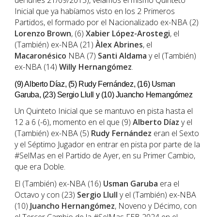
del lunes 21/09/2015), veíamos el mismo Quinteto
Inicial que ya habíamos visto en los 2 Primeros
Partidos, el formado por el Nacionalizado ex-NBA (2)
Lorenzo Brown
, (6)
Xabier López-Arostegi
, el
(También) ex-NBA (21)
Àlex Abrines
, el
Macaronésico
NBA (7)
Santi Aldama
y el (También)
ex-NBA (14)
Willy Hernangómez
.
(9) Alberto Díaz, (5) Rudy Fernández, (16) Usman
Garuba, (23) Sergio Llull y (10) Juancho Hernangómez
Un Quinteto Inicial que se mantuvo en pista hasta el
12 a 6 (-6), momento en el que (9)
Alberto Díaz
y el
(También) ex-NBA (5)
Rudy Fernández
eran el Sexto
y el Séptimo Jugador en entrar en pista por parte de la
#SelMas en el Partido de Ayer, en su Primer Cambio,
que era Doble.
El (También) ex-NBA (16)
Usman Garuba
era el
Octavo y con (23)
Sergio Llull
y el (También) ex-NBA
(10)
Juancho Hernangómez
, Noveno y Décimo, con