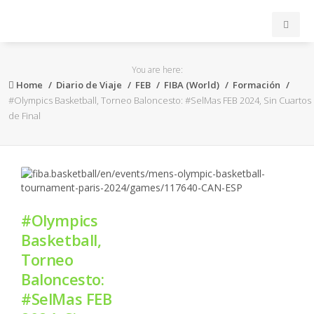
INICIO
You are here:
Home
Diario de Viaje
FEB
FIBA (World)
Formación
ACB
#Olympics Basketball, Torneo Baloncesto: #SelMas FEB 2024, Sin Cuartos
de Final
EuroLeague
FEB
FIBA
#Olympics
Basketball,
OTROS
Torneo
Baloncesto:
FORMACIÓN
#SelMas FEB