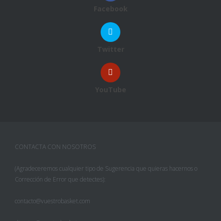
Facebook
Twitter
YouTube
CONTACTA CON NOSOTROS
(Agradeceremos cualquier tipo de Sugerencia que quieras hacernos o
Corrección de Error que detectes):
contacto@vuestrobasket.com