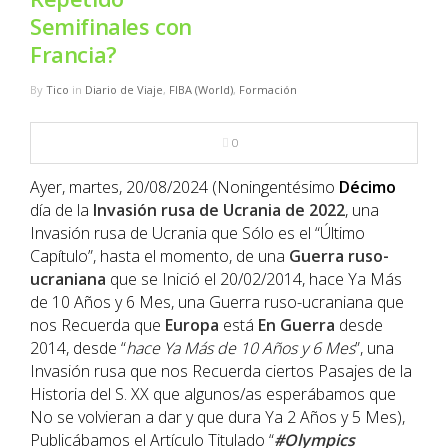
NBA
Semifinales con
Francia?
MULTIMEDIA
By
Tico
in
Diario de Viaje
,
FIBA (World)
,
Formación
RIO 2016
0
Ayer, martes, 20/08/2024 (Noningentésimo
Décimo
día de la
Invasión rusa de Ucrania de 2022
, una
Invasión rusa de Ucrania que Sólo es el “Último
Capítulo”, hasta el momento, de una
Guerra ruso-
ucraniana
que se Inició el 20/02/2014, hace Ya Más
de 10 Años y 6 Mes, una Guerra ruso-ucraniana que
nos Recuerda que
Europa
está
En Guerra
desde
2014, desde “
hace Ya Más de 10 Años y 6 Mes
”, una
Invasión rusa que nos Recuerda ciertos Pasajes de la
Historia del S. XX que algunos/as esperábamos que
No se volvieran a dar y que dura Ya 2 Años y 5 Mes),
Publicábamos el Artículo Titulado “
#Olympics