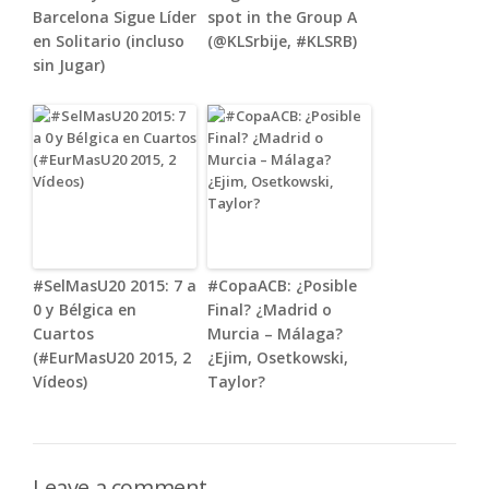
Barcelona Sigue Líder
spot in the Group A
en Solitario (incluso
(@KLSrbije, #KLSRB)
sin Jugar)
#SelMasU20 2015: 7 a
#CopaACB: ¿Posible
0 y Bélgica en
Final? ¿Madrid o
Cuartos
Murcia – Málaga?
(#EurMasU20 2015, 2
¿Ejim, Osetkowski,
Vídeos)
Taylor?
Leave a comment