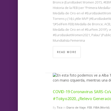
Bronce (EuroBasket Women 2015, #EBW20
Historia de la FEB (ver “Primera Medalla 
Medalla de Oro en el #EuroBasketWomen
Torrens y (14) Lyttle MVP (#EuroBaske
“(#SelFem FEB) Medalla de Bronce; ACB, 
Medalla de Oro en el #EurFem 2019”), 
#EuroBasketWomen2021, Palau” (Publica
Mundialista Femenina
READ MORE
COVID-19 Coronavirus SARS-CoV
#Tokyo2020, ¿Relevo Generaci
By
Tico
in
Diario de Viaje
,
FEB
,
FIBA (World)
,