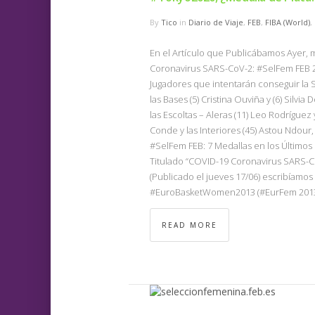
By
Tico
in
Diario de Viaje
,
FEB
,
FIBA (World)
,
En el Artículo que Publicábamos Ayer, m
Coronavirus SARS-CoV-2: #SelFem FEB 20
Jugadores que intentarán conseguir la 
las Bases (5) Cristina Ouviña y (6) Silvia
las Escoltas – Aleras (11) Leo Rodríguez y
Conde y las Interiores (45) Astou Ndour, 
#SelFem FEB: 7 Medallas en los Último
Titulado “COVID-19 Coronavirus SARS-
(Publicado el jueves 17/06) escribíamo
#EuroBasketWomen2013 (#EurFem 2013),
READ MORE