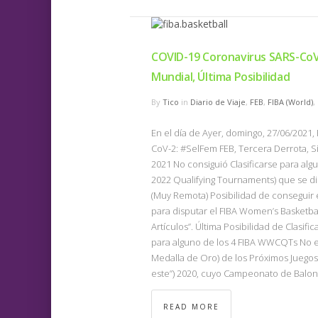
COVID-19 Coronavirus SARS-CoV
Mundial, Última Posibilidad
By
Tico
in
Diario de Viaje
,
FEB
,
FIBA (World)
,
En el día de Ayer, domingo, 27/06/2021
CoV-2: #SelFem FEB, Tercera Derrota, S
2021 No consiguió Clasificarse para al
2022 Qualifying Tournaments) que se di
(Muy Remota) Posibilidad de conseguir e
para disputar el FIBA Women’s Basketba
Artículos”. Última Posibilidad de Clasifi
para alguno de los 4 FIBA WWCQTs No e
Medalla de Oro) de los Próximos Juegos
este”) 2020, cuyo Campeonato de Balo
READ MORE