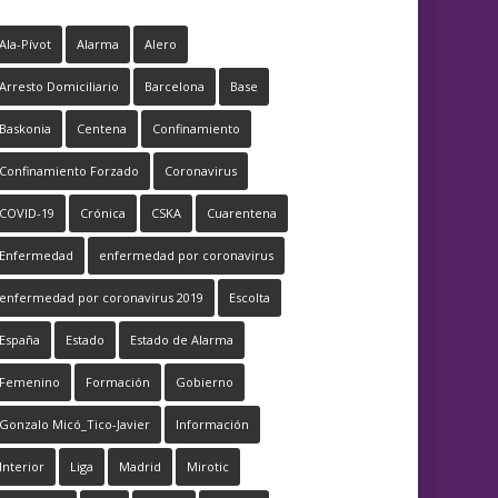
Ala-Pívot
Alarma
Alero
Arresto Domiciliario
Barcelona
Base
Baskonia
Centena
Confinamiento
Confinamiento Forzado
Coronavirus
COVID-19
Crónica
CSKA
Cuarentena
Enfermedad
enfermedad por coronavirus
enfermedad por coronavirus 2019
Escolta
España
Estado
Estado de Alarma
Femenino
Formación
Gobierno
Gonzalo Micó_Tico-Javier
Información
Interior
Liga
Madrid
Mirotic