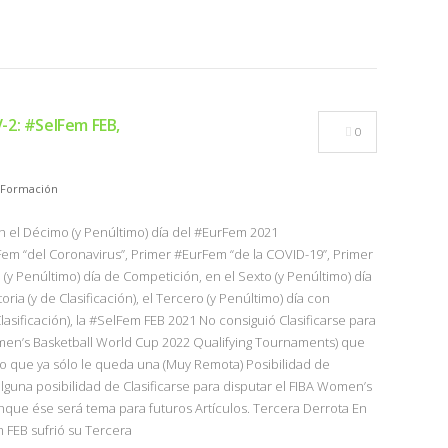
-2: #SelFem FEB,
0
Formación
en el Décimo (y Penúltimo) día del #EurFem 2021
 “del Coronavirus”, Primer #EurFem “de la COVID-19”, Primer
(y Penúltimo) día de Competición, en el Sexto (y Penúltimo) día
ria (y de Clasificación), el Tercero (y Penúltimo) día con
Clasificación), la #SelFem FEB 2021 No consiguió Clasificarse para
en’s Basketball World Cup 2022 Qualifying Tournaments) que
lo que ya sólo le queda una (Muy Remota) Posibilidad de
alguna posibilidad de Clasificarse para disputar el FIBA Women’s
nque ése será tema para futuros Artículos. Tercera Derrota En
m FEB sufrió su Tercera