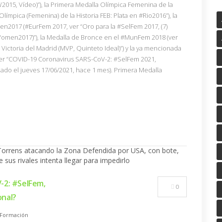
15, Vídeo)”), la Primera Medalla Olímpica Femenina de la
Olímpica (Femenina) de la Historia FEB: Plata en #Rio2016”), la
2017 (#EurFem 2017, ver “Oro para la #SelFem 2017, (7)
tWomen2017)”), la Medalla de Bronce en el #MunFem 2018 (ver
Victoria del Madrid (MVP, Quinteto Ideal)”) y la ya mencionada
ver “COVID-19 Coronavirus SARS-CoV-2: #SelFem 2021,
do el jueves 17/06/2021, hace 1 mes). Primera Medalla
-2: #SelFem,
0
onal?
Formación