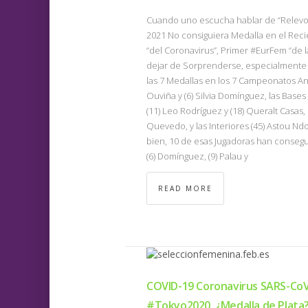
Cuando uno escucha hablar de “Relevo 
2021 No consiguiera Medalla en el Re
“del Coronavirus”, Primer #EurFem “de 
dejar de Sorprenderse, especialmente c
las 7 Medallas en los 7 Campeonatos Ant
Ouviña y (6) Silvia Domínguez, las Bases –
(11) Leo Rodríguez y (18) Queralt Casas, 
Quevedo, y las Interiores (45) Astou Ndou
bien, 10 de esas Jugadoras han consegu
(6) Domínguez, (9) Palau y
READ MORE
COVID-19 Coronavirus SARS-CoV
#Tokyo2020, ¿Medalla de Plata