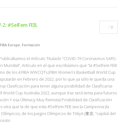
-2: #SelFem FEB,
0
FIBA Europe
,
Formación
, Publicábamos el Artículo Titulado “COVID-19 Coronavirus SARS-
in Mundial”, Artículo en el que escribíamos que “la #SelFem FEB
guno de los 4 FIBA WWCQTs (FIBA Women’s Basketball World Cup
sputarán en Febrero de 2022, por lo que ya sólo le queda una
sa Clasificación para tener alguna posibilidad de Clasificarse
ll World Cup Australia 2022, aunque ése será tema para futuros
cación Y esa Última (y Muy Remota) Posibilidad de Clasificación
s otra que la de que esta #SelFem FEB sea la Campeona (la
 Olímpicos, de los Juegos Olímpicos de Tōkyō (東京, “capital del
ncesto