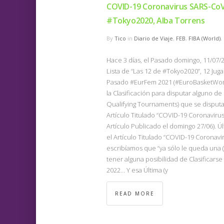
COVID-19 Coronavirus SARS-CoV
#Tokyo2020, Alba Torrens
By
Tico
in
Diario de Viaje
,
FEB
,
FIBA (World)
,
Hace 3 días, el Pasado domingo, 11/07/2
Lista de “Las 12 de #Tokyo2020”, 12 Jug
Pasado #EurFem 2021 (#EuroBasketWome
la Clasificación para disputar alguno 
Qualifying Tournaments) que se dispu
Artículo Titulado “COVID-19 Coronaviru
Artículo Publicado el domingo 27/06). Últ
el Artículo Titulado “COVID-19 Coronavi
escribíamos que “ya sólo le queda una 
tener alguna posibilidad de Clasificars
2022… Y esa Última (y
READ MORE