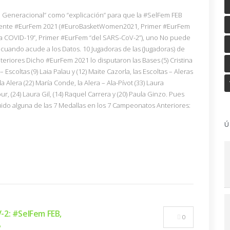
Generacional” como “explicación” para que la #SelFem FEB
ciente #EurFem 2021 (#EuroBasketWomen2021, Primer #EurFem
la COVID-19”, Primer #EurFem “del SARS-CoV-2”), uno No puede
uando acude a los Datos. 10 Jugadoras de las (Jugadoras) de
eriores Dicho #EurFem 2021 lo disputaron las Bases (5) Cristina
 Escoltas (9) Laia Palau y (12) Maite Cazorla, las Escoltas – Aleras
la Alera (22) María Conde, la Alera – Ala-Pívot (33) Laura
r, (24) Laura Gil, (14) Raquel Carrera y (20) Paula Ginzo. Pues
ido alguna de las 7 Medallas en los 7 Campeonatos Anteriores:
Ú
-2: #SelFem FEB,
0
?