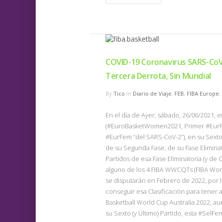
COVID-19 Coronavirus SARS-CoV
Tercera Derrota, Sin Mundial
By
Tico
in
Diario de Viaje
,
FEB
,
FIBA Europe
,
En el día de Ayer, sábado, 26/06/2021, 
(#EuroBasketWomen2021, Primer #EurFem
#EurFem “del SARS-CoV-2”), en su Sexto 
de su Segunda Fase, de su Fase Eliminato
Partidos de esa Fase Eliminatoria (y de 
alguno de los 4 FIBA WWCQTs (FIBA Wom
se disputarán en Febrero de 2022, por 
conseguir esa Clasificación para tener 
Basketball World Cup Australia 2022, au
su Sexto (y Último) Partido, esta #SelFe