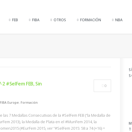
FEB
FIBA
OTROS
FORMACIÓN
NBA
S
S
-2 #SelFem FEB, Sin
0
FIBA Europe
,
Formación
e las 7 Medallas Consecutivas de la #SelFem FEB (“la Medalla de
em 2013), la Medalla de Plata en el #MunFem 2014, la
M
men2015 (#EurFem 2015, ver “#SelFem 2015: 58 a 74 (+16) =
T