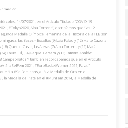
Formación
iércoles, 14/07/2021, en el Artículo Titulado “COVID-19
21, #Tokyo2020, Alba Torrens”, escribíamos que “las 12
Segunda Medalla Olímpica Femenina de la Historia de la FEB son
 Domínguez, las Bases – Escoltas (9) Laia Palau y (12) Maite Cazorla,
 (18) Queralt Casas, las Aleras (7) Alba Torrens y (22) María
(24) Laura Gil, (14) Raquel Carrera y (13) Tamara Abalde”.
s 8 Campeonatos Y también recordábamos que en el Artículo
CoV-2: #SelFem 2021, #EuroBasketWomen2021, Palau”
s que “La #SelFem consiguió la Medalla de Oro en el
 la Medalla de Plata en el #MunFem 2014, la Medalla de