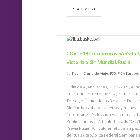
READ MORE
COVID-19 Coronavirus SARS-CoV
Victoria o Sin Mundial, Rusia
By
Tico
in
Diario de Viaje
,
FEB
,
FIBA Europe
,
El día de Ayer, viernes, 25/06/2021, e
#EurFem “del Coronavirus”, Primer #Eur
Tercer, y Último, de los 3 días de Desc
Sin Partidos, dado que Anteayer, jueves
Coronavirus”. Selección Femenina de la 
Publicábamos el Artículo Titulado “COV
Previa Rusia”, Artículo en el que empe
de Rusia (República Federal Semiparlam