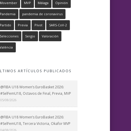
Movember
MVP
Málaga
Opinión
Pandemia
pandemia de coronavirus
Partido
Previa
Pívot
SARS-CoV-2
Selecciones
Sergio
Valoración
València
LTIMOS ARTÍCULOS PUBLICADOS
@FIBA U18 Women’s EuroBasket 2026:
#SelFemU18, Octavos de Final, Previa, MVP
05/08/2026
@FIBA U18 Women’s EuroBasket 2026:
#SelFemU18, Tercera Victoria, Okafor MVP
04/08/2026