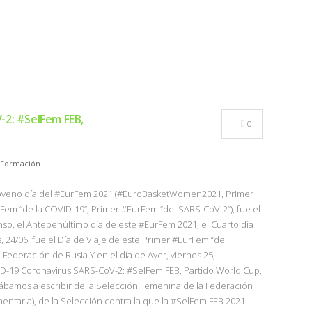
-2: #SelFem FEB,
0
Formación
l Noveno día del #EurFem 2021 (#EuroBasketWomen2021, Primer
Fem “de la COVID-19”, Primer #EurFem “del SARS-CoV-2”), fue el
anso, el Antepenúltimo día de este #EurFem 2021, el Cuarto día
, 24/06, fue el Día de Viaje de este Primer #EurFem “del
Federación de Rusia Y en el día de Ayer, viernes 25,
ID-19 Coronavirus SARS-CoV-2: #SelFem FEB, Partido World Cup,
zábamos a escribir de la Selección Femenina de la Federación
entaria), de la Selección contra la que la #SelFem FEB 2021