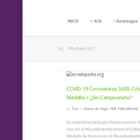
INICIO
ACB
EuroLeague
#SelFem 2021
Tag:
COVID-19 Coronavirus SARS-CoV
Medalla = ¿Sin Campeonato?
By
Tico
in
Diario de Viaje
,
FEB
,
FIBA (World)
,
En Anteriores Artículos hemos escrito d
Oro en el #EuroBasketWomen2013 (#EurF
Medalla de Bronce en el #EuroBasketWo