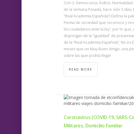
CoV-2: Democracia, Índice, Normalidad 
de la semana Pasada, hace sólo 5 días, E
“Real Academia Española”) Define la pala
Forma de sociedad que reconoce y respe
los ciudadanos ante la ley”, por lo que
dispongan de la “igualdad” de presentar
de la “Real Academia Española”, No es
meses que un Muy Buen Amigo, una perso
sobre las que podría llegar
READ MORE
Coronavirus (COVID-19, SARS-CoV
Militares, Domicilio Familiar