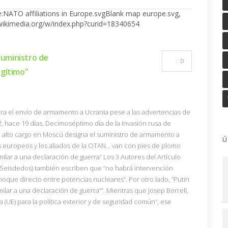
Suministro de
0
gítimo”
lera el envío de armamento a Ucrania pese a las advertencias de
, hace 19 días, Decimoséptimo día de la Invasión rusa de
n alto cargo en Moscú designa el suministro de armamento a
Ú
os europeos y los aliados de la OTAN… van con pies de plomo
imilar a una declaración de guerra” Los 3 Autores del Artículo
 Seisdedos) también escriben que “no habrá intervención
choque directo entre potencias nucleares”. Por otro lado, “Putin
ilar a una declaración de guerra””. Mientras que Josep Borrell,
 (UE) para la política exterior y de seguridad común”, ese