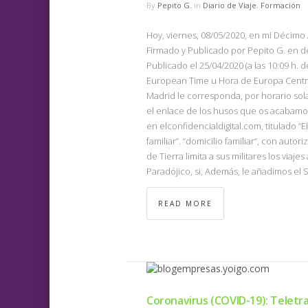
By
Pepito G.
in
Diario de Viaje
,
Formación
Hoy, viernes, 08/05/2020, en mi Décimo
Firmado y Publicado por Pepito G. en d
Publicado el 25/04/2020 (a las 10:09 h
European Time u Hora de Europa Centra
Madrid le corresponda, por horario sola
el enlace de los husos que os acabamos
en elconfidencialdigital.com, titulado “El 
familiar”. “domicilio familiar”, con autori
de Tierra limita a sus militares los viaje
Paradójico, si, Además, le añadimos el S
READ MORE
Coronavirus (COVID-19): Teletr