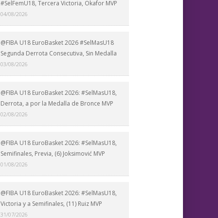
#SelFemU18, Tercera Victoria, Okafor MVP
04/08/2026
@FIBA U18 EuroBasket 2026 #SelMasU18
Segunda Derrota Consecutiva, Sin Medalla
03/08/2026
@FIBA U18 EuroBasket 2026: #SelMasU18,
Derrota, a por la Medalla de Bronce MVP
02/08/2026
@FIBA U18 EuroBasket 2026: #SelMasU18,
Semifinales, Previa, (6) Joksimović MVP
01/08/2026
@FIBA U18 EuroBasket 2026: #SelMasU18,
Victoria y a Semifinales, (11) Ruiz MVP
31/07/2026