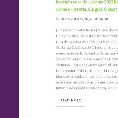
Invasión rusa de Ucrania 2022 
Crimea Historia, Sürgün, Óblast
By
Tico
in
Diario de Viaje
,
Formación
Finalizábamos el Artículo Titulado “Inv
Donbás y Járkiv 2014” (Publicado el mié
rusa de Ucrania de 2022) escribiendo q
Socialista Soviética de Crimea, proclama
como parte de la República Socialista F
Soviética”. Aunque esos vaivenes Histó
Alemana, Segunda Guerra Mundial, Tárt
la Autonomía, Óblast, Flota del Mar Ne
Mundial, la población autóctona de tárt
acusación de colaboracionismo con los
tártaros de Crimea a Asia central, en un
READ MORE