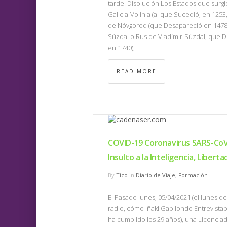
tarde. Disolución Los Estados que surgi
Galicia-Volinia (al que Sucedió, en 125
de Nóvgorod (que Desapareció en 1478)
Súzdal o Rus de Vladímir-Súzdal, que D
en 1740),
READ MORE
COVID-19 Coronavirus SARS-CoV-2
Insulto a la Inteligencia, Liberta
By
Tico
in
Diario de Viaje
,
Formación
El Pasado lunes, 05/04/2021 (el lunes d
radio, cómo Iñaki Gabilondo Entrevistab
ha cumplido los 29 años), una Licenci