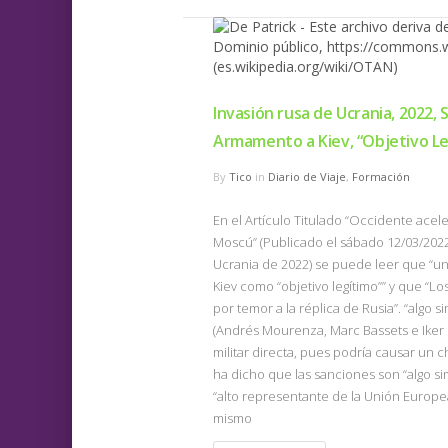
Invasión rusa de Ucrania, 2022, 
Armamento a Kiev, “Objetivo Le
By
Tico
in
Diario de Viaje
,
Formación
En el Artículo Titulado “Occidente ace
Moscú” (Publicado el sábado 12/03/2022
Ucrania de 2022) se puede leer que “u
Kiev como “objetivo legítimo”” y que “L
por temor a la réplica de Rusia”. “algo s
(Andrés Mourenza, Marc Bassets e Iker
militar directa, pues podría causar un 
ha dicho que las sanciones son “algo sim
“alto representante de la Unión Europea
mismo