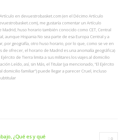
 Artículo en devuestrobasket.com (en el Décimo Artículo
evuestrobasket.com), me gustaría comentar un Artículo
. de Madrid, huso horario también conocido como CET, Central
l, aunque Hispania No sea parte de esa Europa Central y a
r, por geografía, otro huso horario, por lo que, como se ve en
 de ofrecer, el horario de Madrid es una anomalía geográfica)
Ejército de Tierra limita a sus militares los viajes al domicilio
zación Leído, así, sin Más, el Titular (ya mencionado, “El Ejército
s al domicilio familiar”) puede llegar a parecer Cruel, incluso
ubtitular
abajo, ¿Qué es y qué
0