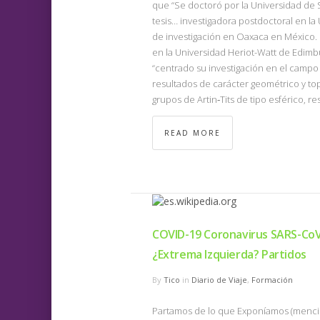
que “Se doctoró por la Universidad de 
tesis… investigadora postdoctoral en la
de investigación en Oaxaca en México. 
en la Universidad Heriot-Watt de Edimbu
“centrado su investigación en el campo
resultados de carácter geométrico y to
grupos de Artin‐Tits de tipo esférico,
READ MORE
COVID-19 Coronavirus SARS-Co
¿Extrema Izquierda? Partidos
By
Tico
in
Diario de Viaje
,
Formación
Partamos de lo que Exponíamos (mencio