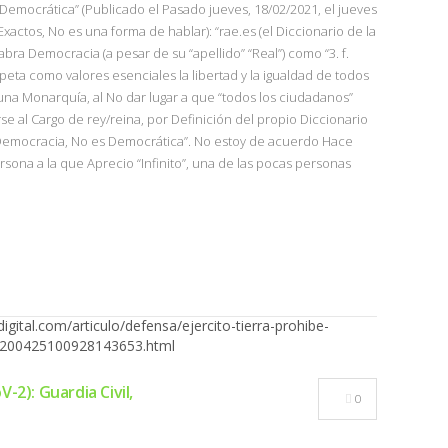
Democrática” (Publicado el Pasado jueves, 18/02/2021, el jueves
xactos, No es una forma de hablar): “rae.es (el Diccionario de la
bra Democracia (a pesar de su “apellido” “Real”) como “3. f.
ta como valores esenciales la libertad y la igualdad de todos
, una Monarquía, al No dar lugar a que “todos los ciudadanos”
se al Cargo de rey/reina, por Definición del propio Diccionario
 Democracia, No es Democrática”. No estoy de acuerdo Hace
na a la que Aprecio “Infinito”, una de las pocas personas
-2): Guardia Civil,
0