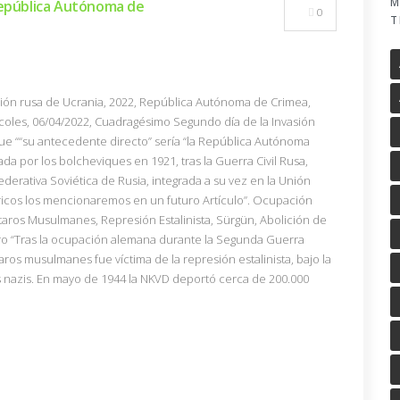
M
República Autónoma de
0
T
asión rusa de Ucrania, 2022, República Autónoma de Crimea,
rcoles, 06/04/2022, Cuadragésimo Segundo día de la Invasión
ue ““su antecedente directo” sería “la República Autónoma
da por los bolcheviques en 1921, tras la Guerra Civil Rusa,
ederativa Soviética de Rusia, integrada a su vez en la Unión
ricos los mencionaremos en un futuro Artículo”. Ocupación
aros Musulmanes, Represión Estalinista, Sürgün, Abolición de
gro “Tras la ocupación alemana durante la Segunda Guerra
aros musulmanes fue víctima de la represión estalinista, bajo la
 nazis. En mayo de 1944 la NKVD deportó cerca de 200.000