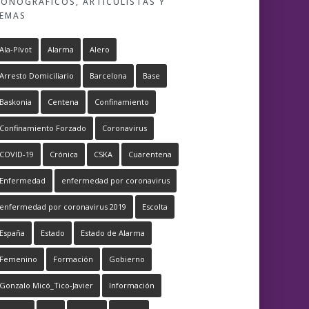
ONOGRÁFICOS, ARTICULISTAS Y
EMAS
Ala-Pívot
Alarma
Alero
Arresto Domiciliario
Barcelona
Base
Baskonia
Centena
Confinamiento
Confinamiento Forzado
Coronavirus
COVID-19
Crónica
CSKA
Cuarentena
Enfermedad
enfermedad por coronavirus
enfermedad por coronavirus 2019
Escolta
España
Estado
Estado de Alarma
Femenino
Formación
Gobierno
Gonzalo Micó_Tico-Javier
Información