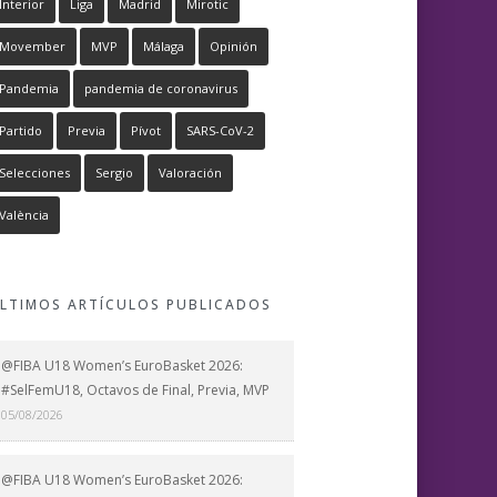
Interior
Liga
Madrid
Mirotic
Movember
MVP
Málaga
Opinión
Pandemia
pandemia de coronavirus
Partido
Previa
Pívot
SARS-CoV-2
Selecciones
Sergio
Valoración
València
LTIMOS ARTÍCULOS PUBLICADOS
@FIBA U18 Women’s EuroBasket 2026:
#SelFemU18, Octavos de Final, Previa, MVP
05/08/2026
@FIBA U18 Women’s EuroBasket 2026: