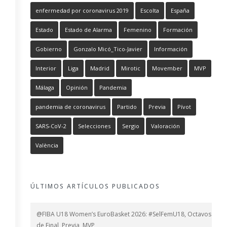
enfermedad por coronavirus 2019
Escolta
España
Estado
Estado de Alarma
Femenino
Formación
Gobierno
Gonzalo Micó_Tico-Javier
Información
Interior
Liga
Madrid
Mirotic
Movember
MVP
Málaga
Opinión
Pandemia
pandemia de coronavirus
Partido
Previa
Pívot
SARS-CoV-2
Selecciones
Sergio
Valoración
València
ÚLTIMOS ARTÍCULOS PUBLICADOS
@FIBA U18 Women’s EuroBasket 2026: #SelFemU18, Octavos
de Final, Previa, MVP