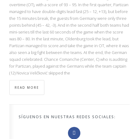
NBA
overtime (OT), with a score of 93 – 95. In the first quarter, Partizan
managed to have double-digits lead fast (25 – 12, +13), but before
the 15 minutes break, the guests from Germany were only three
MULTIMEDIA
points behind (45 – 42, -3). And in the second half both teams had
mini-series till the last 60 seconds of the game when the score
RIO 2016
was 80 – 80. In the last minute, Oldenburg took the lead, but
Partizan managed to score and take the game in OT, where it was
also seen a big fight between the teams. At the end, the German
squad celebrated. Chance Comanche (Center, C) who is auditing
for Partizan, played against the Germans while the team captain
(12) Novica Veličković skipped the
READ MORE
SÍGUENOS EN NUESTRAS REDES SOCIALES: