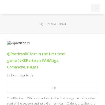
INICIO
Nikola Lončar
Tag:
ACB
EuroLeague
@PartizanBC lost in the first test
FEB
game (#KKPartizan #ABALiga,
Comanche, Paige)
FIBA
By
Tico
in
Liga Serbia
OTROS
0
FORMACIÓN
The Black and White squad lost in the first test game before the
start of the season against a German team, Oldenburg, after the