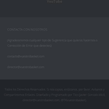
YouTube
CONTACTA CON NOSOTROS
(Agradeceremos cualquier tipo de Sugerencia que quieras hacernos o
Corrección de Error que detectes):
contacto@vuestrobasket.com
director@vuestrobasket.com
Todos los Derechos Reservados. Si nos copias, enlázanos, por favor. Avísanos y
Compartiremos Enlaces. Diseñado y Programado por Tico (Javier Gonzalo Micó,
director@vuestrobasket.com, @TKvuestrobasket).