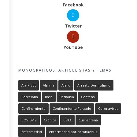
Facebook
Twitter
YouTube
MONOGRÁFICOS, ARTICULISTAS Y TEMAS
Ala-Pívot
Alarma
Alero
Arresto Domiciliario
Barcelona
Base
Baskonia
Centena
Confinamiento
Confinamiento Forzado
Coronavirus
COVID-19
Crónica
CSKA
Cuarentena
Enfermedad
enfermedad por coronavirus