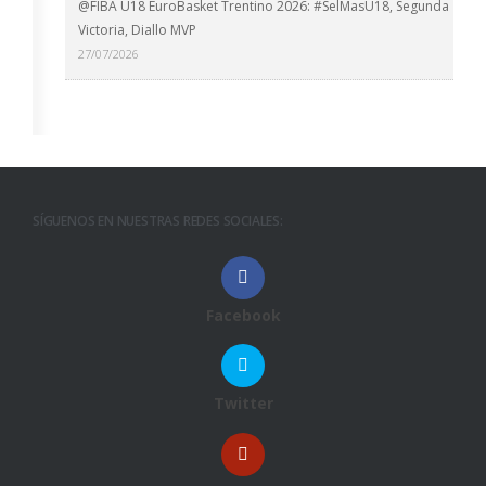
@FIBA U18 EuroBasket Trentino 2026: #SelMasU18, Segunda
Victoria, Diallo MVP
27/07/2026
SÍGUENOS EN NUESTRAS REDES SOCIALES:
Facebook
Twitter