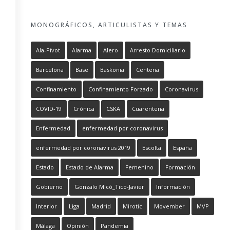
MONOGRÁFICOS, ARTICULISTAS Y TEMAS
Ala-Pívot
Alarma
Alero
Arresto Domiciliario
Barcelona
Base
Baskonia
Centena
Confinamiento
Confinamiento Forzado
Coronavirus
COVID-19
Crónica
CSKA
Cuarentena
Enfermedad
enfermedad por coronavirus
enfermedad por coronavirus 2019
Escolta
España
Estado
Estado de Alarma
Femenino
Formación
Gobierno
Gonzalo Micó_Tico-Javier
Información
Interior
Liga
Madrid
Mirotic
Movember
MVP
Málaga
Opinión
Pandemia