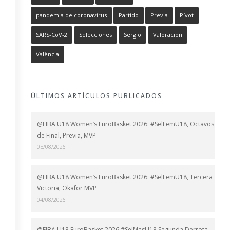
pandemia de coronavirus
Partido
Previa
Pívot
SARS-CoV-2
Selecciones
Sergio
Valoración
València
ÚLTIMOS ARTÍCULOS PUBLICADOS
@FIBA U18 Women’s EuroBasket 2026: #SelFemU18, Octavos
de Final, Previa, MVP
05/08/2026
@FIBA U18 Women’s EuroBasket 2026: #SelFemU18, Tercera
Victoria, Okafor MVP
04/08/2026
@FIBA U18 EuroBasket 2026 #SelMasU18 Segunda Derrota