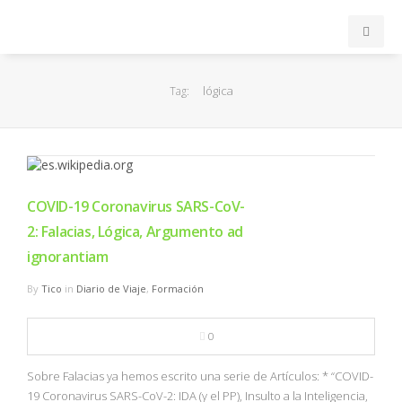
INICIO
lógica
Tag:
ACB
EuroLeague
COVID-19 Coronavirus SARS-CoV-
FEB
2: Falacias, Lógica, Argumento ad
ignorantiam
FIBA
By
Tico
in
Diario de Viaje
,
Formación
OTROS
0
FORMACIÓN
Sobre Falacias ya hemos escrito una serie de Artículos: * “COVID-
19 Coronavirus SARS-CoV-2: IDA (y el PP), Insulto a la Inteligencia,