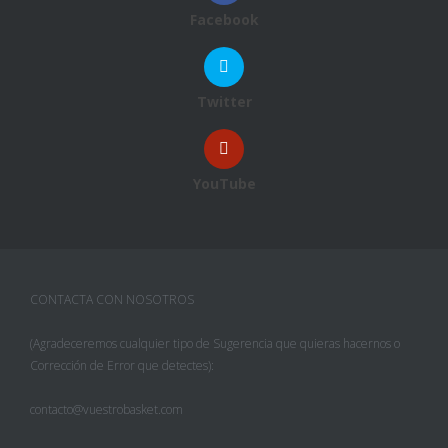
Facebook
Twitter
YouTube
CONTACTA CON NOSOTROS
(Agradeceremos cualquier tipo de Sugerencia que quieras hacernos o
Corrección de Error que detectes):
contacto@vuestrobasket.com