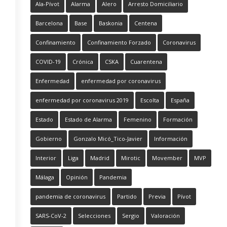
Ala-Pívot
Alarma
Alero
Arresto Domiciliario
Barcelona
Base
Baskonia
Centena
Confinamiento
Confinamiento Forzado
Coronavirus
COVID-19
Crónica
CSKA
Cuarentena
Enfermedad
enfermedad por coronavirus
enfermedad por coronavirus 2019
Escolta
España
Estado
Estado de Alarma
Femenino
Formación
Gobierno
Gonzalo Micó_Tico-Javier
Información
Interior
Liga
Madrid
Mirotic
Movember
MVP
Málaga
Opinión
Pandemia
pandemia de coronavirus
Partido
Previa
Pívot
SARS-CoV-2
Selecciones
Sergio
Valoración