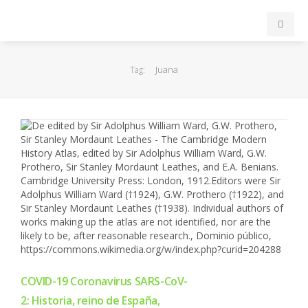
INICIO
Juana
Tag:
ACB
EuroLeague
FEB
FIBA
OTROS
FORMACIÓN
COVID-19 Coronavirus SARS-CoV-
2: Historia, reino de España,