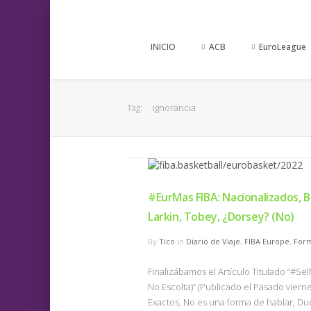
INICIO
ACB
EuroLeague
ignorancia
Tag:
#EurMas FIBA: Nacionalizados, 
Larkin, Tobey, ¿Dorsey? (No)
By
Tico
in
Diario de Viaje
,
FIBA Europe
,
For
Finalizábamos el Artículo Titulado “#Se
No Escolta)” (Publicado el Pasado vierne
Exactos, No es una forma de hablar, D