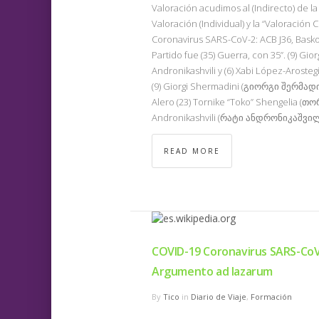
Valoración acudimos al (Indirecto) de l
Valoración (Individual) y la “Valoración C
Coronavirus SARS-CoV-2: ACB J36, Basko
Partido fue (35) Guerra, con 35”. (9) Gior
Andronikashvili y (6) Xabi López-Arosteg
(9) Giorgi Shermadini (გიორგი შერმადინი
Alero (23) Tornike “Toko” Shengelia (თო
Andronikashvili (რატი ანდრონიკაშვილი,
READ MORE
COVID-19 Coronavirus SARS-CoV-2
Argumento ad lazarum
By
Tico
in
Diario de Viaje
,
Formación