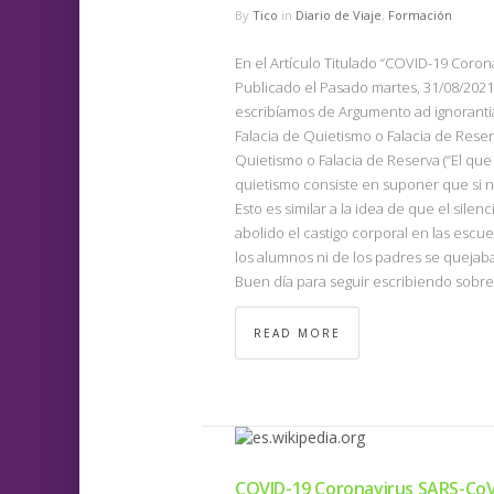
By
Tico
in
Diario de Viaje
,
Formación
En el Artículo Titulado “COVID-19 Coron
Publicado el Pasado martes, 31/08/2021,
escribíamos de Argumento ad ignorantia
Falacia de Quietismo o Falacia de Reserv
Quietismo o Falacia de Reserva (“El que 
quietismo consiste en suponer que si n
Esto es similar a la idea de que el sil
abolido el castigo corporal en las escu
los alumnos ni de los padres se quejaba
Buen día para seguir escribiendo sobre 
READ MORE
COVID-19 Coronavirus SARS-CoV-2