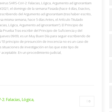
avirus SARS-CoV-2: Falacias, Lógica, Argumento ad ignorantiam
9/2021, el domingo de la semana Pasada (hace 4 días, Exactos,
escribiendo del Argumento ad ignorantiam (tras haber escrito,
esa misma semana, hace 5 días Antes, el Artículo Titulado
ias, Lógica, Argumento ad ignorantiam”). El Principio de
 la Prueba Tras escribir del Principio de Suficiencia y del
, jueves 09/09, es un Muy Buen Día para seguir escribiendo de
s “El principio de presunción de inocencia no es un caso de
 situaciones de investigación en las que este tipo de
 aceptable. En un procedimiento judicial,
: Falacias, Lógica,
0