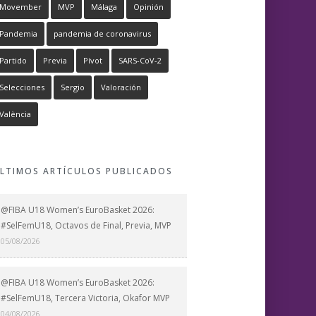
Movember
MVP
Málaga
Opinión
Pandemia
pandemia de coronavirus
Partido
Previa
Pívot
SARS-CoV-2
Selecciones
Sergio
Valoración
València
LTIMOS ARTÍCULOS PUBLICADOS
@FIBA U18 Women’s EuroBasket 2026:
#SelFemU18, Octavos de Final, Previa, MVP
05/08/2026
@FIBA U18 Women’s EuroBasket 2026:
#SelFemU18, Tercera Victoria, Okafor MVP
04/08/2026