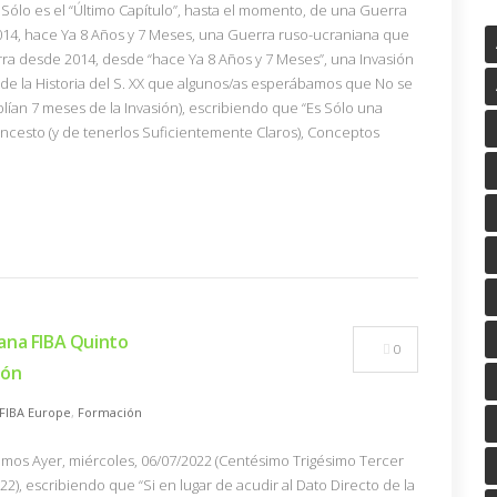
Sólo es el “Último Capítulo”, hasta el momento, de una Guerra
2014, hace Ya 8 Años y 7 Meses, una Guerra ruso-ucraniana que
a desde 2014, desde “hace Ya 8 Años y 7 Meses”, una Invasión
de la Historia del S. XX que algunos/as esperábamos que No se
plían 7 meses de la Invasión), escribiendo que “Es Sólo una
ncesto (y de tenerlos Suficientemente Claros), Conceptos
ana FIBA Quinto
0
ión
FIBA Europe
,
Formación
amos Ayer, miércoles, 06/07/2022 (Centésimo Trigésimo Tercer
22), escribiendo que “Si en lugar de acudir al Dato Directo de la