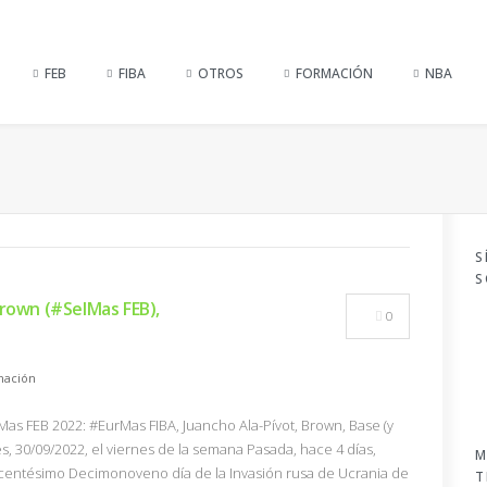
FEB
FIBA
OTROS
FORMACIÓN
NBA
S
S
Brown (#SelMas FEB),
0
mación
lMas FEB 2022: #EurMas FIBA, Juancho Ala-Pívot, Brown, Base (y
s, 30/09/2022, el viernes de la semana Pasada, hace 4 días,
M
ucentésimo Decimonoveno día de la Invasión rusa de Ucrania de
T