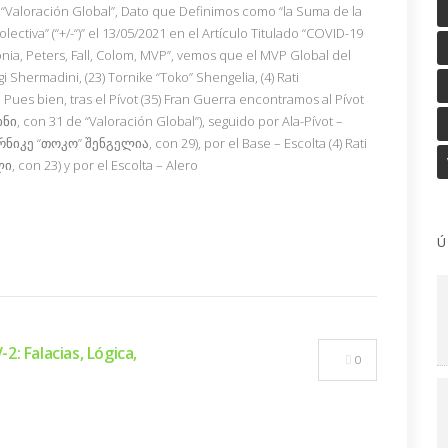
a “Valoración Global”, Dato que Definimos como “la Suma de la
olectiva” (“+/-“)” el 13/05/2021 en el Artículo Titulado “COVID-19
nia, Peters, Fall, Colom, MVP”, vemos que el MVP Global del
gi Shermadini, (23) Tornike “Toko” Shengelia, (4) Rati
i Pues bien, tras el Pívot (35) Fran Guerra encontramos al Pívot
, con 31 de “Valoración Global”), seguido por Ala-Pívot –
რნიკე “თოკო” შენგელია, con 29), por el Base – Escolta (4) Rati
 con 23) y por el Escolta – Alero
Ú
: Falacias, Lógica,
0