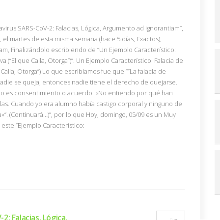
avirus SARS-CoV-2: Falacias, Lógica, Argumento ad ignorantiam”,
 el martes de esta misma semana (hace 5 días, Exactos),
m, Finalizándolo escribiendo de “Un Ejemplo Característico:
a (“El que Calla, Otorga”)”. Un Ejemplo Característico: Falacia de
Calla, Otorga”) Lo que escribíamos fue que ““La falacia de
adie se queja, entonces nadie tiene el derecho de quejarse.
encio es consentimiento o acuerdo: «No entiendo por qué han
elas. Cuando yo era alumno había castigo corporal y ninguno de
»”. (Continuará…)”, por lo que Hoy, domingo, 05/09 es un Muy
este “Ejemplo Característico:
: Falacias, Lógica,