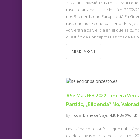
2022, una Invasión rusa de Ucrania que 
ruso-ucraniana que se Inició el 20/02/
nos Recuerda que Europa está En Guerr
rusa que nos Recuerda ciertos Pasajes 
volvieran a dar, el día en el que se cum
cuestión de Conceptos Básicos de Balo
READ MORE
#SelMas FEB 2022 Tercera Vent
Partido, ¿Eficiencia? No, Valorac
By
Tico
in
Diario de Viaje
,
FEB
,
FIBA (World)
,
Finalizábamos el Artículo que Publicáb
día de la Invasión rusa de Ucrania de 20