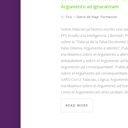
Argumento ad ignorantiam
By
Tico
in
Diario de Viaje
,
Formación
Sobre Falacias ya hemos escrito una ser
PP), Insulto a la Inteligencia, Libertad
sobre la ““Falacia de la Falsa Dicotomía
Falso Dilema, Argumento a silentio”, Pu
escribíamos sobre el Argumento a silen
antiquitatem y sobre el Argumento ad b
Argumento ad consequentiam”, Publicad
sobre el Argumento ad consequentiam 
SARS-CoV-2: Falacias, Lógica, Argument
escribíamos sobre el Argumento ad homi
como el Argumento ad verecundiam, el
READ MORE