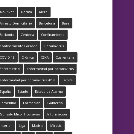
Ala-Pívot
Alarma
Alero
Arresto Domiciliario
Barcelona
Base
Baskonia
Centena
Confinamiento
Confinamiento Forzado
Coronavirus
COVID-19
Crónica
CSKA
Cuarentena
Enfermedad
enfermedad por coronavirus
enfermedad por coronavirus 2019
Escolta
España
Estado
Estado de Alarma
Femenino
Formación
Gobierno
Gonzalo Micó_Tico-Javier
Información
Interior
Liga
Madrid
Mirotic