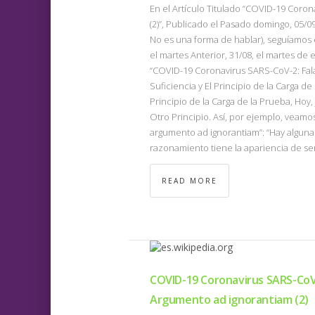
En el Artículo Titulado “COVID-19 Coron
(2)”, Publicado el Pasado domingo, 05/0
No es una forma de hablar), seguíamos 
el martes Anterior, 31/08, el martes de 
“COVID-19 Coronavirus SARS-CoV-2: Falac
Suficiencia y El Principio de la Carga de
Principio de la Carga de la Prueba, Hoy
Otro Principio. Así, por ejemplo, veamo
argumento ad ignorantiam”: “Hay algunas
razonamiento tiene la apariencia de ser
READ MORE
COVID-19 Coronavirus SARS-CoV-2
Argumento ad ignorantiam (2)