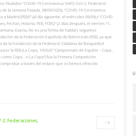
los Titulados “COVID-19 Coronavirus SARS-CoV-2: Federació
es de la semana Pasada, 08/09/2020), “COVID-19 Coronavirus
a Madrid (FEB)?” (al día siguiente, el miércoles 09/09) y “COVID-
, Fechas, Historia, FEB, FCBQ” (2 días después, el viernes 11,
1 semana, Exacta, No es una forma de hablar), seguimos
dación de la Federación Española de Baloncesto (FEB), ya que
la de la Fundación de la Federació Catalana de Basquetbol
a por la FEB (La Copa, 1933) El “Campeonato de España – Copa…
 como Copa… o La Copa”) fue la Primera Competición
comprobar a través del enlace que os hemos ofrecido
Ú
-2: Federaciones,
0