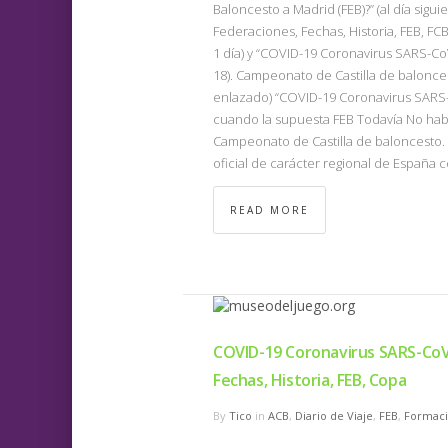
Baloncesto a Madrid (FEB)?” (al día sigu
Federaciones, Fechas, Historia, FEB, FCB
1 día) y “COVID-19 Coronavirus SARS-CoV
18). Campeonato de Castilla de balonce
enlazado) “COVID-19 Coronavirus SARS-C
cuando la supuesta FEB Todavía No hab
Campeonato de Castilla de baloncesto.
oficial de carácter regional de España ce
READ MORE
COVID-19 Coronavirus SARS-CoV
Fechas, Historia, FEB, Copa
By
Tico
in
ACB
,
Diario de Viaje
,
FEB
,
Formac