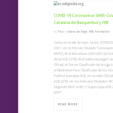
COVID-19 Coronavirus SARS-CoV
Catalana de Basquetbol y FEB
By
Tico
in
Diario de Viaje
,
FEB
,
Formación
Como en el día de Ayer, lunes, 07/09/202
2021, ver el Artículo Titulado “Coronav
MVP)”), Ni el Barcelona 2020-2021 (el 
de la ACB 2019), Ni el València (según 
Oficial, el Tercer Clasificado de la Liga
el Madrid (el Peor Clasificado de los 
Publicó la propia ACB, en su web Ofici
ACB 2019, ver los Artículos Titulados 
Segundo MVP ACB)” y “Supercopa ACB 2
MVP”,
READ MORE