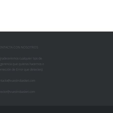
ONTACTA CON NOSOTROS
gradeceremos cualquier tipo de
gerencia que quieras hacernos o
rrección de Error que detectes):
ntacto@vuestrobasket.com
rector@vuestrobasket.com