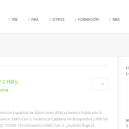
FEB
FIBA
OTROS
FORMACIÓN
NBA
S
S
2: FEB y
0
oria
eración Española de Baloncesto (FEB) ya hemos Publicado 4
navirus SARS-CoV-2: Federació Catalana de Basquetbol y FEB” (el
M
), “COVID-19 Coronavirus SARS-CoV-2: ¿Cuándo llegó el
T