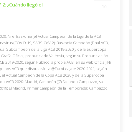
2: ¿Cuándo llegó el
0
020, Ni el Baskonia (el Actual Campeón de la Liga de la ACB
ronavirus (COVID-19, SARS-CoV-2): Baskonia Campeón (Final ACB,
Actual Subcampeón de la Liga ACB 2019-2020 y de la Supercopa
su Grafía Oficial, pronunciado Valénsia, según su Pronunciación
 ACB 2019-2020, según Publicó la propia ACB, en su web Oficial) Ni
4 Equipos ACB que disputarán la @EuroLeague 2020-2021, según
al, el Actual Campeón de la Copa ACB 2020 y de la Supercopa
“#CopaACB 2020: Madrid, Campeón ((7) Facundo Campazzo, su
019: El Madrid, Primer Campeón de la Temporada; Campazzo,