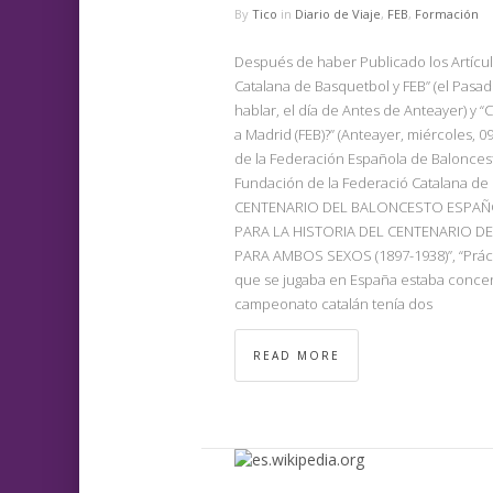
By
Tico
in
Diario de Viaje
,
FEB
,
Formación
Después de haber Publicado los Artícu
Catalana de Basquetbol y FEB” (el Pasad
hablar, el día de Antes de Anteayer) y
a Madrid (FEB)?” (Anteayer, miércoles, 
de la Federación Española de Baloncesto
Fundación de la Federació Catalana d
CENTENARIO DEL BALONCESTO ESPAÑOL
PARA LA HISTORIA DEL CENTENARIO 
PARA AMBOS SEXOS (1897-1938)”, “Prácti
que se jugaba en España estaba concent
campeonato catalán tenía dos
READ MORE