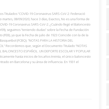
los Titulados “COVID-19 Coronavirus SARS-CoV-2: Federació
o martes, 08/09/2020, hace 3 días, Exactos, No es una forma de
 “COVID-19 Coronavirus SARS-CoV-2: ¿Cuándo llegó el Baloncesto
09/09), seguimos “teniendo dudas” sobre la Fecha de Fundación
 (FEB), ya que la Fecha de julio de 1923 Coincide con la de la
e Basquetbol (FCBQ). “NOTAS PARA LA HISTORIA DEL
” Recordemos que, según el Documento Titulado “NOTAS
DEL BALONCESTO ESPAÑOL. UN DEPORTE ESCOLAR Y POPULAR
camente hasta inicios de los años treinta, el único baloncesto
rado en Barcelona y su área de influencia. En 1931 el