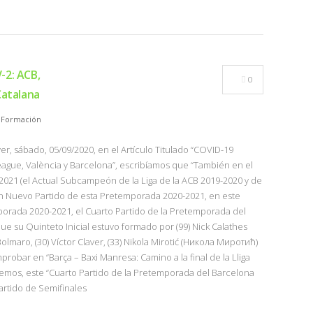
-2: ACB,
0
Catalana
,
Formación
r, sábado, 05/09/2020, en el Artículo Titulado “COVID-19
gue, València y Barcelona”, escribíamos que “También en el
-2021 (el Actual Subcampeón de la Liga de la ACB 2019-2020 y de
un Nuevo Partido de esta Pretemporada 2020-2021, en este
porada 2020-2021, el Cuarto Partido de la Pretemporada del
ue su Quinteto Inicial estuvo formado por (99) Nick Calathes
lmaro, (30) Víctor Claver, (33) Nikola Mirotić (Никола Миротић)
robar en “Barça – Baxi Manresa: Camino a la final de la Lliga
 vemos, este “Cuarto Partido de la Pretemporada del Barcelona
Partido de Semifinales