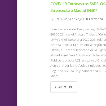
COVID-19 Coronavirus SARS-CoV-
Baloncesto a Madrid (FEB)?
By
Tico
in
Diario de Viaje
,
FEB
,
Formación
Como en el día de Ayer, martes, 08/09/2
2020-2021, ver el Artículo Titulado “Co
MVP)”), Ni el Barcelona 2020-2021 (el 
de la ACB 2019), Ni el València (según 
Oficial, el Tercer Clasificado de la Liga
el Madrid (el Peor Clasificado de los 
Publicó la propia ACB, en su web Ofici
ACB 2019, ver los Artículos Titulados 
Segundo MVP ACB)” y “Supercopa ACB 2
MVP”,
READ MORE