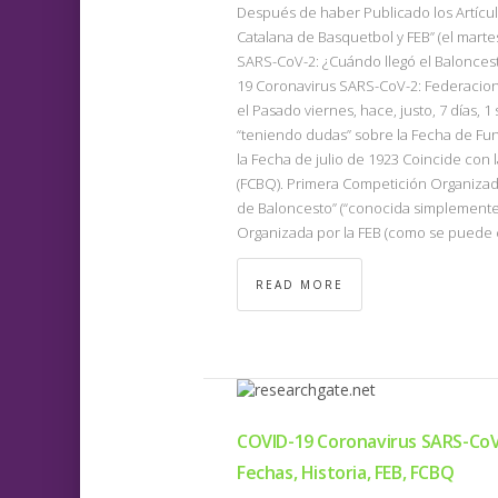
Después de haber Publicado los Artícu
Catalana de Basquetbol y FEB” (el mart
SARS-CoV-2: ¿Cuándo llegó el Baloncesto 
19 Coronavirus SARS-CoV-2: Federaciones
el Pasado viernes, hace, justo, 7 días, 
“teniendo dudas” sobre la Fecha de Fun
la Fecha de julio de 1923 Coincide con 
(FCBQ). Primera Competición Organizad
de Baloncesto” (“conocida simplemente
Organizada por la FEB (como se puede 
READ MORE
COVID-19 Coronavirus SARS-CoV
Fechas, Historia, FEB, FCBQ