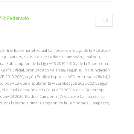
-2: Federació
0
0, Ni el Baskonia (el Actual Campeón de la Liga de la ACB 2020-
irus (COVID-19, SARS-CoV-2): Baskonia Campeón (Final ACB,
Actual Subcampeón de la Liga ACB 2019-2020 y de la Supercopa
su Grafía Oficial, pronunciado Valénsia, según su Pronunciación
 ACB 2019-2020, según Publicó la propia ACB, en su web Oficial) Ni
4 Equipos ACB que disputarán la @EuroLeague 2020-2021, según
al, el Actual Campeón de la Copa ACB 2020 y de la Supercopa
“#CopaACB 2020: Madrid, Campeón ((7) Facundo Campazzo, su
019: El Madrid, Primer Campeón de la Temporada; Campazzo,