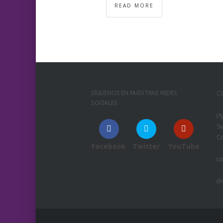
READ MORE
SÍGUENOS EN NUESTRAS REDES
C
SOCIALES:
(A
Su
Co
Facebook
Twitter
YouTube
co
di