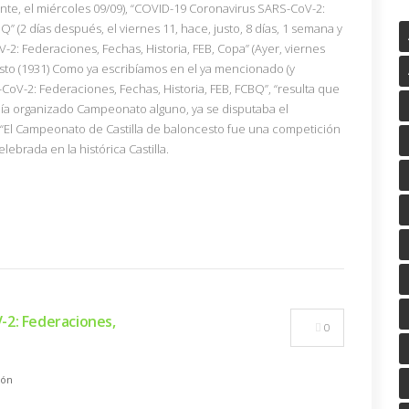
iente, el miércoles 09/09), “COVID-19 Coronavirus SARS-CoV-2:
Q” (2 días después, el viernes 11, hace, justo, 8 días, 1 semana y
-2: Federaciones, Fechas, Historia, FEB, Copa” (Ayer, viernes
sto (1931) Como ya escribíamos en el ya mencionado (y
oV-2: Federaciones, Fechas, Historia, FEB, FCBQ”, “resulta que
ía organizado Campeonato alguno, ya se disputaba el
 “El Campeonato de Castilla de baloncesto fue una competición
lebrada en la histórica Castilla.
-2: Federaciones,
0
ión