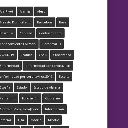
Ala-Pívot
Alarma
Alero
Arresto Domiciliario
Barcelona
Base
Baskonia
Centena
Confinamiento
Confinamiento Forzado
Coronavirus
COVID-19
Crónica
CSKA
Cuarentena
Enfermedad
enfermedad por coronavirus
enfermedad por coronavirus 2019
Escolta
España
Estado
Estado de Alarma
Femenino
Formación
Gobierno
Gonzalo Micó_Tico-Javier
Información
Interior
Liga
Madrid
Mirotic