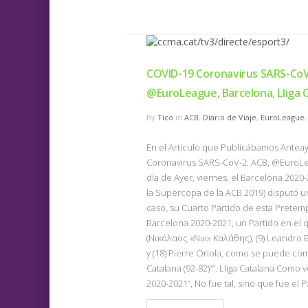
COVID-19 Coronavirus SARS-CoV
@EuroLeague, Barcelona, Lliga 
By
Tico
in
ACB
,
Diario de Viaje
,
EuroLeague
En el Artículo que Publicábamos Anteaye
Coronavirus SARS-CoV-2: ACB, @EuroLea
día de Ayer, viernes, el Barcelona 2020
la Supercopa de la ACB 2019) disputó 
caso, su Cuarto Partido de esta Pretem
Barcelona 2020-2021, un Partido en el q
(Νικόλαος «Νικ» Καλάθης), (9) Leandro Bo
y (18) Pierre Oriola, como se puede comp
Catalana (92-82)””. Lliga Catalana Como
2020-2021”, No fue tal, sino que fue el 