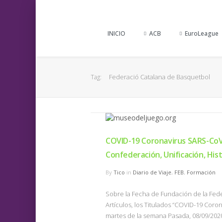
INICIO
ACB
EuroLeague
Federació Catalana de Basquetbol
Tag:
COVID-19 Coronavirus SARS-CoV-
Confederación, Unificación, Hist
By
Tico
in
Diario de Viaje
,
FEB
,
Formación
Sobre la Fecha de Fundación de la Fed
Artículos, los Titulados “COVID-19 Coro
martes de la semana Pasada, 08/09/2020