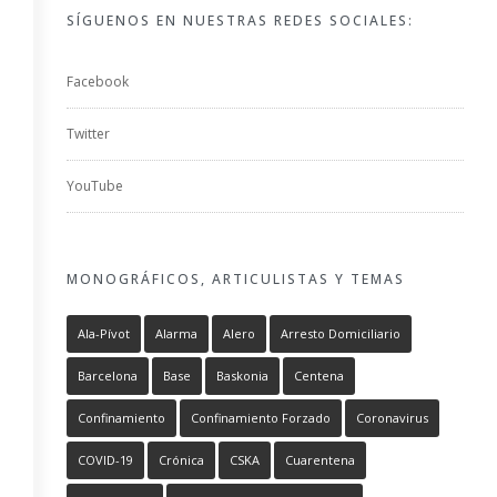
SÍGUENOS EN NUESTRAS REDES SOCIALES:
Facebook
Twitter
YouTube
MONOGRÁFICOS, ARTICULISTAS Y TEMAS
Ala-Pívot
Alarma
Alero
Arresto Domiciliario
Barcelona
Base
Baskonia
Centena
Confinamiento
Confinamiento Forzado
Coronavirus
COVID-19
Crónica
CSKA
Cuarentena