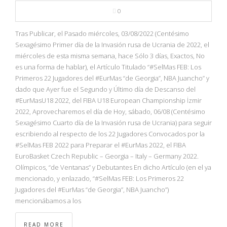
0
Tras Publicar, el Pasado miércoles, 03/08/2022 (Centésimo
Sexagésimo Primer día de la Invasión rusa de Ucrania de 2022, el
miércoles de esta misma semana, hace Sólo 3 días, Exactos, No
es una forma de hablar), el Artículo Titulado “#SelMas FEB: Los
Primeros 22 Jugadores del #EurMas “de Georgia”, NBA Juancho” y
dado que Ayer fue el Segundo y Último día de Descanso del
#EurMasU18 2022, del FIBA U18 European Championship İzmir
2022, Aprovecharemos el día de Hoy, sábado, 06/08 (Centésimo
Sexagésimo Cuarto día de la Invasión rusa de Ucrania) para seguir
escribiendo al respecto de los 22 Jugadores Convocados por la
#SelMas FEB 2022 para Preparar el #EurMas 2022, el FIBA
EuroBasket Czech Republic – Georgia – Italy – Germany 2022.
Olímpicos, “de Ventanas” y Debutantes En dicho Artículo (en el ya
mencionado, y enlazado, “#SelMas FEB: Los Primeros 22
Jugadores del #EurMas “de Georgia”, NBA Juancho”)
mencionábamos a los
READ MORE