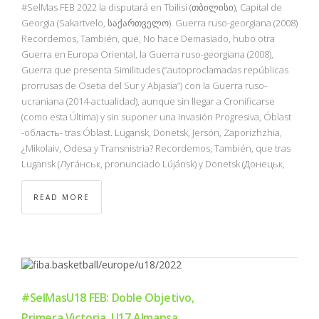
#SelMas FEB 2022 la disputará en Tbilisi (თბილისი), Capital de
Georgia (Sakartvelo, საქართველო). Guerra ruso-georgiana (2008)
Recordemos, También, que, No hace Demasiado, hubo otra
Guerra en Europa Oriental, la Guerra ruso-georgiana (2008),
Guerra que presenta Similitudes (“autoproclamadas repúblicas
prorrusas de Osetia del Sur y Abjasia”) con la Guerra ruso-
ucraniana (2014-actualidad), aunque sin llegar a Cronificarse
(como esta Última) y sin suponer una Invasión Progresiva, Óblast
-область- tras Óblast. Lugansk, Donetsk, Jersón, Zaporizhzhia,
¿Mikolaiv, Odesa y Transnistria? Recordemos, También, que tras
Lugansk (Луга́нськ, pronunciado Lújánsk) y Donetsk (Донецьк,
READ MORE
#SelMasU18 FEB: Doble Objetivo,
Primera Victoria, U17 Almansa