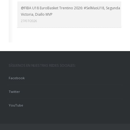
@FIBA U18 EuroBasket Trentino 2026: #SelMasU18, Segunda
Victoria, Diallo MVP
27/07/2026
SÍGUENOS EN NUESTRAS REDES SOCIALES:
Facebook
Twitter
YouTube