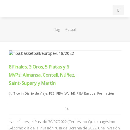
INICIO
Actual
Tag:
ACB
EuroLeague
8 Finales, 3 Oros, 5 Platas y 6
FEB
MVPs: Almansa, Contell, Núñez,
Saint-Supery y Martín
FIBA
By
Tico
in
Diario de Viaje
,
FEB
,
FIBA (World)
,
FIBA Europe
,
Formación
OTROS
0
FORMACIÓN
Hace 1 mes, el Pasado 30/07/2022 (Centésimo Quincuagésimo
Séptimo día de la Invasión rusa de Ucrania de 2022, una Invasión