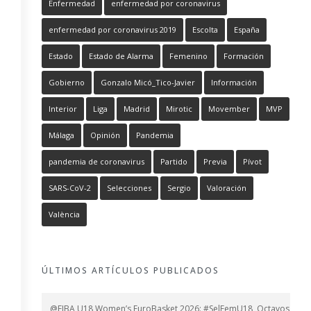
Enfermedad
enfermedad por coronavirus
enfermedad por coronavirus 2019
Escolta
España
Estado
Estado de Alarma
Femenino
Formación
Gobierno
Gonzalo Micó_Tico-Javier
Información
Interior
Liga
Madrid
Mirotic
Movember
MVP
Málaga
Opinión
Pandemia
pandemia de coronavirus
Partido
Previa
Pívot
SARS-CoV-2
Selecciones
Sergio
Valoración
València
ÚLTIMOS ARTÍCULOS PUBLICADOS
@FIBA U18 Women’s EuroBasket 2026: #SelFemU18, Octavos