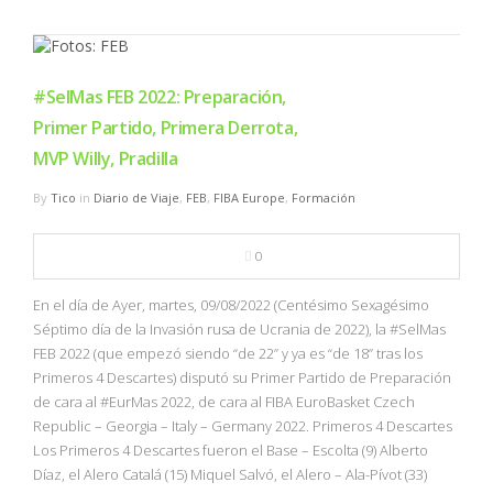
#SelMas FEB 2022: Preparación,
Primer Partido, Primera Derrota,
MVP Willy, Pradilla
By
Tico
in
Diario de Viaje
,
FEB
,
FIBA Europe
,
Formación
0
En el día de Ayer, martes, 09/08/2022 (Centésimo Sexagésimo
Séptimo día de la Invasión rusa de Ucrania de 2022), la #SelMas
FEB 2022 (que empezó siendo “de 22” y ya es “de 18” tras los
Primeros 4 Descartes) disputó su Primer Partido de Preparación
de cara al #EurMas 2022, de cara al FIBA EuroBasket Czech
Republic – Georgia – Italy – Germany 2022. Primeros 4 Descartes
Los Primeros 4 Descartes fueron el Base – Escolta (9) Alberto
Díaz, el Alero Catalá (15) Miquel Salvó, el Alero – Ala-Pívot (33)