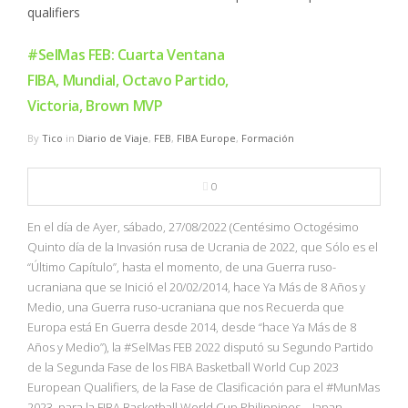
#SelMas FEB: Cuarta Ventana
FIBA, Mundial, Octavo Partido,
Victoria, Brown MVP
By
Tico
in
Diario de Viaje
,
FEB
,
FIBA Europe
,
Formación
0
En el día de Ayer, sábado, 27/08/2022 (Centésimo Octogésimo
Quinto día de la Invasión rusa de Ucrania de 2022, que Sólo es el
“Último Capítulo”, hasta el momento, de una Guerra ruso-
ucraniana que se Inició el 20/02/2014, hace Ya Más de 8 Años y
Medio, una Guerra ruso-ucraniana que nos Recuerda que
Europa está En Guerra desde 2014, desde “hace Ya Más de 8
Años y Medio”), la #SelMas FEB 2022 disputó su Segundo Partido
de la Segunda Fase de los FIBA Basketball World Cup 2023
European Qualifiers, de la Fase de Clasificación para el #MunMas
2023, para la FIBA Basketball World Cup Philippines – Japan –