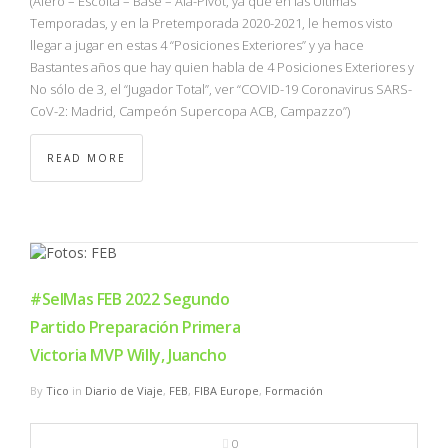
(Alero – Escolta – Base – Ala-Pívot, ya que en las Últimas
Temporadas, y en la Pretemporada 2020-2021, le hemos visto
llegar a jugar en estas 4 “Posiciones Exteriores” y ya hace
Bastantes años que hay quien habla de 4 Posiciones Exteriores y
No sólo de 3, el “Jugador Total”, ver “COVID-19 Coronavirus SARS-
CoV-2: Madrid, Campeón Supercopa ACB, Campazzo”)
READ MORE
#SelMas FEB 2022 Segundo
Partido Preparación Primera
Victoria MVP Willy, Juancho
By
Tico
in
Diario de Viaje
,
FEB
,
FIBA Europe
,
Formación
0