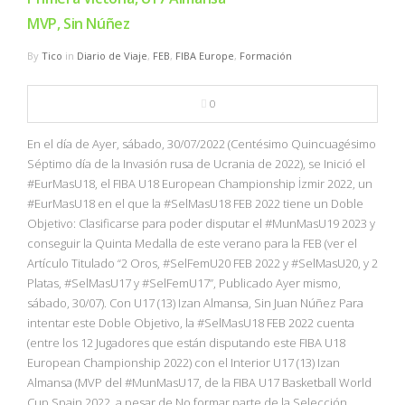
MVP, Sin Núñez
By
Tico
in
Diario de Viaje
,
FEB
,
FIBA Europe
,
Formación
0
En el día de Ayer, sábado, 30/07/2022 (Centésimo Quincuagésimo
Séptimo día de la Invasión rusa de Ucrania de 2022), se Inició el
#EurMasU18, el FIBA U18 European Championship İzmir 2022, un
#EurMasU18 en el que la #SelMasU18 FEB 2022 tiene un Doble
Objetivo: Clasificarse para poder disputar el #MunMasU19 2023 y
conseguir la Quinta Medalla de este verano para la FEB (ver el
Artículo Titulado “2 Oros, #SelFemU20 FEB 2022 y #SelMasU20, y 2
Platas, #SelMasU17 y #SelFemU17”, Publicado Ayer mismo,
sábado, 30/07). Con U17 (13) Izan Almansa, Sin Juan Núñez Para
intentar este Doble Objetivo, la #SelMasU18 FEB 2022 cuenta
(entre los 12 Jugadores que están disputando este FIBA U18
European Championship 2022) con el Interior U17 (13) Izan
Almansa (MVP del #MunMasU17, de la FIBA U17 Basketball World
Cup Spain 2022, a pesar de No formar parte de la Selección