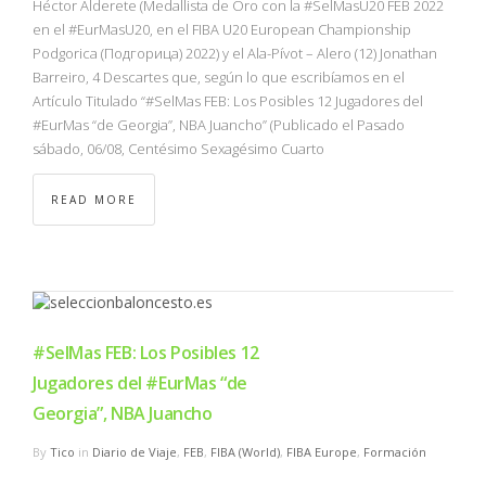
Héctor Alderete (Medallista de Oro con la #SelMasU20 FEB 2022
en el #EurMasU20, en el FIBA U20 European Championship
Podgorica (Подгорица) 2022) y el Ala-Pívot – Alero (12) Jonathan
Barreiro, 4 Descartes que, según lo que escribíamos en el
Artículo Titulado “#SelMas FEB: Los Posibles 12 Jugadores del
#EurMas “de Georgia”, NBA Juancho” (Publicado el Pasado
sábado, 06/08, Centésimo Sexagésimo Cuarto
READ MORE
#SelMas FEB: Los Posibles 12
Jugadores del #EurMas “de
Georgia”, NBA Juancho
By
Tico
in
Diario de Viaje
,
FEB
,
FIBA (World)
,
FIBA Europe
,
Formación