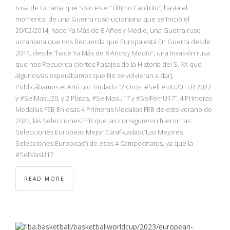
NBA
rusa de Ucrania que Sólo es el “Último Capítulo”, hasta el
momento, de una Guerra ruso-ucraniana que se Inició el
20/02/2014, hace Ya Más de 8 Años y Medio, una Guerra ruso-
MULTIMEDIA
ucraniana que nos Recuerda que Europa está En Guerra desde
2014, desde “hace Ya Más de 8 Años y Medio”, una Invasión rusa
RIO 2016
que nos Recuerda ciertos Pasajes de la Historia del S. XX que
algunos/as esperábamos que No se volvieran a dar),
Publicábamos el Artículo Titulado “2 Oros, #SelFemU20 FEB 2022
y #SelMasU20, y 2 Platas, #SelMasU17 y #SelFemU17”. 4 Primeras
Medallas FEB En esas 4 Primeras Medallas FEB de este verano de
2022, las Selecciones FEB que las consiguieron fueron las
Selecciones Europeas Mejor Clasificadas (“Las Mejores
Selecciones Europeas”) de esos 4 Campeonatos, ya que la
#SelMasU17
READ MORE