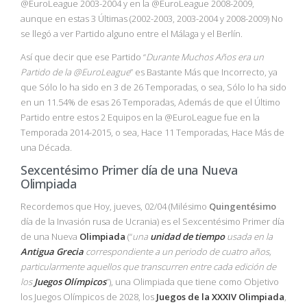
@EuroLeague 2003-2004 y en la @EuroLeague 2008-2009,
aunque en estas 3 Últimas (2002-2003, 2003-2004 y 2008-2009) No
se llegó a ver Partido alguno entre el Málaga y el Berlín.
Así que decir que ese Partido “
Durante Muchos Años era un
Partido de la
@EuroLeague
” es Bastante Más que Incorrecto, ya
que Sólo lo ha sido en 3 de 26 Temporadas, o sea, Sólo lo ha sido
en un 11.54% de esas 26 Temporadas, Además de que el Último
Partido entre estos 2 Equipos en la @EuroLeague fue en la
Temporada 2014-2015, o sea, Hace 11 Temporadas, Hace Más de
una Década.
Sexcentésimo Primer día de una Nueva
Olimpiada
Recordemos que Hoy, jueves, 02/04 (Milésimo
Quingentésimo
día de la Invasión rusa de Ucrania) es el Sexcentésimo Primer día
de una Nueva
Olimpiada
(“
una
unidad de tiempo
usada en la
Antigua Grecia
correspondiente a un periodo de cuatro años,
particularmente aquellos que transcurren entre cada edición de
los
Juegos Olímpicos
”), una Olimpiada que tiene como Objetivo
los Juegos Olímpicos de 2028, los
Juegos de la XXXIV Olimpiada
,