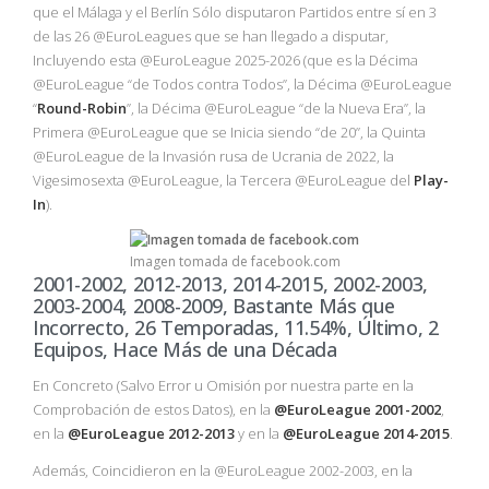
que el Málaga y el Berlín Sólo disputaron Partidos entre sí en 3
de las 26 @EuroLeagues que se han llegado a disputar,
Incluyendo esta @EuroLeague 2025-2026 (que es la Décima
@EuroLeague “de Todos contra Todos”, la Décima @EuroLeague
“
Round-Robin
”, la Décima @EuroLeague “de la Nueva Era”, la
Primera @EuroLeague que se Inicia siendo “de 20”, la Quinta
@EuroLeague de la Invasión rusa de Ucrania de 2022, la
Vigesimosexta @EuroLeague, la Tercera @EuroLeague del
Play-
In
).
Imagen tomada de facebook.com
2001-2002, 2012-2013, 2014-2015, 2002-2003,
2003-2004, 2008-2009, Bastante Más que
Incorrecto, 26 Temporadas, 11.54%, Último, 2
Equipos, Hace Más de una Década
En Concreto (Salvo Error u Omisión por nuestra parte en la
Comprobación de estos Datos), en la
@EuroLeague 2001-2002
,
en la
@EuroLeague 2012-2013
y en la
@EuroLeague 2014-2015
.
Además, Coincidieron en la @EuroLeague 2002-2003, en la