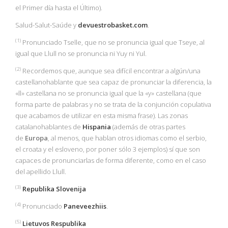
el Primer día hasta el Último).
Salud-Salut-Saúde y
devuestrobasket.com
.
(1
)
Pronunciado Tselle, que no se pronuncia igual que Tseye, al
igual que Llull no se pronuncia ni Yuy ni Yul.
(2)
Recordemos que, aunque sea difícil encontrar a algún/una
castellanohablante que sea capaz de pronunciar la diferencia, la
«ll» castellana no se pronuncia igual que la «y» castellana (que
forma parte de palabras y no se trata de la conjunción copulativa
que acabamos de utilizar en esta misma frase). Las zonas
catalanohablantes de
Hispania
(además de otras partes
de
Europa
, al menos, que hablan otros idiomas como el serbio,
el croata y el esloveno, por poner sólo 3 ejemplos) sí que son
capaces de pronunciarlas de forma diferente, como en el caso
del apellido Llull.
(3)
Republika Slovenija
(4)
Pronunciado
Paneveezhiis
.
(5)
Lietuvos Respublika