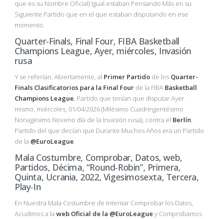
que es su Nombre Oficial) Igual estaban Pensando Más en su
Siguiente Partido que en el que estaban disputando en ese
momento.
Quarter-Finals, Final Four, FIBA Basketball
Champions League, Ayer, miércoles, Invasión
rusa
Y se referían, Abiertamente, al
Primer
Partido
de los
Quarter-
Finals Clasificatorios para la Final Four
de la FIBA
Basketball
Champions League
, Partido que tenían que disputar Ayer
mismo, miércoles, 01/04/2026 (Milésimo Cuadringentésimo
Nonagésimo Noveno día de la Invasión rusa), contra el
Berlín
,
Partido del que decían que Durante Muchos Años era un Partido
de la
@EuroLeague
.
Mala Costumbre, Comprobar, Datos, web,
Partidos, Décima, “Round-Robin”, Primera,
Quinta, Ucrania, 2022, Vigesimosexta, Tercera,
Play-In
En Nuestra Mala Costumbre de Intentar Comprobar los Datos,
Acudimos a la
web Oficial de la @EuroLeague
y Comprobamos