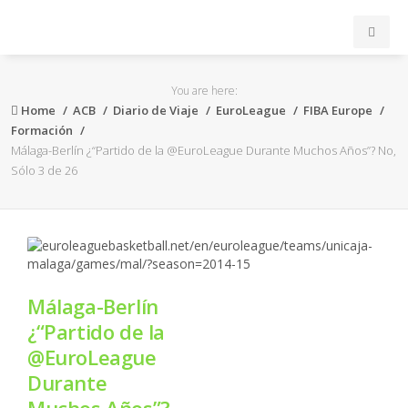
INICIO
You are here:
Home
ACB
Diario de Viaje
EuroLeague
FIBA Europe
ACB
Formación
Málaga-Berlín ¿“Partido de la @EuroLeague Durante Muchos Años”? No,
Sólo 3 de 26
EuroLeague
FEB
FIBA
Málaga-Berlín
OTROS
¿“Partido de la
@EuroLeague
FORMACIÓN
Durante