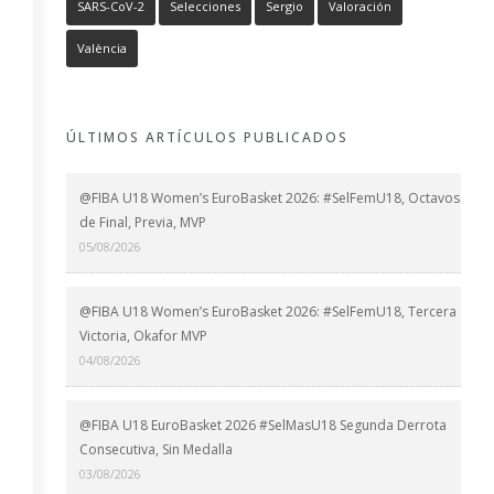
SARS-CoV-2
Selecciones
Sergio
Valoración
València
ÚLTIMOS ARTÍCULOS PUBLICADOS
@FIBA U18 Women’s EuroBasket 2026: #SelFemU18, Octavos
de Final, Previa, MVP
05/08/2026
@FIBA U18 Women’s EuroBasket 2026: #SelFemU18, Tercera
Victoria, Okafor MVP
04/08/2026
@FIBA U18 EuroBasket 2026 #SelMasU18 Segunda Derrota
Consecutiva, Sin Medalla
03/08/2026