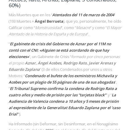
60%)
Más Muertes que en los “
Atentados del 11 de marzo de 2004
”
(193 Muertes +
Ángel Berrueta
), que yo, personalmente, he oído
Calificar como “
Monstruosidad
”, como “
Masacre
” y como “
El Mayor
Atentado de la Historia de España y de Europa
”.
“
El gabinete de crisis del Gobierno de Aznar por el 11M no
contó con el CNI: «Alguien se está acordando de que hay
elecciones»
”, un Gabinete de Crisis “
formado por cinco personas:
el propio
Aznar, Ángel Acebes, Rodrigo Rato, Javier Arenas y
Eduardo Zaplana
” (3 de ellos Condenados por unos u otros
Motivos: “
Condenado el bufete de los exministros Michavila y
Acebes por un plagio de 55 páginas de una de sus abogadas
”,
“
El Tribunal Supremo confirma la condena de Rodrigo Rato a
cuatro años y medio de prisión por las “tarjetas black”
” y “
La
Audiencia de Valencia condena a 10 años y 5 meses de prisión
al expresidente de la Generalitat Eduardo Zaplana por el ‘caso
Erial’
”).
Ha Informado (sin Deformar, sin Desinformar, en el Nonagésimo