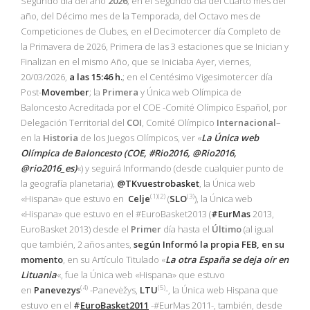
Segundo día del año
2026
; en el Segundo día del Cuarto mes del
año, del Décimo mes de la Temporada, del Octavo mes de
Competiciones de Clubes, en el Decimotercer día Completo de
la Primavera de 2026, Primera de las 3 estaciones que se Inician y
Finalizan en el mismo Año, que se Iniciaba Ayer, viernes,
20/03/2026,
a las 15:46 h.
; en el Centésimo Vigesimotercer día
Post-
Movember
; la
Primera
y Única web Olímpica de
Baloncesto Acreditada por el COE -Comité Olímpico Español, por
Delegación Territorial del
COI
, Comité Olímpico
Internacional
–
en la
Historia
de los Juegos Olímpicos, ver «
La Única web
Olímpica de Baloncesto (COE, #Rio2016, @Rio2016,
@rio2016_es)
«) y seguirá Informando (desde cualquier punto de
la geografía planetaria),
@TKvuestrobasket
, la Única web
(1)(2)
(3)
«Hispana» que estuvo en
Celje
(
SLO
), la Única web
«Hispana» que estuvo en el #EuroBasket2013 (
#EurMas
2013,
EuroBasket 2013) desde el
Primer
día hasta el
Último
(al igual
que también, 2 años antes,
según Informó la propia
FEB
, en su
momento
, en su Artículo Titulado «
La otra España se deja oír en
Lituania
«, fue la Única web «Hispana» que estuvo
(4)
(5)
en
Panevezys
-Panevėžys,
LTU
-, la Única web Hispana que
estuvo en el
#
EuroBasket2011
-#EurMas 2011-, también, desde