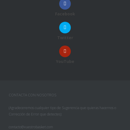
Facebook
Twitter
YouTube
CONTACTA CON NOSOTROS
(Agradeceremos cualquier tipo de Sugerencia que quieras hacernos o
Corrección de Error que detectes):
contacto@vuestrobasket.com