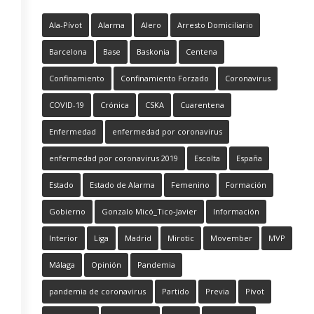
Ala-Pívot
Alarma
Alero
Arresto Domiciliario
Barcelona
Base
Baskonia
Centena
Confinamiento
Confinamiento Forzado
Coronavirus
COVID-19
Crónica
CSKA
Cuarentena
Enfermedad
enfermedad por coronavirus
enfermedad por coronavirus 2019
Escolta
España
Estado
Estado de Alarma
Femenino
Formación
Gobierno
Gonzalo Micó_Tico-Javier
Información
Interior
Liga
Madrid
Mirotic
Movember
MVP
Málaga
Opinión
Pandemia
pandemia de coronavirus
Partido
Previa
Pívot