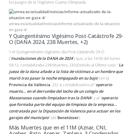
los Juegos de la Trigésimo Cuarta Olimpiada.
unrwa.es/actualidad/noticias/informe-actualizado-de-la-situacion-
en-gaza-4/
Y Quingentésimo Vigésimo Post-Catástrofe 29-
O (DANA 2024, 238 Muertes, +2)
Y el Quingentésimo Vigésimo día Post-Catástrofe 29-O
(“
Inundaciones de la DANA de 2024
”) que, a las 14:00 del lunes
03/12, contabilizaba 238 Muertes, 230 (Debido al Último caso: “
La
jueza de la dana añade a la lista de víctimas a un hombre que
murió tras pasar la noche empapado en su bajo
”) en la
Provincia de València
, 232 si contabilizamos al “
operario
muerto… en el derrumbe del techo de un colegio de
Massanassa cuando limpiaban tras la DANA
” y al “
operario
que formaba parte del equipo de limpieza de la empresa…
contratada por la Diputación de Valencia para actuar en los
garajes del municipio
” (de
Benetússer
).
Más Muertes que en el 11M (Aznar, CNI,
Acebes, Rato, Arenas, Zaplana, 3 Condenados,