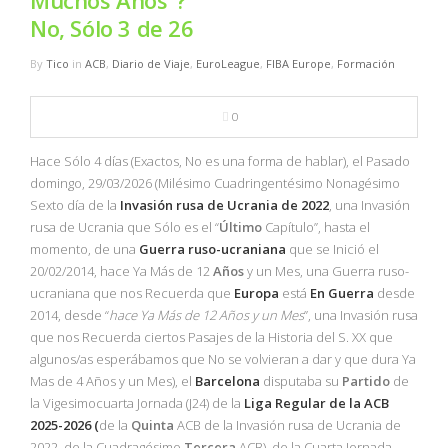
Muchos Años”?
NBA
No, Sólo 3 de 26
MULTIMEDIA
By
Tico
in
ACB
,
Diario de Viaje
,
EuroLeague
,
FIBA Europe
,
Formación
RIO 2016
0
Hace Sólo 4 días (Exactos, No es una forma de hablar), el Pasado
domingo, 29/03/2026 (Milésimo Cuadringentésimo Nonagésimo
Sexto día de la
Invasión
rusa
de
Ucrania
de
2022
, una Invasión
rusa de Ucrania que Sólo es el “
Último
Capítulo”, hasta el
momento, de una
Guerra ruso-ucraniana
que se Inició el
20/02/2014, hace Ya Más de 12
Años
y un Mes, una Guerra ruso-
ucraniana que nos Recuerda que
Europa
está
En Guerra
desde
2014, desde “
hace Ya Más de 12 Años y un Mes
”, una Invasión rusa
que nos Recuerda ciertos Pasajes de la Historia del S. XX que
algunos/as esperábamos que No se volvieran a dar y que dura Ya
Mas de 4 Años y un Mes), el
Barcelona
disputaba su
Partido
de
la Vigesimocuarta Jornada (J24) de la
Liga Regular de la ACB
2025-2026 (
de la
Quinta
ACB de la Invasión rusa de Ucrania de
2022, de la Cuadragésimo
Tercera
ACB), de la Cuarta Jornada