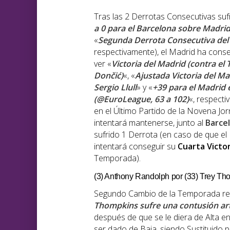
Tras las 2 Derrotas Consecutivas suf
a 0 para el Barcelona sobre Madrid
«
Segunda Derrota Consecutiva del
respectivamente), el Madrid ha conseg
ver «
Victoria del Madrid (contra el
Dončić)
«, «
Ajustada Victoria del M
Sergio Llull
» y «
+39 para el Madrid
(@EuroLeague, 63 a 102)
«, respecti
en el Último Partido de la Novena Jor
intentará mantenerse, junto al
Barce
sufrido 1 Derrota (en caso de que e
intentará conseguir su
Cuarta
Victor
Temporada).
(3) Anthony Randolph por (33) Trey Th
Segundo Cambio de la Temporada real
Thompkins sufre una contusión art
después de que se le diera de Alta en
ser dado de Baja, siendo Sustituido p