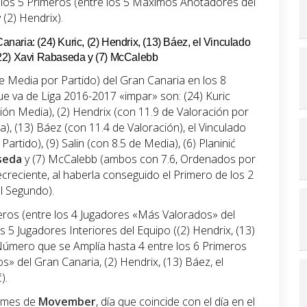
los 5 Primeros (entre los 5 Máximos Anotadores del
 (2) Hendrix).
aria: (24) Kuric, (2) Hendrix, (13) Báez, el Vinculado
, (22) Xavi Rabaseda y (7) McCalebb
 Media por Partido) del Gran Canaria en los 8
ue va de Liga 2016-2017 «impar» son: (24) Kuric
ión Media), (2) Hendrix (con 11.9 de Valoración por
a), (13) Báez (con 11.4 de Valoración), el Vinculado
artido), (9) Salin (con 8.5 de Media), (6) Planinić
seda
y (7) McCalebb (ambos con 7.6, Ordenados por
reciente, al haberla conseguido el Primero de los 2
l Segundo).
ros (entre los 4 Jugadores «Más Valorados» del
5 Jugadores Interiores del Equipo ((2) Hendrix, (13)
 Número que se Amplía hasta 4 entre los 6 Primeros
» del Gran Canaria, (2) Hendrix, (13) Báez, el
).
l mes de
Movember
, día que coincide con el día en el