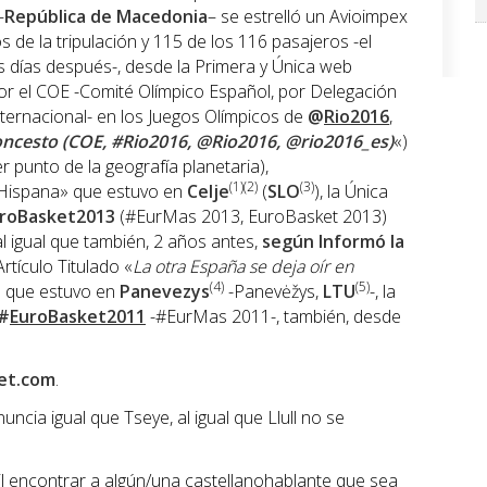
–
República de Macedonia
– se estrelló un Avioimpex
de la tripulación y 115 de los 116 pasajeros -el
s días después-, desde la Primera y Única web
or el COE -Comité Olímpico Español, por Delegación
Internacional- en los Juegos Olímpicos de
@
Rio2016
,
oncesto (COE, #Rio2016, @Rio2016, @rio2016_es)
«)
 punto de la geografía planetaria),
(1)(2)
(3)
«Hispana» que estuvo en
Celje
(
SLO
), la Única
roBasket2013
(#EurMas 2013, EuroBasket 2013)
al igual que también, 2 años antes,
según Informó la
Artículo Titulado «
La otra España se deja oír en
(4)
(5)
» que estuvo en
Panevezys
-Panevėžys,
LTU
-, la
#
EuroBasket2011
-#EurMas 2011-, también, desde
et.com
.
ncia igual que Tseye, al igual que Llull no se
l encontrar a algún/una castellanohablante que sea