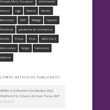
Gonzalo Micó_Tico-Javier
Información
Interior
Liga
Madrid
Mirotic
Movember
MVP
Málaga
Opinión
Pandemia
pandemia de coronavirus
Partido
Previa
Pívot
SARS-CoV-2
Selecciones
Sergio
Valoración
València
LTIMOS ARTÍCULOS PUBLICADOS
@FIBA U18 Women’s EuroBasket 2026:
#SelFemU18, Octavos de Final, Previa, MVP
05/08/2026