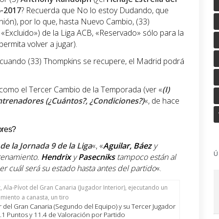
6-2017
? Recuerda que No lo estoy Dudando, que
nión), por lo que, hasta Nuevo Cambio, (33)
«Excluido») de la Liga ACB, «Reservado» sólo para la
ermita volver a jugar).
, cuando (33) Thompkins se recupere, el Madrid podrá
como el Tercer Cambio de la Temporada (ver «
(I)
trenadores (¿Cuántos?, ¿Condiciones?)
«, de hace
ores?
e la Jornada 9 de la Liga
«, «
Aguilar, Báez
y
Ú
trenamiento.
Hendrix
y
Pasecniks
tampoco están al
r cuál será su estado hasta antes del partido
«.
r del Gran Canaria (Segundo del Equipo) y su Tercer Jugador
1 Puntos y 11.4 de Valoración por Partido