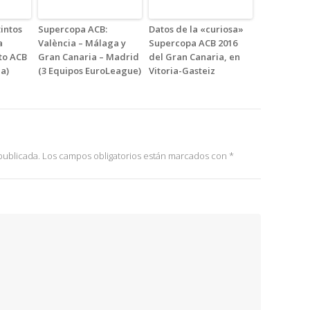
tintos
Supercopa ACB:
Datos de la «curiosa»
a
València – Málaga y
Supercopa ACB 2016
to ACB
Gran Canaria – Madrid
del Gran Canaria, en
a)
(3 Equipos EuroLeague)
Vitoria-Gasteiz
publicada.
Los campos obligatorios están marcados con
*