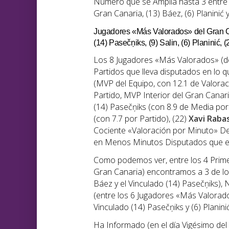
Número que se Amplía hasta 3 entre 
Gran Canaria, (13) Báez, (6) Planinić y
Jugadores «Más Valorados» del Gran Can
(14) Pasečņiks, (9) Salin, (6) Planinić
Los 8 Jugadores «Más Valorados» (de
Partidos que lleva disputados en lo q
(MVP del Equipo, con 12.1 de Valorac
Partido, MVP Interior del Gran Canari
(14) Pasečņiks (con 8.9 de Media por P
(con 7.7 por Partido), (22)
Xavi Raba
Cociente «Valoración por Minuto» Dec
en Menos Minutos Disputados que e
Como podemos ver, entre los 4 Prime
Gran Canaria) encontramos a 3 de los 
Báez y el Vinculado (14) Pasečņiks),
(entre los 6 Jugadores «Más Valorados
Vinculado (14) Pasečņiks y (6) Planinić
Ha Informado (en el día Vigésimo de