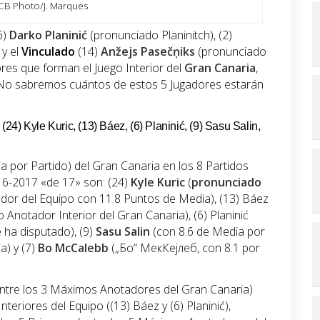
CB Photo/J. Marques
(6)
Darko
Planinić
(pronunciado Planinitch), (2)
y el
Vinculado
(14)
Anžejs
Pasečņiks
(pronunciado
res que forman el Juego Interior del
Gran Canaria
,
No sabremos cuántos de estos 5 Jugadores estarán
4) Kyle Kuric, (13) Báez, (6) Planinić, (9) Sasu Salin,
por Partido) del Gran Canaria en los 8 Partidos
16-2017 «de 17» son: (24)
Kyle Kuric
(
pronunciado
dor del Equipo con 11.8 Puntos de Media), (13) Báez
Anotador Interior del Gran Canaria), (6) Planinić
 ha disputado), (9)
Sasu Salin
(con 8.6 de Media por
a) y (7)
Bo McCalebb
(„Бо“ МекКејлеб, con 8.1 por
ntre los 3 Máximos Anotadores del Gran Canaria)
teriores del Equipo ((13) Báez y (6) Planinić),