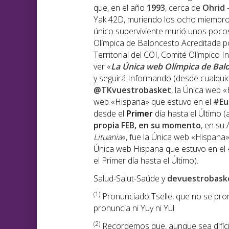
que, en el año
1993
, cerca de
Ohrid
Yak 42D, muriendo los ocho miembros 
único superviviente murió unos poco
Olímpica de Baloncesto Acreditada p
Territorial del COI, Comité Olímpico 
ver «
La Única web Olímpica de Bal
y seguirá Informando (desde cualquier
@TKvuestrobasket
, la Única web 
web «Hispana» que estuvo en el
#Eu
desde el
Primer
día hasta el Último (
propia FEB, en su momento
, en su 
Lituania
«, fue la Única web «Hispana
Única web Hispana que estuvo en el
el Primer día hasta el Último).
Salud-Salut-Saúde y
devuestrobask
(1)
Pronunciado Tselle, que no se pronu
pronuncia ni Yuy ni Yul.
(2)
Recordemos que, aunque sea difíci