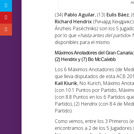
A
(34)
Pablo Aguilar
, (13)
Eulis
Báez
, 
Richard
Hendrix
(Ричард Хендрикс) 
Ánzheis Paséchniks) son los 5 Jugado
por lo que «
hasta antes del partido
» 
disponibles para el mismo.
Máximos Anotadores del Gran Canaria: (2
(2) Hendrix y (7) Bo McCalebb
Los 6 Máximos Anotadores (de Media 
que lleva disputados de esta ACB 20
Kail Kiurik
, No Kurich, Máximo Anota
(con 10.1 Puntos por Partido, Máximo 
(con 8.8 Puntos en los 6 Partidos que
Partido), (2) Hendrix (con 8.4 de Medi
Partido).
Como vemos, entre los 3 Primeros (e
encontramos a 2 de los 5 Jugadores In