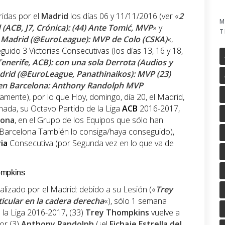
ridas por el
Madrid
los días 06 y 11/11/2016 (ver «
2
M
 (ACB, J7, Crónica): (44) Ante Tomić, MVP
» y
T
 Madrid (@EuroLeague): MVP de Colo (CSKA)
«,
uido 3 Victorias Consecutivas (los días 13, 16 y 18,
 Tenerife, ACB): con una sola Derrota (Audios y
adrid (@EuroLeague, Panathinaikos): MVP (23)
 en Barcelona: Anthony Randolph MVP
vamente), por lo que Hoy, domingo, día 20, el Madrid,
nada, su Octavo Partido de la Liga
ACB
2016-2017,
lona
, en el Grupo de los Equipos que sólo han
l Barcelona También lo consiga/haya conseguido),
ia
Consecutiva (por Segunda vez en lo que va de
ompkins
izado por el Madrid: debido a su Lesión («
Trey
icular en la cadera derecha
«), sólo 1 semana
 la Liga 2016-2017, (33)
Trey Thompkins
vuelve a
or (3)
Anthony Randolph
(¿el
Fichaje Estrella del