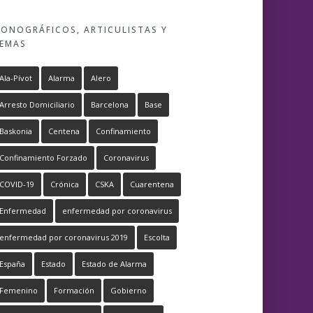
ONOGRÁFICOS, ARTICULISTAS Y
EMAS
Ala-Pívot
Alarma
Alero
Arresto Domiciliario
Barcelona
Base
Baskonia
Centena
Confinamiento
Confinamiento Forzado
Coronavirus
COVID-19
Crónica
CSKA
Cuarentena
Enfermedad
enfermedad por coronavirus
enfermedad por coronavirus 2019
Escolta
España
Estado
Estado de Alarma
Femenino
Formación
Gobierno