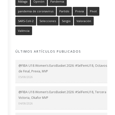
Málaga
Opinión
Pandemia
pandemia de coronavirus
Partido
Previa
Pívot
SARS-CoV-2
Selecciones
Sergio
Valoración
València
ÚLTIMOS ARTÍCULOS PUBLICADOS
@FIBA U18 Women’s EuroBasket 2026: #SelFemU18, Octavos
de Final, Previa, MVP
05/08/2026
@FIBA U18 Women’s EuroBasket 2026: #SelFemU18, Tercera
Victoria, Okafor MVP
04/08/2026