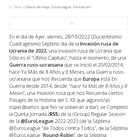
NBA
By
Tico
in
Diario de Viaje
,
EuroLeague
,
Formación
MULTIMEDIA
0
RIO 2016
En el día de Ayer, viernes, 28/10/2022 (Ducentésimo
Cuadragésimo Séptimo día de la
Invasión rusa de
Ucrania de 2022
, una Invasión rusa de Ucrania que
Sólo es el “Último Capítulo”, hasta el momento, de una
Guerra ruso-ucraniana
que se Inició el 20/02/2014,
hace Ya Más de 8 Años y 8 Meses, una Guerra ruso-
ucraniana que nos Recuerda que
Europa
está En
Guerra desde 2014, desde “
hace Ya Más de 8 Años y 8
Meses
”, una Invasión rusa que nos Recuerda ciertos
Pasajes de la Historia del S. XX que algunos/as
esperábamos que No se volvieran a dar), se Completó
la Quinta Jornada (
RS5
) de la (Group) Regular Season
de la
@EuroLeague
2022-2023 (de la Séptima
@EuroLeague “de Todos contra Todos”, de la Séptima
@EuroLeague “
Round-Robin
”, de la Séptima