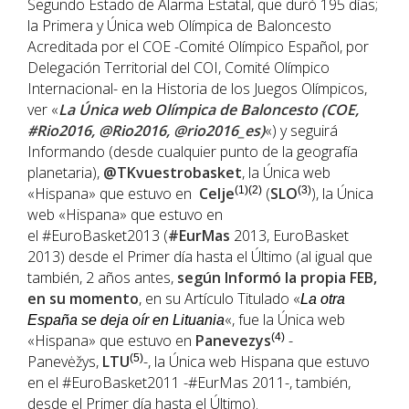
Segundo Estado de Alarma Estatal, que duró 195 días;
la Primera y Única web Olímpica de Baloncesto
Acreditada por el COE -Comité Olímpico Español, por
Delegación Territorial del COI, Comité Olímpico
Internacional- en la Historia de los Juegos Olímpicos,
ver «
La Única web Olímpica de Baloncesto (COE,
#Rio2016, @Rio2016, @rio2016_es)
«) y seguirá
Informando (desde cualquier punto de la geografía
planetaria),
@TKvuestrobasket
, la Única web
«Hispana» que estuvo en
Celje
(1)(2)
(
SLO
(3)
), la Única
web «Hispana» que estuvo en
el #EuroBasket2013 (
#EurMas
2013, EuroBasket
2013) desde el Primer día hasta el Último (al igual que
también, 2 años antes,
según Informó la propia FEB,
en su momento
, en su Artículo Titulado «
La otra
«, fue la Única web
España se deja oír en Lituania
«Hispana» que estuvo en
Panevezys
(4)
-
Panevėžys,
LTU
(5)
-, la Única web Hispana que estuvo
en el #EuroBasket2011 -#EurMas 2011-, también,
desde el Primer día hasta el Último).