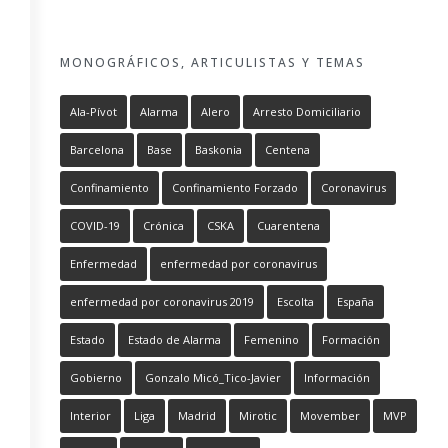
MONOGRÁFICOS, ARTICULISTAS Y TEMAS
Ala-Pívot
Alarma
Alero
Arresto Domiciliario
Barcelona
Base
Baskonia
Centena
Confinamiento
Confinamiento Forzado
Coronavirus
COVID-19
Crónica
CSKA
Cuarentena
Enfermedad
enfermedad por coronavirus
enfermedad por coronavirus 2019
Escolta
España
Estado
Estado de Alarma
Femenino
Formación
Gobierno
Gonzalo Micó_Tico-Javier
Información
Interior
Liga
Madrid
Mirotic
Movember
MVP