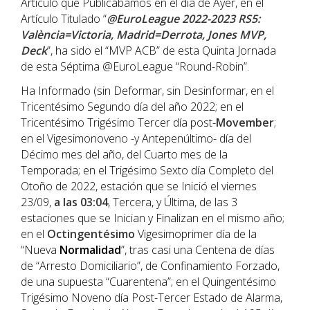
Artículo que Publicábamos en el día de Ayer, en el
Artículo Titulado “
@EuroLeague 2022-2023 RS5:
València=Victoria, Madrid=Derrota, Jones MVP,
Deck
”, ha sido el “MVP ACB” de esta Quinta Jornada
de esta Séptima @EuroLeague “Round-Robin”.
Ha Informado (sin Deformar, sin Desinformar, en el
Tricentésimo Segundo día del año 2022; en el
Tricentésimo Trigésimo Tercer día post-
Movember
;
en el Vigesimonoveno -y Antepenúltimo- día del
Décimo mes del año, del Cuarto mes de la
Temporada; en el Trigésimo Sexto día Completo del
Otoño de 2022, estación que se Inició el viernes
23/09,
a las 03:04
, Tercera, y Última, de las 3
estaciones que se Inician y Finalizan en el mismo año;
en el
Octingentésimo
Vigesimoprimer día de la
“Nueva
Normalidad
”, tras casi una Centena de días
de “Arresto Domiciliario”, de Confinamiento Forzado,
de una supuesta “Cuarentena”; en el Quingentésimo
Trigésimo Noveno día Post-Tercer Estado de Alarma,