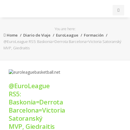
INICIO
You are here:
Home
Diario de Viaje
EuroLeague
Formación
ACB
@EuroLeague RS5: Baskonia=Derrota Barcelona=Victoria Satoranský
MVP, Giedraitis
EuroLeague
FEB
@EuroLeague
FIBA
RS5:
Baskonia=Derrota
OTROS
Barcelona=Victoria
Satoranský
FORMACIÓN
MVP, Giedraitis