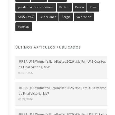
pandemia de coronavirus
Partido
Previa
Pívot
SARS-CoV-2
Selecciones
Sergio
Valoración
València
ÚLTIMOS ARTÍCULOS PUBLICADOS
@FIBA U18 Women’s EuroBasket 2026: #SelFemU18 Cuartos
de Final, Victoria, MVP
07/08/2026
@FIBA U18 Women’s EuroBasket 2026: #SelFemU18 Octavos
de Final Victoria, MVP
06/08/2026
@FIBA U18 Women’s EuroBasket 2026: #SelFemU18, Octavos