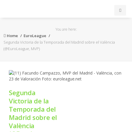
INICIO
You are here:
Home
EuroLeague
ACB
Segunda Victoria de la Temporada del Madrid sobre el València
(@EuroLeague, MVP)
EuroLeague
FEB
FIBA
Segunda
Victoria de la
OTROS
Temporada del
Madrid sobre el
FORMACIÓN
València