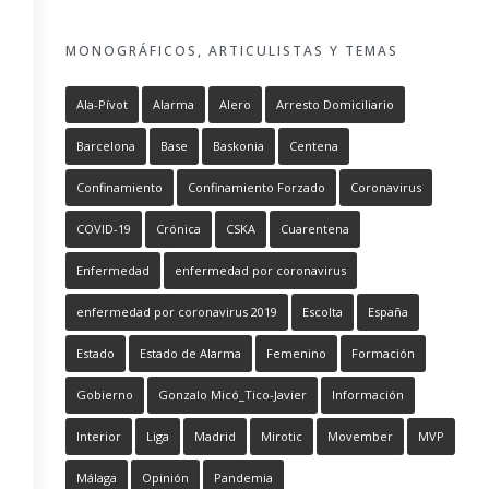
MONOGRÁFICOS, ARTICULISTAS Y TEMAS
Ala-Pívot
Alarma
Alero
Arresto Domiciliario
Barcelona
Base
Baskonia
Centena
Confinamiento
Confinamiento Forzado
Coronavirus
COVID-19
Crónica
CSKA
Cuarentena
Enfermedad
enfermedad por coronavirus
enfermedad por coronavirus 2019
Escolta
España
Estado
Estado de Alarma
Femenino
Formación
Gobierno
Gonzalo Micó_Tico-Javier
Información
Interior
Liga
Madrid
Mirotic
Movember
MVP
Málaga
Opinión
Pandemia