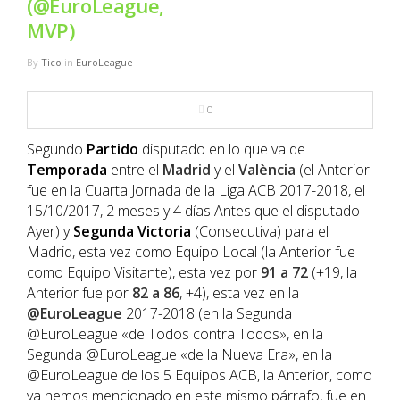
(@EuroLeague,
NBA
MVP)
MULTIMEDIA
By
Tico
in
EuroLeague
RIO 2016
0
Segundo
Partido
disputado en lo que va de
Temporada
entre el
Madrid
y el
València
(el Anterior
fue en la Cuarta Jornada de la Liga ACB 2017-2018, el
15/10/2017, 2 meses y 4 días Antes que el disputado
Ayer) y
Segunda
Victoria
(Consecutiva) para el
Madrid, esta vez como Equipo Local (la Anterior fue
como Equipo Visitante), esta vez por
91 a 72
(+19, la
Anterior fue por
82 a 86
, +4), esta vez en la
@EuroLeague
2017-2018 (en la Segunda
@EuroLeague «de Todos contra Todos», en la
Segunda @EuroLeague «de la Nueva Era», en la
@EuroLeague de los 5 Equipos ACB, la Anterior, como
ya hemos mencionado en este mismo párrafo, fue en