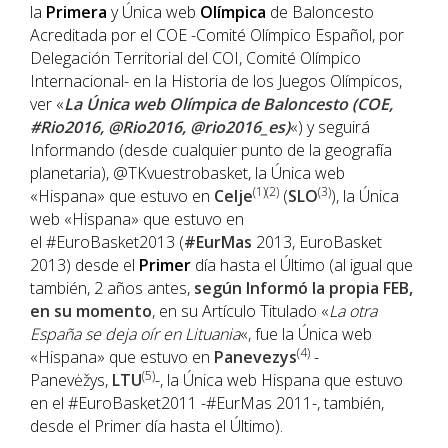
la
Primera
y Única web
Olímpica
de Baloncesto
Acreditada por el COE -Comité Olímpico Español, por
Delegación Territorial del COI, Comité Olímpico
Internacional- en la Historia de los Juegos Olímpicos,
ver «
La Única web Olímpica de Baloncesto (COE,
#Rio2016, @Rio2016, @rio2016_es)
«) y seguirá
Informando (desde cualquier punto de la geografía
planetaria), @TKvuestrobasket, la Única web
(1)(2)
(3)
«Hispana» que estuvo en
Celje
(
SLO
), la Única
web «Hispana» que estuvo en
el #EuroBasket2013 (
#EurMas
2013, EuroBasket
2013) desde el
Primer
día hasta el Último (al igual que
también, 2 años antes,
según Informó la propia FEB,
en su momento
, en su Artículo Titulado «
La otra
España se deja oír en Lituania
«, fue la Única web
(4)
«Hispana» que estuvo en
Panevezys
-
(5)
Panevėžys,
LTU
-, la Única web Hispana que estuvo
en el #EuroBasket2011 -#EurMas 2011-, también,
desde el Primer día hasta el Último).