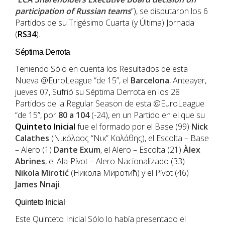
participation of Russian teams
”), se disputaron los 6
Partidos de su Trigésimo Cuarta (y Última) Jornada
(
RS34
).
Séptima Derrota
Teniendo Sólo en cuenta los Resultados de esta
Nueva @EuroLeague “de 15”, el
Barcelona
, Anteayer,
jueves 07, Sufrió su Séptima Derrota en los 28
Partidos de la Regular Season de esta @EuroLeague
“de 15”, por
80 a 104
(-24), en un Partido en el que su
Quinteto
Inicial
fue el formado por el Base (99)
Nick
Calathes
(Νικόλαος “Νικ” Καλάθης), el Escolta – Base
– Alero (1)
Dante
Exum
, el Alero – Escolta (21)
Àlex
Abrines
, el Ala-Pívot – Alero Nacionalizado (33)
Nikola
Mirotić
(Никола Миротић) y el Pívot (46)
James Nnaji
.
Quinteto Inicial
Este Quinteto Inicial Sólo lo había presentado el