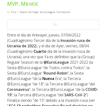
NBA
MVP, Mirotić
By
Tico
in
Diario de Viaje
,
EuroLeague
,
Formación
MULTIMEDIA
0
RIO 2016
Entre el día de Anteayer, jueves, 07/04/2022
(Cuadragésimo Tercer día de la
Invasión rusa de
Ucrania de 2022
), y el día de Ayer, viernes, 08/04
(Cuadragésimo
Cuarto
día de la Invasión rusa de
Ucrania), una vez que Ya es definitivo que la (Group)
Regular Season de la
@EuroLeague
2021-2022 (la
Sexta @EuroLeague “de Todos contra Todos”, la
Sexta @EuroLeague “
Round-Robin
”, la Sexta
@EuroLeague “de la
Nueva
Era”, la Tercera
@EuroLeague “de 18”, la Tercera @EuroLeague “del
Coronavirus
”, la Tercera @EuroLeague “de la
COVID-
19
”, la Tercera @EuroLeague “del
SARS-CoV-2
”)
Finaliza siendo “de 15” debido a la Invasión rusa (ver
“
ECA Shareholders Executive Board decision on