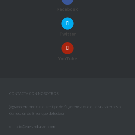
Facebook
Twitter
YouTube
CONTACTA CON NOSOTROS
(Agradeceremos cualquier tipo de Sugerencia que quieras hacernos o
Corrección de Error que detectes):
contacto@vuestrobasket.com