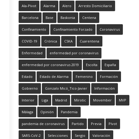
Ala-Pívot
Alarma
Alero
Arresto Domiciliario
Barcelona
Base
Baskonia
Centena
Confinamiento
Confinamiento Forzado
Coronavirus
COVID-19
Crónica
CSKA
Cuarentena
Enfermedad
enfermedad por coronavirus
enfermedad por coronavirus 2019
Escolta
España
Estado
Estado de Alarma
Femenino
Formación
Gobierno
Gonzalo Micó_Tico-Javier
Información
Interior
Liga
Madrid
Mirotic
Movember
MVP
Málaga
Opinión
Pandemia
pandemia de coronavirus
Partido
Previa
Pívot
SARS-CoV-2
Selecciones
Sergio
Valoración