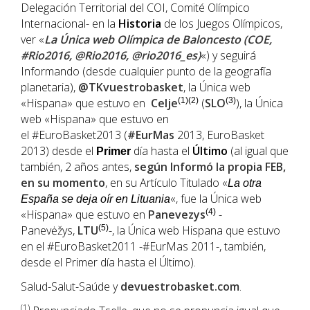
Delegación Territorial del COI, Comité Olímpico
Internacional- en la
Historia
de los Juegos Olímpicos,
ver «
La Única web Olímpica de Baloncesto (COE,
#Rio2016, @Rio2016, @rio2016_es)
«) y seguirá
Informando (desde cualquier punto de la geografía
planetaria),
@TKvuestrobasket
, la Única web
«Hispana» que estuvo en
Celje
(1)(2)
(
SLO
(3)
), la Única
web «Hispana» que estuvo en
el #EuroBasket2013 (
#EurMas
2013, EuroBasket
2013) desde el
día hasta el
Último
(al igual que
Primer
también, 2 años antes,
según Informó la propia
FEB
,
en su momento
, en su Artículo Titulado «
La otra
«, fue la Única web
España se deja oír en Lituania
«Hispana» que estuvo en
Panevezys
(4)
-
Panevėžys,
LTU
(5)
-, la Única web Hispana que estuvo
en el #EuroBasket2011 -#EurMas 2011-, también,
desde el Primer día hasta el Último).
Salud-Salut-Saúde y
devuestrobasket.com
.
(1
)