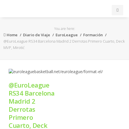
INICIO
You are here:
Home
Diario de Viaje
EuroLeague
Formación
ACB
@EuroLeague RS34 Barcelona Madrid 2 Derrotas Primero Cuarto, Deck
MVP, Mirotić
EuroLeague
FEB
@EuroLeague
FIBA
RS34 Barcelona
Madrid 2
OTROS
Derrotas
Primero
FORMACIÓN
Cuarto, Deck