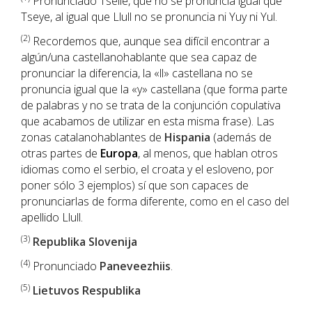
Pronunciado Tselle, que no se pronuncia igual que
Tseye, al igual que Llull no se pronuncia ni Yuy ni Yul.
(2)
Recordemos que, aunque sea difícil encontrar a
algún/una castellanohablante que sea capaz de
pronunciar la diferencia, la «ll» castellana no se
pronuncia igual que la «y» castellana (que forma parte
de palabras y no se trata de la conjunción copulativa
que acabamos de utilizar en esta misma frase). Las
zonas catalanohablantes de
Hispania
(además de
otras partes de
Europa
, al menos, que hablan otros
idiomas como el serbio, el croata y el esloveno, por
poner sólo 3 ejemplos) sí que son capaces de
pronunciarlas de forma diferente, como en el caso del
apellido Llull.
(3)
Republika Slovenija
(4)
Pronunciado
Paneveezhiis
.
(5)
Lietuvos Respublika