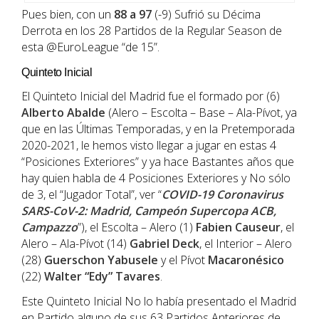
Pues bien, con un
88 a 97
(-9) Sufrió su Décima
Derrota en los 28 Partidos de la Regular Season de
esta @EuroLeague “de 15”.
Quinteto Inicial
El Quinteto Inicial del Madrid fue el formado por (6)
Alberto Abalde
(Alero – Escolta – Base – Ala-Pívot, ya
que en las Últimas Temporadas, y en la Pretemporada
2020-2021, le hemos visto llegar a jugar en estas 4
“Posiciones Exteriores” y ya hace Bastantes años que
hay quien habla de 4 Posiciones Exteriores y No sólo
de 3, el “Jugador Total”, ver “
COVID-19 Coronavirus
SARS-CoV-2: Madrid, Campeón Supercopa ACB,
Campazzo
”), el Escolta – Alero (1)
Fabien
Causeur
, el
Alero – Ala-Pívot (14)
Gabriel
Deck
, el Interior – Alero
(28)
Guerschon Yabusele
y el Pívot
Macaronésico
(22)
Walter “Edy” Tavares
.
Este Quinteto Inicial No lo había presentado el Madrid
en Partido alguno de sus 63 Partidos Anteriores de