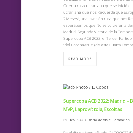
Guerra ruso-ucraniana que se Inició el
ucraniana que nos Recuerda que Europ
7 Meses”, una Invasión rusa que nos Rec
esperábamos que No se volvieran a dar),
Madrid, Segunda Victoria de la Temporad
Supercopa ACB 2022, el Tercer Partido
“del Coronavirus” (de esta Cuarta Temp
READ MORE
Supercopa ACB 2022: Madrid – Ba
MVP, Laprovíttola, Escoltas
By
Tico
in
ACB
,
Diario de Viaje
,
Formación
En el día de Ayer, sábado, 24/09/2022 