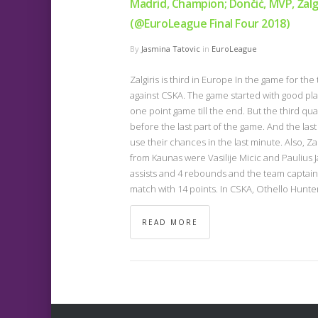
Madrid, Champion; Dončić, MVP, Žalgi
(@EuroLeague Final Four 2018)
By
Jasmina Tatovic
in
EuroLeague
Zalgiris is third in Europe In the game for the
against CSKA. The game started with good play 
one point game till the end. But the third qua
before the last part of the game. And the la
use their chances in the last minute. Also, Z
from Kaunas were Vasilije Micic and Paulius 
assists and 4 rebounds and the team captain
match with 14 points. In CSKA, Othello Hunte
READ MORE