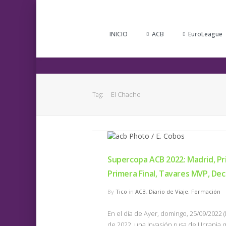
INICIO
ACB
EuroLeague
El Chacho
Tag:
Supercopa ACB 2022: Madrid, P
Primera Final, Tavares MVP, Dec
By
Tico
in
ACB
,
Diario de Viaje
,
Formación
En el día de Ayer, domingo, 25/09/2022
de 2022, una Invasión rusa de Ucrania q