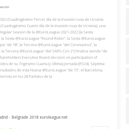
ación
/2022 (Cuadragésimo Tercer día de la Invasión rusa de Ucrania
04 (Cuadragésimo Cuarto día de la Invasión rusa de Ucrania), una
) Regular Season de la @EuroLeague 2021-2022 (la Sexta
 la Sexta @EuroLeague “Round-Robin”, la Sexta @EuroLeague
ue “de 18”, la Tercera @EuroLeague “del Coronavirus”, la
 la Tercera @EuroLeague “del SARS-CoV-2”) Finaliza siendo “de
 Shareholders Executive Board decision on participation of
tidos de su Trigésimo Cuarta (y Última) Jornada (RS34). Séptima
esultados de esta Nueva @EuroLeague “de 15”, el Barcelona,
errota en los 28 Partidos de la