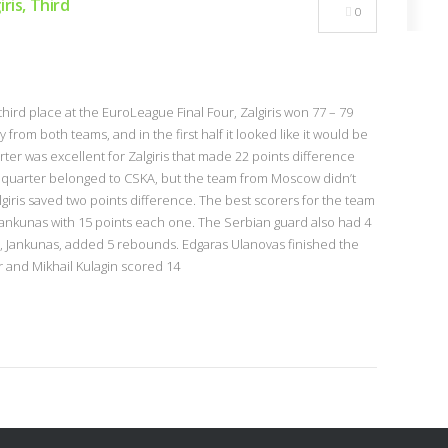
ris, Third
0
 third place at the EuroLeague Final Four, Zalgiris won 77 – 79
from both teams, and in the first half it looked like it would be
rter was excellent for Zalgiris that made 22 points difference
st quarter belonged to CSKA, but the team from Moscow didn’t
algiris saved two points difference. The best scorers for the team
Jankunas with 15 points each one. The Serbian guard also had 4
, Jankunas, added 5 rebounds. Edgaras Ulanovas finished the
r and Mikhail Kulagin scored 14