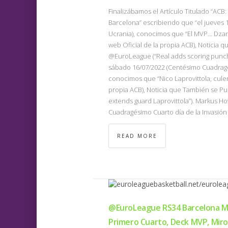
Finalizábamos el Artículo Titulado “ACB: 
Barcelona” escribiendo que “el jueves 
Ucrania), conocimos que “El MVP… Dzana
web Oficial de la propia ACB), Noticia 
@EuroLeague (“Real adds scoring punch w
sábado 16/07/2022 (Centésimo Cuadragés
conocimos que “Nico Laprovittola, culer
propia ACB), Noticia que También se Pu
extends guard Laprovittola”). Markus Ho
Cuadragésimo Cuarto día de la Invasió
READ MORE
@EuroLeague RS34 Barcelona Ma
Primero Cuarto, Deck MVP, Miro