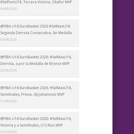
#SelFemU18, Tercera Victoria, Okafor MVP
04/08/2026
@FIBA U18 EuroBasket 2026 #SelMasU18
Segunda Derrota Consecutiva, Sin Medalla
03/08/2026
@FIBA U18 EuroBasket 2026: #SelMasU18,
Derrota, a por la Medalla de Bronce MVP
02/08/2026
@FIBA U18 EuroBasket 2026: #SelMasU18,
Semifinales, Previa, (6) Joksimović MVP
01/08/2026
@FIBA U18 EuroBasket 2026: #SelMasU18,
Victoria y a Semifinales, (11) Ruiz MVP
31/07/2026