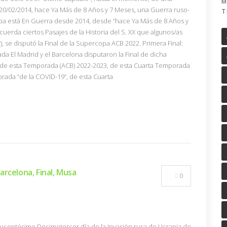
M
 20/02/2014, hace Ya Más de 8 Años y 7 Meses, una Guerra ruso-
T
a está En Guerra desde 2014, desde “hace Ya Más de 8 Años y
uerda ciertos Pasajes de la Historia del S. XX que algunos/as
 se disputó la Final de la Supercopa ACB 2022. Primera Final:
a El Madrid y el Barcelona disputaron la Final de dicha
 de esta Temporada (ACB) 2022-2023, de esta Cuarta Temporada
orada “de la COVID-19”, de esta Cuarta
rcelona, Final, Musa
0
(Ducentésimo Decimotercer día de la Invasión rusa de Ucrania de