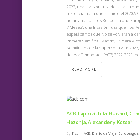
2022, una Invasión rusa de Ucrania que 
ruso-ucraniana que se Inició el 20/02/
ucraniana que nos Recuerda que Europ
7 Meses”, una Invasión rusa que nos Rec
esperábamos que No se volvieran a dar)
Primera Semifinal: Madrid, Primera Vict
Semifinales de la Supercopa ACB 2022, u
de esta Temporada (ACB) 2022-2023, de 
READ MORE
ACB: Laprovíttola, Howard, Cha
Hezonja, Alexander y Kotsar
By
Tico
in
ACB
,
Diario de Viaje
,
EuroLeague