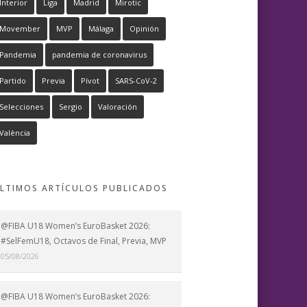
Interior
Liga
Madrid
Mirotic
Movember
MVP
Málaga
Opinión
Pandemia
pandemia de coronavirus
Partido
Previa
Pívot
SARS-CoV-2
Selecciones
Sergio
Valoración
València
LTIMOS ARTÍCULOS PUBLICADOS
@FIBA U18 Women’s EuroBasket 2026:
#SelFemU18, Octavos de Final, Previa, MVP
05/08/2026
@FIBA U18 Women’s EuroBasket 2026: