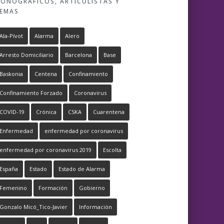
ONOGRÁFICOS, ARTICULISTAS Y
EMAS
Ala-Pívot
Alarma
Alero
Arresto Domiciliario
Barcelona
Base
Baskonia
Centena
Confinamiento
Confinamiento Forzado
Coronavirus
COVID-19
Crónica
CSKA
Cuarentena
Enfermedad
enfermedad por coronavirus
enfermedad por coronavirus 2019
Escolta
España
Estado
Estado de Alarma
Femenino
Formación
Gobierno
Gonzalo Micó_Tico-Javier
Información