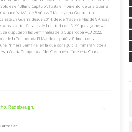
Sólo es el “Último Capítulo”, hasta el momento, de una Guerra
2014, hace Ya Más de 8 Años y 7 Meses, una Guerra ruso-
a está En Guerra desde 2014, desde “hace Ya Más de 8 Años y
uerda ciertos Pasajes de la Historia del S. XX que algunos/as
, se disputaron las Semifinales de la Supercopa ACB 2022.
oria de la Temporada El Madrid disputó la Primera de las
na Primera Semifinal en la que consiguió la Primera Victoria
esta Cuarta Temporada “del Coronavirus” (de esta Cuarta
Ú
cho, Radebaugh,
0
,
Formación