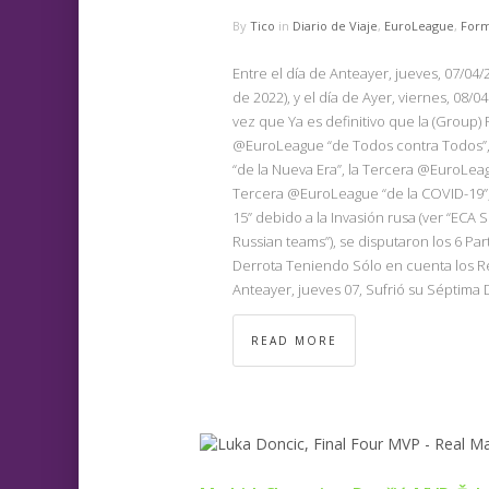
By
Tico
in
Diario de Viaje
,
EuroLeague
,
Form
Entre el día de Anteayer, jueves, 07/04
de 2022), y el día de Ayer, viernes, 08/
vez que Ya es definitivo que la (Group
@EuroLeague “de Todos contra Todos”,
“de la Nueva Era”, la Tercera @EuroLeag
Tercera @EuroLeague “de la COVID-19”,
15” debido a la Invasión rusa (ver “ECA
Russian teams”), se disputaron los 6 Par
Derrota Teniendo Sólo en cuenta los R
Anteayer, jueves 07, Sufrió su Séptima D
READ MORE