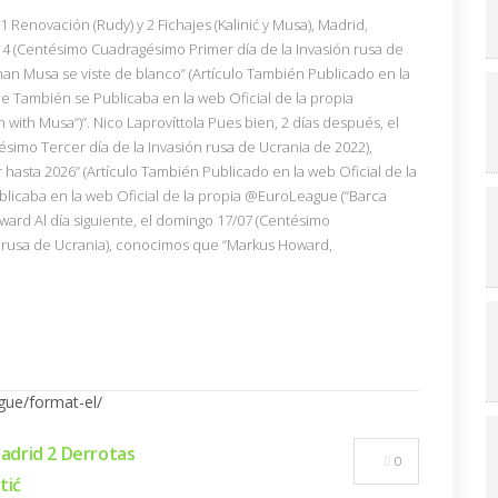
1 Renovación (Rudy) y 2 Fichajes (Kalinić y Musa), Madrid,
14 (Centésimo Cuadragésimo Primer día de la Invasión rusa de
n Musa se viste de blanco” (Artículo También Publicado en la
que También se Publicaba en la web Oficial de la propia
ith Musa”)”. Nico Laprovíttola Pues bien, 2 días después, el
imo Tercer día de la Invasión rusa de Ucrania de 2022),
 hasta 2026” (Artículo También Publicado en la web Oficial de la
blicaba en la web Oficial de la propia @EuroLeague (“Barca
ward Al día siguiente, el domingo 17/07 (Centésimo
n rusa de Ucrania), conocimos que “Markus Howard,
drid 2 Derrotas
0
tić