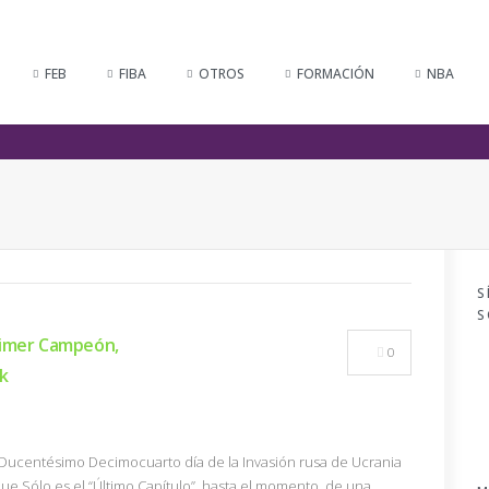
FEB
FIBA
OTROS
FORMACIÓN
NBA
S
S
rimer Campeón,
0
k
 (Ducentésimo Decimocuarto día de la Invasión rusa de Ucrania
ue Sólo es el “Último Capítulo”, hasta el momento, de una