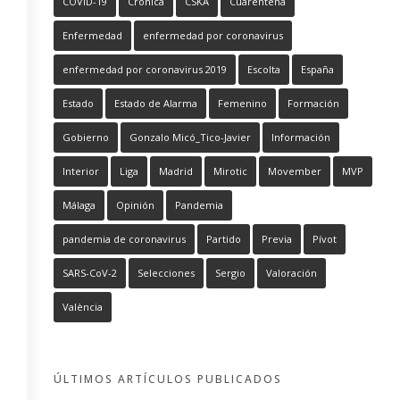
COVID-19
Crónica
CSKA
Cuarentena
Enfermedad
enfermedad por coronavirus
enfermedad por coronavirus 2019
Escolta
España
Estado
Estado de Alarma
Femenino
Formación
Gobierno
Gonzalo Micó_Tico-Javier
Información
Interior
Liga
Madrid
Mirotic
Movember
MVP
Málaga
Opinión
Pandemia
pandemia de coronavirus
Partido
Previa
Pívot
SARS-CoV-2
Selecciones
Sergio
Valoración
València
ÚLTIMOS ARTÍCULOS PUBLICADOS