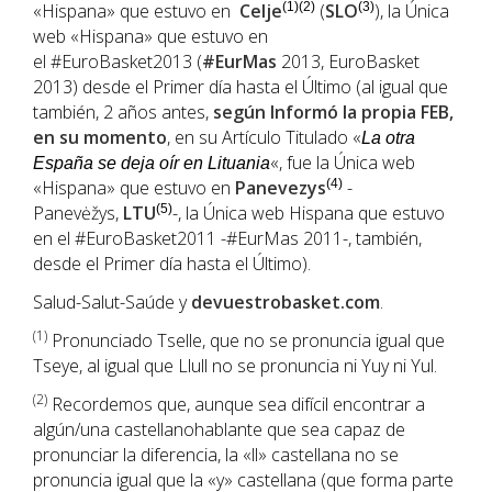
«Hispana» que estuvo en
Celje
(1)(2)
(
SLO
(3)
), la Única
web «Hispana» que estuvo en
el #EuroBasket2013 (
#EurMas
2013, EuroBasket
2013) desde el Primer día hasta el Último (al igual que
también, 2 años antes,
según Informó la propia FEB,
en su momento
, en su Artículo Titulado «
La otra
«, fue la Única web
España se deja oír en Lituania
«Hispana» que estuvo en
Panevezys
(4)
-
Panevėžys,
LTU
(5)
-, la Única web Hispana que estuvo
en el #EuroBasket2011 -#EurMas 2011-, también,
desde el Primer día hasta el Último).
Salud-Salut-Saúde y
devuestrobasket.com
.
(1
)
Pronunciado Tselle, que no se pronuncia igual que
Tseye, al igual que Llull no se pronuncia ni Yuy ni Yul.
(2)
Recordemos que, aunque sea difícil encontrar a
algún/una castellanohablante que sea capaz de
pronunciar la diferencia, la «ll» castellana no se
pronuncia igual que la «y» castellana (que forma parte