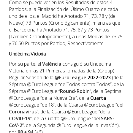
Como se puede ver en los Resultados de estos 4
Partidos, a la Finalización del Último Cuarto de cada
uno de ellos, el Madrid ha Anotado 71, 73, 78 y (de
Nuevo) 73 Puntos (Cronológicamente), mientras que
el Barcelona ha Anotado 71, 75, 87 y 73 Puntos
(También Cronológicamente), a unas Medias de 73.75
y 76.50 Puntos por Partido, Respectivamente.
Undécima Victoria
Por su parte, el
València
consiguió su Undécima
Victoria en las 21 Primeras Jornadas de la (Group)
Regular Season de la
@EuroLeague
2022-2023
(de la
Séptima @EuroLeague “de Todos contra Todos”, de la
Séptima @EuroLeague “
Round-Robin
”, de la Séptima
@EuroLeague “de la Nueva Era”, de la
Cuarta
@EuroLeague “de 18”, de la Cuarta @EuroLeague “del
Coronavirus
”, de la Cuarta @EuroLeague “de la
COVID-19
”, de la Cuarta @EuroLeague “del
SARS-
CoV-2
”, de la Segunda @EuroLeague de la Invasión),
por
88 a 94
(+6).