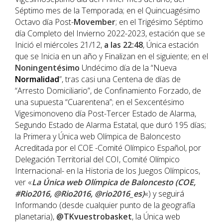
Séptimo mes de la Temporada; en el Quincuagésimo
Octavo día Post-
Movember
; en el Trigésimo Séptimo
día Completo del Invierno 2022-2023, estación que se
Inició el miércoles 21/12,
a las 22:48
, Única estación
que se Inicia en un año y Finalizan en el siguiente; en el
Noningentésimo
Undécimo día de la “Nueva
Normalidad
”, tras casi una Centena de días de
“Arresto Domiciliario”, de Confinamiento Forzado, de
una supuesta “Cuarentena”; en el Sexcentésimo
Vigesimonoveno día Post-Tercer Estado de Alarma,
Segundo Estado de Alarma Estatal, que duró 195 días;
la Primera y Única web Olímpica de Baloncesto
Acreditada por el COE -Comité Olímpico Español, por
Delegación Territorial del COI, Comité Olímpico
Internacional- en la Historia de los Juegos Olímpicos,
ver «
La Única web Olímpica de Baloncesto (COE,
#Rio2016, @Rio2016, @rio2016_es)
«) y seguirá
Informando (desde cualquier punto de la geografía
planetaria),
@TKvuestrobasket
, la Única web