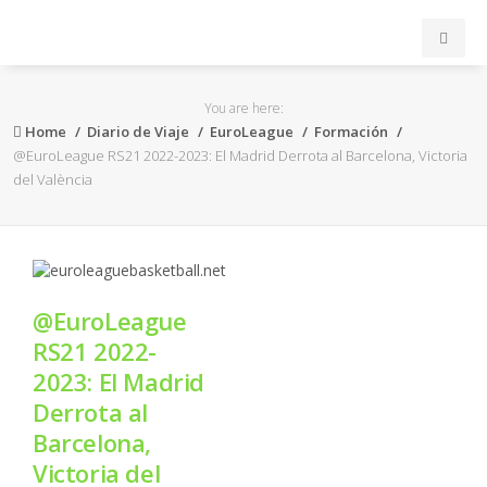
INICIO
You are here:
Home
Diario de Viaje
EuroLeague
Formación
ACB
@EuroLeague RS21 2022-2023: El Madrid Derrota al Barcelona, Victoria
del València
EuroLeague
FEB
@EuroLeague
FIBA
RS21 2022-
2023: El Madrid
OTROS
Derrota al
Barcelona,
FORMACIÓN
Victoria del