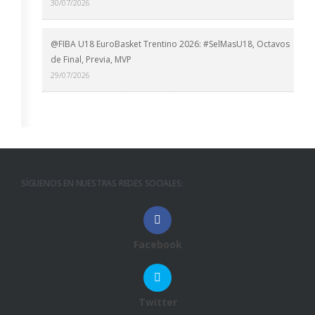
30/07/2026
@FIBA U18 EuroBasket Trentino 2026: #SelMasU18, Octavos
de Final, Previa, MVP
29/07/2026
SÍGUENOS EN NUESTRAS REDES SOCIALES:
Facebook
Twitter