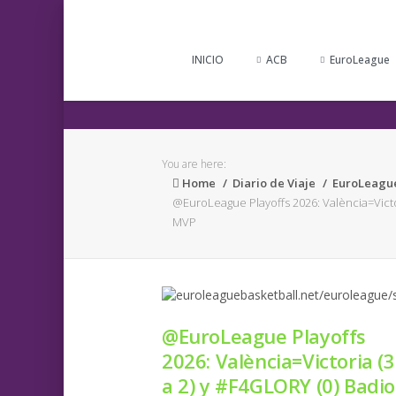
INICIO
ACB
EuroLeague
You are here:
Home
Diario de Viaje
EuroLeagu
@EuroLeague Playoffs 2026: València=Victor
MVP
@EuroLeague Playoffs
2026: València=Victoria (3
a 2) y #F4GLORY (0) Badio