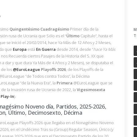
n
lésimo
Quingentésimo
Cuadragésimo
Primer día de la
M
T
asión rusa de Ucrania que Sólo es el “
Último
Capítulo”, hasta el
ue se Inició el 20/02/2014, hace Ya Más de 12 Años y 2 Meses,
rda que
Europa
está
En Guerra
desde 2014, desde “
hace Ya Más
 nos Recuerda ciertos Pasajes de la Historia del S. XX que
a dar y que dura Ya Más de 4 Años y 2 Meses), se disputaba el
de los
@EuroLeague
Playoffs
2026
, de los Playoffs de la
EuroLeague “de Todos contra Todos”, la Décima
uroLeague “de la Nueva Era”, la
Primera
@EuroLeague que se
 de la Invasión rusa de Ucrania de 2022, la
Vigesimosexta
l
Play-In
).
nagésimo Noveno día, Partidos, 2025-2026,
on, Último, Decimosexto, Décima
uroLeague Playoffs 2026 que llegaba en el Nonagésimo Noveno
2026, en el Undécimo Tras su (Group) Regular Season, Único (y
roLeague 2025-2026 que era el Decimosexto Partido de los 20