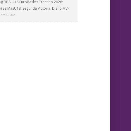
@FIBA U18 EuroBasket Trentino 2026:
#SelMasU18, Segunda Victoria, Diallo MVP
27/07/2026