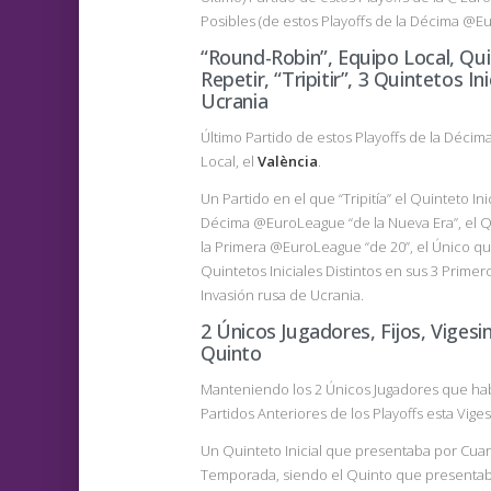
Posibles (de estos Playoffs de la Décima @E
“Round-Robin”, Equipo Local, Quin
Repetir, “Tripitir”, 3 Quintetos In
Ucrania
Último Partido de estos Playoffs de la Déc
Local, el
València
.
Un Partido en el que “Tripitía” el Quinteto Ini
Décima @EuroLeague “de la Nueva Era”, el Qui
la Primera @EuroLeague “de 20”, el Único que 
Quintetos Iniciales Distintos en sus 3 Prime
Invasión rusa de Ucrania.
2 Únicos Jugadores, Fijos, Viges
Quinto
Manteniendo los 2 Únicos Jugadores que habían
Partidos Anteriores de los Playoffs esta Vige
Un Quinteto Inicial que presentaba por Cuart
Temporada, siendo el Quinto que presentaba 