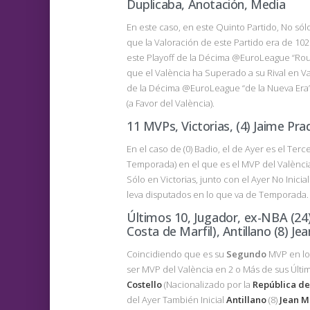
Duplicaba, Anotación, Media
En este caso, en este Quinto Partido, No sól
que la Valoración de este Partido era de 102 a
este Playoff de la Décima @EuroLeague “Rou
que el València ha Superado a su Rival en Va
de la Décima @EuroLeague “de la Nueva Era”
(a Favor del València).
11 MVPs, Victorias, (4) Jaime Prad
En el caso de (0) Badio, el de Ayer es el Ter
Temporada) en el que es el MVP del València,
Sólo en Victorias, junto con el Ayer No Inicial
leva disputados en lo que va de Temporada.
Últimos 10, Jugador, ex-NBA (24)
Costa de Marfil), Antillano (8) J
Coincidiendo que es su
Segundo
MVP en los
ser MVP del València en 2 o Más de sus Último
Costello
(Nacionalizado por la
República de
del Ayer También Inicial
Antillano
(8)
Jean M