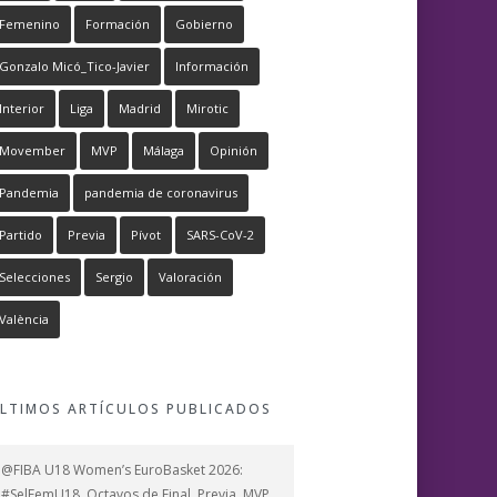
Femenino
Formación
Gobierno
Gonzalo Micó_Tico-Javier
Información
Interior
Liga
Madrid
Mirotic
Movember
MVP
Málaga
Opinión
Pandemia
pandemia de coronavirus
Partido
Previa
Pívot
SARS-CoV-2
Selecciones
Sergio
Valoración
València
LTIMOS ARTÍCULOS PUBLICADOS
@FIBA U18 Women’s EuroBasket 2026:
#SelFemU18, Octavos de Final, Previa, MVP