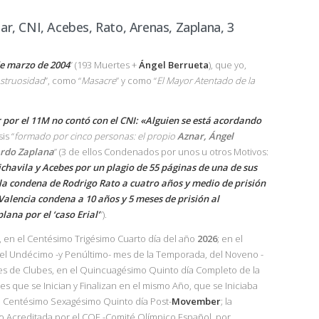
r, CNI, Acebes, Rato, Arenas, Zaplana, 3
de marzo de 2004
” (193 Muertes +
Ángel Berrueta
), que yo,
struosidad
”, como “
Masacre
” y como “
El Mayor Atentado de la
r por el 11M no contó con el CNI: «Alguien se está acordando
is “
formado por cinco personas: el propio
Aznar, Ángel
ardo Zaplana
” (3 de ellos Condenados por unos u otros Motivos:
chavila y Acebes por un plagio de 55 páginas de una de sus
la condena de Rodrigo Rato a cuatro años y medio de prisión
Valencia condena a 10 años y 5 meses de prisión al
ana por el ‘caso Erial’
”).
, en el Centésimo Trigésimo Cuarto día del año
2026
; en el
el Undécimo -y Penúltimo- mes de la Temporada, del Noveno -
s de Clubes, en el Quincuagésimo Quinto día Completo de la
es que se Inician y Finalizan en el mismo Año, que se Iniciaba
el Centésimo Sexagésimo Quinto día Post-
Movember
; la
 Acreditada por el COE -Comité Olímpico Español, por