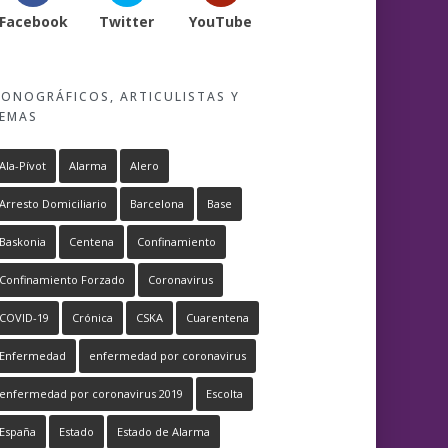
Facebook
Twitter
YouTube
ONOGRÁFICOS, ARTICULISTAS Y
EMAS
Ala-Pívot
Alarma
Alero
Arresto Domiciliario
Barcelona
Base
Baskonia
Centena
Confinamiento
Confinamiento Forzado
Coronavirus
COVID-19
Crónica
CSKA
Cuarentena
Enfermedad
enfermedad por coronavirus
enfermedad por coronavirus 2019
Escolta
España
Estado
Estado de Alarma