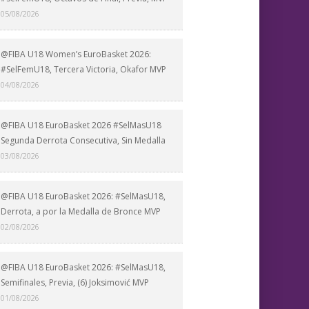
05/08/2026
@FIBA U18 Women’s EuroBasket 2026:
#SelFemU18, Tercera Victoria, Okafor MVP
04/08/2026
@FIBA U18 EuroBasket 2026 #SelMasU18
Segunda Derrota Consecutiva, Sin Medalla
03/08/2026
@FIBA U18 EuroBasket 2026: #SelMasU18,
Derrota, a por la Medalla de Bronce MVP
02/08/2026
@FIBA U18 EuroBasket 2026: #SelMasU18,
Semifinales, Previa, (6) Joksimović MVP
01/08/2026