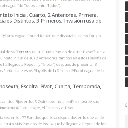
uroLeague “de Todos contra Todos”).
teto Inicial, Cuarto, 2 Anteriores, Primera,
iciales Distintos, 3 Primeros, Invasión rusa de
ima @EuroLeague “Round-Robin” que disputaba, como Equipo
cial de su
Tercer
y de su Cuarto Partido de estos Playoffs de la
nteto Inicial de sus 2 Anteriores Partidos en estos Playoffs de
ha llegado a Repetir (y “Tripitir”) después de presentar 3
ros Partidos de estos Playoffs de la Décima @EuroLeague de la
imosexta, Escolta, Pívot, Cuarta, Temporada,
 sido Fijos en los 3 Quintetos Iniciales (Distintos) de sus 4
Ú
simosexta @EuroLeague, el Escolta y el Pívot.
a vez en los 77 Partidos que lleva disputados en lo que va de
en 4 o Más Partidos de los 14 que ha llegado a Repetir de los