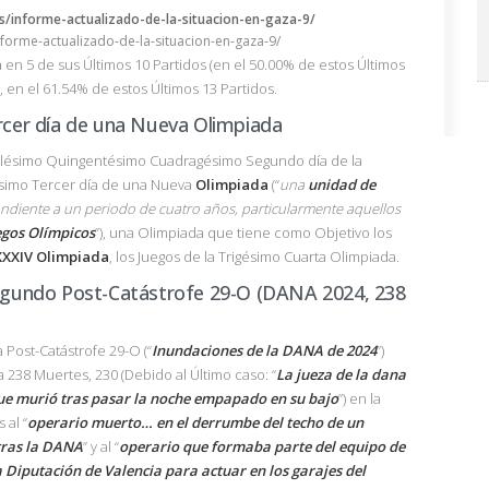
nforme-actualizado-de-la-situacion-en-gaza-9/
en 5 de sus Últimos 10 Partidos (en el 50.00% de estos Últimos
s, en el 61.54% de estos Últimos 13 Partidos.
cer día de una Nueva Olimpiada
ilésimo Quingentésimo Cuadragésimo Segundo día de la
ésimo Tercer día de una Nueva
Olimpiada
(“
una
unidad de
diente a un periodo de cuatro años, particularmente aquellos
egos Olímpicos
”), una Olimpiada que tiene como Objetivo los
XXXIV Olimpiada
, los Juegos de la Trigésimo Cuarta Olimpiada.
gundo Post-Catástrofe 29-O (DANA 2024, 238
Post-Catástrofe 29-O (“
Inundaciones de la DANA de 2024
”)
a 238 Muertes, 230 (Debido al Último caso: “
La jueza de la dana
que murió tras pasar la noche empapado en su bajo
”) en la
 al “
operario muerto… en el derrumbe del techo de un
tras la DANA
” y al “
operario que formaba parte del equipo de
 Diputación de Valencia para actuar en los garajes del