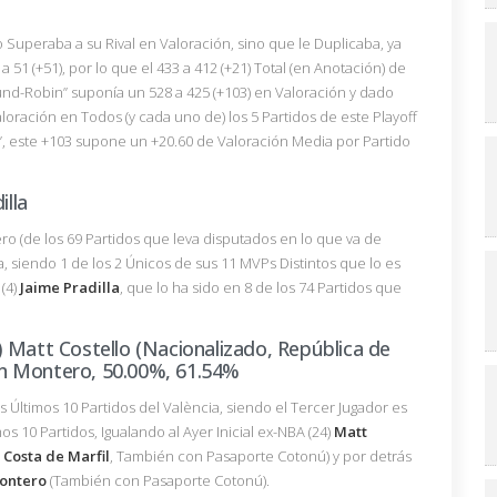
o Superaba a su Rival en Valoración, sino que le Duplicaba, ya
 51 (+51), por lo que el 433 a 412 (+21) Total (en Anotación) de
nd-Robin” suponía un 528 a 425 (+103) en Valoración y dado
loración en Todos (y cada uno de) los 5 Partidos de este Playoff
, este +103 supone un +20.60 de Valoración Media por Partido
illa
cero (de los 69 Partidos que leva disputados en lo que va de
 siendo 1 de los 2 Únicos de sus 11 MVPs Distintos que lo es
 (4)
Jaime Pradilla
, que lo ha sido en 8 de los 74 Partidos que
 Matt Costello (Nacionalizado, República de
ean Montero, 50.00%, 61.54%
 Últimos 10 Partidos del València, siendo el Tercer Jugador es
s 10 Partidos, Igualando al Ayer Inicial ex-NBA (24)
Matt
 Costa de Marfil
, También con Pasaporte Cotonú) y por detrás
ontero
(También con Pasaporte Cotonú).