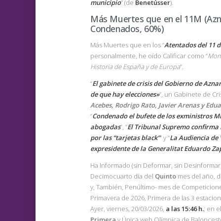
municipio
” (de
Benetússer
).
Más Muertes que en el 11M (Azna
Condenados, 60%)
Más Muertes que en los “
Atentados del 11 
personalmente, he oído Calificar como “
Mon
Historia de España y de Europa
”.
“
El gabinete de crisis del Gobierno de Azna
de que hay elecciones»
”, un Gabinete de Cris
Acebes, Rodrigo Rato, Javier Arenas y Edu
“
Condenado el bufete de los exministros Mi
abogadas
”, “
El Tribunal Supremo confirma 
por las “tarjetas black”
” y “
La Audiencia de 
expresidente de la Generalitat Eduardo Zapl
Ha Informado (sin Deformar, sin Desinformar
Decimocuarto día del
Quinto
mes del año, d
y, También, Penúltimo- mes de Competicione
Primavera de 2026, Primera de las 3 estacion
Ayer, viernes, 20/03/2026,
a las 15:46 h.
; en 
Primera
y Única web Olímpica de Baloncesto