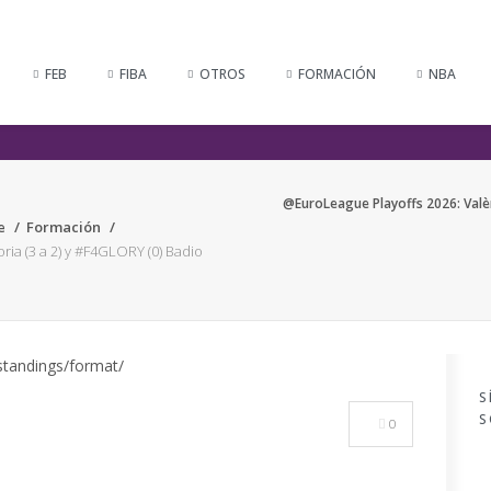
FEB
FIBA
OTROS
FORMACIÓN
NBA
@EuroLeague Playoffs 2026: Valèn
e
Formación
ia (3 a 2) y #F4GLORY (0) Badio
S
S
0