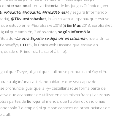
ico
Internacional
– en la
Historia
de los Juegos Olímpicos, ver
E, #Rio2016, @Rio2016, @rio2016_es)
«) y seguirá Informando
taria),
@TKvuestrobasket
, la Única web «Hispana» que estuvo
» que estuvo en el #EuroBasket2013 (
#EurMas
2013, EuroBasket
l igual que también, 2 años antes,
según Informó la
Titulado «
La otra España se deja oír en Lituania
«, fue la Única
(5)
Panevėžys,
LTU
-, la Única web Hispana que estuvo en
, desde el Primer día hasta el Último).
al que Tseye, al igual que Llull no se pronuncia ni Yuy ni Yul.
trar a algún/una castellanohablante que sea capaz de
o se pronuncia igual que la «y» castellana (que forma parte de
lativa que acabamos de utilizar en esta misma frase). Las zonas
otras partes de
Europa
, al menos, que hablan otros idiomas
 poner sólo 3 ejemplos) sí que son capaces de pronunciarlas de
 Llull.