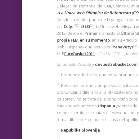
Delegación Territorial del
COI
, Comité Olímp
«
La Única web Olímpica de Baloncesto (CO
(desde cualquier punto de la geografía plane
(1)(2)
(3)
en
Celje
(
SLO
), la Única web «Hispana
2013) desde el
Primer
día hasta el
Último
(a
propia
FEB
, en su momento
, en su Artículo 
(4)
web «Hispana» que estuvo en
Panevezys
-
el
#
EuroBasket2011
-#EurMas 2011-, también
Salud-Salut-Saúde y
devuestrobasket.com
.
(1
)
Pronunciado Tselle, que no se pronuncia igu
(2)
Recordemos que, aunque sea difícil encon
pronunciar la diferencia, la «ll» castellana n
palabras y no se trata de la conjunción copu
catalanohablantes de
Hispania
(además de 
como el serbio, el croata y el esloveno, por
forma diferente, como en el caso del apellido
(3)
Republika Slovenija