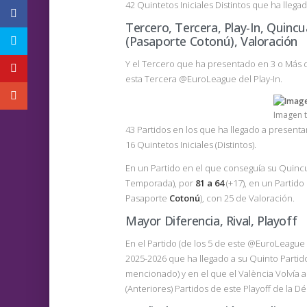
42 Quintetos Iniciales Distintos que ha llega
Tercero, Tercera, Play-In, Quin
(Pasaporte Cotonú), Valoración
Y el Tercero que ha presentado en 3 o Más d
esta Tercera @EuroLeague del Play-In.
Imagen 
43 Partidos en los que ha llegado a presenta
16 Quintetos Iniciales (Distintos).
En un Partido en el que conseguía su Qui
Temporada), por
81 a 64
(+17), en un Partid
Pasaporte
Cotonú
), con 25 de Valoración.
Mayor Diferencia, Rival, Playoff
En el Partido (de los 5 de este @EuroLeague 
2025-2026 que ha llegado a su Quinto Partido
mencionado) y en el que el València Volvía a
(Anteriores) Partidos de este Playoff de la