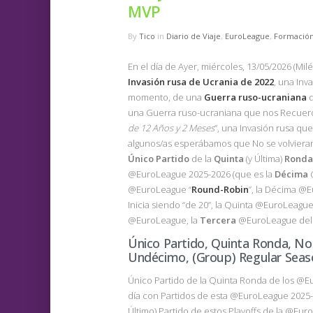
MVP
By
Tico
in
Diario de Viaje
,
EuroLeague
,
Formació
En el día de Ayer, miércoles, 13/05/2026 (Mi
Invasión
rusa
de
Ucrania
de 2022
, una Inv
momento, de una
Guerra ruso-ucraniana
q
una Guerra ruso-ucraniana que nos Recue
de 12 Años y 2 Meses
”, una Invasión rusa que
algunos/as esperábamos que No se volvieran 
Único
Partido
de la
Quinta
(y Última)
Ronda
@EuroLeague 2025-2026 (que es la
Décima
@
@EuroLeague “
Round-Robin
”, la Décima @E
Inicia siendo “de 20”, la Quinta @EuroLeague
@EuroLeague, la
Tercera
@EuroLeague de
Único Partido, Quinta Ronda, No
Undécimo, (Group) Regular Seas
Único Partido de la Quinta Ronda de los @E
día con Partidos de esta @EuroLeague 2025-
Último) Partido de estos Playoffs de la @Eu