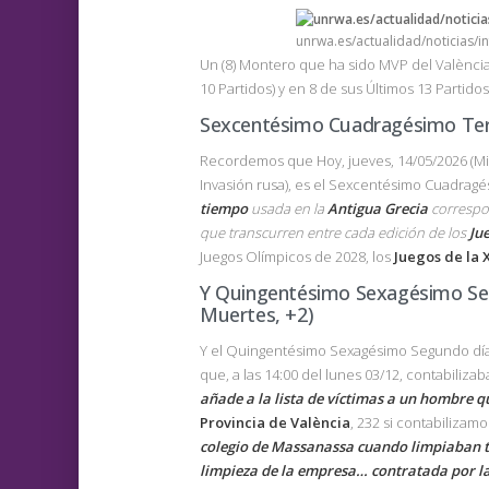
unrwa.es/actualidad/noticias/i
Un (8) Montero que ha sido MVP del València 
10 Partidos) y en 8 de sus Últimos 13 Partido
Sexcentésimo Cuadragésimo Ter
Recordemos que Hoy, jueves, 14/05/2026 (M
Invasión rusa), es el Sexcentésimo Cuadrag
tiempo
usada en la
Antigua Grecia
correspon
que transcurren entre cada edición de los
Ju
Juegos Olímpicos de 2028, los
Juegos de la 
Y Quingentésimo Sexagésimo Se
Muertes, +2)
Y el Quingentésimo Sexagésimo Segundo día 
que, a las 14:00 del lunes 03/12, contabilizab
añade a la lista de víctimas a un hombre 
Provincia de València
, 232 si contabilizamos
colegio de Massanassa cuando limpiaban 
limpieza de la empresa… contratada por la