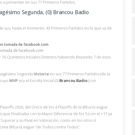
do a presentar en sus 77 Primeros Partidos.
cuagésimo Segunda, (0) Brancou Badio
e sus, hasta el momento, 43 Primeros Partidos en lo que va de
tomada de facebook.com
r 16 Quintetos Iniciales Distintos habiendo Repetido 7 de esos
ncuagésimo Segunda
Victoria
en sus 77 Primeros Partidos (de la
o cuyo
MVP
era el Escolta Inicial (0)
Brancou Badio
(con
Playoffs 2026, del Único de los 4 Playoffs de la @EuroLeague
) que Finalizaba con la Mayor Diferencia de los 5 (con el +17 ya
 Superar a su Rival en Valoración, como en los otros 4
 Décima @EuroLeague “de Todos contra Todos”.