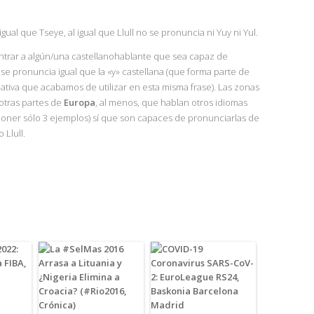
al que Tseye, al igual que Llull no se pronuncia ni Yuy ni Yul.
trar a algún/una castellanohablante que sea capaz de
o se pronuncia igual que la «y» castellana (que forma parte de
lativa que acabamos de utilizar en esta misma frase). Las zonas
otras partes de
Europa
, al menos, que hablan otros idiomas
 poner sólo 3 ejemplos) sí que son capaces de pronunciarlas de
 Llull.