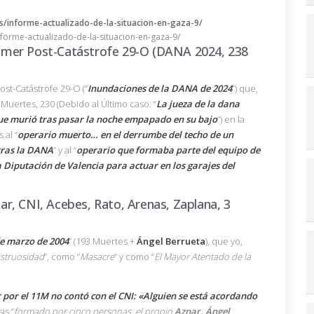
nforme-actualizado-de-la-situacion-en-gaza-9/
imer Post-Catástrofe 29-O (DANA 2024, 238
st-Catástrofe 29-O (“
Inundaciones de la DANA de 2024
”) que,
 Muertes, 230 (Debido al Último caso: “
La jueza de la dana
que murió tras pasar la noche empapado en su bajo
”) en la
 al “
operario muerto… en el derrumbe del techo de un
tras la DANA
” y al “
operario que formaba parte del equipo de
 Diputación de Valencia para actuar en los garajes del
r, CNI, Acebes, Rato, Arenas, Zaplana, 3
de marzo de 2004
” (193 Muertes +
Ángel Berrueta
), que yo,
struosidad
”, como “
Masacre
” y como “
El Mayor Atentado de la
r por el 11M no contó con el CNI: «Alguien se está acordando
is “
formado por cinco personas: el propio
Aznar, Ángel