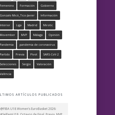
Femenino
Formación
Gobierno
Gonzalo Micó_Tico-Javier
Información
Interior
Liga
Madrid
Mirotic
Movember
MVP
Málaga
Opinión
Pandemia
pandemia de coronavirus
Partido
Previa
Pívot
SARS-CoV-2
Selecciones
Sergio
Valoración
València
LTIMOS ARTÍCULOS PUBLICADOS
@FIBA U18 Women’s EuroBasket 2026:
#SelFemU18, Octavos de Final, Previa, MVP