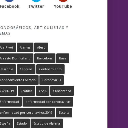
Facebook
Twitter
YouTube
ONOGRÁFICOS, ARTICULISTAS Y
EMAS
Ala-Pívot
Alarma
Alero
Arresto Domiciliario
Barcelona
Base
Baskonia
Centena
Confinamiento
Confinamiento Forzado
Coronavirus
COVID-19
Crónica
CSKA
Cuarentena
Enfermedad
enfermedad por coronavirus
enfermedad por coronavirus 2019
Escolta
España
Estado
Estado de Alarma