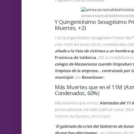
Trigésimo Cuarta Olimpiada.
unrwa.es/actualidad/noticias/i
Y Quingentésimo Sexagésimo Pr
Muertes, +2)
Y el Quingentésimo Sexagésimo Primer día Po
a las 14:00 del lunes 03/12, contabilizaba 238
añade a la lista de víctimas a un hombre 
Provincia de València
, 232 si contabilizamos
colegio de Massanassa cuando limpiaban 
limpieza de la empresa… contratada por la
municipio
” (de
Benetússer
).
Más Muertes que en el 11M (Azna
Condenados, 60%)
Más Muertes que en los “
Atentados del 11 
personalmente, he oído Calificar como “
Mon
Historia de España y de Europa
”.
“
El gabinete de crisis del Gobierno de Azna
de que hay elecciones»
”, un Gabinete de Cris