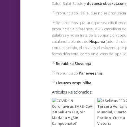
Salud-Salut-Saúde y
devuestrobasket.com
.
(1
)
Pronunciado Tselle, que no se pronuncia igu
(2)
Recordemos que, aunque sea difícil encon
pronunciar la diferencia, la «ll» castellana n
palabras y no se trata de la conjunción copu
catalanohablantes de
Hispania
(además de 
como el serbio, el croata y el esloveno, por
forma diferente, como en el caso del apellido
(3)
Republika Slovenija
(4)
Pronunciado
Paneveezhiis
.
(5)
Lietuvos Respublika
Artículos Relacionados: