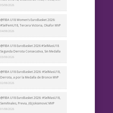
05/08/2026
@FIBA U18 Women’s EuroBasket 2026:
#SelFemU18, Tercera Victoria, Okafor MVP
04/08/2026
@FIBA U18 EuroBasket 2026 #SelMasU18
Segunda Derrota Consecutiva, Sin Medalla
03/08/2026
@FIBA U18 EuroBasket 2026: #SelMasU18,
Derrota, a por la Medalla de Bronce MVP
02/08/2026
@FIBA U18 EuroBasket 2026: #SelMasU18,
Semifinales, Previa, (6) Joksimović MVP
01/08/2026