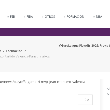
FEB
FIBA
OTROS
FORMACIÓN
NBA
@EuroLeague Playoffs 2026: Previa (
e
Formación
nto Partido València-Panathinaikos,
S
S
0