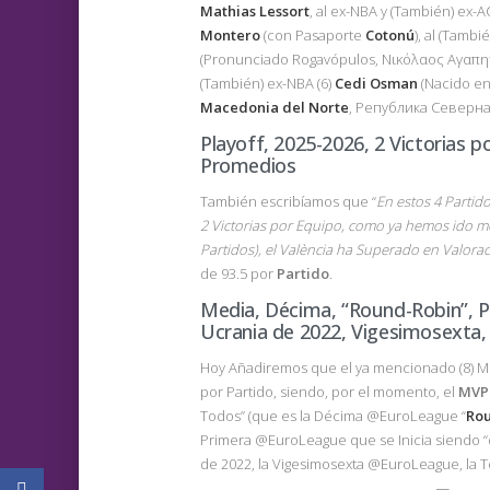
Mathias Lessort
, al ex-NBA y (También) ex-A
Montero
(con Pasaporte
Cotonú
), al (Tamb
(Pronunciado Rogavópulos, Νικόλαος Αγαπητ
(También) ex-NBA (6)
Cedi Osman
(Nacido e
Macedonia del Norte
, Република Северна
Playoff, 2025-2026, 2 Victorias po
Promedios
También escribíamos que “
En estos 4 Partido
2 Victorias por Equipo, como ya hemos ido m
Partidos), el
València
ha Superado en Valoració
de 93.5 por
Partido
.
Media, Décima, “Round-Robin”, Pr
Ucrania de 2022, Vigesimosexta, 
Hoy Añadiremos que el ya mencionado (8) Mo
por Partido, siendo, por el momento, el
MVP
Todos” (que es la Décima @EuroLeague “
Ro
Primera @EuroLeague que se Inicia siendo “d
de 2022, la Vigesimosexta @EuroLeague, la