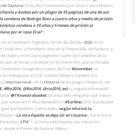
ardo Zaplana
” (3 de ellos Condenados por unos u otros Motivos:
chavila y Acebes por un plagio de 55 páginas de una de sus
la condena de Rodrigo Rato a cuatro años y medio de prisión
Valencia condena a 10 años y 5 meses de prisión al
ana por el ‘caso Erial’
”).
, en el Centésimo Trigésimo Tercer día del año
2026
; en el
el Undécimo -y Penúltimo- mes de la Temporada, del Noveno -y,
de Clubes, en el Quincuagésimo Cuarto día Completo de la
es que se Inician y Finalizan en el mismo Año, que se Iniciaba
el Centésimo Sexagésimo Cuarto día Post-
Movember
; la
 Acreditada por el COE -Comité Olímpico Español, por
ico
Internacional
– en la
Historia
de los Juegos Olímpicos, ver
E, #Rio2016, @Rio2016, @rio2016_es)
«) y seguirá Informando
taria),
@TKvuestrobasket
, la Única web «Hispana» que estuvo
» que estuvo en el #EuroBasket2013 (
#EurMas
2013, EuroBasket
l igual que también, 2 años antes,
según Informó la
Titulado «
La otra España se deja oír en Lituania
«, fue la Única
(5)
Panevėžys,
LTU
-, la Única web Hispana que estuvo en
, desde el Primer día hasta el Último).