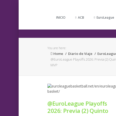
INICIO
ACB
EuroLeague
You are here:
Home
Diario de Viaje
EuroLeagu
@EuroLeague Playoffs 2026: Previa (2) Qui
MVP
@EuroLeague Playoffs
2026: Previa (2) Quinto