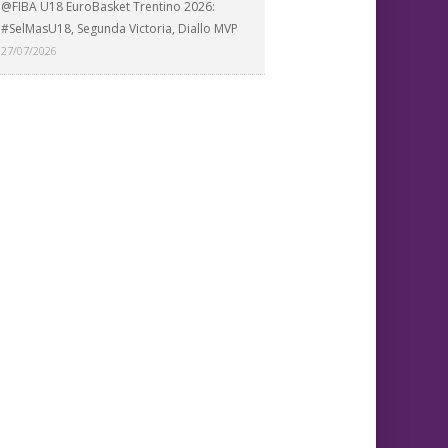
@FIBA U18 EuroBasket Trentino 2026:
#SelMasU18, Segunda Victoria, Diallo MVP
27/07/2026