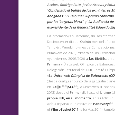
Acebes, Rodrigo Rato, Javier Arenas y Edu
“
Condenado el bufete de los exministros Mi
abogadas
”, “
El Tribunal Supremo confirma 
por las “tarjetas black”
” y “
La Audiencia de 
expresidente de la Generalitat Eduardo Zapl
Ha Informado (sin Deformar, sin Desinformar
Decimotercer día del
Quinto
mes del año, d
También, Penúltimo- mes de Competiciones 
Primavera de 2026, Primera de las 3 estacion
Ayer, viernes, 20/03/2026,
a las 15:46 h.
; en 
Primera
y Única web Olímpica de Baloncesto
Delegación Territorial del
COI
, Comité Olímp
«
La Única web Olímpica de Baloncesto (CO
(desde cualquier punto de la geografía plane
(1)(2)
(3)
en
Celje
(
SLO
), la Única web «Hispana
2013) desde el
Primer
día hasta el
Último
(a
propia
FEB
, en su momento
, en su Artículo 
(4)
web «Hispana» que estuvo en
Panevezys
-
el
#
EuroBasket2011
-#EurMas 2011-, también