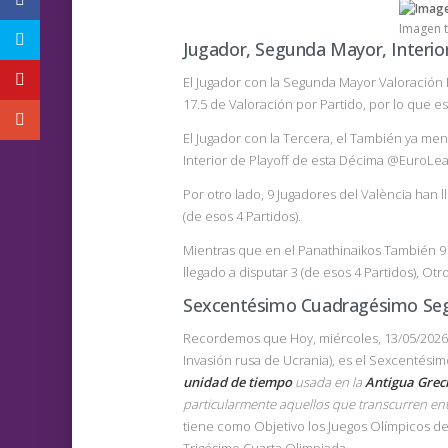
Imagen 
Jugador, Segunda Mayor, Interio
El Jugador con la Segunda Mayor Valoración
17.5 de Valoración por Partido, por lo que es
El Jugador con la Tercera, el También ya men
Interior de Playoff de esta Décima @EuroLe
Por otro lado, 9 Jugadores del València han ll
(de esos 4 Partidos).
Mientras que en el Panathinaikos También 9 J
llegado a disputar 3 (de esos 4 Partidos), Otr
Sexcentésimo Cuadragésimo Seg
Recordemos que Hoy, miércoles, 13/05/202
Invasión rusa de Ucrania), es el Sexcenté
unidad de tiempo
usada en la
Antigua Grec
particularmente aquellos que transcurren ent
tiene como Objetivo los Juegos Olímpicos de