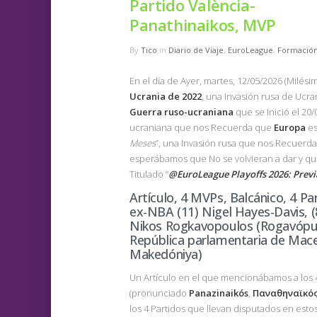
Partido València-
Panathinaikos, MVP
By
Tico
in
Diario de Viaje
,
EuroLeague
,
Formació
En el día de Ayer, martes, 12/05/2026 (Milés
Ucrania
de
2022
, una Invasión rusa de Ucra
Guerra ruso-ucraniana
que se Inició el 20
ucraniana que nos Recuerda que
Europa
es
Meses
”, una Invasión rusa que nos Recuerda 
esperábamos que No se volvieran a dar y qu
Titulado “
@EuroLeague Playoffs 2026: Previ
Artículo, 4 MVPs, Balcánico, 4 Pa
ex-NBA (11) Nigel Hayes-Davis, (
Nikos Rogkavopoulos (Rogavópulo
República parlamentaria de Mace
Makedóniya)
Un Artículo en el que mencionábamos a los
(pronunciado
Panazinaikós
,
Παναθηναϊκό
los 4 Partidos que llevan disputados en esto