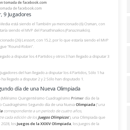
tomada de facebook.com
r, 9 Jugadores
 Media está siendo el También ya mencionado (6) Osman, con
taría siendo el MVP del Panathinaikos (Panazinaikós).
cionado (26) Lessort, con 15.2, por lo que estaría siendo el MVP
ague “Round-Robin”.
egado a disputar los 4 Partidos y otros 3 han llegado a disputar 3
ugadores del han llegado a disputar los 4 Partidos, Sólo 1 ha
o ha llegado a disputar 2 y 2 Sólo han disputado 1.
undo día de una Nueva Olimpiada
6 (Milésimo Quingentésimo Cuadragésimo
Primer
día de la
simo Cuadragésimo Segundo día de una Nueva
Olimpiada
(“
una
ia
correspondiente a un periodo de cuatro años,
re cada edición de los
Juegos Olímpicos
”), una Olimpiada que
 2028, los
Juegos de la XXXIV Olimpiada
, los Juegos de la