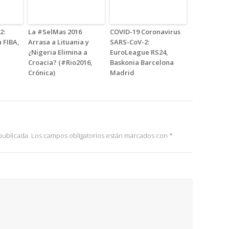
2:
La #SelMas 2016
COVID-19 Coronavirus
 FIBA,
Arrasa a Lituania y
SARS-CoV-2:
¿Nigeria Elimina a
EuroLeague RS24,
Croacia? (#Rio2016,
Baskonia Barcelona
Crónica)
Madrid
publicada.
Los campos obligatorios están marcados con
*