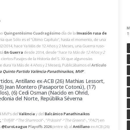
n
M
imo
Quingentésimo
Cuadragésimo
día de la
Invasión
rusa
de
T
nia que Sólo es el “Último Capítulo”, hasta el momento, de una
/02/2014, hace Ya Más de 12 Años y 2 Meses, una Guerra ruso-
tá
En Guerra
desde 2014, desde “
hace Ya Más de 12 Años y 2
ciertos Pasajes de la Historia del S. XX que algunos/as
e dura Ya Más de 4 Años y 2 Meses), Publicábamos el
Artículo
a Quinto Partido València-Panathinaikos, MVP
”.
rtidos, Antillano ex-ACB (26) Mathias Lessort,
8) Jean Montero (Pasaporte Cotonú), (17)
s), (6) Cedi Osman (Nacido en Ohrid,
donia del Norte, Repúblika Séverna
 4 MVPs del
València
y del
Balcánico
Panathinaikos
ς
, “
Trifýlli
” -“
The Shamrock
”-, “
Prássini
” -“
The Greens
”-, “
PAO
”) en
s
@EuroLeague
Playoffs
2026
(entre sí): al
Antillano
ex-ACB (26)