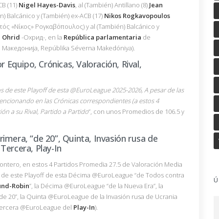
CB (11)
Nigel Hayes-Davis
, al (También) Antillano (8)
Jean
ién) Balcánico y (También) ex-ACB (17)
Nikos Rogkavopoulos
ός «Νίκος» Ρογκαβόπουλος) y al (También) Balcánico y
n
Ohrid
-Охрид-, en la
República parlamentaria
de
 Македонија, Repúblika Séverna Makedóniya).
r Equipo, Crónicas, Valoración, Rival,
s de este Playoff de esta
@EuroLeague
2025-2026, A pesar de las
encionando en las Crónicas correspondientes (a estos 4
n a su Rival, Partido a Partido
”, con unos Promedios de 106.5 y
imera, “de 20”, Quinta, Invasión rusa de
Tercera, Play-In
ntero, en estos 4 Partidos Promedia 27.5 de Valoración Media
de este Playoff de esta Décima @EuroLeague “de Todos contra
Ú
und-Robin
”, la Décima @EuroLeague “de la Nueva Era”, la
e 20”, la Quinta @EuroLeague de la Invasión rusa de Ucrania
 Tercera @EuroLeague del
Play-In
).