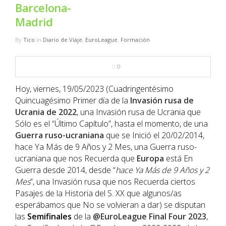
NBA
Barcelona-
Madrid
MULTIMEDIA
By
Tico
in
Diario de Viaje
,
EuroLeague
,
Formación
RIO 2016
0
Hoy, viernes, 19/05/2023 (Cuadringentésimo
Quincuagésimo Primer día de la
Invasión rusa de
Ucrania de 2022
, una Invasión rusa de Ucrania que
Sólo es el “Último Capítulo”, hasta el momento, de una
Guerra ruso-ucraniana
que se Inició el 20/02/2014,
hace Ya Más de 9 Años y 2 Mes, una Guerra ruso-
ucraniana que nos Recuerda que
Europa
está En
Guerra desde 2014, desde “
hace Ya Más de 9 Años y 2
Mes
”, una Invasión rusa que nos Recuerda ciertos
Pasajes de la Historia del S. XX que algunos/as
esperábamos que No se volvieran a dar) se disputan
las
Semifinales
de la
@EuroLeague
Final Four
2023
,