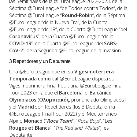
las Semifinales de la @EuroLeague 2022-2023, de la
Séptima @EuroLeague “de Todos contra Todos”, de la
Séptima @EuroLeague “
Round-Robin
”, de la Séptima
@EuroLeague “de la Nueva Era”, de la Cuarta
@EuroLeague “de 18”, de la Cuarta @EuroLeague “del
Coronavirus
”, de la Cuarta @EuroLeague “de la
COVID-19
”, de la Cuarta @EuroLeague “del
SARS-
CoV-2
”, de la Segunda @EuroLeague de la Invasión.
3 Repetidores y un Debutante
Una @EuroLeague que en su
Vigesimotercera
Temporada como tal
@EuroLeague disputa su
Vigesimoprimera Final Four, una @EuroLeague Final
Four 2023 en la que el
Barcelona
, el
Balcánico
Olympiacos
(
Ολυμπιακός
, pronunciado Olimpiacós)
y el
Madrid
son Repetidores (los 3 Disputaron la
@EuroLeague Final Four 2022) y el Mediterráneo-
Alpino
Monacó
(“
Roca Team
”, “
Roca Boys
”, “
Les
Rouges et Blancs
”, “
The Red and Whites
”), es
Debutante.