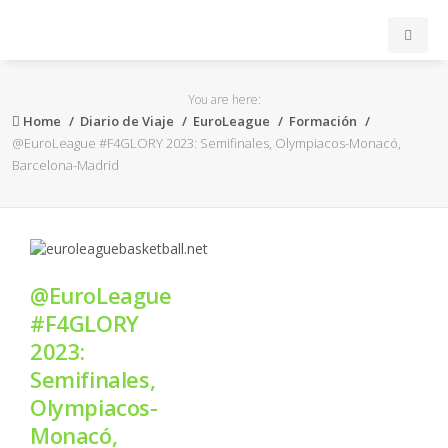
INICIO
You are here:
Home
Diario de Viaje
EuroLeague
Formación
ACB
@EuroLeague #F4GLORY 2023: Semifinales, Olympiacos-Monacó,
Barcelona-Madrid
EuroLeague
FEB
@EuroLeague
FIBA
#F4GLORY
2023:
OTROS
Semifinales,
Olympiacos-
FORMACIÓN
Monacó,