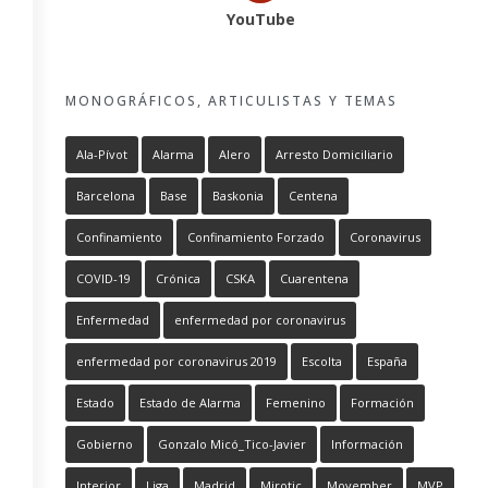
YouTube
MONOGRÁFICOS, ARTICULISTAS Y TEMAS
Ala-Pívot
Alarma
Alero
Arresto Domiciliario
Barcelona
Base
Baskonia
Centena
Confinamiento
Confinamiento Forzado
Coronavirus
COVID-19
Crónica
CSKA
Cuarentena
Enfermedad
enfermedad por coronavirus
enfermedad por coronavirus 2019
Escolta
España
Estado
Estado de Alarma
Femenino
Formación
Gobierno
Gonzalo Micó_Tico-Javier
Información
Interior
Liga
Madrid
Mirotic
Movember
MVP