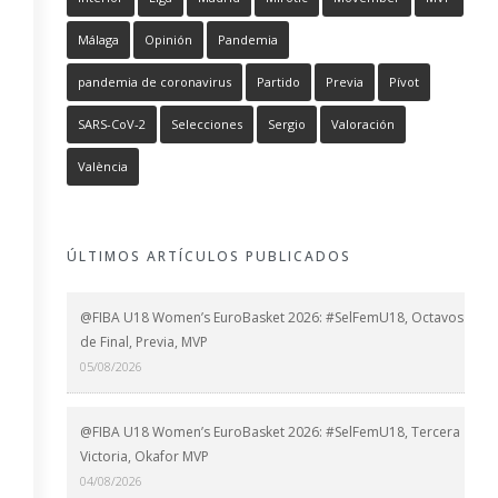
Málaga
Opinión
Pandemia
pandemia de coronavirus
Partido
Previa
Pívot
SARS-CoV-2
Selecciones
Sergio
Valoración
València
ÚLTIMOS ARTÍCULOS PUBLICADOS
@FIBA U18 Women’s EuroBasket 2026: #SelFemU18, Octavos
de Final, Previa, MVP
05/08/2026
@FIBA U18 Women’s EuroBasket 2026: #SelFemU18, Tercera
Victoria, Okafor MVP
04/08/2026