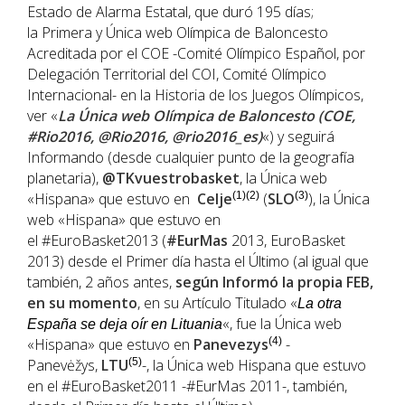
Estado de Alarma Estatal, que duró 195 días;
la Primera y Única web Olímpica de Baloncesto
Acreditada por el COE -Comité Olímpico Español, por
Delegación Territorial del COI, Comité Olímpico
Internacional- en la Historia de los Juegos Olímpicos,
ver «
La Única web Olímpica de Baloncesto (COE,
#Rio2016, @Rio2016, @rio2016_es)
«) y seguirá
Informando (desde cualquier punto de la geografía
planetaria),
@TKvuestrobasket
, la Única web
«Hispana» que estuvo en
Celje
(1)(2)
(
SLO
(3)
), la Única
web «Hispana» que estuvo en
el #EuroBasket2013 (
#EurMas
2013, EuroBasket
2013) desde el Primer día hasta el Último (al igual que
también, 2 años antes,
según Informó la propia FEB,
en su momento
, en su Artículo Titulado «
La otra
«, fue la Única web
España se deja oír en Lituania
«Hispana» que estuvo en
Panevezys
(4)
-
Panevėžys,
LTU
(5)
-, la Única web Hispana que estuvo
en el #EuroBasket2011 -#EurMas 2011-, también,