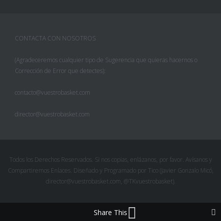
CONTACTA CON NOSOTROS
(Agradeceremos cualquier tipo de Sugerencia que quieras hacernos o
Corrección de Error que detectes):
contacto@vuestrobasket.com
director@vuestrobasket.com
Facebook
Twitter
Todos los Derechos Reservados. Si nos copias, enlázanos, por favor. Avísanos y
Compartiremos Enlaces. Diseñado y Programado por Tico (Javier Gonzalo Micó,
Pinterest
director@vuestrobasket.com, @TKvuestrobasket).
Google+
Share This