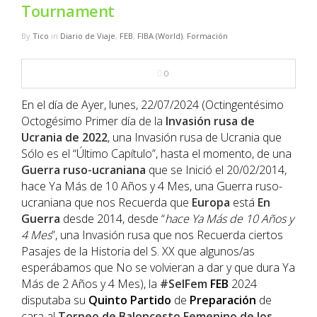
NBA
Tournament
By
Tico
in
Diario de Viaje
,
FEB
,
FIBA (World)
,
Formación
MULTIMEDIA
0
RIO 2016
En el día de Ayer, lunes, 22/07/2024 (Octingentésimo
Octogésimo Primer día de la
Invasión rusa de
Ucrania de 2022
, una Invasión rusa de Ucrania que
Sólo es el “Último Capítulo”, hasta el momento, de una
Guerra ruso-ucraniana
que se Inició el 20/02/2014,
hace Ya Más de 10 Años y 4 Mes, una Guerra ruso-
ucraniana que nos Recuerda que
Europa
está
En
Guerra
desde 2014, desde “
hace Ya Más de 10 Años y
4 Mes
”, una Invasión rusa que nos Recuerda ciertos
Pasajes de la Historia del S. XX que algunos/as
esperábamos que No se volvieran a dar y que dura Ya
Más de 2 Años y 4 Mes), la
#SelFem
FEB
2024
disputaba su
Quinto
Partido
de
Preparación
de
cara al
Torneo de Baloncesto Femenino de los