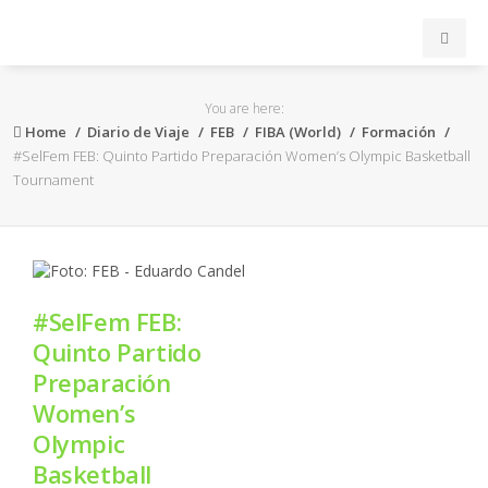
INICIO
You are here:
Home
Diario de Viaje
FEB
FIBA (World)
Formación
ACB
#SelFem FEB: Quinto Partido Preparación Women’s Olympic Basketball
Tournament
EuroLeague
FEB
#SelFem FEB:
FIBA
Quinto Partido
Preparación
OTROS
Women’s
Olympic
FORMACIÓN
Basketball