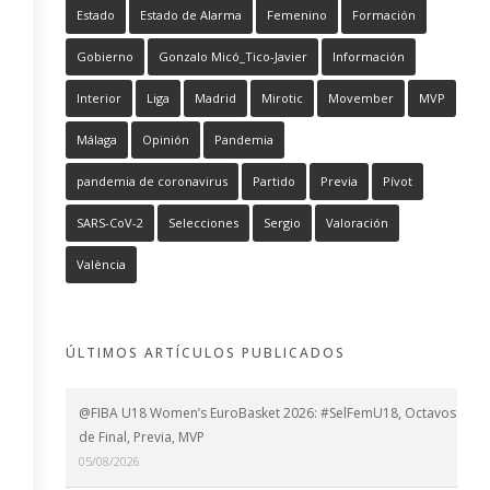
Estado
Estado de Alarma
Femenino
Formación
Gobierno
Gonzalo Micó_Tico-Javier
Información
Interior
Liga
Madrid
Mirotic
Movember
MVP
Málaga
Opinión
Pandemia
pandemia de coronavirus
Partido
Previa
Pívot
SARS-CoV-2
Selecciones
Sergio
Valoración
València
ÚLTIMOS ARTÍCULOS PUBLICADOS
@FIBA U18 Women’s EuroBasket 2026: #SelFemU18, Octavos
de Final, Previa, MVP
05/08/2026