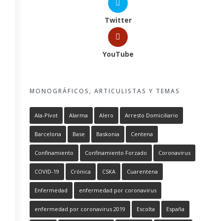
Twitter
YouTube
MONOGRÁFICOS, ARTICULISTAS Y TEMAS
Ala-Pívot
Alarma
Alero
Arresto Domiciliario
Barcelona
Base
Baskonia
Centena
Confinamiento
Confinamiento Forzado
Coronavirus
COVID-19
Crónica
CSKA
Cuarentena
Enfermedad
enfermedad por coronavirus
enfermedad por coronavirus 2019
Escolta
España