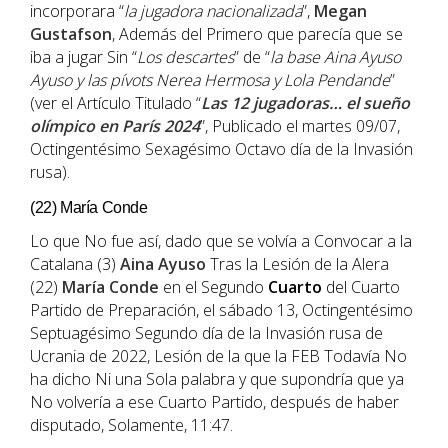
incorporara “
la jugadora nacionalizada
”,
Megan
Gustafson
, Además del Primero que parecía que se
iba a jugar Sin “
Los descartes
” de “
la base Aina Ayuso
Ayuso y las pívots Nerea Hermosa y Lola Pendande
”
(ver el Artículo Titulado “
Las 12 jugadoras… el sueño
olímpico en París 2024
”, Publicado el martes 09/07,
Octingentésimo Sexagésimo Octavo día de la Invasión
rusa).
(22) María Conde
Lo que No fue así, dado que se volvía a Convocar a la
Catalana (3)
Aina
Ayuso
Tras la Lesión de la Alera
(22)
María Conde
en el Segundo
Cuarto
del Cuarto
Partido de Preparación, el sábado 13, Octingentésimo
Septuagésimo Segundo día de la Invasión rusa de
Ucrania de 2022, Lesión de la que la FEB Todavía No
ha dicho Ni una Sola palabra y que supondría que ya
No volvería a ese Cuarto Partido, después de haber
disputado, Solamente, 11:47.