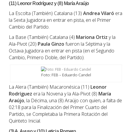
(11) Leonor Rodríguez y (8) María Araújo
La Escolta (También) Catalana (13)
Andrea Vilaró
era
la Sexta Jugadora en entrar en pista, en el Primer
Cambio del Partido.
La Base (También) Catalana (4)
Mariona Ortiz
y la
Ala-Pívot (20)
Paula Ginzo
fueron la Séptima y la
Octava Jugadora en entrar en pista (en el Segundo
Cambio, Primero Doble, del Partido).
Foto: FEB – Eduardo Candel
La Alera (También) Macaronésica (11)
Leonor
Rodríguez
era la Novena y la Ala-Pívot (8)
María
Araújo
, la Décima, una (8) Araújo con quien, a falta de
02:18 para la Finalización del Primer Cuarto del
Partido, se Completaba la Primera Rotación del
Quinteto Inicial.
(3) A. Ayuso y (10) Leticia Romero