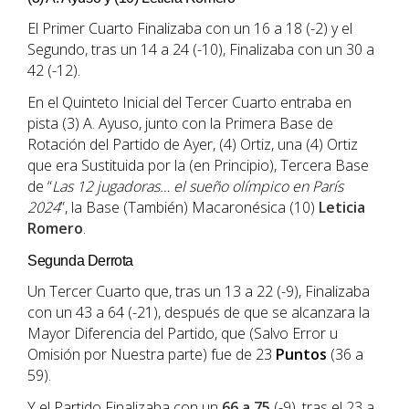
El Primer Cuarto Finalizaba con un 16 a 18 (-2) y el
Segundo, tras un 14 a 24 (-10), Finalizaba con un 30 a
42 (-12).
En el Quinteto Inicial del Tercer Cuarto entraba en
pista (3) A. Ayuso, junto con la Primera Base de
Rotación del Partido de Ayer, (4) Ortiz, una (4) Ortiz
que era Sustituida por la (en Principio), Tercera Base
de “
Las 12 jugadoras… el sueño olímpico en París
2024
”, la Base (También) Macaronésica (10)
Leticia
Romero
.
Segunda Derrota
Un Tercer Cuarto que, tras un 13 a 22 (-9), Finalizaba
con un 43 a 64 (-21), después de que se alcanzara la
Mayor Diferencia del Partido, que (Salvo Error u
Omisión por Nuestra parte) fue de 23
Puntos
(36 a
59).
Y el Partido Finalizaba con un
66 a 75
(-9), tras el 23 a