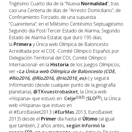
Trigésimo Cuarto día de la “Nueva
Normalidad
”, tras
casi una Centena de días de “Arresto Domiciliario”, de
Confinamiento Forzado, de una supuesta
“Cuarentena”; en el Milésimo Centésimo Septuagésimo
Segundo día Post-Tercer Estado de Alarma, Segundo
Estado de Alarma Estatal, que duró 195 días;
la
Primera
y Única web Olímpica de Baloncesto
Acreditada por el COE -Comité Olímpico Español, por
Delegación Territorial del COI, Comité Olímpico
Internacional- en la
Historia
de los Juegos Olímpicos,
ver «
La Única web Olímpica de Baloncesto (COE,
#Rio2016, @Rio2016, @rio2016_es)
«) y seguirá
Informando (desde cualquier punto de la geografía
planetaria),
@TKvuestrobasket
, la Única web
«Hispana» que estuvo en
Celje
(1)(2)
(
SLO
(3)
), la Única
web «Hispana» que estuvo en
el #EuroBasket2013 (
#EurMas
2013, EuroBasket
2013) desde el
Primer
día hasta el
Último
(al igual
que también, 2 años antes,
según Informó la