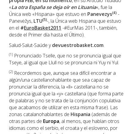
propia
FEB
, en su momento
, en su Artículo Titulado
«
La otra España se deja oír en Lituania
«, fue la
Única web «Hispana» que estuvo en
Panevezys
(4)
-
Panevėžys,
LTU
(5)
-, la Única web Hispana que estuvo
en el
#
EuroBasket2011
-#EurMas 2011-, también,
desde el Primer día hasta el Último).
Salud-Salut-Saúde y
devuestrobasket.com
.
(1
)
Pronunciado Tselle, que no se pronuncia igual que
Tseye, al igual que Llull no se pronuncia ni Yuy ni Yul.
(2)
Recordemos que, aunque sea difícil encontrar a
algún/una castellanohablante que sea capaz de
pronunciar la diferencia, la «ll» castellana no se
pronuncia igual que la «y» castellana (que forma parte
de palabras y no se trata de la conjunción copulativa
que acabamos de utilizar en esta misma frase). Las
zonas catalanohablantes de
Hispania
(además de
otras partes de
Europa
, al menos, que hablan otros
idiomas como el serbio, el croata y el esloveno, por