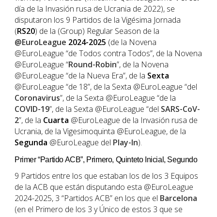
día de la Invasión rusa de Ucrania de 2022), se
disputaron los 9 Partidos de la Vigésima Jornada
(
RS20
) de la (Group) Regular Season de la
@EuroLeague
2024-2025
(de la Novena
@EuroLeague “de Todos contra Todos”, de la Novena
@EuroLeague “
Round-Robin
”, de la Novena
@EuroLeague “de la Nueva Era”, de la
Sexta
@EuroLeague “de 18”, de la Sexta @EuroLeague “del
Coronavirus
”, de la Sexta @EuroLeague “de la
COVID-19
”, de la Sexta @EuroLeague “del
SARS-CoV-
2
”, de la
Cuarta
@EuroLeague de la Invasión rusa de
Ucrania, de la Vigesimoquinta @EuroLeague, de la
Segunda
@EuroLeague del
Play-In
).
Primer “Partido ACB”, Primero, Quinteto Inicial, Segundo
9 Partidos entre los que estaban los de los 3 Equipos
de la ACB que están disputando esta @EuroLeague
2024-2025, 3 “Partidos ACB” en los que el
Barcelona
(en el Primero de los 3 y Único de estos 3 que se