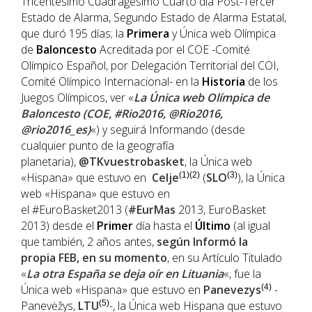
Tricentésimo Cuadragésimo Cuarto día Post-Tercer
Estado de Alarma, Segundo Estado de Alarma Estatal,
que duró 195 días; la
Primera
y Única web Olímpica
de
Baloncesto
Acreditada por el COE -Comité
Olímpico Español, por Delegación Territorial del COI,
Comité Olímpico Internacional- en la
Historia
de los
Juegos Olímpicos, ver «
La Única web Olímpica de
Baloncesto (COE, #Rio2016, @Rio2016,
@rio2016_es)
«) y seguirá Informando (desde
cualquier punto de la geografía
planetaria),
@TKvuestrobasket
, la Única web
«Hispana» que estuvo en
Celje
(1)(2)
(
SLO
(3)
), la Única
web «Hispana» que estuvo en
el #EuroBasket2013 (
#EurMas
2013, EuroBasket
2013) desde el
Primer
día hasta el
Último
(al igual
que también, 2 años antes,
según Informó la
propia
FEB
, en su momento
, en su Artículo Titulado
«
La otra España se deja oír en Lituania
«, fue la
Única web «Hispana» que estuvo en
Panevezys
(4)
-
Panevėžys,
LTU
(5)
-, la Única web Hispana que estuvo