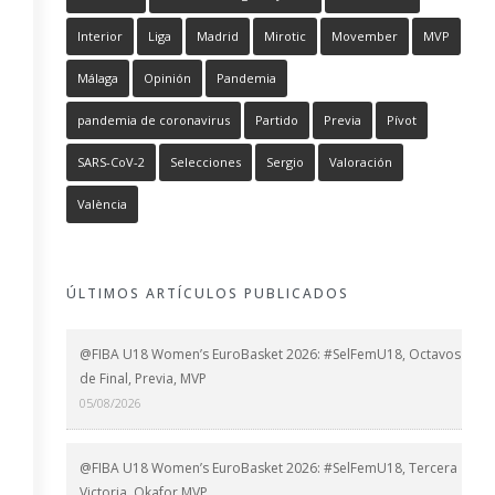
Interior
Liga
Madrid
Mirotic
Movember
MVP
Málaga
Opinión
Pandemia
pandemia de coronavirus
Partido
Previa
Pívot
SARS-CoV-2
Selecciones
Sergio
Valoración
València
ÚLTIMOS ARTÍCULOS PUBLICADOS
@FIBA U18 Women’s EuroBasket 2026: #SelFemU18, Octavos
de Final, Previa, MVP
05/08/2026
@FIBA U18 Women’s EuroBasket 2026: #SelFemU18, Tercera
Victoria, Okafor MVP