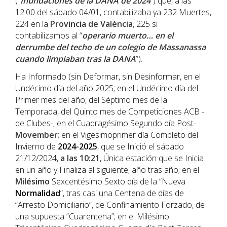
(“
Inundaciones de la DANA de 2024
”) que, a las
12:00 del sábado 04/01, contabilizaba ya 232 Muertes,
224 en la
Provincia de València
, 225 si
contabilizamos al “
operario muerto… en el
derrumbe del techo de un colegio de Massanassa
cuando limpiaban tras la DANA
”).
Ha Informado (sin Deformar, sin Desinformar, en el
Undécimo día del año 2025; en el Undécimo día del
Primer mes del año, del Séptimo mes de la
Temporada, del Quinto mes de Competiciones ACB -
de Clubes-; en el Cuadragésimo Segundo día Post-
Movember
; en el Vigesimoprimer día Completo del
Invierno de
2024-2025
, que se Inició el sábado
21/12/2024,
a las 10:21
, Única estación que se Inicia
en un año y Finaliza al siguiente, año tras año; en el
Milésimo
Sexcentésimo Sexto día de la “Nueva
Normalidad
”, tras casi una Centena de días de
“Arresto Domiciliario”, de Confinamiento Forzado, de
una supuesta “Cuarentena”; en el Milésimo