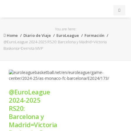
INICIO
You are here:
Home
Diario de Viaje
EuroLeague
Formación
ACB
@EuroLeague 2024-2025 RS20: Barcelona y Madrid=Victoria
Baskonia=Derrota MVP
EuroLeague
FEB
FIBA
@EuroLeague
2024-2025
OTROS
RS20:
Barcelona y
FORMACIÓN
Madrid=Victoria