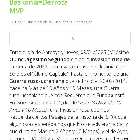
Baskonia=Derrota
NBA
MVP
MULTIMEDIA
By
Tico
in
Diario de Viaje
,
EuroLeague
,
Formación
RIO 2016
0
Entre el día de Anteayer, jueves, 09/01/2025 (Milésimo
Quincuagésimo
Segundo
día de la
Invasión rusa de
Ucrania de 2022
, una Invasión rusa de Ucrania que
Sólo es el “Último Capítulo”, hasta el momento, de una
Guerra ruso-ucraniana
que se Inició el 20/02/2014,
hace Ya Más de 10 Años y 10 Meses, una Guerra
ruso-ucraniana que nos Recuerda que
Europa
está
En Guerra
desde 2014, desde “
hace Ya Más de 10
Años y 10 Meses
”, una Invasión rusa que nos
Recuerda ciertos Pasajes de la Historia del S. XX que
algunos/as esperábamos que No se volvieran a dar y
que dura Ya Más de 2 Años y 10 Meses), y el de Ayer,
viernes, 10/01/2025 (Milésimo Quincuagésimo
Tercer