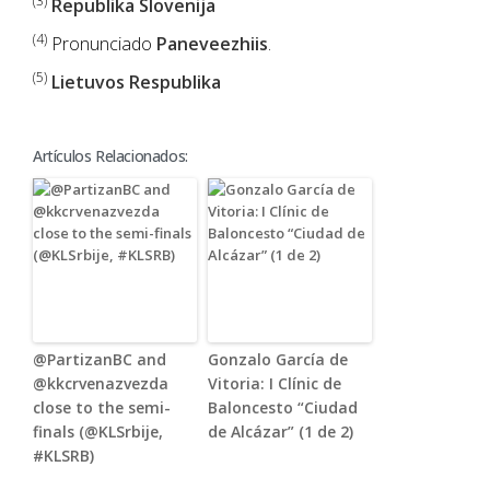
(3)
Republika Slovenija
(4)
Pronunciado
Paneveezhiis
.
(5)
Lietuvos Respublika
Artículos Relacionados:
@PartizanBC and
Gonzalo García de
@kkcrvenazvezda
Vitoria: I Clínic de
close to the semi-
Baloncesto “Ciudad
finals (@KLSrbije,
de Alcázar” (1 de 2)
#KLSRB)