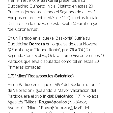
Y en el Tercero, el
Baskonia
presentaba su
Duodécimo Quinteto Inicial Distinto en estas 20
Primeras Jornadas, siendo el Segundo de estos 3
Equipos en presentar Más de 11 Quintetos Iniciales
Distintos en lo que va de esta Sexta @EuroLeague
“del Coronavirus”.
En un Partido en el que (el Baskonia) Sufría su
Duodécima
Derrota
en lo que va de esta Novena
@EuroLeague “Round-Robin”, por
76 a 74
(-2),
Segunda Consecutiva, Octava como Visitante en los 10
Partidos que lleva disputados como tal en estas 20
Primeras Jornadas.
(17) “Nikos” Rogavópoulos (Balcánico)
En un Partido en el que el MVP del Baskonia, con 21
de Valoración (Igualando la Mayor Valoración del
Partido), era el (No Inicial)
Balcánico
(17) Nikólaos
Agapitós
“Nikos” Rogavópoulos
(Νικόλαος
Αγαπητός “Νίκος” Ρογκαβόπουλος), MVP del