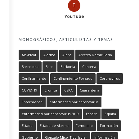
YouTube
MONOGRÁFICOS, ARTICULISTAS Y TEMAS
Ala-Pívot
Alarma
Alero
Arresto Domiciliario
Barcelona
Base
Baskonia
Centena
Confinamiento
Confinamiento Forzado
Coronavirus
COVID-19
Crónica
CSKA
Cuarentena
Enfermedad
enfermedad por coronavirus
enfermedad por coronavirus 2019
Escolta
España
Estado
Estado de Alarma
Femenino
Formación
Gobierno
Gonzalo Micó_Tico-Javier
Información