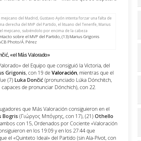
tacto sobre el MVP del Partido, (13) Marius Grigonis
ACB Photo/Á. Pérez
nčić, «el Más Valorado»
alorado» del Equipo que consiguió la Victoria, del
us Grigonis
, con 19 de
Valoración
, mientras que el
fue (7)
Luka Dončić
(pronunciado Lúka Dónchitch,
capaces de pronunciar Dónchich), con 22.
3 Jugadores que Más Valoración consiguieron en el
 Bogris
(Γιώργος Μπόγρης, con 17), (21)
Othello
ambos con 15, Ordenados por Cociente «Valoración
onsiguieron en los 19:09 y en los 27:44 que
ue el «Quinteto Ideal» del Partido (sin Ala-Pívot, con