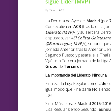
sigue Líder (MVP)
By
Tico
in
ACB
La Derrota de Ayer del
Madrid
(por
Consecutiva en
ACB
(tras la de la Jor
Liderato (MVP)
«) y su Tercera Derro
disputado, ver «
El Colista Galatasar
@EuroLeague, MVP)
«), supone que
Jornada Anterior, tras la Anterior De
Segundo Puesto y pasará, a la Finaliza
Vigésimo Tercera Jornada de la Liga 
Grupo
de
Terceros
.
La Importancia del Liderato, Ninguna
Finalizar la Liga Regular como
Líder
d
igual modo que Finalizarla No siendo
Liga.
Sin ir Más lejos, el
Madrid 2015-201
Liga Regular siendo Segundo (
aunqu