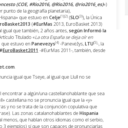
oncesto (COE, #Rio2016, @Rio2016, @rio2016_es)
«)
 punto de la geografía planetaria),
(1)(2)
(3)
«Hispana» que estuvo en
Celje
(
SLO
), la Única
roBasket2013
(
#EurMas
2013, EuroBasket 2013)
al igual que también, 2 años antes,
según Informó la
Artículo Titulado «
La otra España se deja oír en
(4)
(5)
» que estuvo en
Panevezys
-Panevėžys,
LTU
-, la
#
EuroBasket2011
-#EurMas 2011-, también, desde
et.com
.
ncia igual que Tseye, al igual que Llull no se
l encontrar a algún/una castellanohablante que sea
«ll» castellana no se pronuncia igual que la «y»
as y no se trata de la conjunción copulativa que
frase). Las zonas catalanohablantes de
Hispania
al menos, que hablan otros idiomas como el serbio,
ólo 3 ejemplos) sí que son capaces de pronunciarlas