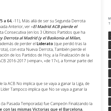
M
75 a 64
, -11), Más allá de ser su Segunda Derrota
T
nada Anterior, ver «
El Madrid ACB pierde el
ta Consecutiva (en los 3 Últimos Partidos que ha
ay Derrota al Madrid (y el Baskonia al Milan,
 además de perder el
Liderato
(que perdió tras la
rrota), con esta Nueva Derrota, También pierde el
ción de los Partidos de Hoy, a la Finalización de la
ACB 2016-2017 («impar», «de 17»), a formar parte del
e la ACB No implica que se vaya a ganar la Liga, de
 Líder Tampoco implica que No se vaya a ganar la
6
(la Pasada Temporada) fue Campeón Finalizando la
e con las mismas
Victorias
que el Barcelona
,