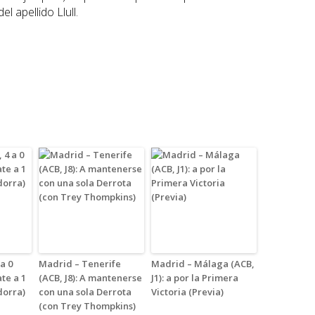
l apellido Llull.
 a 0
Madrid – Tenerife
Madrid – Málaga (ACB,
te a 1
(ACB, J8): A mantenerse
J1): a por la Primera
dorra)
con una sola Derrota
Victoria (Previa)
(con Trey Thompkins)