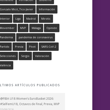
Gonzalo Micó_Tico-Javier
Información
Interior
Liga
Madrid
Mirotic
Movember
MVP
Málaga
Opinión
Pandemia
pandemia de coronavirus
Partido
Previa
Pívot
SARS-CoV-2
Selecciones
Sergio
Valoración
València
LTIMOS ARTÍCULOS PUBLICADOS
@FIBA U18 Women’s EuroBasket 2026:
#SelFemU18, Octavos de Final, Previa, MVP
05/08/2026