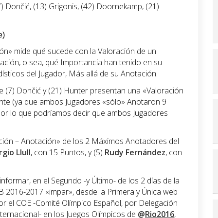
7) Dončić, (13) Grigonis, (42) Doornekamp, (21)
e)
ión» mide qué sucede con la Valoración de un
tación, o sea, qué Importancia han tenido en su
ísticos del Jugador, Más allá de su Anotación.
ue (7) Dončić y (21) Hunter presentan una «Valoración
ente (ya que ambos Jugadores «sólo» Anotaron 9
 por lo que podríamos decir que ambos Jugadores
ación – Anotación» de los 2 Máximos Anotadores del
gio Llull
, con 15 Puntos, y (5)
Rudy Fernández
, con
formar, en el Segundo -y Último- de los 2 días de la
B 2016-2017 «impar», desde la Primera y Única web
or el COE -Comité Olímpico Español, por Delegación
Internacional- en los Juegos Olímpicos de
@
Rio2016
,