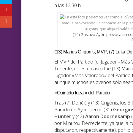
a las 12:30 h.
(14) Gustavo Ayón provoca un con
(13) Marius Grigonis, MVP; (7) Luka Do
El MVP del Partido (el Jugador «Más V
Tenerife, en este caso) fue (13)
Mari
Jugador «Más Valorado» del Partido 
aunque muchos eslovenos sólo sean 
«Quinteto Ideal» del Partido
Tras (7) Dončić y (13) Grigonis, los 
Partido de Ayer fueron (31)
Georgios
Hunter
y (42)
Aaron Doornekamp
(
por Minuto» Decreciente, ya que la c
disputaron, respectivamente), por lo q