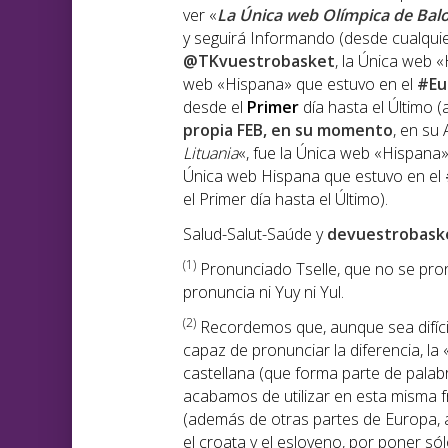
ver «
La Única web Olímpica de Bal
y seguirá Informando (desde cualquier
@TKvuestrobasket
, la Única web 
web «Hispana» que estuvo en el
#Eu
desde el
Primer
día hasta el Último (
propia FEB, en su momento
, en su 
Lituania
«, fue la Única web «Hispana
Única web Hispana que estuvo en el
el Primer día hasta el Último).
Salud-Salut-Saúde y
devuestrobask
(1)
Pronunciado Tselle, que no se pronu
pronuncia ni Yuy ni Yul.
(2)
Recordemos que, aunque sea difíci
capaz de pronunciar la diferencia, la 
castellana (que forma parte de palabr
acabamos de utilizar en esta misma 
(además de otras partes de Europa, 
el croata y el esloveno, por poner s