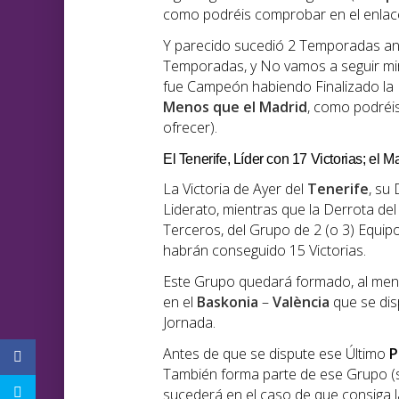
como podréis comprobar en el enlac
Y parecido sucedió 2 Temporadas ant
Temporadas, y No vamos a seguir mi
fue Campeón habiendo Finalizado la L
Menos que el Madrid
, como podréi
ofrecer).
El Tenerife, Líder con 17 Victorias; el 
La Victoria de Ayer del
Tenerife
, su
Liderato, mientras que la Derrota de
Terceros, del Grupo de 2 (o 3) Equipo
habrán conseguido 15 Victorias.
Este Grupo quedará formado, al meno
en el
Baskonia
–
València
que se disp
Jornada.
Antes de que se dispute ese Último
P
También forma parte de ese Grupo (s
sucederá en el caso de que consiga l