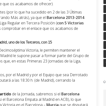
e que os acabamos de ofrecer).
es (por lo que ha sucedido en 2 de las 3 Últimas
rando Más atrás), ya que el
Barcelona 2013-2014
iga Regular en Tercera Posición (
con 5 Victorias
s comprobar en el enlace que os acabamos de
Madrid, uno de los Terceros, con 15
 Decimoséptima Victoria, le permiten mantener el
l Madrid le supone pasar a formar parte del Grupo de
s que, en estas Primeras 23 Jornadas de la Liga,
s, por el Madrid y por el Equipo que sea Derrotado
utará a las 18:30 h. (de Madrid), cerrando la
Ú
artido
de la Jornada, sabremos si el
Barcelona
i el Barcelona Empata al Madrid en ACB), lo que
a Victoria en el Barcelona –
Murcia
que se disputará