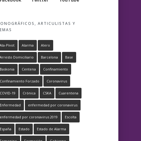
ONOGRÁFICOS, ARTICULISTAS Y
EMAS
Ala-Pívot
Alarma
Alero
Arresto Domiciliario
Barcelona
Base
Baskonia
Centena
Confinamiento
Confinamiento Forzado
Coronavirus
COVID-19
Crónica
CSKA
Cuarentena
Enfermedad
enfermedad por coronavirus
enfermedad por coronavirus 2019
Escolta
España
Estado
Estado de Alarma
Femenino
Formación
Gobierno