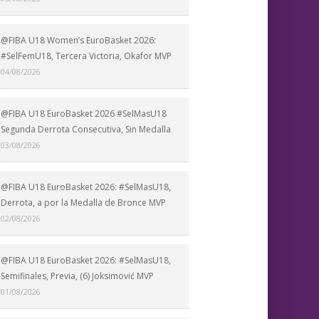
@FIBA U18 Women’s EuroBasket 2026:
#SelFemU18, Tercera Victoria, Okafor MVP
04/08/2026
@FIBA U18 EuroBasket 2026 #SelMasU18
Segunda Derrota Consecutiva, Sin Medalla
03/08/2026
@FIBA U18 EuroBasket 2026: #SelMasU18,
Derrota, a por la Medalla de Bronce MVP
02/08/2026
@FIBA U18 EuroBasket 2026: #SelMasU18,
Semifinales, Previa, (6) Joksimović MVP
01/08/2026