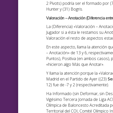
2 Pívots) podría ser el formado por (
Hunter y (31) Bogris.
Valoración – Anotación (Diferencia entr
La (Diferencia) «Valoración – Anotac
Jugador si a ésta le restamos su Ano
Valoración el resto de aspectos estad
En este aspecto, llama la atención q
– Anotación» de 13 y 6, respectivam
Puntos), Positiva (en ambos casos),
«hicieron algo Más que Anotar».
Y llama la atención porque la «Valor
Madrid en el Partido de Ayer ((23)
Ser
12) fue de -7 y 2 (respectivamente).
Ha Informado (sin Deformar, sin Desin
Vigésimo Tercera Jornada de Liga AC
Olímpica de Baloncesto Acreditada p
Territorial del COI, Comité Olímpico 