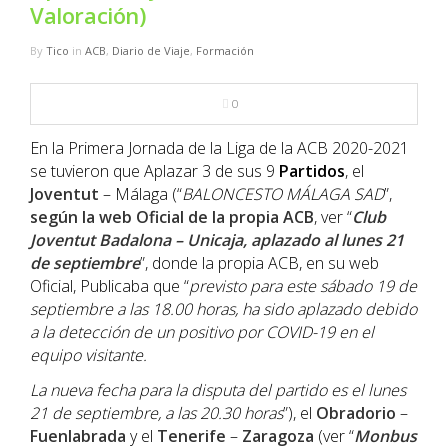
NBA
Valoración)
By
Tico
in
ACB
,
Diario de Viaje
,
Formación
MULTIMEDIA
0
RIO 2016
En la Primera Jornada de la Liga de la ACB 2020-2021
se tuvieron que Aplazar 3 de sus 9
Partidos
, el
Joventut
– Málaga (“
BALONCESTO MÁLAGA SAD
”,
según la web Oficial de la propia ACB
, ver “
Club
Joventut Badalona – Unicaja, aplazado al lunes 21
de septiembre
”, donde la propia ACB, en su web
Oficial, Publicaba que “
previsto para este sábado 19 de
septiembre a las 18.00 horas, ha sido aplazado debido
a la detección de un positivo por COVID-19 en el
equipo visitante.
La nueva fecha para la disputa del partido es el lunes
21 de septiembre, a las 20.30 horas
”), el
Obradorio
–
Fuenlabrada
y el
Tenerife
–
Zaragoza
(ver “
Monbus