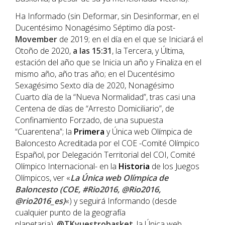
Ha Informado (sin Deformar, sin Desinformar, en el
Ducentésimo Nonagésimo Séptimo día post-
Movember
de 2019; en el día en el que se Iniciará el
Otoño de 2020,
a las 15:31
, la Tercera, y Última,
estación del año que se Inicia un año y Finaliza en el
mismo año, año tras año; en el Ducentésimo
Sexagésimo Sexto día de 2020, Nonagésimo
Cuarto día de la “Nueva Normalidad”, tras casi una
Centena de días de “Arresto Domiciliario”, de
Confinamiento Forzado, de una supuesta
“Cuarentena”; la
Primera
y Única web Olímpica de
Baloncesto Acreditada por el COE -Comité Olímpico
Español, por Delegación Territorial del COI, Comité
Olímpico Internacional- en la
Historia
de los Juegos
Olímpicos, ver «
La Única web Olímpica de
Baloncesto (COE, #Rio2016, @Rio2016,
@rio2016_es)
«) y seguirá Informando (desde
cualquier punto de la geografía
planetaria),
@TKvuestrobasket
, la Única web