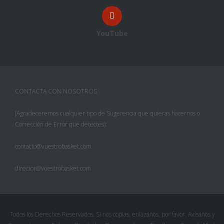
YouTube
CONTACTA CON NOSOTROS
(Agradeceremos cualquier tipo de Sugerencia que quieras hacernos o
Corrección de Error que detectes):
contacto@vuestrobasket.com
director@vuestrobasket.com
Facebook
Twitter
Todos los Derechos Reservados. Si nos copias, enlázanos, por favor. Avísanos y