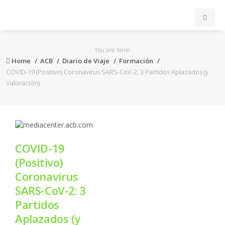
INICIO
You are here:
Home
ACB
Diario de Viaje
Formación
ACB
COVID-19 (Positivo) Coronavirus SARS-CoV-2: 3 Partidos Aplazados (y
Valoración)
EuroLeague
FEB
COVID-19
FIBA
(Positivo)
Coronavirus
OTROS
SARS-CoV-2: 3
Partidos
FORMACIÓN
Aplazados (y