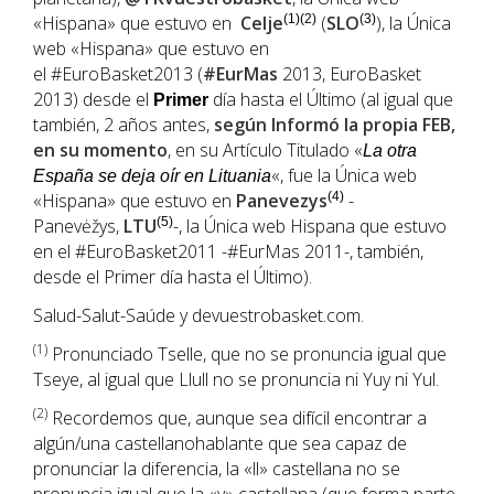
«Hispana» que estuvo en
Celje
(1)(2)
(
SLO
(3)
), la Única
web «Hispana» que estuvo en
el #EuroBasket2013 (
#EurMas
2013, EuroBasket
2013) desde el
día hasta el Último (al igual que
Primer
también, 2 años antes,
según Informó la propia FEB,
en su momento
, en su Artículo Titulado «
La otra
«, fue la Única web
España se deja oír en Lituania
«Hispana» que estuvo en
Panevezys
(4)
-
Panevėžys,
LTU
(5)
-, la Única web Hispana que estuvo
en el #EuroBasket2011 -#EurMas 2011-, también,
desde el Primer día hasta el Último).
Salud-Salut-Saúde y devuestrobasket.com.
(1
)
Pronunciado Tselle, que no se pronuncia igual que
Tseye, al igual que Llull no se pronuncia ni Yuy ni Yul.
(2)
Recordemos que, aunque sea difícil encontrar a
algún/una castellanohablante que sea capaz de
pronunciar la diferencia, la «ll» castellana no se