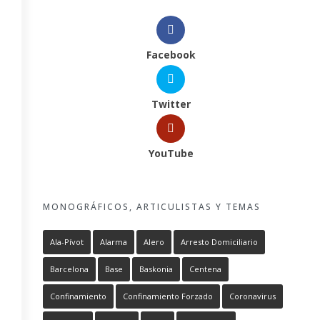
Facebook
Twitter
YouTube
MONOGRÁFICOS, ARTICULISTAS Y TEMAS
Ala-Pívot
Alarma
Alero
Arresto Domiciliario
Barcelona
Base
Baskonia
Centena
Confinamiento
Confinamiento Forzado
Coronavirus