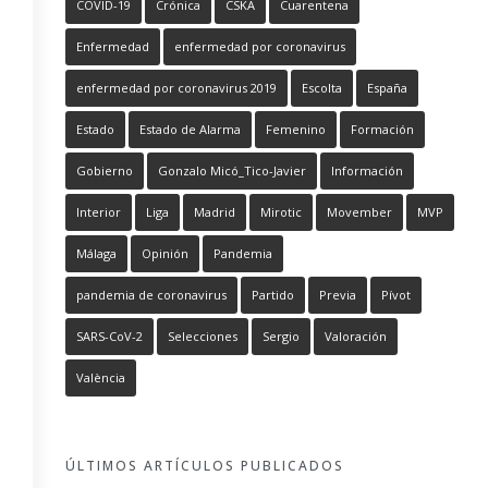
COVID-19
Crónica
CSKA
Cuarentena
Enfermedad
enfermedad por coronavirus
enfermedad por coronavirus 2019
Escolta
España
Estado
Estado de Alarma
Femenino
Formación
Gobierno
Gonzalo Micó_Tico-Javier
Información
Interior
Liga
Madrid
Mirotic
Movember
MVP
Málaga
Opinión
Pandemia
pandemia de coronavirus
Partido
Previa
Pívot
SARS-CoV-2
Selecciones
Sergio
Valoración
València
ÚLTIMOS ARTÍCULOS PUBLICADOS