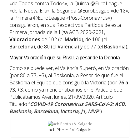
«de Todos contra Todos», la Quinta @EuroLeague
«de la Nueva Era», la Segunda @EuroLeague «de 18»,
la Primera @EuroLeague «Post-Coronavirus»)
consiguieron, en sus Respectivos Partidos de esta
Primera Jornada de la Liga ACB 2020-2021,
Valoraciones
de 102 (el
Madrid
), de 100 (el
Barcelona
), de 80 (el
València
) y de 77 (el
Baskonia
).
Mayor Valoración que su Rival, a pesar de la Derrota
Como se puede ver, el València Superó, en Valoración
(por 80 a 77, +3), al Baskonia, a Pesar de que fue el
Baskonia el Equipo que consiguió la Victoria (por
76 a
73
, +3, como ya mencionábamos en el Artículo que
Publicábamos Ayer, lunes, 21/09/2020, Artículo
Titulado “
COVID-19 Coronavirus SARS-CoV-2: ACB,
Baskonia, Barcelona, Victoria, J1, MVP
”).
acb Photo / V. Salgado