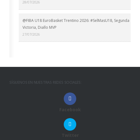
28/07/2026
@FIBA U18 EuroBasket Trentino 2026: #SelMasU18, Segunda
Victoria, Diallo MVP
27/07/2026
SÍGUENOS EN NUESTRAS REDES SOCIALES:
Facebook
Twitter