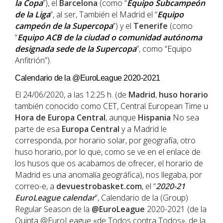
la Copa
”), el
Barcelona
(como “
Equipo Subcampeón
de la Liga
”, al ser, También el Madrid el “
Equipo
campeón de la Supercopa
”) y el
Tenerife
(como
“
Equipo ACB de la ciudad o comunidad autónoma
designada sede de la Supercopa
”, como “Equipo
Anfitrión”).
Calendario de la @EuroLeague 2020-2021
El 24/06/2020, a las 12:25 h. (de
Madrid
,
huso horario
también conocido como CET, Central European Time u
Hora de Europa Central
, aunque
Hispania
No sea
parte de esa
Europa Central
y a Madrid le
corresponda, por horario solar, por geografía, otro
huso horario, por lo que, como se ve en el enlace de
los husos que os acabamos de ofrecer, el horario de
Madrid es una anomalía geográfica), nos llegaba, por
correo-e, a
devuestrobasket.com
, el “
2020-21
EuroLeague calendar
”, Calendario de la (Group)
Regular Season de la
@EuroLeague
2020-2021 (de la
Quinta @EuroLeague «de Todos contra Todos», de la