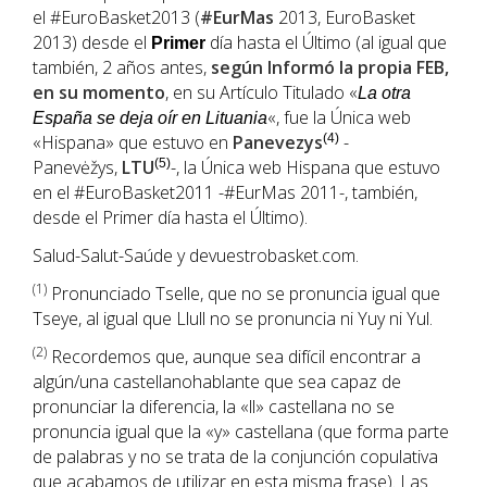
el #EuroBasket2013 (
#EurMas
2013, EuroBasket
2013) desde el
día hasta el Último (al igual que
Primer
también, 2 años antes,
según Informó la propia FEB,
en su momento
, en su Artículo Titulado «
La otra
«, fue la Única web
España se deja oír en Lituania
«Hispana» que estuvo en
Panevezys
(4)
-
Panevėžys,
LTU
(5)
-, la Única web Hispana que estuvo
en el #EuroBasket2011 -#EurMas 2011-, también,
desde el Primer día hasta el Último).
Salud-Salut-Saúde y devuestrobasket.com.
(1
)
Pronunciado Tselle, que no se pronuncia igual que
Tseye, al igual que Llull no se pronuncia ni Yuy ni Yul.
(2)
Recordemos que, aunque sea difícil encontrar a
algún/una castellanohablante que sea capaz de
pronunciar la diferencia, la «ll» castellana no se
pronuncia igual que la «y» castellana (que forma parte
de palabras y no se trata de la conjunción copulativa
que acabamos de utilizar en esta misma frase). Las