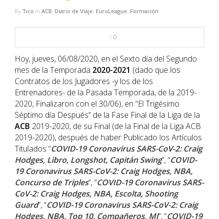
NBA
By
Tico
in
ACB
,
Diario de Viaje
,
EuroLeague
,
Formación
MULTIMEDIA
0
RIO 2016
Hoy, jueves, 06/08/2020, en el Sexto día del Segundo
mes de la Temporada
2020-2021
(dado que los
Contratos de los Jugadores -y los de los
Entrenadores- de la Pasada Temporada, de la 2019-
2020, Finalizaron con el 30/06), en “El Trigésimo
Séptimo día Después” de la Fase Final de la Liga de la
ACB
2019-2020, de su Final (de la Final de la Liga ACB
2019-2020), después de haber Publicado los Artículos
Titulados “
COVID-19 Coronavirus SARS-CoV-2: Craig
Hodges, Libro, Longshot, Capitán Swing
”, “
COVID-
19 Coronavirus SARS-CoV-2: Craig Hodges, NBA,
Concurso de Triples
”, “
COVID-19 Coronavirus SARS-
CoV-2: Craig Hodges, NBA, Escolta, Shooting
Guard
”, “
COVID-19 Coronavirus SARS-CoV-2: Craig
Hodges, NBA, Top 10, Compañeros, MJ
”, “
COVID-19