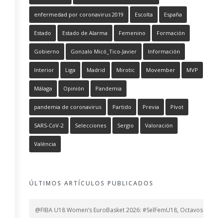
enfermedad por coronavirus 2019
Escolta
España
Estado
Estado de Alarma
Femenino
Formación
Gobierno
Gonzalo Micó_Tico-Javier
Información
Interior
Liga
Madrid
Mirotic
Movember
MVP
Málaga
Opinión
Pandemia
pandemia de coronavirus
Partido
Previa
Pívot
SARS-CoV-2
Selecciones
Sergio
Valoración
València
ÚLTIMOS ARTÍCULOS PUBLICADOS
@FIBA U18 Women’s EuroBasket 2026: #SelFemU18, Octavos