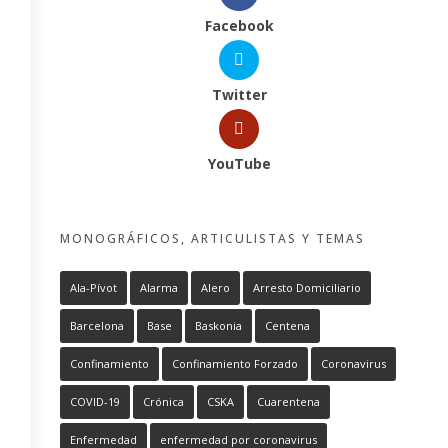
Facebook
Twitter
YouTube
MONOGRÁFICOS, ARTICULISTAS Y TEMAS
Ala-Pívot
Alarma
Alero
Arresto Domiciliario
Barcelona
Base
Baskonia
Centena
Confinamiento
Confinamiento Forzado
Coronavirus
COVID-19
Crónica
CSKA
Cuarentena
Enfermedad
enfermedad por coronavirus