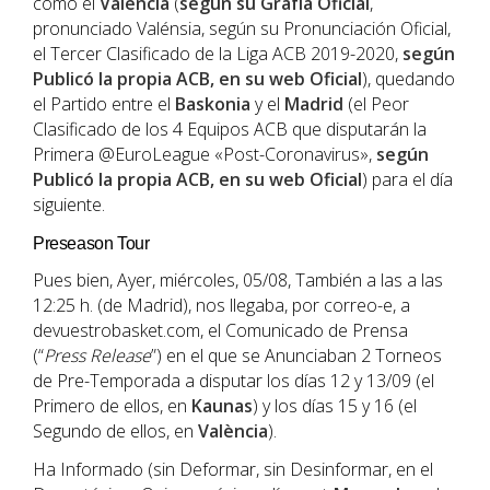
como el
València
(
según su Grafía Oficial
,
pronunciado Valénsia, según su Pronunciación Oficial,
el Tercer Clasificado de la Liga ACB 2019-2020,
según
Publicó la propia ACB, en su web Oficial
), quedando
el Partido entre el
Baskonia
y el
Madrid
(el Peor
Clasificado de los 4 Equipos ACB que disputarán la
Primera @EuroLeague «Post-Coronavirus»,
según
Publicó la propia ACB, en su web Oficial
) para el día
siguiente.
Preseason Tour
Pues bien, Ayer, miércoles, 05/08, También a las a las
12:25 h. (de Madrid), nos llegaba, por correo-e, a
devuestrobasket.com, el Comunicado de Prensa
(“
Press Release
”) en el que se Anunciaban 2 Torneos
de Pre-Temporada a disputar los días 12 y 13/09 (el
Primero de ellos, en
Kaunas
) y los días 15 y 16 (el
Segundo de ellos, en
València
).
Ha Informado (sin Deformar, sin Desinformar, en el