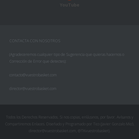
YouTube
CONTACTA CON NOSOTROS
(Agradeceremos cualquier tipo de Sugerencia que quieras hacernos o
Corrección de Error que detectes):
contacto@vuestrobasket.com
director@vuestrobasket.com
Facebook
Twitter
Todos los Derechos Reservados. Si nos copias, enlázanos, por favor. Avísanos y
Compartiremos Enlaces. Diseñado y Programado por Tico (Javier Gonzalo Micó,
Pinterest
director@vuestrobasket.com, @TKvuestrobasket).