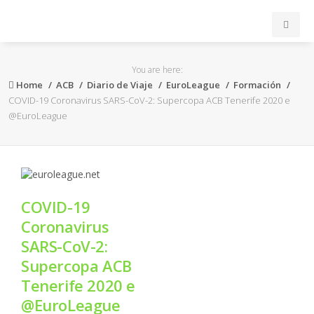
INICIO
You are here:
Home
ACB
Diario de Viaje
EuroLeague
Formación
ACB
COVID-19 Coronavirus SARS-CoV-2: Supercopa ACB Tenerife 2020 e
@EuroLeague
EuroLeague
FEB
COVID-19
FIBA
Coronavirus
SARS-CoV-2:
OTROS
Supercopa ACB
Tenerife 2020 e
FORMACIÓN
@EuroLeague