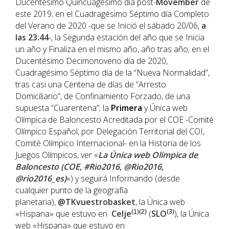
Ducentésimo Quincuagésimo día post-
Movember
de
este 2019; en el Cuadragésimo Séptimo día Completo
del Verano de 2020 -que se Inició el sábado 20/06,
a
las 23:44
-, la Segunda estación del año que se Inicia
un año y Finaliza en el mismo año, año tras año; en el
Ducentésimo Decimonoveno día de 2020,
Cuadragésimo Séptimo día de la “Nueva Normalidad”,
tras casi una Centena de días de “Arresto
Domiciliario”, de Confinamiento Forzado, de una
supuesta “Cuarentena”; la
Primera
y Única web
Olímpica de Baloncesto Acreditada por el COE -Comité
Olímpico Español, por Delegación Territorial del COI,
Comité Olímpico Internacional- en la Historia de los
Juegos Olímpicos, ver «
La Única web Olímpica de
Baloncesto (COE, #Rio2016, @Rio2016,
@rio2016_es)
«) y seguirá Informando (desde
cualquier punto de la geografía
planetaria),
@TKvuestrobasket
, la Única web
«Hispana» que estuvo en
Celje
(1)(2)
(
SLO
(3)
), la Única
web «Hispana» que estuvo en