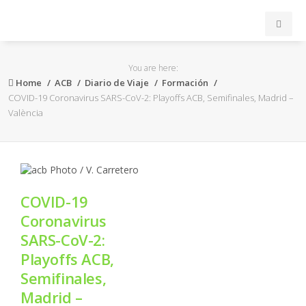
INICIO
You are here:
Home
ACB
Diario de Viaje
Formación
ACB
COVID-19 Coronavirus SARS-CoV-2: Playoffs ACB, Semifinales, Madrid –
València
EuroLeague
FEB
COVID-19
FIBA
Coronavirus
SARS-CoV-2:
OTROS
Playoffs ACB,
Semifinales,
FORMACIÓN
Madrid –