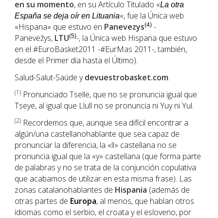
en su momento
, en su Artículo Titulado «
La otra
«, fue la Única web
España se deja oír en Lituania
«Hispana» que estuvo en
Panevezys
(4)
-
Panevėžys,
LTU
(5)
-, la Única web Hispana que estuvo
en el #EuroBasket2011 -#EurMas 2011-, también,
desde el Primer día hasta el Último).
Salud-Salut-Saúde y
devuestrobasket.com
.
(1
)
Pronunciado Tselle, que no se pronuncia igual que
Tseye, al igual que Llull no se pronuncia ni Yuy ni Yul.
(2)
Recordemos que, aunque sea difícil encontrar a
algún/una castellanohablante que sea capaz de
pronunciar la diferencia, la «ll» castellana no se
pronuncia igual que la «y» castellana (que forma parte
de palabras y no se trata de la conjunción copulativa
que acabamos de utilizar en esta misma frase). Las
zonas catalanohablantes de
Hispania
(además de
otras partes de
Europa
, al menos, que hablan otros
idiomas como el serbio, el croata y el esloveno, por