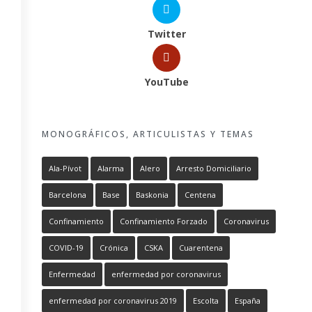
Twitter
YouTube
MONOGRÁFICOS, ARTICULISTAS Y TEMAS
Ala-Pívot
Alarma
Alero
Arresto Domiciliario
Barcelona
Base
Baskonia
Centena
Confinamiento
Confinamiento Forzado
Coronavirus
COVID-19
Crónica
CSKA
Cuarentena
Enfermedad
enfermedad por coronavirus
enfermedad por coronavirus 2019
Escolta
España