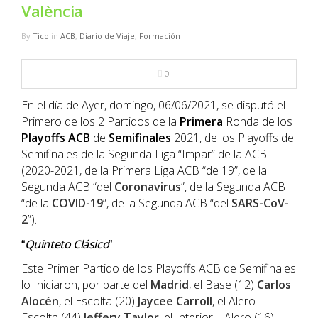
NBA
València
By
Tico
in
ACB
,
Diario de Viaje
,
Formación
MULTIMEDIA
0
RIO 2016
En el día de Ayer, domingo, 06/06/2021, se disputó el
Primero de los 2 Partidos de la
Primera
Ronda de los
Playoffs
ACB
de
Semifinales
2021, de los Playoffs de
Semifinales de la Segunda Liga “Impar” de la ACB
(2020-2021, de la Primera Liga ACB “de 19”, de la
Segunda ACB “del
Coronavirus
”, de la Segunda ACB
“de la
COVID-19
”, de la Segunda ACB “del
SARS-CoV-
2
”).
Quinteto Clásico
“
”
Este Primer Partido de los Playoffs ACB de Semifinales
lo Iniciaron, por parte del
Madrid
, el Base (12)
Carlos
Alocén
, el Escolta (20)
Jaycee Carroll
, el Alero –
Escolta (44)
Jeffery Taylor
, el Interior – Alero (16)