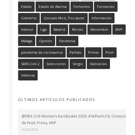
Estado
Estado de Alarma
Femenino
Formación
Gobierno
Gonzalo Micó_Tico-Javier
Información
Interior
Liga
Madrid
Mirotic
Movember
MVP
Málaga
Opinión
Pandemia
pandemia de coronavirus
Partido
Previa
Pívot
SARS-CoV-2
Selecciones
Sergio
Valoración
València
ÚLTIMOS ARTÍCULOS PUBLICADOS
@FIBA U18 Women’s EuroBasket 2026: #SelFemU18, Octavos
de Final, Previa, MVP
05/08/2026