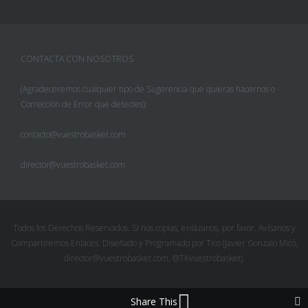
CONTACTA CON NOSOTROS
(Agradeceremos cualquier tipo de Sugerencia que quieras hacernos o
Corrección de Error que detectes):
contacto@vuestrobasket.com
director@vuestrobasket.com
Facebook
Twitter
Todos los Derechos Reservados. Si nos copias, enlázanos, por favor. Avísanos y
Compartiremos Enlaces. Diseñado y Programado por Tico (Javier Gonzalo Micó,
Pinterest
director@vuestrobasket.com, @TKvuestrobasket).
Google+
Share This