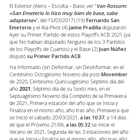
El Exterior (Alero – Escolta – Base, ver “
Van Rossom:
«San Emeterio lo hizo muy bien de base, sabe
adaptarse»
”, del 15/03/2017) (19)
Fernando San
Emeterio
y el Ala-Pívot (4)
Jaime Pradilla
disputaron
Ayer su Primer Partido de estos Playoffs ACB 2021 (ya
que No habían disputado Ninguno de los 3 Partidos
de los Playoffs de Cuartos) y el Base (2)
Juan Núñez
disputó
su Primer Partido ACB
.
Ha Informado (sin Deformar, sin Desinformar, en el
Centésimo Octogésimo Noveno día post-
Movember
de 2020, Centésimo Quincuagésimo Séptimo día del
año
202
1
, Séptimo día de su Sexto mes; en el
Septuagésimo Noveno día Completo de la Primavera
de 2021, Primera estación del año que se Inicia y
Finaliza en el mismo año, año tras año, Primavera que
se Inició el sábado 20/03/2021,
a las 10:37
; a 14 días
de que el Próximo 21/06,
a las 05:32
se Inicie el
Verano de 2021, Segunda de las 3 estaciones del año
que se Inicia y Finaliza en el mismo año, año tras año;