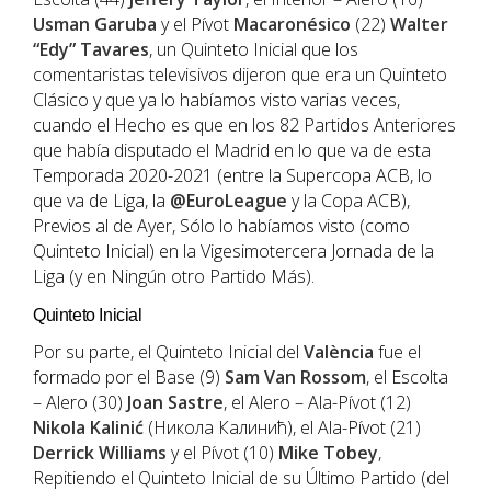
Usman Garuba
y el Pívot
Macaronésico
(22)
Walter
“
Edy
”
Tavares
, un Quinteto Inicial que los
comentaristas televisivos dijeron que era un Quinteto
Clásico y que ya lo habíamos visto varias veces,
cuando el Hecho es que en los 82 Partidos Anteriores
que había disputado el Madrid en lo que va de esta
Temporada 2020-2021 (entre la Supercopa ACB, lo
que va de Liga, la
@EuroLeague
y la Copa ACB),
Previos al de Ayer, Sólo lo habíamos visto (como
Quinteto Inicial) en la Vigesimotercera Jornada de la
Liga (y en Ningún otro Partido Más).
Quinteto Inicial
Por su parte, el Quinteto Inicial del
València
fue el
formado por el Base (9)
Sam Van Rossom
, el Escolta
– Alero (30)
Joan Sastre
, el Alero – Ala-Pívot (12)
Nikola Kalinić
(Никола Калинић), el Ala-Pívot (21)
Derrick Williams
y el Pívot (10)
Mike Tobey
,
Repitiendo el Quinteto Inicial de su Último Partido (del