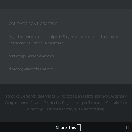
CONTACTA CON NOSOTROS
(Agradeceremos cualquier tipo de Sugerencia que quieras hacernos o
Corrección de Error que detectes):
contacto@vuestrobasket.com
director@vuestrobasket.com
Facebook
Twitter
Todos los Derechos Reservados. Si nos copias, enlázanos, por favor. Avísanos y
Compartiremos Enlaces. Diseñado y Programado por Tico (Javier Gonzalo Micó,
Pinterest
director@vuestrobasket.com, @TKvuestrobasket).
Google+
Share This