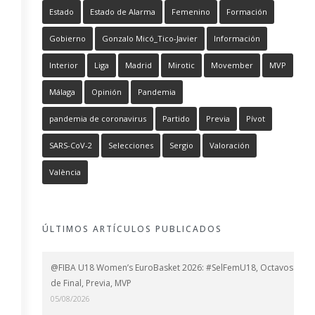
Estado
Estado de Alarma
Femenino
Formación
Gobierno
Gonzalo Micó_Tico-Javier
Información
Interior
Liga
Madrid
Mirotic
Movember
MVP
Málaga
Opinión
Pandemia
pandemia de coronavirus
Partido
Previa
Pívot
SARS-CoV-2
Selecciones
Sergio
Valoración
València
ÚLTIMOS ARTÍCULOS PUBLICADOS
@FIBA U18 Women’s EuroBasket 2026: #SelFemU18, Octavos
de Final, Previa, MVP
05/08/2026