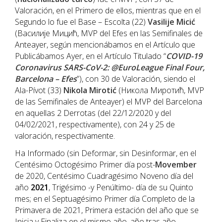
Valoración, en el Primero de ellos, mientras que en el
Segundo lo fue el Base – Escolta (22)
Vasilije Micić
(Василије Мицић, MVP del Efes en las Semifinales de
Anteayer, según mencionábamos en el Artículo que
Publicábamos Ayer, en el Artículo Titulado “
COVID-19
Coronavirus SARS-CoV-2: @EuroLeague Final Four,
Barcelona – Efes
”), con 30 de Valoración, siendo el
Ala-Pívot (33)
Nikola Mirotić
(Никола Миротић, MVP
de las Semifinales de Anteayer) el MVP del Barcelona
en aquellas 2 Derrotas (del 22/12/2020 y del
04/02/2021, respectivamente), con 24 y 25 de
valoración, respectivamente.
Ha Informado (sin Deformar, sin Desinformar, en el
Centésimo Octogésimo Primer día post-
Movember
de 2020, Centésimo Cuadragésimo Noveno día del
año
202
1
, Trigésimo -y Penúltimo- día de su Quinto
mes; en el Septuagésimo Primer día Completo de la
Primavera de 2021, Primera estación del año que se
Inicia y Finaliza en el mismo año, año tras año,