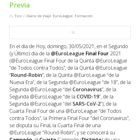
NBA
Previa
By
Tico
in
Diario de Viaje
,
EuroLeague
,
Formación
MULTIMEDIA
0
RIO 2016
En el día de Hoy, domingo, 30/05/2021, en el Segundo
(y Último) día de la
@EuroLeague
Final
Four
2021
(@EuroLeague Final Four de la Quinta @EuroLeague
“de Todos contra Todos”, de la Quinta @EuroLeague
“
Round-Robin
”, de la Quinta @EuroLeague “de la
Nueva Era”, de la Segunda @EuroLeague “de 18”, de la
Segunda @EuroLeague “del
Coronavirus
”, de la
Segunda @EuroLeague “de la
COVID-19
”, de la
Segunda @EuroLeague “del
SARS-CoV-2
”), de la
Cuarta Final Four de una @EuroLeague “de Todos
contra Todos”, la Primera Final Four “del Coronavirus”,
se disputa su Final, la Cuarta Final de una
@EuroLeague “Round-Robin”, y se conocerá su
Campeón
, el
Cuarto
Campeón (
Distinto
) de una