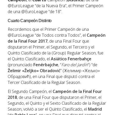
@EuroLeague “de la Nueva Era”, el Primer Campeón
de una @EuroLeague “de 18”.
Cuarto Campeón Distinto
Recordemos que el Primer Campeón de una
@EuroLeague “de Todos contra Todos”, el
Campeón
de la Final Four 2017
, de una Final Four que
disputaron el Primer, el Segundo, el Tercero y el
Quinto Clasificado de la (Group) Regular Season, fue
el Quinto Clasificado, el
Asiático
Fenerbahçe
(pronunciado
Fenérbajche
, “
Faro del Jardín
”) “de
Želimir «Željko» Obradović
” (Желимир «Жељко»
Обрадовић), en una Final que disputó contra el
Tercer Clasificado de la Regular Season.
El Segundo Campeón, el
Campeón de la Final Four
2018
, de una Final Four que disputaron el Primer, el
Segundo, el Quinto y el Sexto Clasificado de la Regular
Season, volvió a ser el Quinto Clasificado, el
Madrid