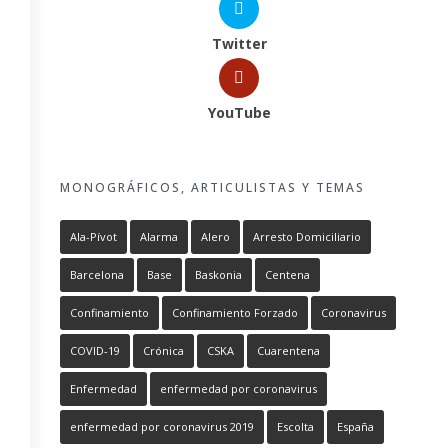
Twitter
YouTube
MONOGRÁFICOS, ARTICULISTAS Y TEMAS
Ala-Pívot
Alarma
Alero
Arresto Domiciliario
Barcelona
Base
Baskonia
Centena
Confinamiento
Confinamiento Forzado
Coronavirus
COVID-19
Crónica
CSKA
Cuarentena
Enfermedad
enfermedad por coronavirus
enfermedad por coronavirus 2019
Escolta
España