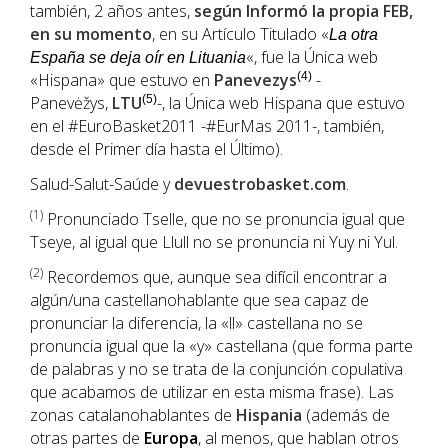
también, 2 años antes,
según Informó la propia
FEB
,
en su momento
, en su Artículo Titulado «
La otra
«, fue la Única web
España se deja oír en Lituania
«Hispana» que estuvo en
Panevezys
(4)
-
Panevėžys,
LTU
(5)
-, la Única web Hispana que estuvo
en el #EuroBasket2011 -#EurMas 2011-, también,
desde el Primer día hasta el Último).
Salud-Salut-Saúde y
devuestrobasket.com
.
(1
)
Pronunciado Tselle, que no se pronuncia igual que
Tseye, al igual que Llull no se pronuncia ni Yuy ni Yul.
(2)
Recordemos que, aunque sea difícil encontrar a
algún/una castellanohablante que sea capaz de
pronunciar la diferencia, la «ll» castellana no se
pronuncia igual que la «y» castellana (que forma parte
de palabras y no se trata de la conjunción copulativa
que acabamos de utilizar en esta misma frase). Las
zonas catalanohablantes de
Hispania
(además de
otras partes de
Europa
, al menos, que hablan otros