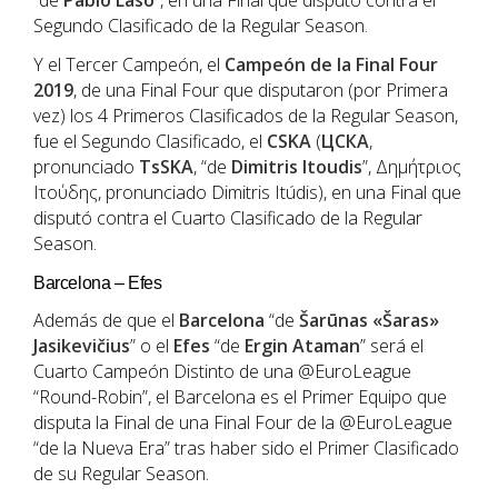
“de
Pablo Laso
”, en una Final que disputó contra el
Segundo Clasificado de la Regular Season.
Y el Tercer Campeón, el
Campeón de la Final Four
2019
, de una Final Four que disputaron (por Primera
vez) los 4 Primeros Clasificados de la Regular Season,
fue el Segundo Clasificado, el
CSKA
(
ЦСКА
,
pronunciado
TsSKA
, “de
Dimitris Itoudis
”, Δημήτριος
Ιτούδης, pronunciado Dimitris Itúdis), en una Final que
disputó contra el Cuarto Clasificado de la Regular
Season.
Barcelona – Efes
Además de que el
Barcelona
“de
Šarūnas «Šaras»
Jasikevičius
” o el
Efes
“de
Ergin Ataman
” será el
Cuarto Campeón Distinto de una @EuroLeague
“Round-Robin”, el Barcelona es el Primer Equipo que
disputa la Final de una Final Four de la @EuroLeague
“de la Nueva Era” tras haber sido el Primer Clasificado
de su Regular Season.