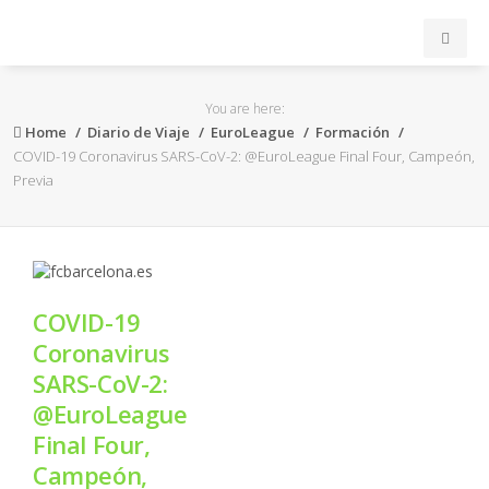
INICIO
You are here:
Home
Diario de Viaje
EuroLeague
Formación
ACB
COVID-19 Coronavirus SARS-CoV-2: @EuroLeague Final Four, Campeón,
Previa
EuroLeague
FEB
COVID-19
FIBA
Coronavirus
SARS-CoV-2:
OTROS
@EuroLeague
Final Four,
FORMACIÓN
Campeón,