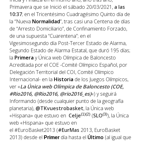
Primavera que se Inició el sábado 20/03/2021,
a las
10:37
; en el Tricentésimo Cuadragésimo Quinto día de
la “Nueva
Normalidad
”, tras casi una Centena de días
de “Arresto Domiciliario”, de Confinamiento Forzado,
de una supuesta “Cuarentena”; en el
Vigesimosegundo día Post-Tercer Estado de Alarma,
Segundo Estado de Alarma Estatal, que duró 195 días;
la
Primera
y Única web Olímpica de Baloncesto
Acreditada por el COE -Comité Olímpico Español, por
Delegación Territorial del COI, Comité Olímpico
Internacional- en la
Historia
de los Juegos Olímpicos,
ver «
La Única web Olímpica de Baloncesto (COE,
#Rio2016, @Rio2016, @rio2016_es)
«) y seguirá
Informando (desde cualquier punto de la geografía
planetaria),
@TKvuestrobasket
, la Única web
«Hispana» que estuvo en
Celje
(1)(2)
(
SLO
(3)
), la Única
web «Hispana» que estuvo en
el #EuroBasket2013 (
#EurMas
2013, EuroBasket
2013) desde el
día hasta el
Último
(al igual que
Primer