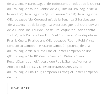
NBA
de la Quinta @EuroLeague “de Todos contra Todos”, de la Quinta
@EuroLeague “Round-Robin”, de la Quinta @EuroLeague “de la
Nueva Era”, de la Segunda @EuroLeague “de 18”, de la Segunda
MULTIMEDIA
@EuroLeague “del Coronavirus”, de la Segunda @EuroLeague
“de la COVID-19”, de la Segunda @EuroLeague “del SARS-CoV-2”),
RIO 2016
de la Cuarta Final Four de una @EuroLeague “de Todos contra
Todos”, de la Primera Final Four “del Coronavirus”, se disputó su
Final, la Cuarta Final de una @EuroLeague “Round-Robin”, y se
conoció su Campeón, el Cuarto Campeón (Distinto) de una
@EuroLeague “de la Nueva Era”, el Primer Campeón de una
@EuroLeague “de 18”. Cuarto Campeón Distinto Como
Recordábamos en el Artículo que Publicábamos Ayer (en el
Artículo Titulado “COVID-19 Coronavirus SARS-CoV-2:
@EuroLeague Final Four, Campeón, Previa”), el Primer Campeón
de una
READ MORE