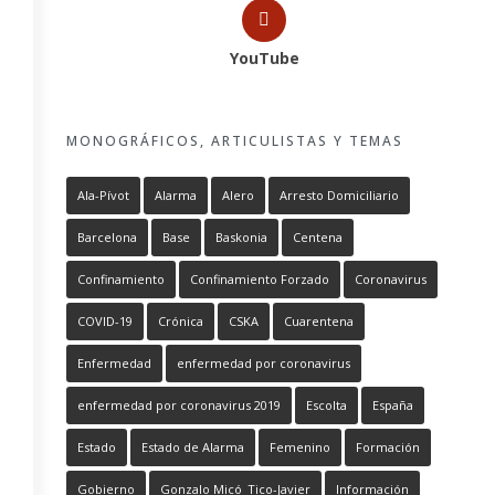
YouTube
MONOGRÁFICOS, ARTICULISTAS Y TEMAS
Ala-Pívot
Alarma
Alero
Arresto Domiciliario
Barcelona
Base
Baskonia
Centena
Confinamiento
Confinamiento Forzado
Coronavirus
COVID-19
Crónica
CSKA
Cuarentena
Enfermedad
enfermedad por coronavirus
enfermedad por coronavirus 2019
Escolta
España
Estado
Estado de Alarma
Femenino
Formación
Gobierno
Gonzalo Micó_Tico-Javier
Información