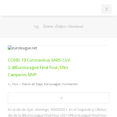
INICIO
Želimir «Željko» Obradović
Tag:
ACB
EuroLeague
COVID-19 Coronavirus SARS-CoV-
FEB
2: @EuroLeague Final Four, Efes
Campeón, MVP
FIBA
By
Tico
in
Diario de Viaje
,
EuroLeague
,
Formación
OTROS
0
FORMACIÓN
En el día de Ayer, domingo, 30/05/2021, en el Segundo (y Último)
día de la @EuroLeague Final Four 2021 (@EuroLeague Final Four