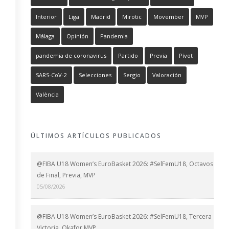
Interior
Liga
Madrid
Mirotic
Movember
MVP
Málaga
Opinión
Pandemia
pandemia de coronavirus
Partido
Previa
Pívot
SARS-CoV-2
Selecciones
Sergio
Valoración
València
ÚLTIMOS ARTÍCULOS PUBLICADOS
@FIBA U18 Women’s EuroBasket 2026: #SelFemU18, Octavos
de Final, Previa, MVP
05/08/2026
@FIBA U18 Women’s EuroBasket 2026: #SelFemU18, Tercera
Victoria, Okafor MVP