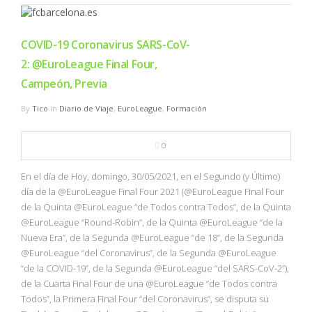
COVID-19 Coronavirus SARS-CoV-
2: @EuroLeague Final Four,
Campeón, Previa
By
Tico
in
Diario de Viaje
,
EuroLeague
,
Formación
0
En el día de Hoy, domingo, 30/05/2021, en el Segundo (y Último)
día de la @EuroLeague Final Four 2021 (@EuroLeague Final Four
de la Quinta @EuroLeague “de Todos contra Todos”, de la Quinta
@EuroLeague “Round-Robin”, de la Quinta @EuroLeague “de la
Nueva Era”, de la Segunda @EuroLeague “de 18”, de la Segunda
@EuroLeague “del Coronavirus”, de la Segunda @EuroLeague
“de la COVID-19”, de la Segunda @EuroLeague “del SARS-CoV-2”),
de la Cuarta Final Four de una @EuroLeague “de Todos contra
Todos”, la Primera Final Four “del Coronavirus”, se disputa su