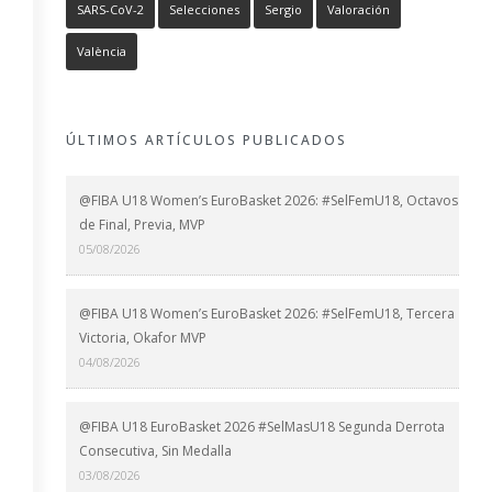
SARS-CoV-2
Selecciones
Sergio
Valoración
València
ÚLTIMOS ARTÍCULOS PUBLICADOS
@FIBA U18 Women’s EuroBasket 2026: #SelFemU18, Octavos
de Final, Previa, MVP
05/08/2026
@FIBA U18 Women’s EuroBasket 2026: #SelFemU18, Tercera
Victoria, Okafor MVP
04/08/2026
@FIBA U18 EuroBasket 2026 #SelMasU18 Segunda Derrota
Consecutiva, Sin Medalla
03/08/2026