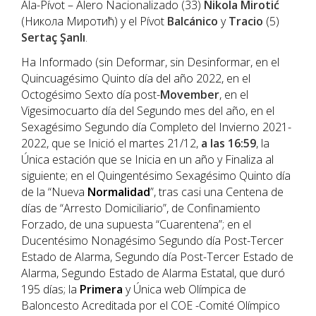
Ala-Pívot – Alero Nacionalizado (33)
Nikola Mirotić
(Никола Миротић) y el Pívot
Balcánico
y
Tracio
(5)
Sertaç Şanlı
.
Ha Informado (sin Deformar, sin Desinformar, en el
Quincuagésimo Quinto día del año 2022, en el
Octogésimo Sexto día post-
Movember
, en el
Vigesimocuarto día del Segundo mes del año, en el
Sexagésimo Segundo día Completo del Invierno 2021-
2022, que se Inició el martes 21/12,
a las 16:59
, la
Única estación que se Inicia en un año y Finaliza al
siguiente; en el Quingentésimo Sexagésimo Quinto día
de la “Nueva
Normalidad
”, tras casi una Centena de
días de “Arresto Domiciliario”, de Confinamiento
Forzado, de una supuesta “Cuarentena”; en el
Ducentésimo Nonagésimo Segundo día Post-Tercer
Estado de Alarma, Segundo día Post-Tercer Estado de
Alarma, Segundo Estado de Alarma Estatal, que duró
195 días; la
Primera
y Única web Olímpica de
Baloncesto Acreditada por el COE -Comité Olímpico