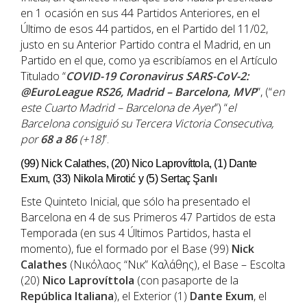
en 1 ocasión en sus 44 Partidos Anteriores, en el
Último de esos 44 partidos, en el Partido del 11/02,
justo en su Anterior Partido contra el Madrid, en un
Partido en el que, como ya escribíamos en el Artículo
Titulado “
COVID-19 Coronavirus SARS-CoV-2:
@EuroLeague RS26, Madrid – Barcelona, MVP
”, (“
en
este
Cuarto
Madrid
–
Barcelona
de Ayer
”) “
el
Barcelona
consiguió su Tercera Victoria Consecutiva,
por
68 a 86
(+18)
”.
(99) Nick Calathes, (20) Nico Laprovíttola, (1) Dante
Exum, (33) Nikola Mirotić y (5) Sertaç Şanlı
Este Quinteto Inicial, que sólo ha presentado el
Barcelona en 4 de sus Primeros 47 Partidos de esta
Temporada (en sus 4 Últimos Partidos, hasta el
momento), fue el formado por el Base (99)
Nick
Calathes
(Νικόλαος “Νικ” Καλάθης), el Base – Escolta
(20)
Nico Laprovíttola
(con pasaporte de la
República Italiana
), el Exterior (1)
Dante Exum
, el