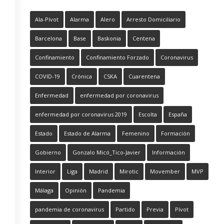
Ala-Pívot
Alarma
Alero
Arresto Domiciliario
Barcelona
Base
Baskonia
Centena
Confinamiento
Confinamiento Forzado
Coronavirus
COVID-19
Crónica
CSKA
Cuarentena
Enfermedad
enfermedad por coronavirus
enfermedad por coronavirus 2019
Escolta
España
Estado
Estado de Alarma
Femenino
Formación
Gobierno
Gonzalo Micó_Tico-Javier
Información
Interior
Liga
Madrid
Mirotic
Movember
MVP
Málaga
Opinión
Pandemia
pandemia de coronavirus
Partido
Previa
Pívot