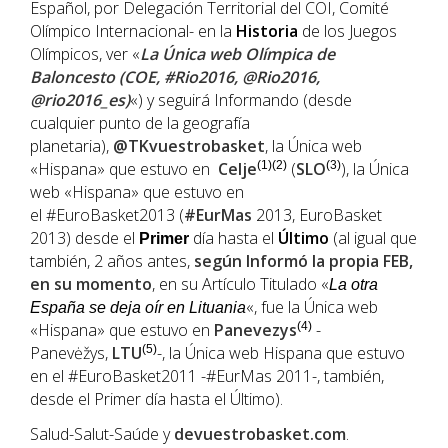
Español, por Delegación Territorial del COI, Comité
Olímpico Internacional- en la
Historia
de los Juegos
Olímpicos, ver «
La Única web Olímpica de
Baloncesto (COE, #Rio2016, @Rio2016,
@rio2016_es)
«) y seguirá Informando (desde
cualquier punto de la geografía
planetaria),
@TKvuestrobasket
, la Única web
«Hispana» que estuvo en
Celje
(1)(2)
(
SLO
(3)
), la Única
web «Hispana» que estuvo en
el #EuroBasket2013 (
#EurMas
2013, EuroBasket
2013) desde el
día hasta el
Último
(al igual que
Primer
también, 2 años antes,
según Informó la propia
FEB
,
en su momento
, en su Artículo Titulado «
La otra
«, fue la Única web
España se deja oír en Lituania
«Hispana» que estuvo en
Panevezys
(4)
-
Panevėžys,
LTU
(5)
-, la Única web Hispana que estuvo
en el #EuroBasket2011 -#EurMas 2011-, también,
desde el Primer día hasta el Último).
Salud-Salut-Saúde y
devuestrobasket.com
.