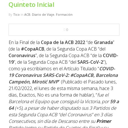
NBA
Quinteto Inicial
By
Tico
in
ACB
,
Diario de Viaje
,
Formación
MULTIMEDIA
0
RIO 2016
En la Final de la
Copa
de la
ACB
2022
“de
Granada
”
(de la
#CopaACB
, de la Segunda Copa ACB “del
Coronavirus
”, de la Segunda Copa ACB “de la
COVID-
19
”, de la Segunda Copa ACB “del
SARS-CoV-2
”),
como ya escribíamos en el Artículo Titulado “
COVID-
19 Coronavirus SARS-CoV-2: #CopaACB, Barcelona
Campeón, Mirotić MVP
” (Publicado el Pasado lunes,
21/02/2022, el lunes de esta misma semana, hace 3
días, Exactos, No es una forma de hablar), “
fue el
Barcelona
el Equipo que consiguió la Victoria, por
59 a
64
(+5), a pesar de haber disputado sus 3 Partidos de
esta Segunda Copa ACB “del
Coronavirus
” en 3 días
Consecutivos, sin día de Descanso entre su
Primer
Partido (entre su Partido de Cuartos de Final) y su