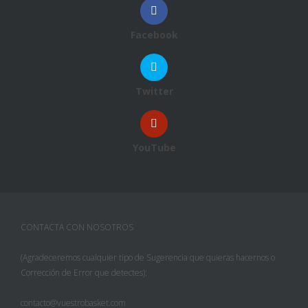
Facebook
Twitter
YouTube
CONTACTA CON NOSOTROS
(Agradeceremos cualquier tipo de Sugerencia que quieras hacernos o
Corrección de Error que detectes):
contacto@vuestrobasket.com