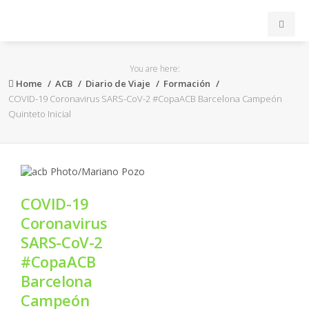
INICIO
You are here:
Home
ACB
Diario de Viaje
Formación
ACB
COVID-19 Coronavirus SARS-CoV-2 #CopaACB Barcelona Campeón
Quinteto Inicial
EuroLeague
FEB
COVID-19
FIBA
Coronavirus
SARS-CoV-2
OTROS
#CopaACB
Barcelona
FORMACIÓN
Campeón