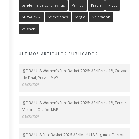
pandemia de coronavirus
Partido
Previa
Pívot
SARS-CoV-2
Selecciones
Sergio
Valoración
València
ÚLTIMOS ARTÍCULOS PUBLICADOS
@FIBA U18 Women’s EuroBasket 2026: #SelFemU18, Octavos
de Final, Previa, MVP
05/08/2026
@FIBA U18 Women’s EuroBasket 2026: #SelFemU18, Tercera
Victoria, Okafor MVP
04/08/2026
@FIBA U18 EuroBasket 2026 #SelMasU18 Segunda Derrota