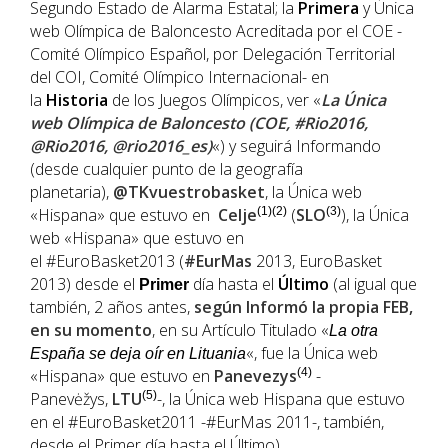
Segundo Estado de Alarma Estatal; la
Primera
y Única
web Olímpica de Baloncesto Acreditada por el COE -
Comité Olímpico Español, por Delegación Territorial
del COI, Comité Olímpico Internacional- en
la
Historia
de los Juegos Olímpicos, ver «
La Única
web Olímpica de Baloncesto (COE, #Rio2016,
@Rio2016, @rio2016_es)
«) y seguirá Informando
(desde cualquier punto de la geografía
planetaria),
@TKvuestrobasket
, la Única web
«Hispana» que estuvo en
Celje
(1)(2)
(
SLO
(3)
), la Única
web «Hispana» que estuvo en
el #EuroBasket2013 (
#EurMas
2013, EuroBasket
2013) desde el
día hasta el
Último
(al igual que
Primer
también, 2 años antes,
según Informó la propia
FEB
,
en su momento
, en su Artículo Titulado «
La otra
«, fue la Única web
España se deja oír en Lituania
«Hispana» que estuvo en
Panevezys
(4)
-
Panevėžys,
LTU
(5)
-, la Única web Hispana que estuvo
en el #EuroBasket2011 -#EurMas 2011-, también,
desde el Primer día hasta el Último).