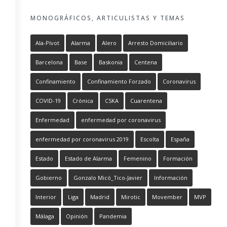
MONOGRÁFICOS, ARTICULISTAS Y TEMAS
Ala-Pívot
Alarma
Alero
Arresto Domiciliario
Barcelona
Base
Baskonia
Centena
Confinamiento
Confinamiento Forzado
Coronavirus
COVID-19
Crónica
CSKA
Cuarentena
Enfermedad
enfermedad por coronavirus
enfermedad por coronavirus 2019
Escolta
España
Estado
Estado de Alarma
Femenino
Formación
Gobierno
Gonzalo Micó_Tico-Javier
Información
Interior
Liga
Madrid
Mirotic
Movember
MVP
Málaga
Opinión
Pandemia