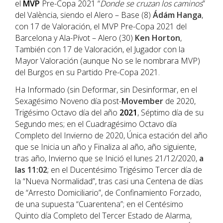
el
MVP
Pre-Copa 2021 “
Donde se cruzan los caminos
”
del València, siendo el Alero – Base (8)
Ádám Hanga
,
con 17 de Valoración, el MVP Pre-Copa 2021 del
Barcelona y Ala-Pívot – Alero (30)
Ken Horton
,
También con 17 de Valoración, el Jugador con la
Mayor Valoración (aunque No se le nombrara MVP)
del Burgos en su Partido Pre-Copa 2021.
Ha Informado (sin Deformar, sin Desinformar, en el
Sexagésimo Noveno día post-
Movember
de 2020,
Trigésimo Octavo día del año
202
1
, Séptimo día de su
Segundo mes; en el Cuadragésimo Octavo día
Completo del Invierno de 2020, Única estación del año
que se Inicia un año y Finaliza al año, año siguiente,
tras año, Invierno que se Inició el lunes 21/12/2020,
a
las 11:02
; en el Ducentésimo Trigésimo Tercer día de
la “Nueva Normalidad”, tras casi una Centena de días
de “Arresto Domiciliario”, de Confinamiento Forzado,
de una supuesta “Cuarentena”; en el Centésimo
Quinto día Completo del Tercer Estado de Alarma,