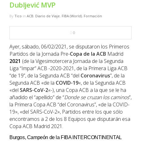
NBA
Dubljević MVP
By
Tico
in
ACB
,
Diario de Viaje
,
FIBA (World)
,
Formación
MULTIMEDIA
0
RIO 2016
Ayer, sábado, 06/02/2021, se disputaron los Primeros
Partidos de la Jornada Pre-
Copa de la
ACB
Madrid
2021
(de la Vigesimotercera Jornada de la Segunda
Liga “Impar” ACB -2020-2021, de la Primera Liga ACB
“de 19”, de la Segunda ACB “del
Coronavirus
”, de la
Segunda ACB «de la
COVID-19
«, de la Segunda ACB
«del
SARS-CoV-2
«-), una Copa ACB a la que se le ha
añadido el “apellido” de “
Donde se cruzan los caminos
”,
la Primera Copa ACB “del Coronavirus”, «de la COVID-
19», «del SARS-CoV-2», Partidos entre los que sólo
encontramos a 2 de los 8 Equipos que disputarán esa
Copa ACB Madrid 2021.
Burgos, Campeón de la FIBA INTERCONTINENTAL