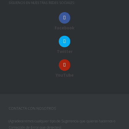
SÍGUENOS EN NUESTRAS REDES SOCIALES:
Facebook
Twitter
YouTube
CONTACTA CON NOSOTROS
(Agradeceremos cualquier tipo de Sugerencia que quieras hacernos o
Corrección de Error que detectes):