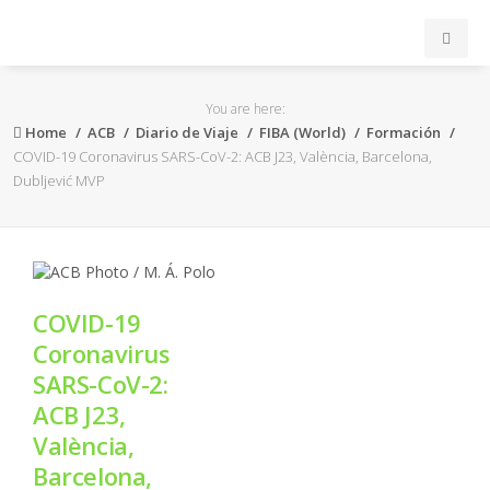
INICIO
You are here:
Home
ACB
Diario de Viaje
FIBA (World)
Formación
ACB
COVID-19 Coronavirus SARS-CoV-2: ACB J23, València, Barcelona,
Dubljević MVP
EuroLeague
FEB
COVID-19
FIBA
Coronavirus
SARS-CoV-2:
OTROS
ACB J23,
València,
FORMACIÓN
Barcelona,