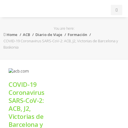
INICIO
You are here:
Home
ACB
Diario de Viaje
Formación
ACB
COVID-19 Coronavirus SARS-CoV-2: ACB, J2, Victorias de Barcelona y
Baskonia
EuroLeague
FEB
COVID-19
FIBA
Coronavirus
SARS-CoV-2:
OTROS
ACB, J2,
Victorias de
FORMACIÓN
Barcelona y