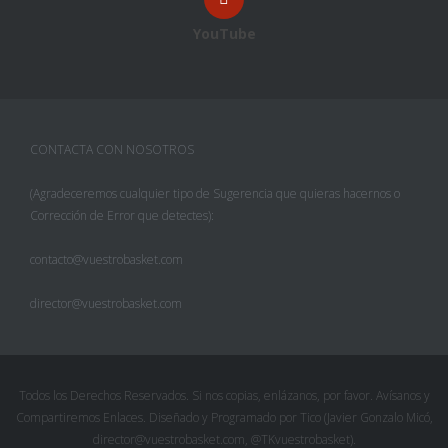
YouTube
CONTACTA CON NOSOTROS
(Agradeceremos cualquier tipo de Sugerencia que quieras hacernos o
Corrección de Error que detectes):
contacto@vuestrobasket.com
director@vuestrobasket.com
Facebook
Twitter
Todos los Derechos Reservados. Si nos copias, enlázanos, por favor. Avísanos y
Compartiremos Enlaces. Diseñado y Programado por Tico (Javier Gonzalo Micó,
Pinterest
director@vuestrobasket.com, @TKvuestrobasket).