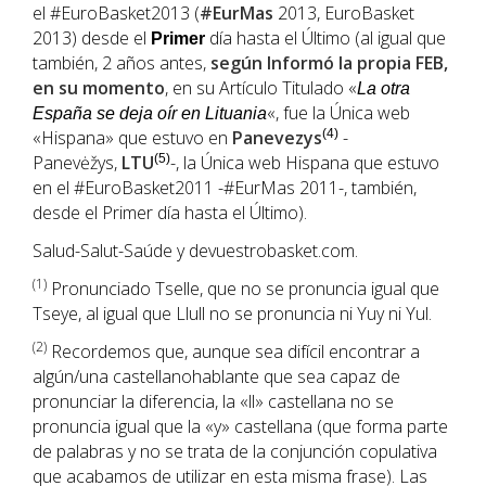
el #EuroBasket2013 (
#EurMas
2013, EuroBasket
2013) desde el
día hasta el Último (al igual que
Primer
también, 2 años antes,
según Informó la propia FEB,
en su momento
, en su Artículo Titulado «
La otra
«, fue la Única web
España se deja oír en Lituania
«Hispana» que estuvo en
Panevezys
(4)
-
Panevėžys,
LTU
(5)
-, la Única web Hispana que estuvo
en el #EuroBasket2011 -#EurMas 2011-, también,
desde el Primer día hasta el Último).
Salud-Salut-Saúde y devuestrobasket.com.
(1
)
Pronunciado Tselle, que no se pronuncia igual que
Tseye, al igual que Llull no se pronuncia ni Yuy ni Yul.
(2)
Recordemos que, aunque sea difícil encontrar a
algún/una castellanohablante que sea capaz de
pronunciar la diferencia, la «ll» castellana no se
pronuncia igual que la «y» castellana (que forma parte
de palabras y no se trata de la conjunción copulativa
que acabamos de utilizar en esta misma frase). Las