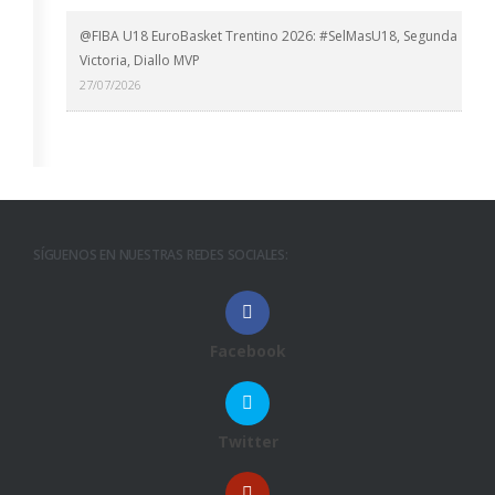
@FIBA U18 EuroBasket Trentino 2026: #SelMasU18, Segunda
Victoria, Diallo MVP
27/07/2026
SÍGUENOS EN NUESTRAS REDES SOCIALES:
Facebook
Twitter