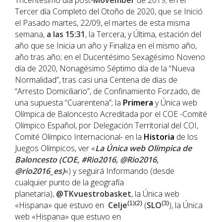
Tricentésimo día post-
Movember
de 2019; en el
Tercer día Completo del Otoño de 2020, que se Inició
el Pasado martes, 22/09, el martes de esta misma
semana,
a las 15:31
, la Tercera, y Última, estación del
año que se Inicia un año y Finaliza en el mismo año,
año tras año; en el Ducentésimo Sexagésimo Noveno
día de 2020, Nonagésimo Séptimo día de la “Nueva
Normalidad”, tras casi una Centena de días de
“Arresto Domiciliario”, de Confinamiento Forzado, de
una supuesta “Cuarentena”; la
Primera
y Única web
Olímpica de Baloncesto Acreditada por el COE -Comité
Olímpico Español, por Delegación Territorial del COI,
Comité Olímpico Internacional- en la
Historia
de los
Juegos Olímpicos, ver «
La Única web Olímpica de
Baloncesto (COE, #Rio2016, @Rio2016,
@rio2016_es)
«) y seguirá Informando (desde
cualquier punto de la geografía
planetaria),
@TKvuestrobasket
, la Única web
«Hispana» que estuvo en
Celje
(1)(2)
(
SLO
(3)
), la Única
web «Hispana» que estuvo en