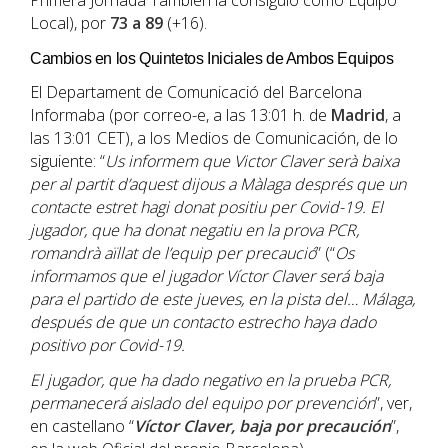
Primera Jornada También la consiguió como Equipo
Local), por
73 a 89
(+16).
Cambios en los Quintetos Iniciales de Ambos Equipos
El Departament de Comunicació del Barcelona
Informaba (por correo-e, a las 13:01 h. de
Madrid
, a
las 13:01 CET), a los Medios de Comunicación, de lo
siguiente: “
Us informem que Victor Claver serà baixa
per al partit d’aquest dijous a Màlaga després que un
contacte estret hagi donat positiu per Covid-19. El
jugador, que ha donat negatiu en la prova PCR,
romandrà aïllat de l’equip per precaució
” (“
Os
informamos que el jugador Víctor Claver será baja
para el partido de este jueves, en la pista del… Málaga,
después de que un contacto estrecho haya dado
positivo por Covid-19.
El jugador, que ha dado negativo en la prueba PCR,
permanecerá aislado del equipo por prevención
”, ver,
en castellano “
Víctor Claver, baja por precaución
”,