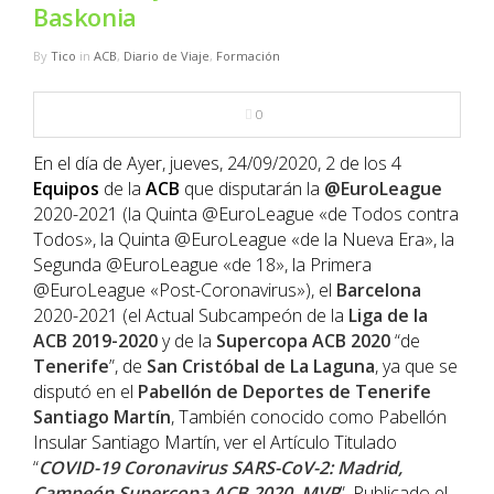
NBA
Baskonia
By
Tico
in
ACB
,
Diario de Viaje
,
Formación
MULTIMEDIA
0
RIO 2016
En el día de Ayer, jueves, 24/09/2020, 2 de los 4
Equipos
de la
ACB
que disputarán la
@EuroLeague
2020-2021 (la Quinta @EuroLeague «de Todos contra
Todos», la Quinta @EuroLeague «de la Nueva Era», la
Segunda @EuroLeague «de 18», la Primera
@EuroLeague «Post-Coronavirus»), el
Barcelona
2020-2021 (el Actual Subcampeón de la
Liga de la
ACB 2019-2020
y de la
Supercopa ACB 2020
“de
Tenerife
”, de
San Cristóbal de La Laguna
, ya que se
disputó en el
Pabellón de Deportes de Tenerife
Santiago Martín
, También conocido como Pabellón
Insular Santiago Martín, ver el Artículo Titulado
“
COVID-19 Coronavirus SARS-CoV-2: Madrid,
Campeón Supercopa ACB 2020, MVP
”, Publicado el