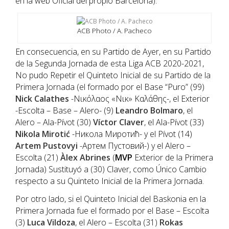
en la web Oficial del propio Barcelona).
ACB Photo / A. Pacheco
En consecuencia, en su Partido de Ayer, en su Partido
de la Segunda Jornada de esta Liga ACB 2020-2021,
No pudo Repetir el Quinteto Inicial de su Partido de la
Primera Jornada (el formado por el Base “Puro” (99)
Nick Calathes
-Νικόλαος «Νικ» Καλάθης-, el Exterior
-Escolta – Base – Alero- (9)
Leandro Bolmaro
, el
Alero – Ala-Pívot (30)
Víctor Claver
, el Ala-Pívot (33)
Nikola
Mirotić
-Никола Миротић- y el Pívot (14)
Artem Pustovyi
-Артем Пустовий-) y el Alero –
Escolta (21)
Àlex Abrines
(
MVP
Exterior de la Primera
Jornada) Sustituyó a (30) Claver, como Único Cambio
respecto a su Quinteto Inicial de la Primera Jornada.
Por otro lado, si el Quinteto Inicial del Baskonia en la
Primera Jornada fue el formado por el Base – Escolta
(3)
Luca Vildoza
, el Alero – Escolta (31)
Rokas