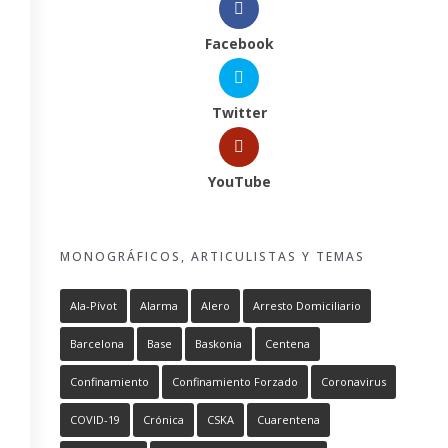
Facebook
Twitter
YouTube
MONOGRÁFICOS, ARTICULISTAS Y TEMAS
Ala-Pívot
Alarma
Alero
Arresto Domiciliario
Barcelona
Base
Baskonia
Centena
Confinamiento
Confinamiento Forzado
Coronavirus
COVID-19
Crónica
CSKA
Cuarentena