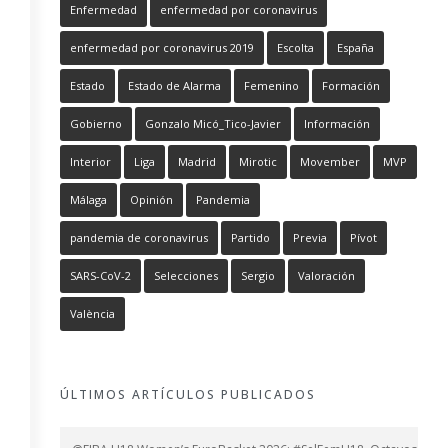
Enfermedad
enfermedad por coronavirus
enfermedad por coronavirus 2019
Escolta
España
Estado
Estado de Alarma
Femenino
Formación
Gobierno
Gonzalo Micó_Tico-Javier
Información
Interior
Liga
Madrid
Mirotic
Movember
MVP
Málaga
Opinión
Pandemia
pandemia de coronavirus
Partido
Previa
Pívot
SARS-CoV-2
Selecciones
Sergio
Valoración
València
ÚLTIMOS ARTÍCULOS PUBLICADOS