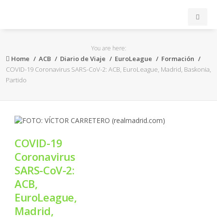
INICIO
You are here:
Home
ACB
Diario de Viaje
EuroLeague
Formación
ACB
COVID-19 Coronavirus SARS-CoV-2: ACB, EuroLeague, Madrid, Baskonia,
Partido
EuroLeague
FEB
COVID-19
FIBA
Coronavirus
SARS-CoV-2:
OTROS
ACB,
EuroLeague,
FORMACIÓN
Madrid,