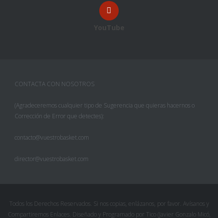
YouTube
CONTACTA CON NOSOTROS
(Agradeceremos cualquier tipo de Sugerencia que quieras hacernos o
Corrección de Error que detectes):
contacto@vuestrobasket.com
director@vuestrobasket.com
Facebook
Twitter
Todos los Derechos Reservados. Si nos copias, enlázanos, por favor. Avísanos y
Compartiremos Enlaces. Diseñado y Programado por Tico (Javier Gonzalo Micó,
Pinterest