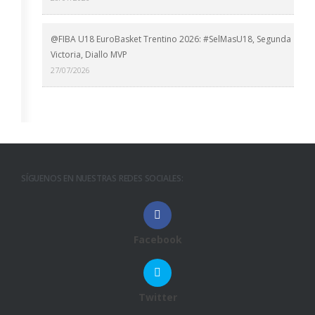
@FIBA U18 EuroBasket Trentino 2026: #SelMasU18, Segunda
Victoria, Diallo MVP
27/07/2026
SÍGUENOS EN NUESTRAS REDES SOCIALES:
Facebook
Twitter