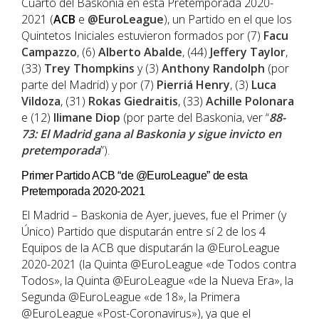
Cuarto del Baskonia en esta Pretemporada 2020-
2021 (
ACB
e
@EuroLeague
), un Partido en el que los
Quintetos Iniciales estuvieron formados por (7)
Facu
Campazzo
, (6)
Alberto Abalde
, (44)
Jeffery Taylor
,
(33)
Trey Thompkins
y (3)
Anthony Randolph
(por
parte del Madrid) y por (7)
Pierriá Henry
, (3)
Luca
Vildoza
, (31)
Rokas Giedraitis
, (33)
Achille Polonara
e (12)
Ilimane Diop
(por parte del Baskonia, ver “
88-
73: El Madrid gana al Baskonia y sigue invicto en
pretemporada
”).
Primer Partido ACB “de @EuroLeague” de esta
Pretemporada 2020-2021
El Madrid – Baskonia de Ayer, jueves, fue el Primer (y
Único) Partido que disputarán entre sí 2 de los 4
Equipos de la ACB que disputarán la @EuroLeague
2020-2021 (la Quinta @EuroLeague «de Todos contra
Todos», la Quinta @EuroLeague «de la Nueva Era», la
Segunda @EuroLeague «de 18», la Primera
@EuroLeague «Post-Coronavirus»), ya que el