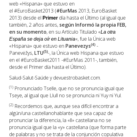
web «Hispana» que estuvo en
el #EuroBasket2013 (
#EurMas
2013, EuroBasket
2013) desde el
día hasta el Último (al igual que
Primer
también, 2 años antes,
según Informó la propia FEB,
en su momento
, en su Artículo Titulado «
La otra
«, fue la Única web
España se deja oír en Lituania
«Hispana» que estuvo en
Panevezys
(4)
-
Panevėžys,
LTU
(5)
-, la Única web Hispana que estuvo
en el #EuroBasket2011 -#EurMas 2011-, también,
desde el Primer día hasta el Último).
Salud-Salut-Saúde y devuestrobasket.com.
(1
)
Pronunciado Tselle, que no se pronuncia igual que
Tseye, al igual que Llull no se pronuncia ni Yuy ni Yul.
(2)
Recordemos que, aunque sea difícil encontrar a
algún/una castellanohablante que sea capaz de
pronunciar la diferencia, la «ll» castellana no se
pronuncia igual que la «y» castellana (que forma parte
de palabras y no se trata de la conjunción copulativa