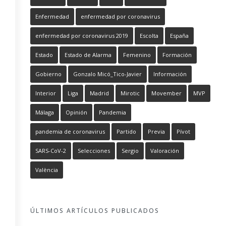
Enfermedad
enfermedad por coronavirus
enfermedad por coronavirus 2019
Escolta
España
Estado
Estado de Alarma
Femenino
Formación
Gobierno
Gonzalo Micó_Tico-Javier
Información
Interior
Liga
Madrid
Mirotic
Movember
MVP
Málaga
Opinión
Pandemia
pandemia de coronavirus
Partido
Previa
Pívot
SARS-CoV-2
Selecciones
Sergio
Valoración
València
ÚLTIMOS ARTÍCULOS PUBLICADOS