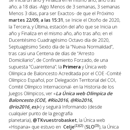
se Inicia un año y Finaliza en el mismo año, año tras
año; a 18 días -Algo Menos de 3 semanas, 3 semanas
Menos 3 días, para ser Exactos- de que el Próximo
martes 22/09, a las 15:31
, se Inicie el Otoño de 2020,
la Tercera, y Última, estación del año que se Inicia un
año y Finaliza en el mismo año, año tras año; en el
Ducentésimo Cuadragésimo Octavo día de 2020,
Septuagésimo Sexto día de la “Nueva Normalidad”,
tras casi una Centena de días de “Arresto
Domiciliario”, de Confinamiento Forzado, de una
supuesta “Cuarentena”; la
Primera
y Única web
Olímpica de Baloncesto Acreditada por el COE -Comité
Olímpico Español, por Delegación Territorial del COI,
Comité Olímpico Internacional- en la Historia de los
Juegos Olímpicos, ver «
La Única web Olímpica de
Baloncesto (COE, #Rio2016, @Rio2016,
@rio2016_es)
«) y seguirá Informando (desde
cualquier punto de la geografía
planetaria),
@TKvuestrobasket
, la Única web
«Hispana» que estuvo en
Celje
(1)(2)
(
SLO
(3)
), la Única