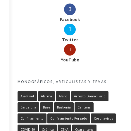
Facebook
Twitter
YouTube
MONOGRÁFICOS, ARTICULISTAS Y TEMAS
Ala-Pívot
Alarma
Alero
Arresto Domiciliario
Barcelona
Base
Baskonia
Centena
Confinamiento
Confinamiento Forzado
Coronavirus
COVID-19
Crónica
CSKA
Cuarentena