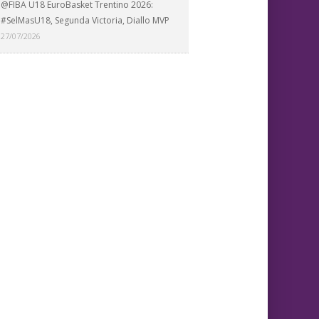
@FIBA U18 EuroBasket Trentino 2026:
#SelMasU18, Segunda Victoria, Diallo MVP
27/07/2026