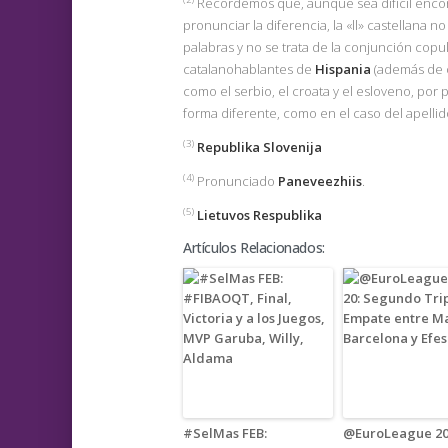
Recordemos que, aunque sea difícil encon
pronunciar la diferencia, la «ll» castellana n
palabras y no se trata de la conjunción copu
catalanohablantes de
Hispania
(además de 
como el serbio, el croata y el esloveno, por
forma diferente, como en el caso del apellido
(3)
Republika Slovenija
(4)
Pronunciado
Paneveezhiis
.
(5)
Lietuvos Respublika
Artículos Relacionados:
#SelMas FEB:
@EuroLeague 20