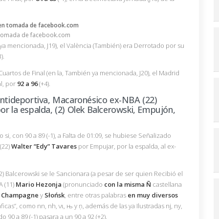
tomada de facebook.com
, ya mencionada, J19), el València (También) era Derrotado por su
).
Cuartos de Final (en la, También ya mencionada, J20), el Madrid
l, por
92 a 96
(+4).
Antideportiva, Macaronésico ex-NBA (22)
or la espalda, (2) Olek Balcerowski, Empujón,
si, con 90 a 89 (-1), a Falta de 01:09, se hubiese Señalizado
(22)
Walter “Edy” Tavares
por Empujar, por la espalda, al ex-
) Balcerowski se le Sancionara (a pesar de ser quien Recibió el
A (11)
Mario Hezonja
(pronunciado
con la misma Ñ
castellana
,
Champagne
y
Słońsk
, entre otras palabras
en muy diversos
icas”, como nn, nh, νι, њ y ņ, además de las ya Ilustradas nj, ny,
 90 a 89 (-1) pasara a un 90 a 92 (+2).