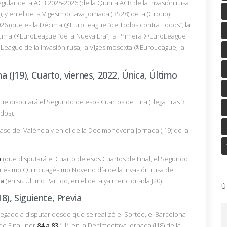
Regular de la ACB 2025-2026 (de la Quinta ACB de la Invasión rusa
 y en el de la Vigesimoctava Jornada (RS28) de la (Group)
26 (que es la Décima @EuroLeague “de Todos contra Todos”, la
écima @EuroLeague “de la Nueva Era”, la Primera @EuroLeague
oLeague de la Invasión rusa, la Vigesimosexta @EuroLeague, la
(J19), Cuarto, viernes, 2022, Única, Último
ue disputará el Segundo de esos Cuartos de Final) llega Tras 3
dos).
aso del València y en el de la Decimonovena Jornada (J19) de la
a
(que disputará el Cuarto de esos Cuartos de Final, el Segundo
entésimo Quincuagésimo Noveno día de la Invasión rusa de
ia
(en su Último Partido, en el de la ya mencionada J20).
Ú
8), Siguiente, Previa
legado a disputar desde que se realizó el Sorteo, el Barcelona
de Final, por
84 a 83
(-1), en la Decimoctava Jornada (J18) de la