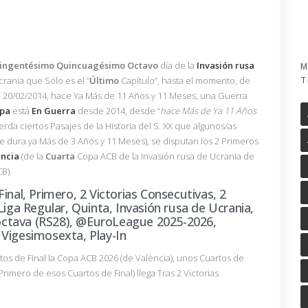
ingentésimo
Quincuagésimo
Octavo
día de la
Invasión
rusa
M
T
crania que Sólo es el “
Último
Capítulo”, hasta el momento, de
l 20/02/2014, hace Ya Más de 11 Años y 11 Meses, una Guerra
pa
está
En Guerra
desde 2014, desde “
hace Más de Ya 11 Años
rda ciertos Pasajes de la Historia del S. XX que algunos/as
 dura ya Más de 3 Años y 11 Meses), se disputan los 2 Primeros
ència
(de la
Cuarta
Copa ACB de la Invasión rusa de Ucrania de
B).
inal, Primero, 2 Victorias Consecutivas, 2
Liga Regular, Quinta, Invasión rusa de Ucrania,
ctava (RS28), @EuroLeague 2025-2026,
 Vigesimosexta, Play-In
rtos de Final la Copa ACB 2026 (de València), unos Cuartos de
Primero de esos Cuartos de Final) llega Tras 2 Victorias