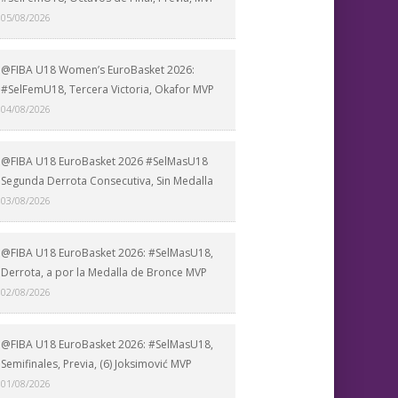
05/08/2026
@FIBA U18 Women’s EuroBasket 2026:
#SelFemU18, Tercera Victoria, Okafor MVP
04/08/2026
@FIBA U18 EuroBasket 2026 #SelMasU18
Segunda Derrota Consecutiva, Sin Medalla
03/08/2026
@FIBA U18 EuroBasket 2026: #SelMasU18,
Derrota, a por la Medalla de Bronce MVP
02/08/2026
@FIBA U18 EuroBasket 2026: #SelMasU18,
Semifinales, Previa, (6) Joksimović MVP
01/08/2026