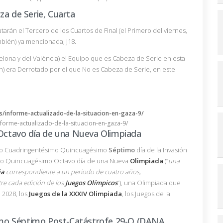
za de Serie, Cuarta
arán el Tercero de los Cuartos de Final (el Primero del viernes,
mbién) ya mencionada, J18.
lona y del València) el Equipo que es Cabeza de Serie en esta
n) era Derrotado por el que No es Cabeza de Serie, en este
nforme-actualizado-de-la-situacion-en-gaza-9/
ctavo día de una Nueva Olimpiada
mo Cuadringentésimo Quincuagésimo
Séptimo
día de la Invasión
imo Quincuagésimo Octavo día de una Nueva
Olimpiada
(“
una
ia
correspondiente a un periodo de cuatro años,
re cada edición de los
Juegos Olímpicos
”), una Olimpiada que
 2028, los
Juegos de la XXXIV Olimpiada
, los Juegos de la
mo Séptimo Post-Catástrofe 29-O (DANA