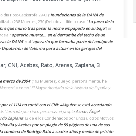
día Post-Catástrofe 29-O (“
Inundaciones de la DANA de
abilizaba 238 Muertes, 230 (Debido al Último caso: “
La jueza de la
mbre que murió tras pasar la noche empapado en su bajo
”) en
os al “
operario muerto… en el derrumbe del techo de un
tras la DANA
” y al “
operario que formaba parte del equipo de
 Diputación de Valencia para actuar en los garajes del
r, CNI, Acebes, Rato, Arenas, Zaplana, 3
de marzo de 2004
” (193 Muertes), que yo, personalmente, he
Masacre
” y como “
El Mayor Atentado de la Historia de España y
r por el 11M no contó con el CNI: «Alguien se está acordando
is “
formado por cinco personas: el propio
Aznar, Ángel
ardo Zaplana
” (3 de ellos Condenados por unos u otros Motivos:
chavila y Acebes por un plagio de 55 páginas de una de sus
la condena de Rodrigo Rato a cuatro años y medio de prisión