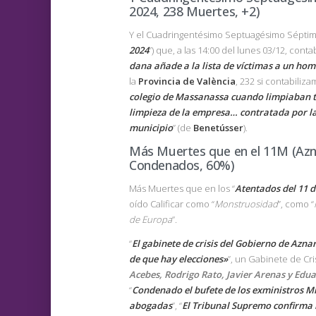
2024, 238 Muertes, +2)
Y el Cuadringentésimo Septuagésimo Séptimo 
2024
”) que, a las 14:00 del lunes 03/12, cont
dana añade a la lista de víctimas a un ho
la
Provincia de València
, 232 si contabilizam
colegio de Massanassa cuando limpiaban 
limpieza de la empresa… contratada por la
municipio
” (de
Benetússer
).
Más Muertes que en el 11M (Azna
Condenados, 60%)
Más Muertes que en los “
Atentados del 11 
oído Calificar como “
Monstruosidad
”, como “
de Europa
”.
“
El gabinete de crisis del Gobierno de Azna
de que hay elecciones»
”, un Gabinete de Cris
Acebes, Rodrigo Rato, Javier Arenas y Edu
“
Condenado el bufete de los exministros Mi
abogadas
”, “
El Tribunal Supremo confirma 