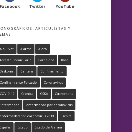
Facebook
Twitter
YouTube
ONOGRÁFICOS, ARTICULISTAS Y
EMAS
Ala-Pívot
Alarma
Alero
Arresto Domiciliario
Barcelona
Base
Baskonia
Centena
Confinamiento
Confinamiento Forzado
Coronavirus
COVID-19
Crónica
CSKA
Cuarentena
Enfermedad
enfermedad por coronavirus
enfermedad por coronavirus 2019
Escolta
España
Estado
Estado de Alarma