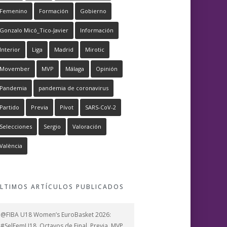
Femenino
Formación
Gobierno
Gonzalo Micó_Tico-Javier
Información
Interior
Liga
Madrid
Mirotic
Movember
MVP
Málaga
Opinión
Pandemia
pandemia de coronavirus
Partido
Previa
Pívot
SARS-CoV-2
Selecciones
Sergio
Valoración
València
LTIMOS ARTÍCULOS PUBLICADOS
@FIBA U18 Women’s EuroBasket 2026:
#SelFemU18, Octavos de Final, Previa, MVP