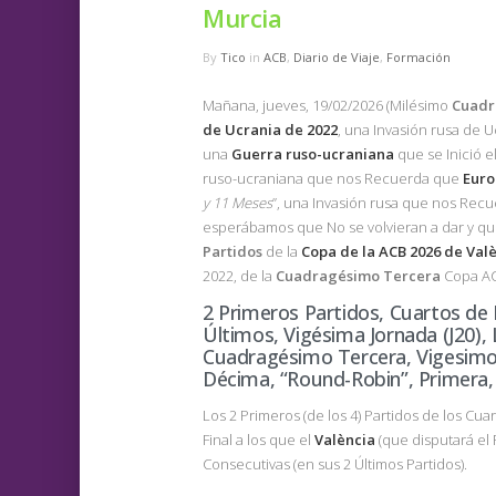
Murcia
By
Tico
in
ACB
,
Diario de Viaje
,
Formación
Mañana, jueves, 19/02/2026 (Milésimo
Cuadr
de
Ucrania
de
2022
, una Invasión rusa de U
una
Guerra ruso-ucraniana
que se Inició e
ruso-ucraniana que nos Recuerda que
Euro
y 11 Meses
”, una Invasión rusa que nos Recue
esperábamos que No se volvieran a dar y que
Partidos
de la
Copa
de la
ACB
2026
de
Val
2022, de la
Cuadragésimo
Tercera
Copa AC
2 Primeros Partidos, Cuartos de F
Últimos, Vigésima Jornada (J20), 
Cuadragésimo Tercera, Vigesimo
Décima, “Round-Robin”, Primera,
Los 2 Primeros (de los 4) Partidos de los Cua
Final a los que el
València
(que disputará el 
Consecutivas (en sus 2 Últimos Partidos).