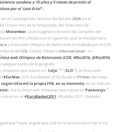
Valencia condena a 10 años y 5 meses de prisión al
ana por el ‘caso Erial’
”).
r, en el Cuadragésimo Noveno día del año
2026
; en el
del Octavo mes de la Temporada, del Sexto mes de
ost-
Movember
; Quincuagésimo Noveno día Completo del
cia en un Año y Finaliza en el Siguiente, que se Iniciaba hace
mera
y Única web Olímpica de Baloncesto Acreditada por el COE
ritorial del
COI
, Comité Olímpico
Internacional
– en
Única web Olímpica de Baloncesto (COE, #Rio2016, @Rio2016,
 cualquier punto de la geografía
(1)(2)
(3)
eb «Hispana» que estuvo en
Celje
(
SLO
), la Única web
 (
#EurMas
2013, EuroBasket 2013) desde el
Primer
día hasta
,
según Informó la propia
FEB
, en su momento
, en su Artículo
(4)
uania
«, fue la Única web «Hispana» que estuvo en
Panevezys
-
e estuvo en el
#
EuroBasket2011
-#EurMas 2011-, también,
al que Tseye, al igual que Llull no se pronuncia ni Yuy ni Yul.