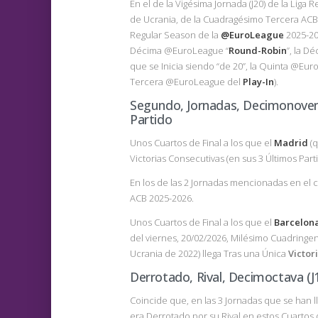
En el de la Vigésima Jornada (J20) de la Liga 
de Ucrania, de la Cuadragésimo Tercera ACB),
Regular Season de la
@EuroLeague
2025-20
Décima @EuroLeague “
Round-Robin
”, la D
que se Inicia siendo “de 20”, la Quinta @Eur
Tercera @EuroLeague del
Play-In
).
Segundo, Jornadas, Decimonovena 
Partido
Unos Cuartos de Final a los que el
Madrid
(q
Victorias Consecutivas (en sus 3 Últimos Parti
En los de las 2 Jornadas mencionadas en el c
ACB 2025-2026.
Unos Cuartos de Final a los que el
Barcelon
del viernes, 20/02/2026, Milésimo Cuadring
Ucrania de 2022) llega Tras una Única
Victor
Derrotado, Rival, Decimoctava (J1
Coincide que, en las 3 Jornadas que se han l
era Derrotado por su Rival en estos Cuartos 