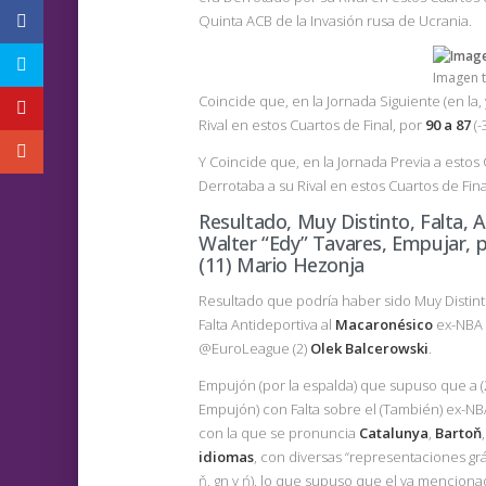
Quinta ACB de la Invasión rusa de Ucrania.
Imagen 
Coincide que, en la Jornada Siguiente (en la
Rival en estos Cuartos de Final, por
90 a 87
(-3
Y Coincide que, en la Jornada Previa a estos 
Derrotaba a su Rival en estos Cuartos de Fina
Resultado, Muy Distinto, Falta, 
Walter “Edy” Tavares, Empujar, p
(11) Mario Hezonja
Resultado que podría haber sido Muy Distinto 
Falta Antideportiva al
Macaronésico
ex-NBA 
@EuroLeague (2)
Olek Balcerowski
.
Empujón (por la espalda) que supuso que a (2
Empujón) con Falta sobre el (También) ex-NB
con la que se pronuncia
Catalunya
,
Bartoň
idiomas
, con diversas “representaciones gráf
ň, gn y ń), lo que supuso que el ya mencionado