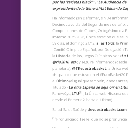
por las “tarjetas black”
” y “
La Audiencia de 
expresidente de la Generalitat Eduardo Zapl
Ha Informado (sin Deformar, sin Desinforma
Decimoctavo día del Segundo mes del año, 
Competiciones de Clubes, Octogésimo día P
Invierno 2025-2026, Única estación que se Ini
59 días, el domingo 21/12,
a las 16:03
; la
Pri
-Comité Olímpico Español, por Delegación Ter
la
Historia
de los Juegos Olímpicos, ver «
La 
@rio2016_es)
«) y seguirá Informando (desde
planetaria),
@TKvuestrobasket
, la Única w
«Hispana» que estuvo en el #EuroBasket2013
el
Último
(al igual que también, 2 años antes
Titulado «
La otra España se deja oír en Lit
(5)
Panevėžys,
LTU
-, la Única web Hispana qu
desde el Primer día hasta el Último).
Salud-Salut-Saúde y
devuestrobasket.com
.
(1
)
Pronunciado Tselle, que no se pronuncia igu
(2)