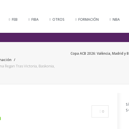
FEB
FIBA
OTROS
FORMACIÓN
NBA
Copa ACB 2026: València, Madrid y B
mación
a llegan Tras Victoria, Baskonia,
S
S
0
n