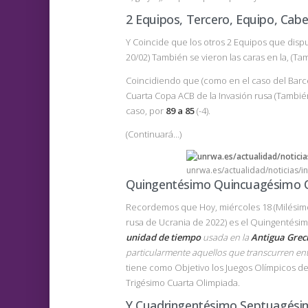
2 Equipos, Tercero, Equipo, Cabe
Y Coincide que los otros 2 Equipos que disput
20/02) También se vieron las caras en la, (Ta
Coincidiendo que (como en el caso del Barce
Cuarta Copa ACB de la Invasión rusa (Tambié
caso, por
89 a 85
(-4).
(Continuará…)
unrwa.es/actualidad/noticias/i
Quingentésimo Quincuagésimo O
Recordemos que Hoy, miércoles 18 (Milési
rusa de Ucrania de 2022) es el Quingentés
unidad de tiempo
usada en la
Antigua Grec
particularmente aquellos que transcurren ent
tiene como Objetivo los Juegos Olímpicos de
Trigésimo Cuarta Olimpiada.
Y Cuadringentésimo Septuagési