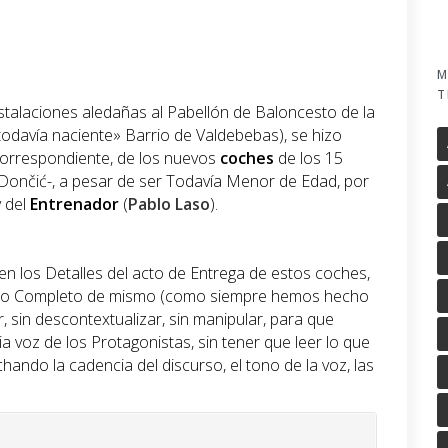
M
T
nstalaciones aledañas al Pabellón de Baloncesto de la
todavía naciente» Barrio de Valdebebas), se hizo
correspondiente, de los nuevos
coches
de los 15
Dončić-, a pesar de ser Todavía Menor de Edad, por
y del
Entrenador
(
Pablo Laso
).
 en los Detalles del acto de Entrega de estos coches,
udio Completo de mismo (como siempre hemos hecho
ar, sin descontextualizar, sin manipular, para que
ia voz de los Protagonistas, sin tener que leer lo que
hando la cadencia del discurso, el tono de la voz, las