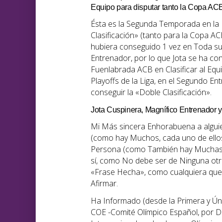
Equipo para disputar tanto la Copa ACB
Ésta es la Segunda Temporada en la 
Clasificación» (tanto para la Copa A
hubiera conseguido 1 vez en Toda su
Entrenador, por lo que Jota se ha con
Fuenlabrada ACB en Clasificar al Equ
Playoffs de la Liga, en el Segundo En
conseguir la «Doble Clasificación».
Jota Cuspinera, Magnífico Entrenador 
Mi Más sincera Enhorabuena a algui
(como hay Muchos, cada uno de ellos
Persona (como También hay Muchas, T
sí, como No debe ser de Ninguna otra
«Frase Hecha», como cualquiera que
Afirmar.
Ha Informado (desde la Primera y Ún
COE -Comité Olímpico Español, por De