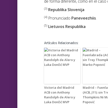
de forma diferente, como en el caso de
(3)
Republika Slovenija
(4)
Pronunciado
Paneveezhiis
.
(5)
Lietuvos Respublika
Artículos Relacionados:
Victoria del Madrid
Madrid – Fuenl
ACB con Anthony
(ACB, J11): sin Tr
Randolph de Alero y
Thompkins Ni M
Luka Dončić MVP
Popović