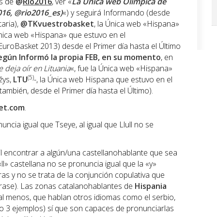
os de
@
Rio2016
, ver «
La Única web Olímpica de
016, @rio2016_es)
«) y seguirá Informando (desde
taria),
@TKvuestrobasket
, la Única web «Hispana»
 Única web «Hispana» que estuvo en el
EuroBasket 2013) desde el Primer día hasta el Último
egún Informó la propia FEB, en su momento
, en
e deja oír en Lituania
«, fue la Única web «Hispana»
(5)
žys,
LTU
-, la Única web Hispana que estuvo en el
ambién, desde el Primer día hasta el Último).
et.com
.
ncia igual que Tseye, al igual que Llull no se
l encontrar a algún/una castellanohablante que sea
«ll» castellana no se pronuncia igual que la «y»
as y no se trata de la conjunción copulativa que
frase). Las zonas catalanohablantes de
Hispania
al menos, que hablan otros idiomas como el serbio,
ólo 3 ejemplos) sí que son capaces de pronunciarlas