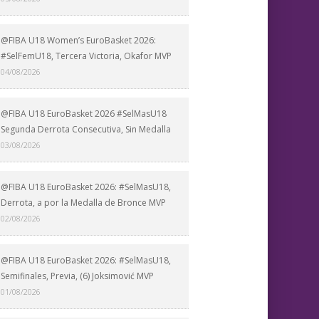
@FIBA U18 Women’s EuroBasket 2026:
#SelFemU18, Tercera Victoria, Okafor MVP
04/08/2026
@FIBA U18 EuroBasket 2026 #SelMasU18
Segunda Derrota Consecutiva, Sin Medalla
03/08/2026
@FIBA U18 EuroBasket 2026: #SelMasU18,
Derrota, a por la Medalla de Bronce MVP
02/08/2026
@FIBA U18 EuroBasket 2026: #SelMasU18,
Semifinales, Previa, (6) Joksimović MVP
01/08/2026