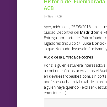
Historia del Fuenlabrada
ACB
By
Tico
in
ACB
Ayer, miércoles, 25/05/2016, en las i
Ciudad Deportiva del
Madrid
(en el «
Entrega, por parte del Patrocinador 
Jugadores (incluido (7)
Luka Doncic
-
lo que No pudo llevárselo él mismo) 
Audio de la Entrega de coches
Por si alguien estuviera interesado/a
a continuación, os acercamos el A
en
devuestrobasket.com
, sin cort
podáis escucharlo tal cual, de la prop
alguien haya querido «extraer», escuc
emociones…):