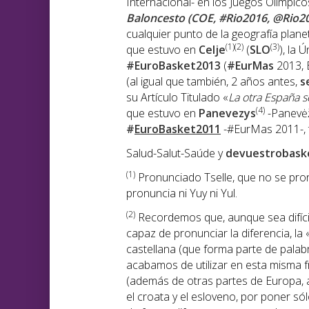
Internacional- en los Juegos Olímpic
Baloncesto (COE, #Rio2016, @Rio2
cualquier punto de la geografía plane
(1)(2)
(3)
que estuvo en
Celje
(
SLO
), la
#EuroBasket2013
(
#EurMas
2013, 
(al igual que también, 2 años antes,
s
su Artículo Titulado «
La otra España s
(4)
que estuvo en
Panevezys
-Panevė
#
EuroBasket2011
-#EurMas 2011-, t
Salud-Salut-Saúde y
devuestrobask
(1)
Pronunciado Tselle, que no se pronu
pronuncia ni Yuy ni Yul.
(2)
Recordemos que, aunque sea difíci
capaz de pronunciar la diferencia, la 
castellana (que forma parte de palabr
acabamos de utilizar en esta misma 
(además de otras partes de Europa, 
el croata y el esloveno, por poner s