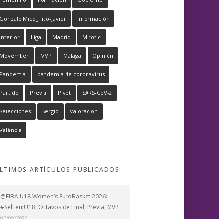
Gonzalo Micó_Tico-Javier
Información
Interior
Liga
Madrid
Mirotic
Movember
MVP
Málaga
Opinión
Pandemia
pandemia de coronavirus
Partido
Previa
Pívot
SARS-CoV-2
Selecciones
Sergio
Valoración
València
LTIMOS ARTÍCULOS PUBLICADOS
@FIBA U18 Women’s EuroBasket 2026:
#SelFemU18, Octavos de Final, Previa, MVP
05/08/2026