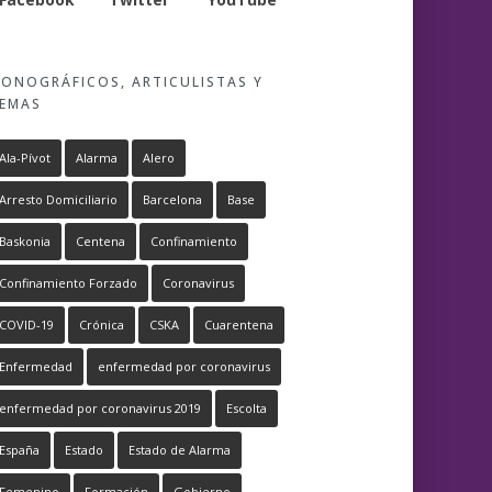
ONOGRÁFICOS, ARTICULISTAS Y
EMAS
Ala-Pívot
Alarma
Alero
Arresto Domiciliario
Barcelona
Base
Baskonia
Centena
Confinamiento
Confinamiento Forzado
Coronavirus
COVID-19
Crónica
CSKA
Cuarentena
Enfermedad
enfermedad por coronavirus
enfermedad por coronavirus 2019
Escolta
España
Estado
Estado de Alarma
Femenino
Formación
Gobierno