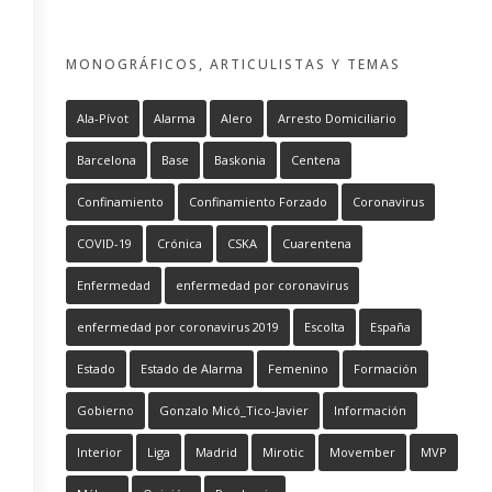
MONOGRÁFICOS, ARTICULISTAS Y TEMAS
Ala-Pívot
Alarma
Alero
Arresto Domiciliario
Barcelona
Base
Baskonia
Centena
Confinamiento
Confinamiento Forzado
Coronavirus
COVID-19
Crónica
CSKA
Cuarentena
Enfermedad
enfermedad por coronavirus
enfermedad por coronavirus 2019
Escolta
España
Estado
Estado de Alarma
Femenino
Formación
Gobierno
Gonzalo Micó_Tico-Javier
Información
Interior
Liga
Madrid
Mirotic
Movember
MVP