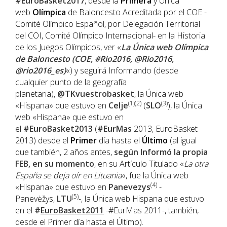
#EuroBasket2017
, desde la
Primera
y Única
web
Olímpica
de Baloncesto Acreditada por el COE -
Comité Olímpico Español, por Delegación Territorial
del COI, Comité Olímpico Internacional- en la Historia
de los Juegos Olímpicos, ver «
La Única web Olímpica
de Baloncesto (COE, #Rio2016, @Rio2016,
@rio2016_es)
«) y seguirá Informando (desde
cualquier punto de la geografía
planetaria),
@TKvuestrobasket
, la Única web
(1)(2)
(3)
«Hispana» que estuvo en
Celje
(
SLO
), la Única
web «Hispana» que estuvo en
el
#EuroBasket2013
(
#EurMas
2013, EuroBasket
2013) desde el
Primer
día hasta el
Último
(al igual
que también, 2 años antes,
según Informó la propia
FEB, en su momento
, en su Artículo Titulado «
La otra
España se deja oír en Lituania
«, fue la Única web
(4)
«Hispana» que estuvo en
Panevezys
-
(5)
Panevėžys,
LTU
-, la Única web Hispana que estuvo
en el
#
EuroBasket2011
-#EurMas 2011-, también,
desde el Primer día hasta el Último).