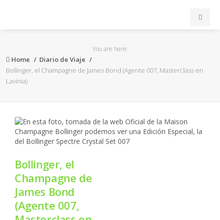
INICIO
You are here:
Home
Diario de Viaje
ACB
Bollinger, el Champagne de James Bond (Agente 007, Masterclass en
Lavinia)
EuroLeague
FEB
FIBA
Bollinger, el
OTROS
Champagne de
James Bond
FORMACIÓN
(Agente 007,
Masterclass en