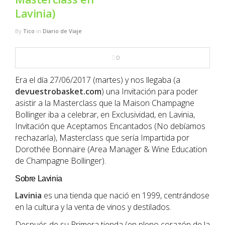
NBA
Lavinia)
MULTIMEDIA
By
Tico
in
Diario de Viaje
RIO 2016
0
Era el día 27/06/2017 (martes) y nos llegaba (a
devuestrobasket.com
) una Invitación para poder
asistir a la Masterclass que la Maison Champagne
Bollinger iba a celebrar, en Exclusividad, en Lavinia,
Invitación que Aceptamos Encantados (No debíamos
rechazarla), Masterclass que sería Impartida por
Dorothée Bonnaire (Area Manager & Wine Education
de Champagne Bollinger).
Sobre Lavinia
Lavinia
es una tienda que nació en 1999, centrándose
en la cultura y la venta de vinos y destilados.
Después de su Primera tienda (en pleno corazón de la