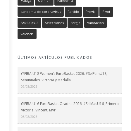
Málaga
Opinión
Pandemia
pandemia de coronavirus
Partido
Previa
Pívot
SARS-CoV-2
Selecciones
Sergio
Valoración
València
ÚLTIMOS ARTÍCULOS PUBLICADOS
@FIBA U18 Women’s EuroBasket 2026: #SelFemU18,
Semifinales, Victoria y Medalla
09/08/2026
@FIBA U16 EuroBasket Oradea 2026: #SelMasU16, Primera
Victoria, Vincent, MVP
08/08/2026