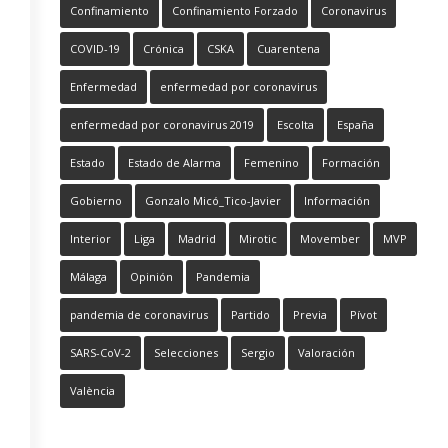
Confinamiento
Confinamiento Forzado
Coronavirus
COVID-19
Crónica
CSKA
Cuarentena
Enfermedad
enfermedad por coronavirus
enfermedad por coronavirus 2019
Escolta
España
Estado
Estado de Alarma
Femenino
Formación
Gobierno
Gonzalo Micó_Tico-Javier
Información
Interior
Liga
Madrid
Mirotic
Movember
MVP
Málaga
Opinión
Pandemia
pandemia de coronavirus
Partido
Previa
Pívot
SARS-CoV-2
Selecciones
Sergio
Valoración
València