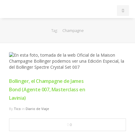
INICIO
Champagne
Tag:
ACB
EuroLeague
FEB
Bollinger, el Champagne de James
Bond (Agente 007, Masterclass en
FIBA
Lavinia)
OTROS
By
Tico
in
Diario de Viaje
FORMACIÓN
0