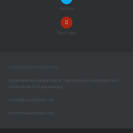
Twitter
YouTube
CONTACTA CON NOSOTROS
(Agradeceremos cualquier tipo de Sugerencia que quieras hacernos o
Corrección de Error que detectes):
contacto@vuestrobasket.com
director@vuestrobasket.com