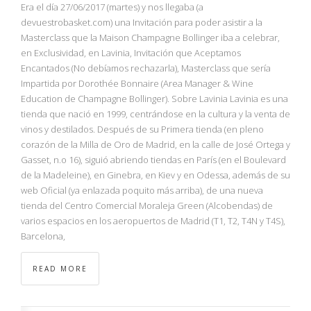
NBA
Era el día 27/06/2017 (martes) y nos llegaba (a
devuestrobasket.com) una Invitación para poder asistir a la
Masterclass que la Maison Champagne Bollinger iba a celebrar,
MULTIMEDIA
en Exclusividad, en Lavinia, Invitación que Aceptamos
Encantados (No debíamos rechazarla), Masterclass que sería
RIO 2016
Impartida por Dorothée Bonnaire (Area Manager & Wine
Education de Champagne Bollinger). Sobre Lavinia Lavinia es una
tienda que nació en 1999, centrándose en la cultura y la venta de
vinos y destilados. Después de su Primera tienda (en pleno
corazón de la Milla de Oro de Madrid, en la calle de José Ortega y
Gasset, n.o 16), siguió abriendo tiendas en París (en el Boulevard
de la Madeleine), en Ginebra, en Kiev y en Odessa, además de su
web Oficial (ya enlazada poquito más arriba), de una nueva
tienda del Centro Comercial Moraleja Green (Alcobendas) de
varios espacios en los aeropuertos de Madrid (T1, T2, T4N y T4S),
Barcelona,
READ MORE