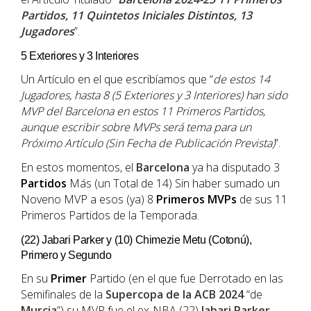
Partidos, 11 Quintetos Iniciales Distintos, 13
Jugadores
”.
5 Exteriores y 3 Interiores
Un Artículo en el que escribíamos que “
de estos 14
Jugadores, hasta 8 (5 Exteriores y 3 Interiores) han sido
MVP del
Barcelona
en estos 11 Primeros Partidos,
aunque escribir sobre MVPs será tema para un
Próximo Artículo (Sin Fecha de Publicación Prevista)
”.
En estos momentos, el
Barcelona
ya ha disputado 3
Partidos
Más (un Total de 14) Sin haber sumado un
Noveno MVP a esos (ya) 8
Primeros
MVPs
de sus 11
Primeros Partidos de la Temporada.
(22) Jabari Parker y (10) Chimezie Metu (Cotonú),
Primero y Segundo
En su
Primer
Partido (en el que fue Derrotado en las
Semifinales de la
Supercopa de la ACB 2024
“de
Murcia
”) su MVP fue el ex-NBA (22)
Jabari Parker