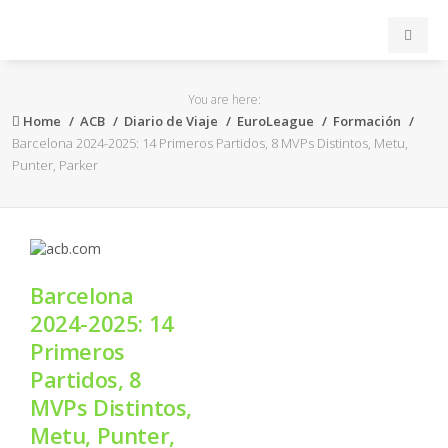
INICIO
You are here:
Home
ACB
Diario de Viaje
EuroLeague
Formación
ACB
Barcelona 2024-2025: 14 Primeros Partidos, 8 MVPs Distintos, Metu,
Punter, Parker
EuroLeague
FEB
Barcelona
FIBA
2024-2025: 14
Primeros
OTROS
Partidos, 8
MVPs Distintos,
FORMACIÓN
Metu, Punter,