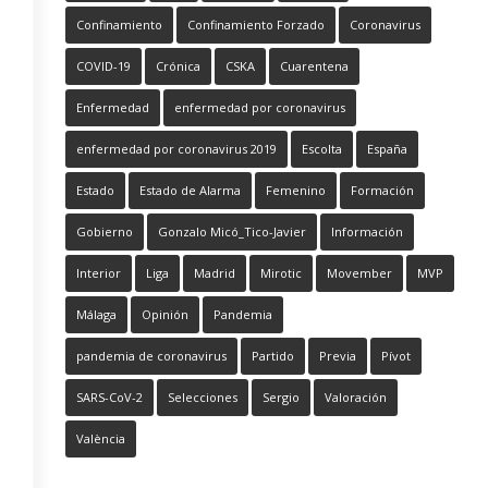
Confinamiento
Confinamiento Forzado
Coronavirus
COVID-19
Crónica
CSKA
Cuarentena
Enfermedad
enfermedad por coronavirus
enfermedad por coronavirus 2019
Escolta
España
Estado
Estado de Alarma
Femenino
Formación
Gobierno
Gonzalo Micó_Tico-Javier
Información
Interior
Liga
Madrid
Mirotic
Movember
MVP
Málaga
Opinión
Pandemia
pandemia de coronavirus
Partido
Previa
Pívot
SARS-CoV-2
Selecciones
Sergio
Valoración
València