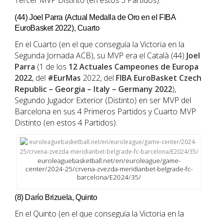
Tercer MVP Distinto (en estos 3 Partidos).
(44) Joel Parra (Actual Medalla de Oro en el FIBA
EuroBasket 2022), Cuarto
En el Cuarto (en el que conseguía la Victoria en la
Segunda Jornada ACB), su MVP era el Català (44)
Joel
Parra
(1 de los
12 Actuales Campeones de Europa
2022
, del
#EurMas
2022, del
FIBA EuroBasket Czech
Republic – Georgia – Italy – Germany 2022
),
Segundo Jugador Exterior (Distinto) en ser MVP del
Barcelona en sus 4 Primeros Partidos y Cuarto MVP
Distinto (en estos 4 Partidos).
euroleaguebasketball.net/en/euroleague/game-
center/2024-25/crvena-zvezda-meridianbet-belgrade-fc-
barcelona/E2024/35/
(8) Darío Brizuela, Quinto
En el Quinto (en el que conseguía la Victoria en la