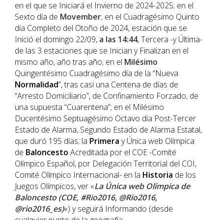
en el que se Iniciará el Invierno de 2024-2025; en el
Sexto día de
Movember
; en el Cuadragésimo Quinto
día Completo del Otoño de 2024, estación que se
Inició el domingo 22/09,
a las 14:44
, Tercera -y Última-
de las 3 estaciones que se Inician y Finalizan en el
mismo año, año tras año; en el
Milésimo
Quingentésimo Cuadragésimo día de la “Nueva
Normalidad
”, tras casi una Centena de días de
“Arresto Domiciliario”, de Confinamiento Forzado, de
una supuesta “Cuarentena”; en el Milésimo
Ducentésimo Septuagésimo Octavo día Post-Tercer
Estado de Alarma, Segundo Estado de Alarma Estatal,
que duró 195 días; la
Primera
y Única web Olímpica
de
Baloncesto
Acreditada por el COE -Comité
Olímpico Español, por Delegación Territorial del COI,
Comité Olímpico Internacional- en la
Historia
de los
Juegos Olímpicos, ver «
La Única web Olímpica de
Baloncesto (COE, #Rio2016, @Rio2016,
@rio2016_es)
«) y seguirá Informando (desde