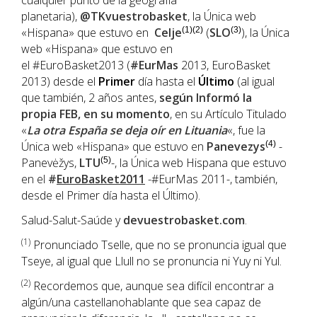
cualquier punto de la geografía
planetaria),
@TKvuestrobasket
, la Única web
«Hispana» que estuvo en
Celje
(1)(2)
(
SLO
(3)
), la Única
web «Hispana» que estuvo en
el #EuroBasket2013 (
#EurMas
2013, EuroBasket
2013) desde el
Primer
día hasta el
Último
(al igual
que también, 2 años antes,
según Informó la
propia
FEB
, en su momento
, en su Artículo Titulado
«
La otra España se deja oír en Lituania
«, fue la
Única web «Hispana» que estuvo en
Panevezys
(4)
-
Panevėžys,
LTU
(5)
-, la Única web Hispana que estuvo
en el
#
EuroBasket2011
-#EurMas 2011-, también,
desde el Primer día hasta el Último).
Salud-Salut-Saúde y
devuestrobasket.com
.
(1
)
Pronunciado Tselle, que no se pronuncia igual que
Tseye, al igual que Llull no se pronuncia ni Yuy ni Yul.
(2)
Recordemos que, aunque sea difícil encontrar a
algún/una castellanohablante que sea capaz de