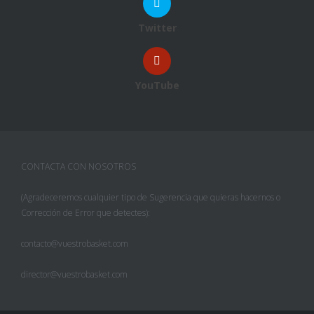
Twitter
YouTube
CONTACTA CON NOSOTROS
(Agradeceremos cualquier tipo de Sugerencia que quieras hacernos o
Corrección de Error que detectes):
contacto@vuestrobasket.com
director@vuestrobasket.com
Facebook