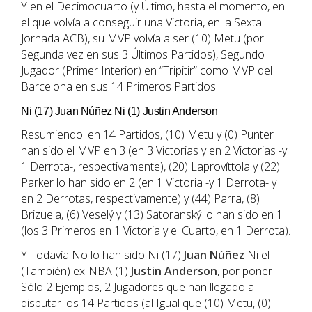
Y en el Decimocuarto (y Último, hasta el momento, en
el que volvía a conseguir una Victoria, en la Sexta
Jornada ACB), su MVP volvía a ser (10) Metu (por
Segunda vez en sus 3 Últimos Partidos), Segundo
Jugador (Primer Interior) en “Tripitir” como MVP del
Barcelona en sus 14 Primeros Partidos.
Ni (17) Juan Núñez Ni (1) Justin Anderson
Resumiendo: en 14 Partidos, (10) Metu y (0) Punter
han sido el MVP en 3 (en 3 Victorias y en 2 Victorias -y
1 Derrota-, respectivamente), (20) Laprovíttola y (22)
Parker lo han sido en 2 (en 1 Victoria -y 1 Derrota- y
en 2 Derrotas, respectivamente) y (44) Parra, (8)
Brizuela, (6) Veselý y (13) Satoranský lo han sido en 1
(los 3 Primeros en 1 Victoria y el Cuarto, en 1 Derrota).
Y Todavía No lo han sido Ni (17)
Juan Núñez
Ni el
(También) ex-NBA (1)
Justin Anderson
, por poner
Sólo 2 Ejemplos, 2 Jugadores que han llegado a
disputar los 14 Partidos (al Igual que (10) Metu, (0)