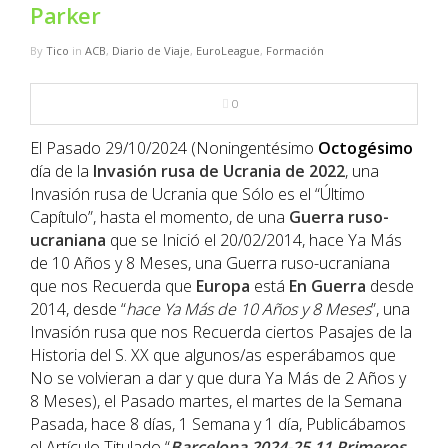
NBA
Parker
By
Tico
in
ACB
,
Diario de Viaje
,
EuroLeague
,
Formación
MULTIMEDIA
0
RIO 2016
El Pasado 29/10/2024 (Noningentésimo
Octogésimo
día de la
Invasión rusa de Ucrania de
2022
, una
Invasión rusa de Ucrania que Sólo es el “Último
Capítulo”, hasta el momento, de una
Guerra ruso-
ucraniana
que se Inició el 20/02/2014, hace Ya Más
de 10 Años y 8 Meses, una Guerra ruso-ucraniana
que nos Recuerda que
Europa
está
En Guerra
desde
2014, desde “
hace Ya Más de 10 Años y 8 Meses
”, una
Invasión rusa que nos Recuerda ciertos Pasajes de la
Historia del S. XX que algunos/as esperábamos que
No se volvieran a dar y que dura Ya Más de 2 Años y
8 Meses), el Pasado martes, el martes de la Semana
Pasada, hace 8 días, 1 Semana y 1 día, Publicábamos
el Artículo Titulado “
Barcelona 2024-25 11 Primeros