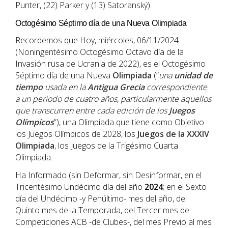
Punter, (22) Parker y (13) Satoranský).
Octogésimo Séptimo día de una Nueva Olimpiada
Recordemos que Hoy, miércoles, 06/11/2024
(Noningentésimo Octogésimo Octavo día de la
Invasión rusa de Ucrania de 2022), es el Octogésimo
Séptimo día de una Nueva
Olimpiada
(“
una
unidad de
tiempo
usada en la
Antigua Grecia
correspondiente
a un periodo de cuatro años, particularmente aquellos
que transcurren entre cada edición de los
Juegos
Olímpicos
”), una Olimpiada que tiene como Objetivo
los Juegos Olímpicos de 2028, los
Juegos de la XXXIV
Olimpiada
, los Juegos de la Trigésimo Cuarta
Olimpiada.
Ha Informado (sin Deformar, sin Desinformar, en el
Tricentésimo Undécimo día del año
202
4
; en el Sexto
día del Undécimo -y Penúltimo- mes del año, del
Quinto mes de la Temporada, del Tercer mes de
Competiciones ACB -de Clubes-, del mes Previo al mes