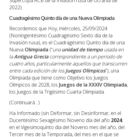
Supercopa ACB de la Invasión rusa de Ucrania de
2022).
Cuadragésimo Quinto día de una Nueva Olimpiada
Recordemos que Hoy, miércoles, 25/09/2024
(Noningentésimo Cuadragésimo Sexto día de la
Invasión rusa), es el Cuadragésimo Quinto día de una
Nueva
Olimpiada
(“
una
unidad de tiempo
usada en
la
Antigua Grecia
correspondiente a un periodo de
cuatro años, particularmente aquellos que transcurren
entre cada edición de los
Juegos Olímpicos
”), una
Olimpiada que tiene como Objetivo los Juegos
Olímpicos de 2028, los
Juegos de la XXXIV Olimpiada
,
los Juegos de la Trigésimo Cuarta Olimpiada.
(Continuará…)
Ha Informado (sin Deformar, sin Desinformar, en el
Ducentésimo Sexagésimo Noveno día del año
202
4
;
en el Vigesimoquinto día del Noveno mes del año, del
Tercer mes de la Temporada, del mes en el que se