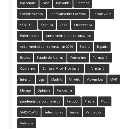
Barcelona
Base
Baskonia
Centena
Confinamiento
Confinamiento Forzado
Coronavirus
COVID-19
Crónica
CSKA
Cuarentena
Enfermedad
enfermedad por coronavirus
enfermedad por coronavirus 2019
Escolta
España
Estado
Estado de Alarma
Femenino
Formación
Gobierno
Gonzalo Micó_Tico-Javier
Información
Interior
Liga
Madrid
Mirotic
Movember
MVP
Málaga
Opinión
Pandemia
pandemia de coronavirus
Partido
Previa
Pívot
SARS-CoV-2
Selecciones
Sergio
Valoración
València