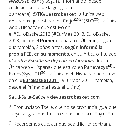
@rio2016_es)
«) y seguirá Informando (desde
cualquier punto de la geografía
planetaria),
@TKvuestrobasket
, la Única web
«Hispana» que estuvo en
Celje
(1)(2)
(
SLO
(3)
), la Única
web «Hispana» que estuvo en
el #EuroBasket2013 (
#EurMas
2013, EuroBasket
2013) desde el
Primer
día hasta el
Último
(al igual
que también, 2 años antes,
según Informó la
propia
FEB
, en su momento
, en su Artículo Titulado
«
La otra España se deja oír en Lituania
«, fue la
Única web «Hispana» que estuvo en
Panevezys
(4)
-
Panevėžys,
LTU
(5)
-, la Única web Hispana que estuvo
en el
#
EuroBasket2011
-#EurMas 2011-, también,
desde el Primer día hasta el Último).
Salud-Salut-Saúde y
devuestrobasket.com
.
(1
)
Pronunciado Tselle, que no se pronuncia igual que
Tseye, al igual que Llull no se pronuncia ni Yuy ni Yul.
(2)
Recordemos que, aunque sea difícil encontrar a