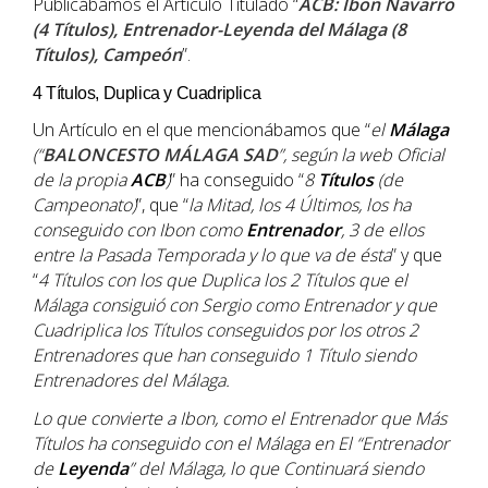
Publicábamos el Artículo Titulado “
ACB: Ibon Navarro
(4 Títulos), Entrenador-Leyenda del Málaga (8
Títulos), Campeón
”.
4 Títulos, Duplica y Cuadriplica
Un Artículo en el que mencionábamos que “
el
Málaga
(“
BALONCESTO MÁLAGA SAD
”, según la web Oficial
de la propia
ACB
)
” ha conseguido “
8
Títulos
(de
Campeonato)
”, que “
la Mitad, los 4 Últimos, los ha
conseguido con
Ibon
como
Entrenador
, 3 de ellos
entre la Pasada Temporada y lo que va de ésta
” y que
“
4 Títulos con los que Duplica los 2 Títulos que el
Málaga consiguió con
Sergio
como Entrenador y que
Cuadriplica los Títulos conseguidos por los otros 2
Entrenadores que han conseguido 1 Título siendo
Entrenadores del Málaga.
Lo que convierte a
Ibon
, como el Entrenador que Más
Títulos ha conseguido con el Málaga en El “Entrenador
de
Leyenda
” del Málaga, lo que Continuará siendo