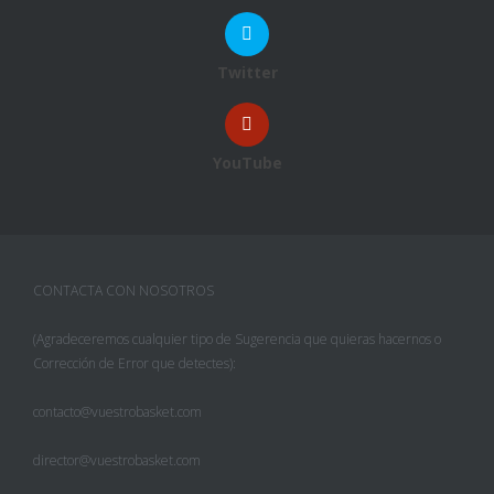
Twitter
YouTube
CONTACTA CON NOSOTROS
(Agradeceremos cualquier tipo de Sugerencia que quieras hacernos o
Corrección de Error que detectes):
contacto@vuestrobasket.com
director@vuestrobasket.com
Facebook