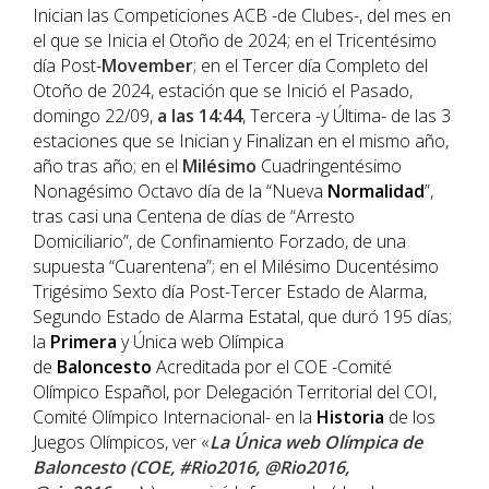
Inician las Competiciones ACB -de Clubes-, del mes en
el que se Inicia el Otoño de 2024; en el Tricentésimo
día Post-
Movember
; en el Tercer día Completo del
Otoño de 2024, estación que se Inició el Pasado,
domingo 22/09,
a las 14:44
, Tercera -y Última- de las 3
estaciones que se Inician y Finalizan en el mismo año,
año tras año; en el
Milésimo
Cuadringentésimo
Nonagésimo Octavo día de la “Nueva
Normalidad
”,
tras casi una Centena de días de “Arresto
Domiciliario”, de Confinamiento Forzado, de una
supuesta “Cuarentena”; en el Milésimo Ducentésimo
Trigésimo Sexto día Post-Tercer Estado de Alarma,
Segundo Estado de Alarma Estatal, que duró 195 días;
la
Primera
y Única web Olímpica
de
Baloncesto
Acreditada por el COE -Comité
Olímpico Español, por Delegación Territorial del COI,
Comité Olímpico Internacional- en la
Historia
de los
Juegos Olímpicos, ver «
La Única web Olímpica de
Baloncesto (COE, #Rio2016, @Rio2016,