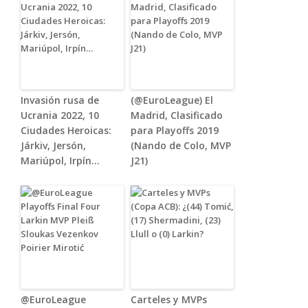
Invasión rusa de
(@EuroLeague) El
Ucrania 2022, 10
Madrid, Clasificado
Ciudades Heroicas:
para Playoffs 2019
Járkiv, Jersón,
(Nando de Colo, MVP
Mariúpol, Irpín…
J21)
@EuroLeague
Carteles y MVPs