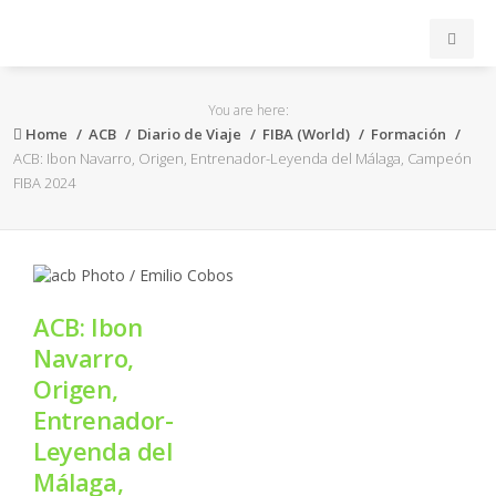
INICIO
You are here:
Home
ACB
Diario de Viaje
FIBA (World)
Formación
ACB
ACB: Ibon Navarro, Origen, Entrenador-Leyenda del Málaga, Campeón
FIBA 2024
EuroLeague
FEB
ACB: Ibon
FIBA
Navarro,
Origen,
OTROS
Entrenador-
Leyenda del
FORMACIÓN
Málaga,