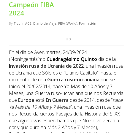
NBA
Campeón FIBA
2024
MULTIMEDIA
By
Tico
in
ACB
,
Diario de Viaje
,
FIBA (World)
,
Formación
RIO 2016
0
En el día de Ayer, martes, 24/09/2024
(Noningentésimo
Cuadragésimo
Quinto
día de la
Invasión rusa de Ucrania de 2022
, una Invasión rusa
de Ucrania que Sólo es el “Último Capítulo”, hasta el
momento, de una
Guerra ruso-ucraniana
que se
Inició el 20/02/2014, hace Ya Más de 10 Años y 7
Meses, una Guerra ruso-ucraniana que nos Recuerda
que
Europa
está
En Guerra
desde 2014, desde “
hace
Ya Más de 10 Años y 7 Meses
”, una Invasión rusa que
nos Recuerda ciertos Pasajes de la Historia del S. XX
que algunos/as esperábamos que No se volvieran a
dar y que dura Ya Más 2 Años y 7 Meses),