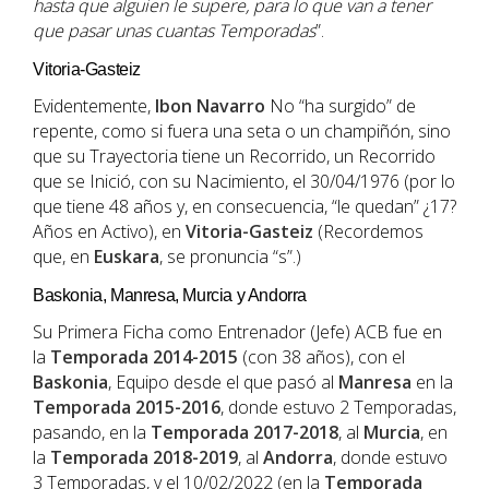
hasta que alguien le supere, para lo que van a tener
que pasar unas cuantas Temporadas
”.
Vitoria-Gasteiz
Evidentemente,
Ibon
Navarro
No “ha surgido” de
repente, como si fuera una seta o un champiñón, sino
que su Trayectoria tiene un Recorrido, un Recorrido
que se Inició, con su Nacimiento, el 30/04/1976 (por lo
que tiene 48 años y, en consecuencia, “le quedan” ¿17?
Años en Activo), en
Vitoria-Gasteiz
(Recordemos
que, en
Euskara
, se pronuncia “s”.)
Baskonia, Manresa, Murcia y Andorra
Su Primera Ficha como Entrenador (Jefe) ACB fue en
la
Temporada 2014-2015
(con 38 años), con el
Baskonia
, Equipo desde el que pasó al
Manresa
en la
Temporada 2015-2016
, donde estuvo 2 Temporadas,
pasando, en la
Temporada 2017-2018
, al
Murcia
, en
la
Temporada 2018-2019
, al
Andorra
, donde estuvo
3 Temporadas, y el 10/02/2022 (en la
Temporada