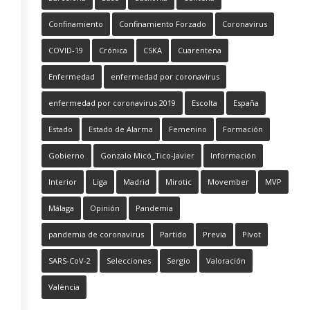
Confinamiento
Confinamiento Forzado
Coronavirus
COVID-19
Crónica
CSKA
Cuarentena
Enfermedad
enfermedad por coronavirus
enfermedad por coronavirus 2019
Escolta
España
Estado
Estado de Alarma
Femenino
Formación
Gobierno
Gonzalo Micó_Tico-Javier
Información
Interior
Liga
Madrid
Mirotic
Movember
MVP
Málaga
Opinión
Pandemia
pandemia de coronavirus
Partido
Previa
Pívot
SARS-CoV-2
Selecciones
Sergio
Valoración
València