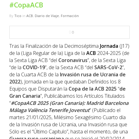
NBA
#CopaACB
By
Tico
in
ACB
,
Diario de Viaje
,
Formación
MULTIMEDIA
0
RIO 2016
Tras la Finalización de la Decimoséptima
Jornada
(J17)
de la (Liga Regular de la) Liga de la
ACB
2024-2025 (de
la Sexta Liga ACB “del
Coronavirus
”, de la Sexta Liga
“de la
COVID-19
”, de la Sexta ACB “del
SARS-CoV-2
”,
de la Cuarta ACB de la
Invasión rusa de Ucrania de
2022
), Jornada en la que quedaban Definidos los 8
Equipos que Disputarán la
Copa de la ACB 2025
“
de
Gran Canaria
”, Publicábamos los Artículos Titulados
“
#CopaACB 2025 (Gran Canaria): Madrid Barcelona
Málaga València Tenerife Joventut
” (Publicado el
martes 21/01/2025, Milésimo Sexagésimo Cuarto día
de la Invasión rusa de Ucrania, una Invasión rusa que
Sólo es el “Último Capítulo”, hasta el momento, de una
Guerra ruso-ucraniana
que se Inició el 20/02/2014,