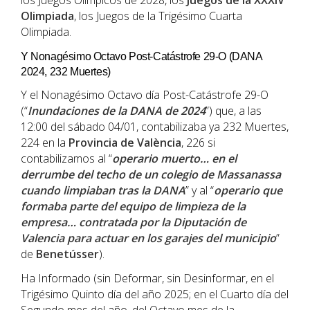
los Juegos Olímpicos de 2028, los
Juegos de la XXXIV
Olimpiada
, los Juegos de la Trigésimo Cuarta
Olimpiada.
Y Nonagésimo Octavo Post-Catástrofe 29-O (DANA
2024, 232 Muertes)
Y el Nonagésimo Octavo día Post-Catástrofe 29-O
(“
Inundaciones de la DANA de 2024
”) que, a las
12:00 del sábado 04/01, contabilizaba ya 232 Muertes,
224 en la
Provincia de València
, 226 si
contabilizamos al “
operario muerto… en el
derrumbe del techo de un colegio de Massanassa
cuando limpiaban tras la DANA
” y al “
operario que
formaba parte del equipo de limpieza de la
empresa… contratada por la Diputación de
Valencia para actuar en los garajes del municipio
”
de
Benetússer
).
Ha Informado (sin Deformar, sin Desinformar, en el
Trigésimo Quinto día del año 2025; en el Cuarto día del