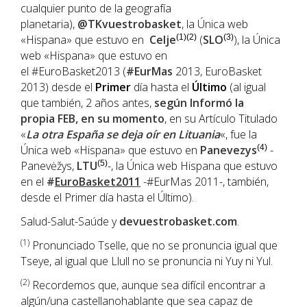
cualquier punto de la geografía
planetaria),
@TKvuestrobasket
, la Única web
«Hispana» que estuvo en
Celje
(1)(2)
(
SLO
(3)
), la Única
web «Hispana» que estuvo en
el #EuroBasket2013 (
#EurMas
2013, EuroBasket
2013) desde el
Primer
día hasta el
Último
(al igual
que también, 2 años antes,
según Informó la
propia
FEB
, en su momento
, en su Artículo Titulado
«
La otra España se deja oír en Lituania
«, fue la
Única web «Hispana» que estuvo en
Panevezys
(4)
-
Panevėžys,
LTU
(5)
-, la Única web Hispana que estuvo
en el
#
EuroBasket2011
-#EurMas 2011-, también,
desde el Primer día hasta el Último).
Salud-Salut-Saúde y
devuestrobasket.com
.
(1
)
Pronunciado Tselle, que no se pronuncia igual que
Tseye, al igual que Llull no se pronuncia ni Yuy ni Yul.
(2)
Recordemos que, aunque sea difícil encontrar a
algún/una castellanohablante que sea capaz de