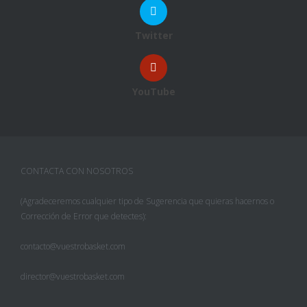
Twitter
YouTube
CONTACTA CON NOSOTROS
(Agradeceremos cualquier tipo de Sugerencia que quieras hacernos o
Corrección de Error que detectes):
contacto@vuestrobasket.com
director@vuestrobasket.com
Facebook