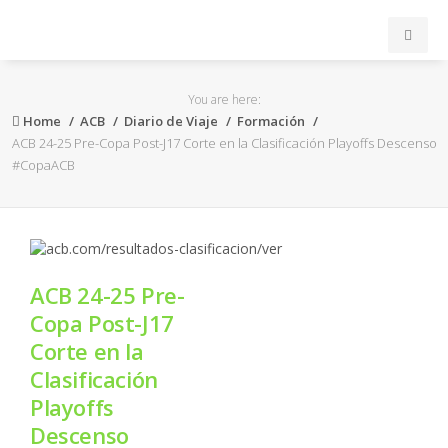
INICIO
You are here:
Home
ACB
Diario de Viaje
Formación
ACB
ACB 24-25 Pre-Copa Post-J17 Corte en la Clasificación Playoffs Descenso
#CopaACB
EuroLeague
FEB
ACB 24-25 Pre-
FIBA
Copa Post-J17
Corte en la
OTROS
Clasificación
Playoffs
FORMACIÓN
Descenso