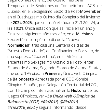
Segundo mes del año, del Octavo mes de la
Temporada, del Sexto mes de Competiciones ACB -de
Clubes-; en el Sexagésimo Sexto día Post-
Movember
;
en el Cuadragésimo Quinto día Completo del Invierno
de
2024-2025
, que se Inició el sábado 21/12/2024,
a
las 10:21
, Única estación que se Inicia en un año y
Finaliza al siguiente, año tras año; en el
Milésimo
Sexcentésimo Trigésimo día de la “Nueva
Normalidad
”, tras casi una Centena de días de
“Arresto Domiciliario”, de Confinamiento Forzado, de
una supuesta “Cuarentena”; en el Milésimo
Tricentésimo Sexagésimo Octavo día Post-Tercer
Estado de Alarma, Segundo Estado de Alarma Estatal,
que duró 195 días; la
Primera
y Única web Olímpica
de
Baloncesto
Acreditada por el COE -Comité
Olímpico Español, por Delegación Territorial del COI,
Comité Olímpico Internacional- en la
Historia
de los
Juegos Olímpicos, ver «
La Única web Olímpica de
Baloncesto (COE, #Rio2016, @Rio2016,
@rio2016_es)
«) y seguirá Informando (desde