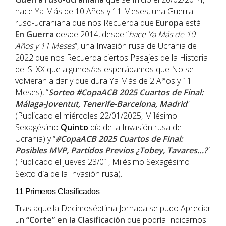
hace Ya Más de 10 Años y 11 Meses, una Guerra
ruso-ucraniana que nos Recuerda que
Europa
está
En Guerra
desde 2014, desde “
hace Ya Más de 10
Años y 11 Meses
”, una Invasión rusa de Ucrania de
2022 que nos Recuerda ciertos Pasajes de la Historia
del S. XX que algunos/as esperábamos que No se
volvieran a dar y que dura Ya Más de 2 Años y 11
Meses), “
Sorteo #CopaACB 2025 Cuartos de Final:
Málaga-Joventut, Tenerife-Barcelona, Madrid
”
(Publicado el miércoles 22/01/2025, Milésimo
Sexagésimo
Quinto
día de la Invasión rusa de
Ucrania) y “
#CopaACB 2025 Cuartos de Final:
Posibles MVP, Partidos Previos ¿Tobey, Tavares…?
”
(Publicado el jueves 23/01, Milésimo Sexagésimo
Sexto día de la Invasión rusa).
11 Primeros Clasificados
Tras aquella Decimoséptima Jornada se pudo Apreciar
un
“
Corte
” en la
Clasificación
que podría Indicarnos