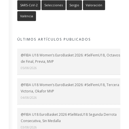
SARS-CoV-2
Selecciones
Sergio
Valoración
València
ÚLTIMOS ARTÍCULOS PUBLICADOS
@FIBA U18 Women’s EuroBasket 2026: #SelFemU18, Octavos
de Final, Previa, MVP
05/08/2026
@FIBA U18 Women’s EuroBasket 2026: #SelFemU18, Tercera
Victoria, Okafor MVP
04/08/2026
@FIBA U18 EuroBasket 2026 #SelMasU18 Segunda Derrota
Consecutiva, Sin Medalla
03/08/2026