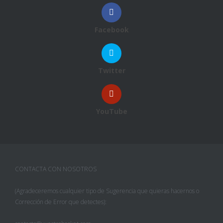
Facebook
Twitter
YouTube
CONTACTA CON NOSOTROS
(Agradeceremos cualquier tipo de Sugerencia que quieras hacernos o
Corrección de Error que detectes):