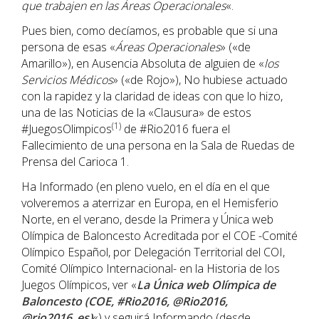
que trabajen en las Áreas Operacionales
«.
Pues bien, como decíamos, es probable que si una
persona de esas «
Áreas Operacionales
» («de
Amarillo»), en Ausencia Absoluta de alguien de «
los
Servicios Médicos
» («de Rojo»), No hubiese actuado
con la rapidez y la claridad de ideas con que lo hizo,
una de las Noticias de la «Clausura» de estos
(1)
#JuegosOlimpicos
de #Rio2016 fuera el
Fallecimiento de una persona en la Sala de Ruedas de
Prensa del Carioca 1.
Ha Informado (en pleno vuelo, en el día en el que
volveremos a aterrizar en Europa, en el Hemisferio
Norte, en el verano, desde la Primera y Única web
Olímpica de Baloncesto Acreditada por el COE -Comité
Olímpico Español, por Delegación Territorial del COI,
Comité Olímpico Internacional- en la Historia de los
Juegos Olímpicos, ver «
La Única web Olímpica de
Baloncesto (COE, #Rio2016, @Rio2016,
@rio2016_es)
«) y seguirá Informando (desde