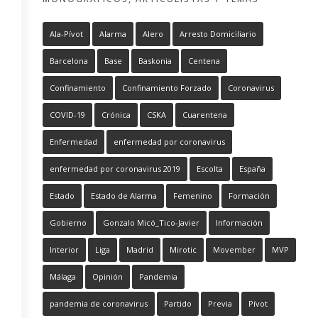
Ala-Pívot
Alarma
Alero
Arresto Domiciliario
Barcelona
Base
Baskonia
Centena
Confinamiento
Confinamiento Forzado
Coronavirus
COVID-19
Crónica
CSKA
Cuarentena
Enfermedad
enfermedad por coronavirus
enfermedad por coronavirus 2019
Escolta
España
Estado
Estado de Alarma
Femenino
Formación
Gobierno
Gonzalo Micó_Tico-Javier
Información
Interior
Liga
Madrid
Mirotic
Movember
MVP
Málaga
Opinión
Pandemia
pandemia de coronavirus
Partido
Previa
Pívot