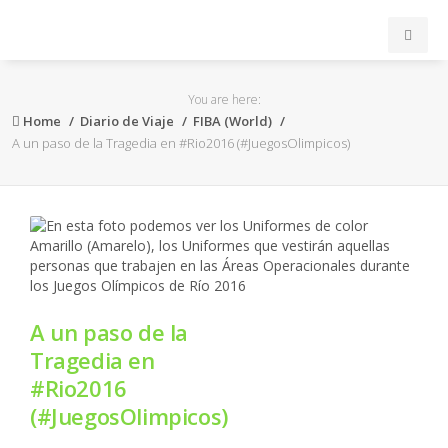
INICIO
You are here:
Home
Diario de Viaje
FIBA (World)
ACB
A un paso de la Tragedia en #Rio2016 (#JuegosOlimpicos)
EuroLeague
FEB
FIBA
A un paso de la
OTROS
Tragedia en
#Rio2016
FORMACIÓN
(#JuegosOlimpicos)