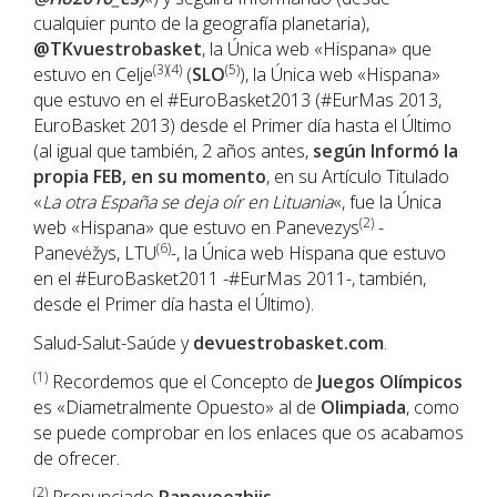
cualquier punto de la geografía planetaria),
@TKvuestrobasket
, la Única web «Hispana» que
(3)(4)
(5)
estuvo en Celje
(
SLO
), la Única web «Hispana»
que estuvo en el #EuroBasket2013 (#EurMas 2013,
EuroBasket 2013) desde el Primer día hasta el Último
(al igual que también, 2 años antes,
según Informó la
propia FEB, en su momento
, en su Artículo Titulado
«
La otra España se deja oír en Lituania
«, fue la Única
(2)
web «Hispana» que estuvo en Panevezys
-
(6)
Panevėžys, LTU
-, la Única web Hispana que estuvo
en el #EuroBasket2011 -#EurMas 2011-, también,
desde el Primer día hasta el Último).
Salud-Salut-Saúde y
devuestrobasket.com
.
(1)
Recordemos que el Concepto de
Juegos Olímpicos
es «Diametralmente Opuesto» al de
Olimpiada
, como
se puede comprobar en los enlaces que os acabamos
de ofrecer.
(2)