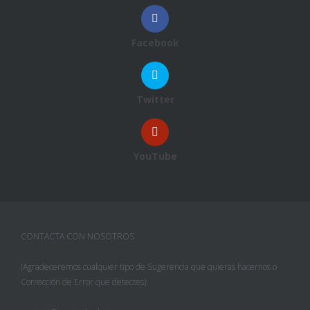
Facebook
Twitter
YouTube
CONTACTA CON NOSOTROS
(Agradeceremos cualquier tipo de Sugerencia que quieras hacernos o
Corrección de Error que detectes):