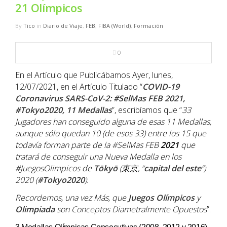
NBA
21 Olímpicos
By
Tico
in
Diario de Viaje
,
FEB
,
FIBA (World)
,
Formación
MULTIMEDIA
0
RIO 2016
En el Artículo que Publicábamos Ayer, lunes,
12/07/2021, en el Artículo Titulado “
COVID-19
Coronavirus SARS-CoV-2: #SelMas FEB 2021,
#Tokyo2020, 11 Medallas
”, escribíamos que “
33
Jugadores han conseguido alguna de esas 11 Medallas,
aunque sólo quedan 10 (de esos 33) entre los 15 que
todavía forman parte de la #SelMas FEB
2021
que
tratará de conseguir una Nueva Medalla en los
#JuegosOlimpicos de
Tōkyō
(
東京
, “
capital del este
”)
2020 (
#Tokyo2020
).
Recordemos, una vez Más, que
Juegos Olímpicos
y
Olimpiada
son Conceptos Diametralmente Opuestos
”.