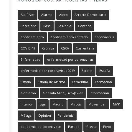
MONOGRÁFICOS, ARTICULISTAS Y TEMAS
Ala-Pívot
Alarma
Alero
Arresto Domiciliario
Barcelona
Base
Baskonia
Centena
Confinamiento
Confinamiento Forzado
Coronavirus
COVID-19
Crónica
CSKA
Cuarentena
Enfermedad
enfermedad por coronavirus
enfermedad por coronavirus 2019
Escolta
España
Estado
Estado de Alarma
Femenino
Formación
Gobierno
Gonzalo Micó_Tico-Javier
Información
Interior
Liga
Madrid
Mirotic
Movember
MVP
Málaga
Opinión
Pandemia
pandemia de coronavirus
Partido
Previa
Pívot