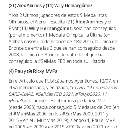
(21) Àlex Abrines y (14) Willy Hernangómez
Y los 2 Últimos Jugadores de estos 9 Medallistas
Olímpicos, el Alero – Escolta (21)
Àlex Abrines
y el
Pívot (14)
Willy Hernangómez
, sólo han conseguido
(por el momento) 1 Medalla Olímpica, la Última (en
Ambos casos), la de Bronce de #Rio2016, la Única de
Bronce de entre las 3 que se han conseguido desde
2008, la Única de Bronce de entre las 4 que ha
conseguido la #SelMas FEB en toda su Historia.
(4) Pau y (9) Ricky, MVPs
En el Artículo que Publicábamos Ayer (lunes, 12/07, en
el ya mencionado, y enlazado, “
COVID-19 Coronavirus
SARS-CoV-2: #SelMas FEB 2021, #Tokyo2020, 11
Medallas
”) También escribíamos que la #SelMas
(desde 2006) había conseguido 5 Medallas de Oro (en
el
#MunMas
2006, en los
#EurMas
2009, 2011 y
2015 y en el #MunMas 2019), siendo (4) Pau el MVP
en 2006, en 2009 y en 2015 y (9) Ricky en 2019, por lo