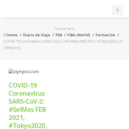
INICIO
You are here:
Home
Diario de Viaje
FEB
FIBA (World)
Formación
ACB
COVID-19 Coronavirus SARS-CoV-2: #SelMas FEB 2021, #Tokyo2020, 21
Olímpicos
EuroLeague
FEB
COVID-19
FIBA
Coronavirus
SARS-CoV-2:
OTROS
#SelMas FEB
2021,
FORMACIÓN
#Tokyo2020,