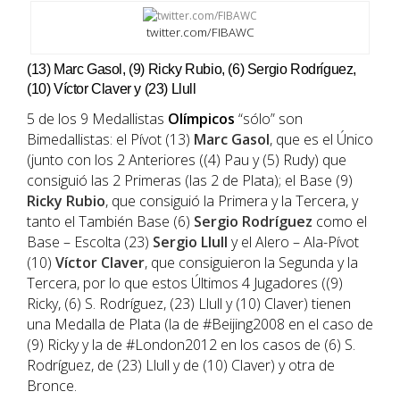
twitter.com/FIBAWC
(13) Marc Gasol, (9) Ricky Rubio, (6) Sergio Rodríguez,
(10) Víctor Claver y (23) Llull
5 de los 9 Medallistas
Olímpicos
“sólo” son
Bimedallistas: el Pívot (13)
Marc Gasol
, que es el Único
(junto con los 2 Anteriores ((4) Pau y (5) Rudy) que
consiguió las 2 Primeras (las 2 de Plata); el Base (9)
Ricky Rubio
, que consiguió la Primera y la Tercera, y
tanto el También Base (6)
Sergio Rodríguez
como el
Base – Escolta (23)
Sergio Llull
y el Alero – Ala-Pívot
(10)
Víctor Claver
, que consiguieron la Segunda y la
Tercera, por lo que estos Últimos 4 Jugadores ((9)
Ricky, (6) S. Rodríguez, (23) Llull y (10) Claver) tienen
una Medalla de Plata (la de #Beijing2008 en el caso de
(9) Ricky y la de #London2012 en los casos de (6) S.
Rodríguez, de (23) Llull y de (10) Claver) y otra de
Bronce.