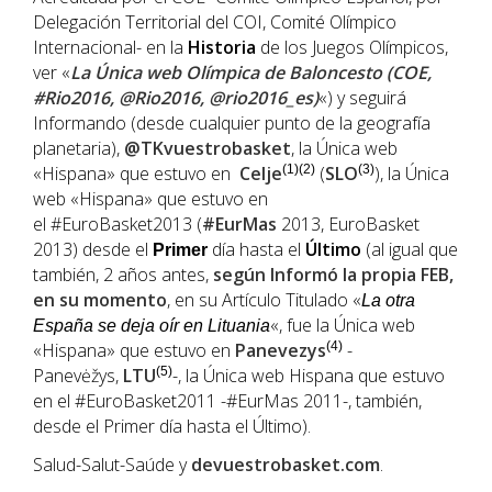
Delegación Territorial del COI, Comité Olímpico
Internacional- en la
Historia
de los Juegos Olímpicos,
ver «
La Única web Olímpica de Baloncesto (COE,
#Rio2016, @Rio2016, @rio2016_es)
«) y seguirá
Informando (desde cualquier punto de la geografía
planetaria),
@TKvuestrobasket
, la Única web
«Hispana» que estuvo en
Celje
(1)(2)
(
SLO
(3)
), la Única
web «Hispana» que estuvo en
el #EuroBasket2013 (
#EurMas
2013, EuroBasket
2013) desde el
día hasta el
Último
(al igual que
Primer
también, 2 años antes,
según Informó la propia
FEB
,
en su momento
, en su Artículo Titulado «
La otra
«, fue la Única web
España se deja oír en Lituania
«Hispana» que estuvo en
Panevezys
(4)
-
Panevėžys,
LTU
(5)
-, la Única web Hispana que estuvo
en el #EuroBasket2011 -#EurMas 2011-, también,
desde el Primer día hasta el Último).
Salud-Salut-Saúde y
devuestrobasket.com
.