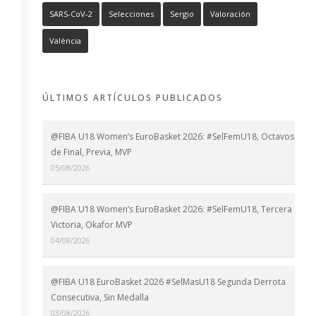
SARS-CoV-2
Selecciones
Sergio
Valoración
València
ÚLTIMOS ARTÍCULOS PUBLICADOS
@FIBA U18 Women’s EuroBasket 2026: #SelFemU18, Octavos
de Final, Previa, MVP
05/08/2026
@FIBA U18 Women’s EuroBasket 2026: #SelFemU18, Tercera
Victoria, Okafor MVP
04/08/2026
@FIBA U18 EuroBasket 2026 #SelMasU18 Segunda Derrota
Consecutiva, Sin Medalla
03/08/2026