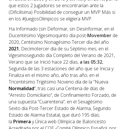
que estos 2 Jugadores se encontrarían ante la
(Dificilísima) Posibilidad de conseguir un MVP Más si
en los #JuegosOlimpicos se eligiera MVP.
Ha Informado (sin Deformar, sin Desinformar, en el
Ducentésimo Vigesimoquinto día post-
Movember
de
2020, Centésimo Nonagésimo Tercer día del año
202
1
, Decimotercer día de su Séptimo mes; en el
Vigesimosegundo día Completo del Verano de 2021,
Verano que se Inició hace 22 días,
a las 05:32
,
Segunda de las 3 estaciones del año que se Inicia y
Finaliza en el mismo año, año tras año; en el
Tricentésimo Trigésimo Noveno día de la “Nueva
Normalidad
”, tras casi una Centena de días de
“Arresto Domiciliario”, de Confinamiento Forzado, de
una supuesta “Cuarentena”; en el Sexagésimo
Sexto día Post-Tercer Estado de Alarma, Segundo
Estado de Alarma Estatal, que duró 195 días;
la
Primera
y Única web Olímpica de Baloncesto
Acreditada por el COE -Comité Olímpico Español, por