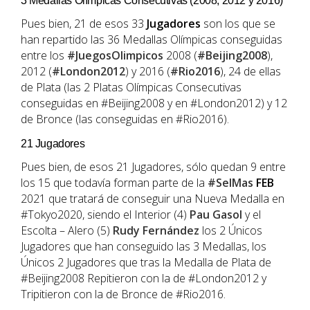
3 Medallas Olímpicas Consecutivas (2008, 2012 y 2016)
Pues bien, 21 de esos 33
Jugadores
son los que se
han repartido las 36 Medallas Olímpicas conseguidas
entre los
#JuegosOlimpicos
2008 (
#Beijing2008
),
2012 (
#London2012
) y 2016 (
#Rio2016
), 24 de ellas
de Plata (las 2 Platas Olímpicas Consecutivas
conseguidas en #Beijing2008 y en #London2012) y 12
de Bronce (las conseguidas en #Rio2016).
21 Jugadores
Pues bien, de esos 21 Jugadores, sólo quedan 9 entre
los 15 que todavía forman parte de la
#SelMas
FEB
2021 que tratará de conseguir una Nueva Medalla en
#Tokyo2020, siendo el Interior (4)
Pau
Gasol
y el
Escolta – Alero (5)
Rudy Fernández
los 2 Únicos
Jugadores que han conseguido las 3 Medallas, los
Únicos 2 Jugadores que tras la Medalla de Plata de
#Beijing2008 Repitieron con la de #London2012 y
Tripitieron con la de Bronce de #Rio2016.