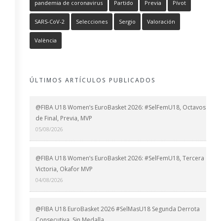
pandemia de coronavirus
Partido
Previa
Pívot
SARS-CoV-2
Selecciones
Sergio
Valoración
València
ÚLTIMOS ARTÍCULOS PUBLICADOS
@FIBA U18 Women’s EuroBasket 2026: #SelFemU18, Octavos
de Final, Previa, MVP
05/08/2026
@FIBA U18 Women’s EuroBasket 2026: #SelFemU18, Tercera
Victoria, Okafor MVP
04/08/2026
@FIBA U18 EuroBasket 2026 #SelMasU18 Segunda Derrota
Consecutiva, Sin Medalla