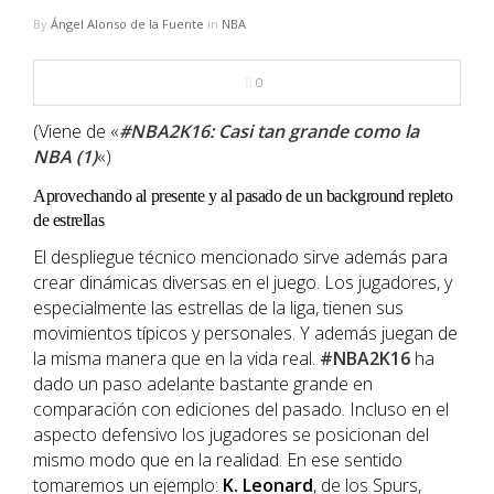
NBA
By
Ángel Alonso de la Fuente
in
NBA
MULTIMEDIA
0
RIO 2016
(Viene de «
#NBA2K16: Casi tan grande como la
NBA (1)
«)
Aprovechando al presente y al pasado de un background repleto
de estrellas
El despliegue técnico mencionado sirve además para
crear dinámicas diversas en el juego. Los jugadores, y
especialmente las estrellas de la liga, tienen sus
movimientos típicos y personales. Y además juegan de
la misma manera que en la vida real.
#
NBA2K16
ha
dado un paso adelante bastante grande en
comparación con ediciones del pasado. Incluso en el
aspecto defensivo los jugadores se posicionan del
mismo modo que en la realidad. En ese sentido
tomaremos un ejemplo:
K. Leonard
, de los Spurs,