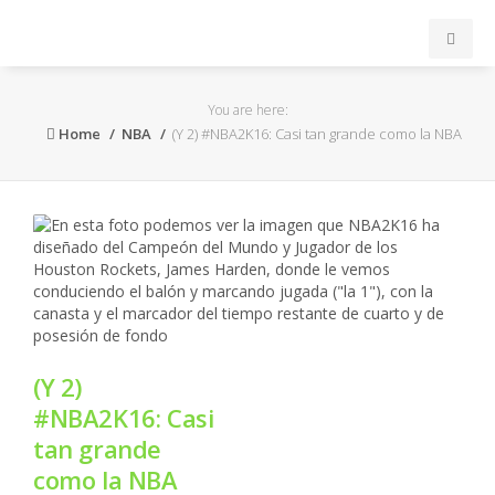
INICIO
You are here:
Home
NBA
(Y 2) #NBA2K16: Casi tan grande como la NBA
ACB
EuroLeague
FEB
FIBA
(Y 2)
OTROS
#NBA2K16: Casi
tan grande
FORMACIÓN
como la NBA