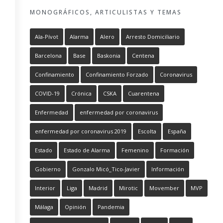
MONOGRÁFICOS, ARTICULISTAS Y TEMAS
Ala-Pívot
Alarma
Alero
Arresto Domiciliario
Barcelona
Base
Baskonia
Centena
Confinamiento
Confinamiento Forzado
Coronavirus
COVID-19
Crónica
CSKA
Cuarentena
Enfermedad
enfermedad por coronavirus
enfermedad por coronavirus 2019
Escolta
España
Estado
Estado de Alarma
Femenino
Formación
Gobierno
Gonzalo Micó_Tico-Javier
Información
Interior
Liga
Madrid
Mirotic
Movember
MVP
Málaga
Opinión
Pandemia