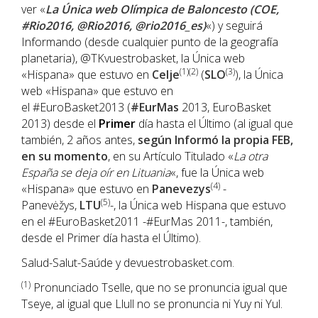
ver «
La Única web Olímpica de Baloncesto (COE,
#Rio2016, @Rio2016, @rio2016_es)
«) y seguirá
Informando (desde cualquier punto de la geografía
planetaria), @TKvuestrobasket, la Única web
(1)(2)
(3)
«Hispana» que estuvo en
Celje
(
SLO
), la Única
web «Hispana» que estuvo en
el #EuroBasket2013 (
#EurMas
2013, EuroBasket
2013) desde el
Primer
día hasta el Último (al igual que
también, 2 años antes,
según Informó la propia FEB,
en su momento
, en su Artículo Titulado «
La otra
España se deja oír en Lituania
«, fue la Única web
(4)
«Hispana» que estuvo en
Panevezys
-
(5)
Panevėžys,
LTU
-, la Única web Hispana que estuvo
en el #EuroBasket2011 -#EurMas 2011-, también,
desde el Primer día hasta el Último).
Salud-Salut-Saúde y devuestrobasket.com.
(1)
Pronunciado Tselle, que no se pronuncia igual que
Tseye, al igual que Llull no se pronuncia ni Yuy ni Yul.