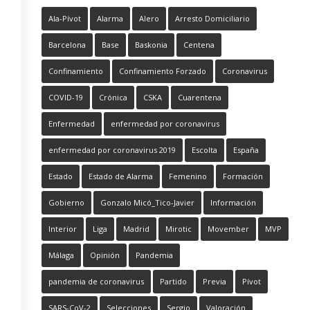
Ala-Pívot
Alarma
Alero
Arresto Domiciliario
Barcelona
Base
Baskonia
Centena
Confinamiento
Confinamiento Forzado
Coronavirus
COVID-19
Crónica
CSKA
Cuarentena
Enfermedad
enfermedad por coronavirus
enfermedad por coronavirus 2019
Escolta
España
Estado
Estado de Alarma
Femenino
Formación
Gobierno
Gonzalo Micó_Tico-Javier
Información
Interior
Liga
Madrid
Mirotic
Movember
MVP
Málaga
Opinión
Pandemia
pandemia de coronavirus
Partido
Previa
Pívot
SARS-CoV-2
Selecciones
Sergio
Valoración