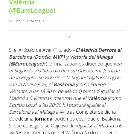
València
NBA
(@EuroLeague)
MULTIMEDIA
By
Tico
in
EuroLeague
RIO 2016
0
Si el Artículo de Ayer (Titulado «
El Madrid Derrota al
Barcelona (Dončić, MVP) y Victoria del Málaga
(@EuroLeague)
«) lo Finalizábamos diciendo que «
en
el Segundo y Último día de esta Duodécima Jornada
de la Regular Season de esta
Segunda
@EuroLeague
«de la Nueva Era», el
Baskonia
(como Equipo
Visitante, a las 18:30 h. de Madrid) buscará Igualar al
Madrid a 6 Victorias, mientras que el
València
(como
Equipo Local, a las 20:30 h.) buscará Igualar al
Barcelona y al Málaga a 4
«, tras Completarse dicha
Duodécima
Jornada
, podemos decir que el Baskonia
Sí que consiguió su Objetivo de «
Igualar al Madrid a 6
Victorias
«, mientras que el València No lo consiguió