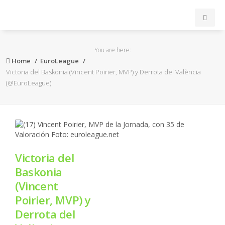
INICIO
You are here:
Home
EuroLeague
ACB
Victoria del Baskonia (Vincent Poirier, MVP) y Derrota del València
(@EuroLeague)
EuroLeague
FEB
FIBA
Victoria del
Baskonia
OTROS
(Vincent
Poirier, MVP) y
FORMACIÓN
Derrota del