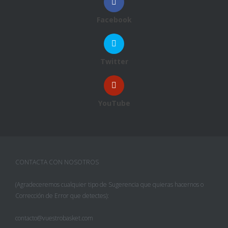
Facebook
Twitter
YouTube
CONTACTA CON NOSOTROS
(Agradeceremos cualquier tipo de Sugerencia que quieras hacernos o
Corrección de Error que detectes):
contacto@vuestrobasket.com