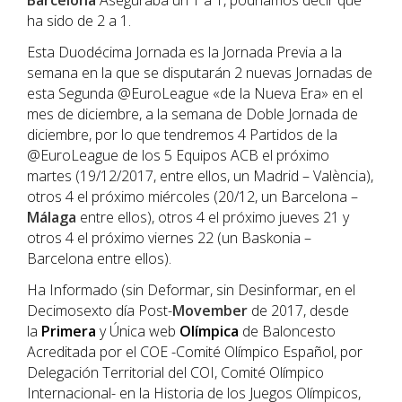
Barcelona
Aseguraba un 1 a 1, podríamos decir que
ha sido de 2 a 1.
Esta Duodécima Jornada es la Jornada Previa a la
semana en la que se disputarán 2 nuevas Jornadas de
esta Segunda @EuroLeague «de la Nueva Era» en el
mes de diciembre, a la semana de Doble Jornada de
diciembre, por lo que tendremos 4 Partidos de la
@EuroLeague de los 5 Equipos ACB el próximo
martes (19/12/2017, entre ellos, un Madrid – València),
otros 4 el próximo miércoles (20/12, un Barcelona –
Málaga
entre ellos), otros 4 el próximo jueves 21 y
otros 4 el próximo viernes 22 (un Baskonia –
Barcelona entre ellos).
Ha Informado (sin Deformar, sin Desinformar, en el
Decimosexto día Post-
Movember
de 2017, desde
la
Primera
y Única web
Olímpica
de Baloncesto
Acreditada por el COE -Comité Olímpico Español, por
Delegación Territorial del COI, Comité Olímpico
Internacional- en la Historia de los Juegos Olímpicos,