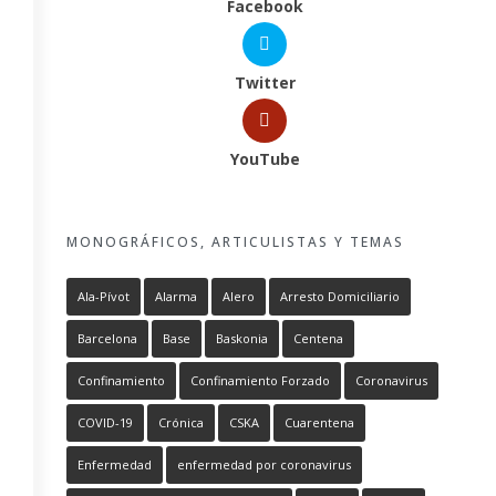
Facebook
Twitter
YouTube
MONOGRÁFICOS, ARTICULISTAS Y TEMAS
Ala-Pívot
Alarma
Alero
Arresto Domiciliario
Barcelona
Base
Baskonia
Centena
Confinamiento
Confinamiento Forzado
Coronavirus
COVID-19
Crónica
CSKA
Cuarentena
Enfermedad
enfermedad por coronavirus