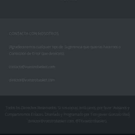
CONTACTA CON NOSOTROS
(Agradeceremos cualquier tipo de Sugerencia que quieras hacernos o
Corrección de Error que detectes):
contacto@vuestrobasket.com
director@vuestrobasket.com
Facebook
Twitter
Todos los Derechos Reservados. Si nos copias, enlázanos, por favor. Avísanos y
Compartiremos Enlaces. Diseñado y Programado por Tico (Javier Gonzalo Micó,
Pinterest
director@vuestrobasket.com, @TKvuestrobasket).
Google+