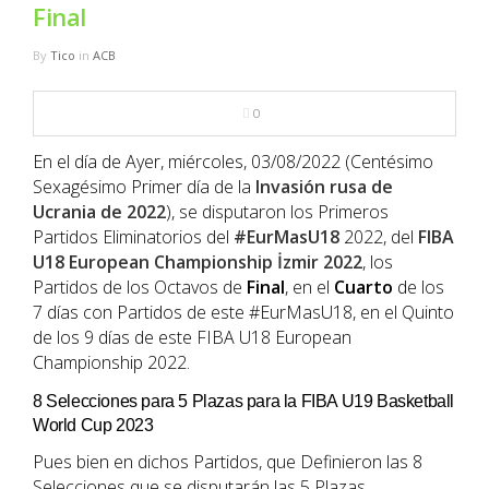
NBA
Final
By
Tico
in
ACB
MULTIMEDIA
0
RIO 2016
En el día de Ayer, miércoles, 03/08/2022 (Centésimo
Sexagésimo Primer día de la
Invasión rusa de
Ucrania de
2022
), se disputaron los Primeros
Partidos Eliminatorios del
#EurMasU18
2022, del
FIBA
U18 European Championship İzmir 2022
, los
Partidos de los Octavos de
Final
, en el
Cuarto
de los
7 días con Partidos de este #EurMasU18, en el Quinto
de los 9 días de este FIBA U18 European
Championship 2022.
8 Selecciones para 5 Plazas para la FIBA U19 Basketball
World Cup 2023
Pues bien en dichos Partidos, que Definieron las 8
Selecciones que se disputarán las 5 Plazas