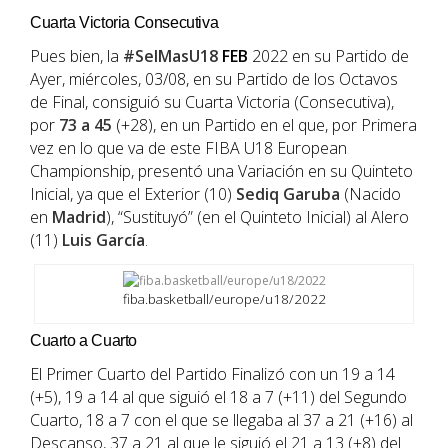
Cuarta Victoria Consecutiva
Pues bien, la
#SelMasU18
FEB
2022 en su Partido de
Ayer, miércoles, 03/08, en su Partido de los Octavos
de Final, consiguió su Cuarta Victoria (Consecutiva),
por
73 a 45
(+28), en un Partido en el que, por Primera
vez en lo que va de este FIBA U18 European
Championship, presentó una Variación en su Quinteto
Inicial, ya que el Exterior (10)
Sediq
Garuba
(Nacido
en
Madrid
), “Sustituyó” (en el Quinteto Inicial) al Alero
(11)
Luis García
.
fiba.basketball/europe/u18/2022
Cuarto a Cuarto
El Primer Cuarto del Partido Finalizó con un 19 a 14
(+5), 19 a 14 al que siguió el 18 a 7 (+11) del Segundo
Cuarto, 18 a 7 con el que se llegaba al 37 a 21 (+16) al
Descanso, 37 a 21 al que le siguió el 21 a 13 (+8) del