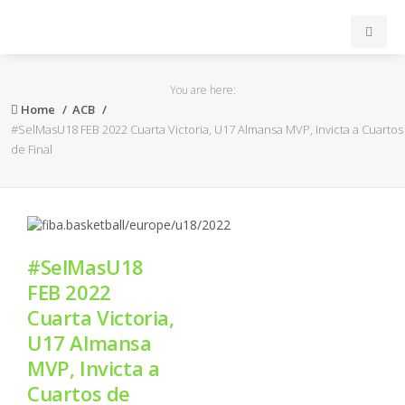
INICIO
You are here:
Home
ACB
ACB
#SelMasU18 FEB 2022 Cuarta Victoria, U17 Almansa MVP, Invicta a Cuartos
de Final
EuroLeague
FEB
#SelMasU18
FIBA
FEB 2022
Cuarta Victoria,
OTROS
U17 Almansa
MVP, Invicta a
FORMACIÓN
Cuartos de