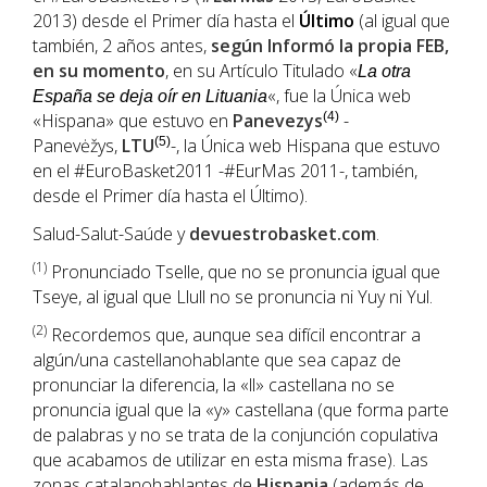
2013) desde el Primer día hasta el
Último
(al igual que
también, 2 años antes,
según Informó la propia FEB,
en su momento
, en su Artículo Titulado «
La otra
«, fue la Única web
España se deja oír en Lituania
«Hispana» que estuvo en
Panevezys
(4)
-
Panevėžys,
LTU
(5)
-, la Única web Hispana que estuvo
en el #EuroBasket2011 -#EurMas 2011-, también,
desde el Primer día hasta el Último).
Salud-Salut-Saúde y
devuestrobasket.com
.
(1
)
Pronunciado Tselle, que no se pronuncia igual que
Tseye, al igual que Llull no se pronuncia ni Yuy ni Yul.
(2)
Recordemos que, aunque sea difícil encontrar a
algún/una castellanohablante que sea capaz de
pronunciar la diferencia, la «ll» castellana no se
pronuncia igual que la «y» castellana (que forma parte
de palabras y no se trata de la conjunción copulativa
que acabamos de utilizar en esta misma frase). Las
zonas catalanohablantes de
Hispania
(además de