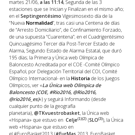
martes 21/06,
a las 11:14
, Segunda de las 3
estaciones que se Inician y Finalizan en el mismo año;
en el
Septingentésimo
Vigesimosexto día de la
“Nueva
Normalidad
”, tras casi una Centena de días
de “Arresto Domiciliario”, de Confinamiento Forzado,
de una supuesta “Cuarentena”; en el Cuadrigentésimo
Quincuagésimo Tercer día Post-Tercer Estado de
Alarma, Segundo Estado de Alarma Estatal, que duró
195 días; la Primera y Única web Olímpica de
Baloncesto Acreditada por el COE -Comité Olímpico
Español, por Delegación Territorial del COI, Comité
Olímpico Internacional- en la
Historia
de los Juegos
Olímpicos, ver «
La Única web Olímpica de
Baloncesto (COE, #Rio2016, @Rio2016,
@rio2016_es)
«) y seguirá Informando (desde
cualquier punto de la geografía
planetaria),
@TKvuestrobasket
, la Única web
«Hispana» que estuvo en
Celje
(1)(2)
(
SLO
(3)
), la Única
web «Hispana» que estuvo en
el #EuroBasket2013 (
#EurMas
2013, EuroBasket