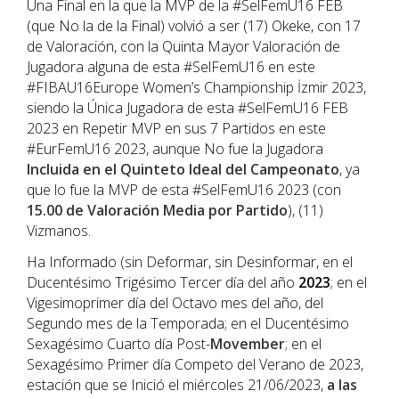
Una Final en la que la MVP de la #SelFemU16 FEB
(que No la de la Final) volvió a ser (17) Okeke, con 17
de Valoración, con la Quinta Mayor Valoración de
Jugadora alguna de esta #SelFemU16 en este
#FIBAU16Europe Women’s Championship İzmir 2023,
siendo la Única Jugadora de esta #SelFemU16 FEB
2023 en Repetir MVP en sus 7 Partidos en este
#EurFemU16 2023, aunque No fue la Jugadora
Incluida en el Quinteto Ideal del Campeonato
, ya
que lo fue la MVP de esta #SelFemU16 2023 (con
15.00 de Valoración Media por Partido
), (11)
Vizmanos.
Ha Informado (sin Deformar, sin Desinformar, en el
Ducentésimo Trigésimo Tercer día del año
202
3
; en el
Vigesimoprimer día del Octavo mes del año, del
Segundo mes de la Temporada; en el Ducentésimo
Sexagésimo Cuarto día Post-
Movember
; en el
Sexagésimo Primer día Competo del Verano de 2023,
estación que se Inició el miércoles 21/06/2023,
a las