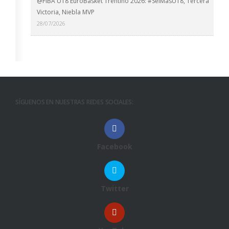
@FIBA U18 EuroBasket Trentino 2026: #SelMasU18, Tercera
Victoria, Niebla MVP
28/07/2026
SÍGUENOS EN NUESTRAS REDES SOCIALES:
Facebook
Twitter