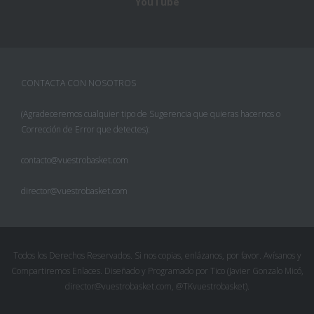
YouTube
CONTACTA CON NOSOTROS
(Agradeceremos cualquier tipo de Sugerencia que quieras hacernos o
Corrección de Error que detectes):
contacto@vuestrobasket.com
director@vuestrobasket.com
Facebook
Twitter
Todos los Derechos Reservados. Si nos copias, enlázanos, por favor. Avísanos y
Compartiremos Enlaces. Diseñado y Programado por Tico (Javier Gonzalo Micó,
Pinterest
director@vuestrobasket.com, @TKvuestrobasket).
Google+