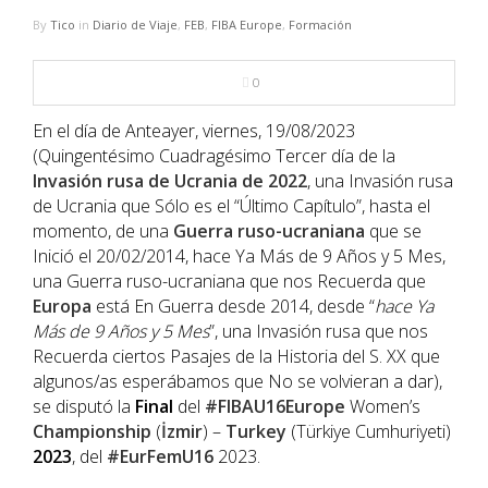
NBA
By
Tico
in
Diario de Viaje
,
FEB
,
FIBA Europe
,
Formación
MULTIMEDIA
0
RIO 2016
En el día de Anteayer, viernes, 19/08/2023
(Quingentésimo Cuadragésimo Tercer día de la
Invasión rusa de Ucrania de 2022
, una Invasión rusa
de Ucrania que Sólo es el “Último Capítulo”, hasta el
momento, de una
Guerra ruso-ucraniana
que se
Inició el 20/02/2014, hace Ya Más de 9 Años y 5 Mes,
una Guerra ruso-ucraniana que nos Recuerda que
Europa
está En Guerra desde 2014, desde “
hace Ya
Más de 9 Años y 5 Mes
”, una Invasión rusa que nos
Recuerda ciertos Pasajes de la Historia del S. XX que
algunos/as esperábamos que No se volvieran a dar),
se disputó la
Final
del
#FIBAU16Europe
Women’s
Championship
(
İzmir
) –
Turkey
(Türkiye Cumhuriyeti)
2023
, del
#EurFemU16
2023.