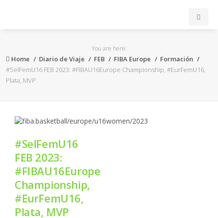
INICIO
You are here:
Home
Diario de Viaje
FEB
FIBA Europe
Formación
ACB
#SelFemU16 FEB 2023: #FIBAU16Europe Championship, #EurFemU16,
Plata, MVP
EuroLeague
FEB
#SelFemU16
FIBA
FEB 2023:
#FIBAU16Europe
OTROS
Championship,
#EurFemU16,
FORMACIÓN
Plata, MVP