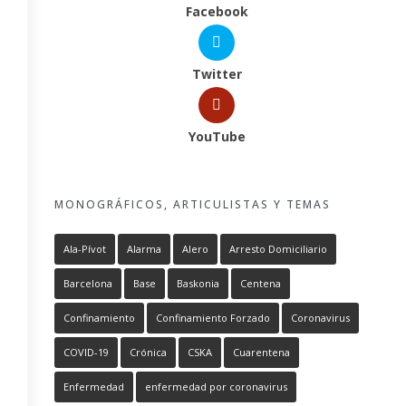
Facebook
Twitter
YouTube
MONOGRÁFICOS, ARTICULISTAS Y TEMAS
Ala-Pívot
Alarma
Alero
Arresto Domiciliario
Barcelona
Base
Baskonia
Centena
Confinamiento
Confinamiento Forzado
Coronavirus
COVID-19
Crónica
CSKA
Cuarentena
Enfermedad
enfermedad por coronavirus