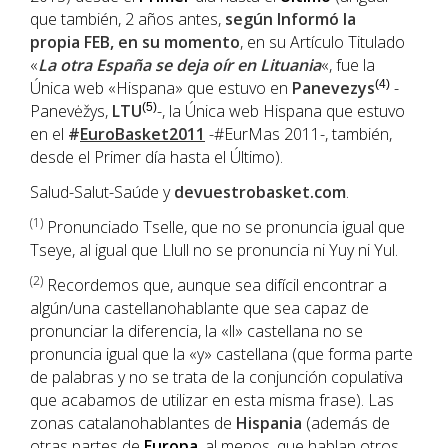
que también, 2 años antes,
según Informó la
propia
FEB
, en su momento
, en su Artículo Titulado
«
La otra España se deja oír en Lituania
«, fue la
Única web «Hispana» que estuvo en
Panevezys
(4)
-
Panevėžys,
LTU
(5)
-, la Única web Hispana que estuvo
en el
#
EuroBasket2011
-#EurMas 2011-, también,
desde el Primer día hasta el Último).
Salud-Salut-Saúde y
devuestrobasket.com
.
(1
)
Pronunciado Tselle, que no se pronuncia igual que
Tseye, al igual que Llull no se pronuncia ni Yuy ni Yul.
(2)
Recordemos que, aunque sea difícil encontrar a
algún/una castellanohablante que sea capaz de
pronunciar la diferencia, la «ll» castellana no se
pronuncia igual que la «y» castellana (que forma parte
de palabras y no se trata de la conjunción copulativa
que acabamos de utilizar en esta misma frase). Las
zonas catalanohablantes de
Hispania
(además de
otras partes de
Europa
, al menos, que hablan otros