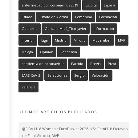
enfermedad por coronavirus 2019
Escolta
España
Estado
Estado de Alarma
Femenino
Formación
Gobierno
Gonzalo Micó_Tico-Javier
Información
Interior
Liga
Madrid
Mirotic
Movember
MVP
Málaga
Opinión
Pandemia
pandemia de coronavirus
Partido
Previa
Pívot
SARS-CoV-2
Selecciones
Sergio
Valoración
València
ÚLTIMOS ARTÍCULOS PUBLICADOS
@FIBA U18 Women’s EuroBasket 2026: #SelFemU18 Octavos
de Final Victoria, MVP