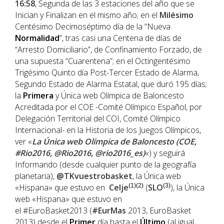
16:58
, Segunda de las 3 estaciones del año que se
Inician y Finalizan en el mismo año; en el
Milésimo
Centésimo Decimoséptimo día de la “Nueva
Normalidad
”, tras casi una Centena de días de
“Arresto Domiciliario”, de Confinamiento Forzado, de
una supuesta “Cuarentena”; en el Octingentésimo
Trigésimo Quinto día Post-Tercer Estado de Alarma,
Segundo Estado de Alarma Estatal, que duró 195 días;
la
Primera
y Única web Olímpica de Baloncesto
Acreditada por el COE -Comité Olímpico Español, por
Delegación Territorial del COI, Comité Olímpico
Internacional- en la Historia de los Juegos Olímpicos,
ver «
La Única web Olímpica de Baloncesto (COE,
#Rio2016, @Rio2016, @rio2016_es)
«) y seguirá
Informando (desde cualquier punto de la geografía
planetaria),
@TKvuestrobasket
, la Única web
«Hispana» que estuvo en
Celje
(1)(2)
(
SLO
(3)
), la Única
web «Hispana» que estuvo en
el #EuroBasket2013 (
#EurMas
2013, EuroBasket
2013) desde el
Primer
día hasta el
Último
(al igual