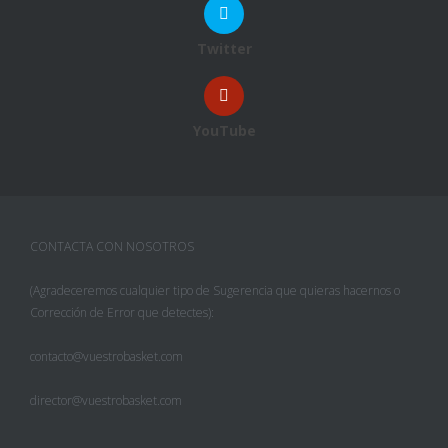
Twitter
YouTube
CONTACTA CON NOSOTROS
(Agradeceremos cualquier tipo de Sugerencia que quieras hacernos o
Corrección de Error que detectes):
contacto@vuestrobasket.com
director@vuestrobasket.com
Facebook