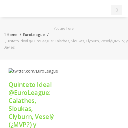
INICIO
You are here:
Home
EuroLeague
ACB
Quinteto Ideal @EuroLeague: Calathes, Sloukas, Clyburn, Veselý (¿MVP?) y
Davies
EuroLeague
FEB
Quinteto Ideal
FIBA
@EuroLeague:
Calathes,
OTROS
Sloukas,
Clyburn, Veselý
FORMACIÓN
(¿MVP?) y