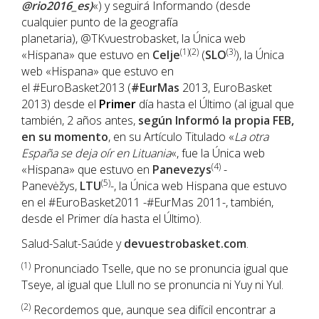
@rio2016_es)
«) y seguirá Informando (desde
cualquier punto de la geografía
planetaria), @TKvuestrobasket, la Única web
(1)(2)
(3)
«Hispana» que estuvo en
Celje
(
SLO
), la Única
web «Hispana» que estuvo en
el #EuroBasket2013 (
#EurMas
2013, EuroBasket
2013) desde el
Primer
día hasta el Último (al igual que
también, 2 años antes,
según Informó la propia FEB,
en su momento
, en su Artículo Titulado «
La otra
España se deja oír en Lituania
«, fue la Única web
(4)
«Hispana» que estuvo en
Panevezys
-
(5)
Panevėžys,
LTU
-, la Única web Hispana que estuvo
en el #EuroBasket2011 -#EurMas 2011-, también,
desde el Primer día hasta el Último).
Salud-Salut-Saúde y
devuestrobasket.com
.
(1
)
Pronunciado Tselle, que no se pronuncia igual que
Tseye, al igual que Llull no se pronuncia ni Yuy ni Yul.
(2)
Recordemos que, aunque sea difícil encontrar a