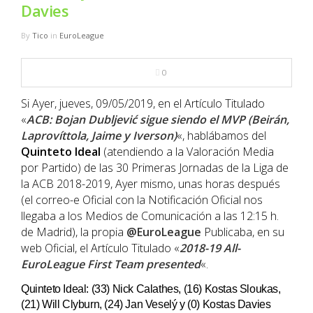
NBA
Davies
By
Tico
in
EuroLeague
MULTIMEDIA
0
RIO 2016
Si Ayer, jueves, 09/05/2019, en el Artículo Titulado
«
ACB: Bojan Dubljević sigue siendo el MVP (Beirán,
Laprovíttola, Jaime y Iverson)
«, hablábamos del
Quinteto
Ideal
(atendiendo a la Valoración Media
por Partido) de las 30 Primeras Jornadas de la Liga de
la ACB 2018-2019, Ayer mismo, unas horas después
(el correo-e Oficial con la Notificación Oficial nos
llegaba a los Medios de Comunicación a las 12:15 h.
de Madrid), la propia
@EuroLeague
Publicaba, en su
web Oficial, el Artículo Titulado «
2018-19 All-
EuroLeague First Team presented
«.
Quinteto Ideal: (33) Nick Calathes, (16) Kostas Sloukas,
(21) Will Clyburn, (24) Jan Veselý y (0) Kostas Davies