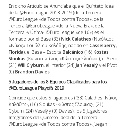
En dicho Artículo se Anunciaba que el Quinteto Ideal
de la @EuroLeague 2018-2019 (de la Tercera
@EuroLeague «de Todos contra Todos», de la
Tercera @EuroLeague «de la Nueva Era», de la
Tercera -y Última- @EuroLeague «de 16») es el
formado por el Base (33)
Nick Calathes
(Νικόλαος
«Νίκος» Γουίλλιαμ Καλάθης, nacido en
Casselberry,
Florida
), el Base – Escolta
Balcánico
(16)
Kostas
Sloukas
(Κωνσταντίνος «Κώστας» Σλούκας), el Alero
(21)
Will Clyburn
, el Interior (24)
Jan Veselý
y el Pívot
(0)
Brandon Davies
.
5 Jugadores de los 8 Equipos Clasificados para los
@EuroLeague Playoffs 2019
Coincide que estos 5 Jugadores ((33) Calathes -Νίκος
Καλάθης-, (16) Sloukas -Κώστας Σλούκας-, (21)
Clyburn, (24) Veselý y (0) Davies), los 5 Jugadores
Integrantes del Quinteto Ideal de la Tercera
@EuroLeague «de Todos contra Todos», juegan