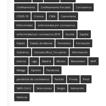
Confinamiento
Confinamiento Forzado
Coronavirus
COVID-19
Crónica
CSKA
Cuarentena
Enfermedad
enfermedad por coronavirus
enfermedad por coronavirus 2019
Escolta
España
Estado
Estado de Alarma
Femenino
Formación
Gobierno
Gonzalo Micó_Tico-Javier
Información
Interior
Liga
Madrid
Mirotic
Movember
MVP
Málaga
Opinión
Pandemia
pandemia de coronavirus
Partido
Previa
Pívot
SARS-CoV-2
Selecciones
Sergio
Valoración
València