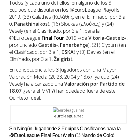
Todos (y cada uno de) ellos, en alguno de los 8
Equipos que disputaron los @EuroLeague Playoffs
2019: (33) Calathes (Καλάθης, en el Eliminado, por 3 a
0,
Panathinaikos
), (16) Sloukas (Σλούκας) y (24)
Veselý (en el Clasificado, por 3 a 1, para la
@EuroLeague
Final
Four
2019 -«de
Vitoria-Gasteiz
«,
pronunciado
Gastéis
-,
Fenerbahçe
), (21) Clyburn (en
el Clasificado, por 3 a 1,
CSKA
) y (0) Davies (en el
Eliminado, por 3 a 1,
Žalgiris
).
En consecuencia, los 3 Jugadores con una Mayor
Valoración Media (20.23, 20.04 y 18.67, ya que (24)
Veselý ha alcanzado una
Valoración por Partido de
18.07
, ¿será el MVP?) han quedado fuera de este
Quinteto Ideal.
euroleague.net
Sin Ningún Jugador de 2 Equipos Clasificados para la
@EuroLeague Final Four (y sin (1) Nando de Colo)