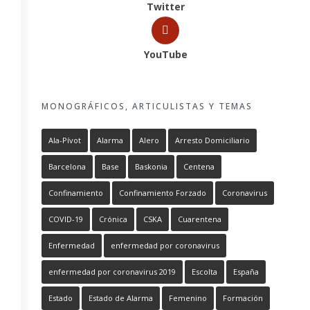
Twitter
YouTube
MONOGRÁFICOS, ARTICULISTAS Y TEMAS
Ala-Pívot
Alarma
Alero
Arresto Domiciliario
Barcelona
Base
Baskonia
Centena
Confinamiento
Confinamiento Forzado
Coronavirus
COVID-19
Crónica
CSKA
Cuarentena
Enfermedad
enfermedad por coronavirus
enfermedad por coronavirus 2019
Escolta
España
Estado
Estado de Alarma
Femenino
Formación