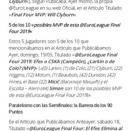
Clyburn
«), según Publicaba, Ayer mismo, la propia
@EuroLeague en su web Oficial, en el Artículo Titulado
«
Final Four MVP: Will Clyburn
«.
posibles MVP de esta @EuroLeague Final
5 de los 10 «
Four 2019
«
Estos 5 Jugadores son 5 de los 10 que
mencionábamos en el Artículo que Publicábamos
Ayer, domingo, 19/05, Titulado «
@EuroLeague Final
Four 2019: Efes o CSKA (Campeón), ¿Larkin o de
Colo? (MVP)
» (
«(0)
Larkin
, (1)
de Colo
, (21)
Clyburn
, (22)
Higgins
, (12)
Motum
, (1)
Beaubois
, (42)
Dunston
, (42)
Hines
, el Base (22)
Micić
(Василије Мицић) y el
Escolta – Alero (44)
Simon
son 10 de los posibles MVP
de esta
@EuroLeague
Final Four 2019
)».
Paralelismo con las Semifinales: la Barrera de los 90
Puntos
Ee el Artículo que Publicábamos Anteayer, sábado 18,
Titulado «
@EuroLeague Final Four: El Efes Elimina al