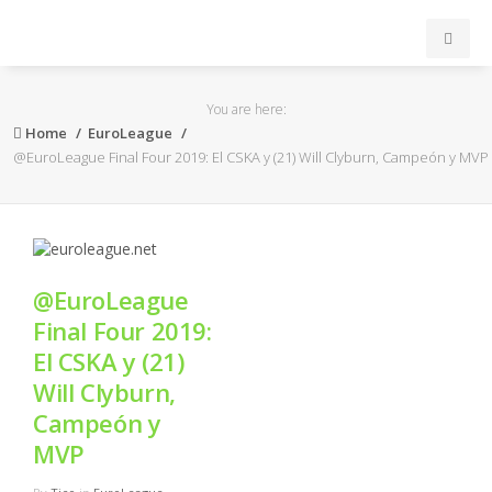
INICIO
You are here:
Home
EuroLeague
ACB
@EuroLeague Final Four 2019: El CSKA y (21) Will Clyburn, Campeón y MVP
EuroLeague
FEB
@EuroLeague
Final Four 2019:
FIBA
El CSKA y (21)
OTROS
Will Clyburn,
Campeón y
FORMACIÓN
MVP