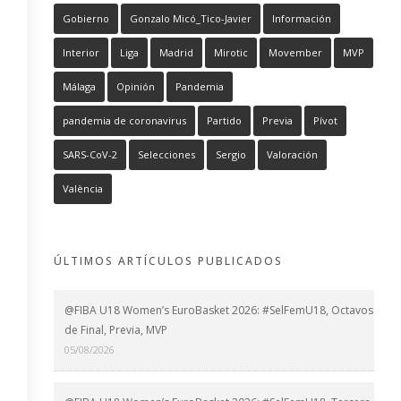
Gobierno
Gonzalo Micó_Tico-Javier
Información
Interior
Liga
Madrid
Mirotic
Movember
MVP
Málaga
Opinión
Pandemia
pandemia de coronavirus
Partido
Previa
Pívot
SARS-CoV-2
Selecciones
Sergio
Valoración
València
ÚLTIMOS ARTÍCULOS PUBLICADOS
@FIBA U18 Women’s EuroBasket 2026: #SelFemU18, Octavos
de Final, Previa, MVP
05/08/2026