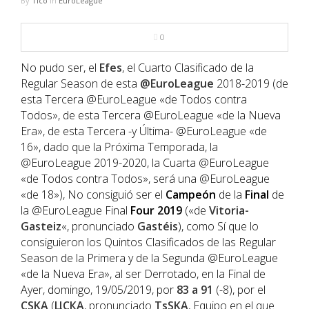
By
Tico
in
EuroLeague
NBA
0
MULTIMEDIA
No pudo ser, el
Efes
, el Cuarto Clasificado de la
RIO 2016
Regular Season de esta
@EuroLeague
2018-2019 (de
esta Tercera @EuroLeague «de Todos contra
Todos», de esta Tercera @EuroLeague «de la Nueva
Era», de esta Tercera -y Última- @EuroLeague «de
16», dado que la Próxima Temporada, la
@EuroLeague 2019-2020, la Cuarta @EuroLeague
«de Todos contra Todos», será una @EuroLeague
«de 18»), No consiguió ser el
Campeón
de la
Final
de
la @EuroLeague Final
Four
2019
(«de
Vitoria-
Gasteiz
«, pronunciado
Gastéis
), como Sí que lo
consiguieron los Quintos Clasificados de las Regular
Season de la Primera y de la Segunda @EuroLeague
«de la Nueva Era», al ser Derrotado, en la Final de
Ayer, domingo, 19/05/2019, por
83 a 91
(-8), por el
CSKA
(
ЦСКА
, pronunciado
TsSKA
, Equipo en el que