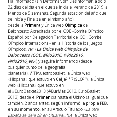
Ha Informado (sin Deformar, sin Desinformar, a sólo
32 días del día en el que se Inicia el Verano de 2019, a
Menos de 5 semanas, Segunda estación del año que
se Inicia y Finaliza en el mismo año),
desde la
Primera
y Única web
Olímpica
de
Baloncesto Acreditada por el COE -Comité Olímpico
Español, por Delegación Territorial del COI, Comité
Olímpico Internacional- en la Historia de los Juegos
Olímpicos, ver «
La Única web Olímpica de
Baloncesto (COE, #Rio2016, @Rio2016,
@rio2016_es)
«) y seguirá Informando (desde
cualquier punto de la geografía
planetaria), @TKvuestrobasket, la Única web
(1)(2)
(3)
«Hispana» que estuvo en
Celje
(
SLO
), la Única
web «Hispana» que estuvo en
el #EuroBasket2013 (
#EurMas
2013, EuroBasket
2013) desde el
Primer
día hasta el Último (al igual que
también, 2 años antes,
según Informó la propia FEB,
en su momento
, en su Artículo Titulado «
La otra
España se deja oír en Lituania
«, fue la Única web