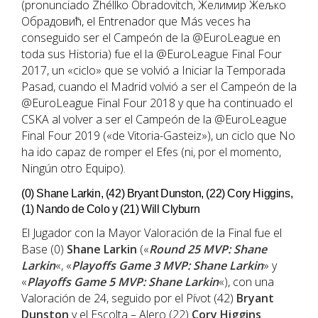
(pronunciado Zhéllko Obradovitch, Желимир Жељко
Обрадовић, el Entrenador que Más veces ha
conseguido ser el Campeón de la @EuroLeague en
toda sus Historia) fue el la @EuroLeague Final Four
2017, un «ciclo» que se volvió a Iniciar la Temporada
Pasad, cuando el Madrid volvió a ser el Campeón de la
@EuroLeague Final Four 2018 y que ha continuado el
CSKA al volver a ser el Campeón de la @EuroLeague
Final Four 2019 («de Vitoria-Gasteiz»), un ciclo que No
ha ido capaz de romper el Efes (ni, por el momento,
Ningún otro Equipo).
(0) Shane Larkin, (42) Bryant Dunston, (22) Cory Higgins,
(1) Nando de Colo y (21) Will Clyburn
El Jugador con la Mayor Valoración de la Final fue el
Base (0)
Shane Larkin
(«
Round 25 MVP: Shane
Larkin
«, «
Playoffs Game 3 MVP: Shane Larkin
» y
«
Playoffs Game 5 MVP: Shane Larkin
«), con una
Valoración de 24, seguido por el Pívot (42)
Bryant
Dunston
y el Escolta – Alero (22)
Cory Higgins