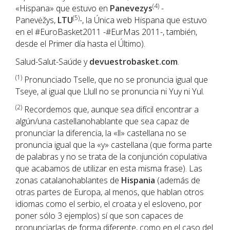
(4)
«Hispana» que estuvo en
Panevezys
-
(5)
Panevėžys,
LTU
-, la Única web Hispana que estuvo
en el #EuroBasket2011 -#EurMas 2011-, también,
desde el Primer día hasta el Último).
Salud-Salut-Saúde y
devuestrobasket.com
.
(1
)
Pronunciado Tselle, que no se pronuncia igual que
Tseye, al igual que Llull no se pronuncia ni Yuy ni Yul.
(2)
Recordemos que, aunque sea difícil encontrar a
algún/una castellanohablante que sea capaz de
pronunciar la diferencia, la «ll» castellana no se
pronuncia igual que la «y» castellana (que forma parte
de palabras y no se trata de la conjunción copulativa
que acabamos de utilizar en esta misma frase). Las
zonas catalanohablantes de
Hispania
(además de
otras partes de Europa, al menos, que hablan otros
idiomas como el serbio, el croata y el esloveno, por
poner sólo 3 ejemplos) sí que son capaces de
pronunciarlas de forma diferente, como en el caso del