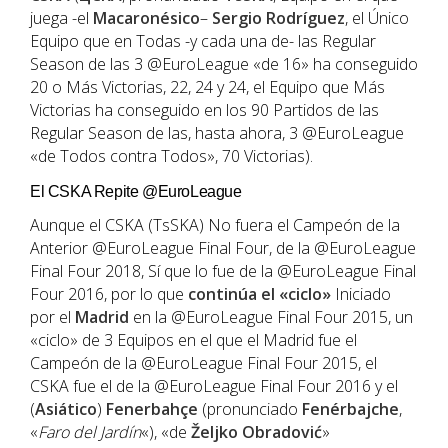
juega -el
Macaronésico
–
Sergio Rodríguez
, el Único
Equipo que en Todas -y cada una de- las Regular
Season de las 3 @EuroLeague «de 16» ha conseguido
20 o Más Victorias, 22, 24 y 24, el Equipo que Más
Victorias ha conseguido en los 90 Partidos de las
Regular Season de las, hasta ahora, 3 @EuroLeague
«de Todos contra Todos», 70 Victorias).
El CSKA Repite @EuroLeague
Aunque el CSKA (TsSKA) No fuera el Campeón de la
Anterior @EuroLeague Final Four, de la @EuroLeague
Final Four 2018, Sí que lo fue de la @EuroLeague Final
Four 2016, por lo que
continúa el «ciclo»
Iniciado
por el
Madrid
en la @EuroLeague Final Four 2015, un
«ciclo» de 3 Equipos en el que el Madrid fue el
Campeón de la @EuroLeague Final Four 2015, el
CSKA fue el de la @EuroLeague Final Four 2016 y el
(
Asiático
)
Fenerbahçe
(pronunciado
Fenérbajche
,
«
Faro del Jardín
«), «de
Željko Obradović
»