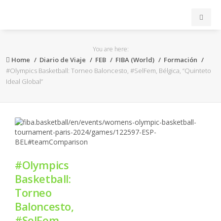
INICIO
You are here:
Home
Diario de Viaje
FEB
FIBA (World)
Formación
ACB
#Olympics Basketball: Torneo Baloncesto, #SelFem, Bélgica, “Quinteto
Ideal Global”
EuroLeague
FEB
FIBA
#Olympics
OTROS
Basketball:
Torneo
FORMACIÓN
Baloncesto,
#SelFem,