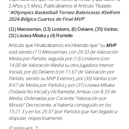
2 Años y 5 Mes), Publicábamos el Artículo Titulado
“
#Olympics Basketball Torneo Baloncesto #SelFem
2024-Bélgica Cuartos de Final MVP
”.
(11) Meesseman, (13) Linskens, (6) Delaere, (35) Vanloo,
(31) Lisowa-Mbaka y (4) Ramette
Artículo que Finalizábamos escribiendo que “
su
MVP
está siendo (11)
Meesseman
, con 29.33 de Valoración
Media por Partido, seguida por (13)
Linskens
(con
14.00 de Valoración Media su otra Jugadora Interior
Inicial), por (6)
Delaere
(con 11.67 de Valoración por
Partido, siendo su MVP Exterior), por (35)
Vanloo
(con
8.67 de Media por Partido) y por (31)
Lisowa-Mbaka
(Todavía No Inicial) y (4)
Ramette
, Ambas con 8.33 de
Media, Ordenadas por Cociente “Valoración por
Minuto” Decreciente, al haberla conseguido en los
15:21.3 y en los 25:37 (por Partido) que han llegado a
disputar, respectivamente.
(Continuará…)
”.