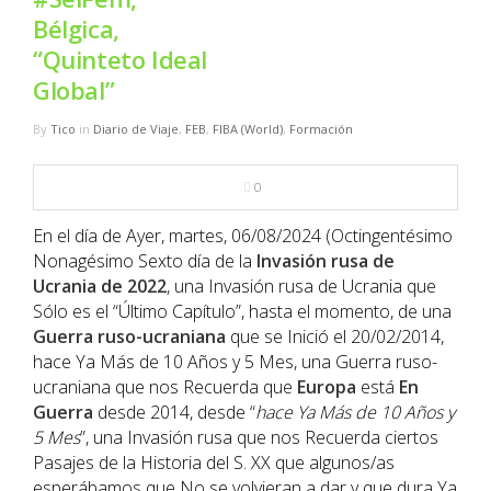
NBA
Bélgica,
“Quinteto Ideal
MULTIMEDIA
Global”
RIO 2016
By
Tico
in
Diario de Viaje
,
FEB
,
FIBA (World)
,
Formación
0
En el día de Ayer, martes, 06/08/2024 (Octingentésimo
Nonagésimo Sexto día de la
Invasión rusa de
Ucrania de 2022
, una Invasión rusa de Ucrania que
Sólo es el “Último Capítulo”, hasta el momento, de una
Guerra ruso-ucraniana
que se Inició el 20/02/2014,
hace Ya Más de 10 Años y 5 Mes, una Guerra ruso-
ucraniana que nos Recuerda que
Europa
está
En
Guerra
desde 2014, desde “
hace Ya Más de 10 Años y
5 Mes
”, una Invasión rusa que nos Recuerda ciertos
Pasajes de la Historia del S. XX que algunos/as
esperábamos que No se volvieran a dar y que dura Ya