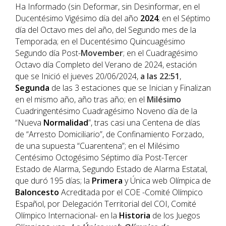
Ha Informado (sin Deformar, sin Desinformar, en el
Ducentésimo Vigésimo día del año
202
4
; en el Séptimo
día del Octavo mes del año, del Segundo mes de la
Temporada; en el Ducentésimo Quincuagésimo
Segundo día Post-
Movember
; en el Cuadragésimo
Octavo día Completo del Verano de 2024, estación
que se Inició el jueves 20/06/2024,
a las 22:51
,
Segunda
de las 3 estaciones que se Inician y Finalizan
en el mismo año, año tras año; en el
Milésimo
Cuadringentésimo Cuadragésimo Noveno día de la
“Nueva
Normalidad
”, tras casi una Centena de días
de “Arresto Domiciliario”, de Confinamiento Forzado,
de una supuesta “Cuarentena”; en el Milésimo
Centésimo Octogésimo Séptimo día Post-Tercer
Estado de Alarma, Segundo Estado de Alarma Estatal,
que duró 195 días; la
Primera
y Única web Olímpica de
Baloncesto
Acreditada por el COE -Comité Olímpico
Español, por Delegación Territorial del COI, Comité
Olímpico Internacional- en la
Historia
de los Juegos