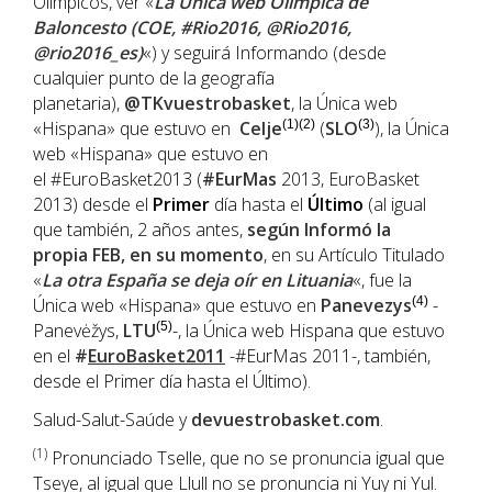
Olímpicos, ver «
La Única web Olímpica de
Baloncesto (COE, #Rio2016, @Rio2016,
@rio2016_es)
«) y seguirá Informando (desde
cualquier punto de la geografía
planetaria),
@TKvuestrobasket
, la Única web
«Hispana» que estuvo en
Celje
(1)(2)
(
SLO
(3)
), la Única
web «Hispana» que estuvo en
el #EuroBasket2013 (
#EurMas
2013, EuroBasket
2013) desde el
Primer
día hasta el
Último
(al igual
que también, 2 años antes,
según Informó la
propia
FEB
, en su momento
, en su Artículo Titulado
«
La otra España se deja oír en Lituania
«, fue la
Única web «Hispana» que estuvo en
Panevezys
(4)
-
Panevėžys,
LTU
(5)
-, la Única web Hispana que estuvo
en el
#
EuroBasket2011
-#EurMas 2011-, también,
desde el Primer día hasta el Último).
Salud-Salut-Saúde y
devuestrobasket.com
.
(1
)
Pronunciado Tselle, que no se pronuncia igual que
Tseye, al igual que Llull no se pronuncia ni Yuy ni Yul.