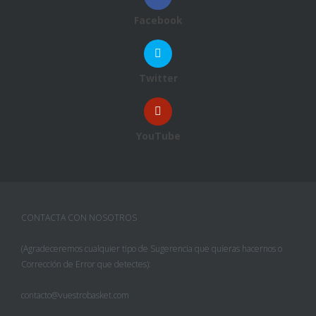
Facebook
Twitter
YouTube
CONTACTA CON NOSOTROS
(Agradeceremos cualquier tipo de Sugerencia que quieras hacernos o
Corrección de Error que detectes):
contacto@vuestrobasket.com