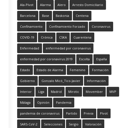
Ala-Pívot
Alarma
Alero
Arresto Domiciliario
Barcelona
Base
Baskonia
Centena
Confinamiento
Confinamiento Forzado
Coronavirus
COVID-19
Crónica
CSKA
Cuarentena
Enfermedad
enfermedad por coronavirus
enfermedad por coronavirus 2019
Escolta
España
Estado
Estado de Alarma
Femenino
Formación
Gobierno
Gonzalo Micó_Tico-Javier
Información
Interior
Liga
Madrid
Mirotic
Movember
MVP
Málaga
Opinión
Pandemia
pandemia de coronavirus
Partido
Previa
Pívot
SARS-CoV-2
Selecciones
Sergio
Valoración