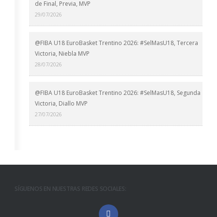
de Final, Previa, MVP
29/07/2026
@FIBA U18 EuroBasket Trentino 2026: #SelMasU18, Tercera
Victoria, Niebla MVP
28/07/2026
@FIBA U18 EuroBasket Trentino 2026: #SelMasU18, Segunda
Victoria, Diallo MVP
27/07/2026
SÍGUENOS EN NUESTRAS REDES SOCIALES: