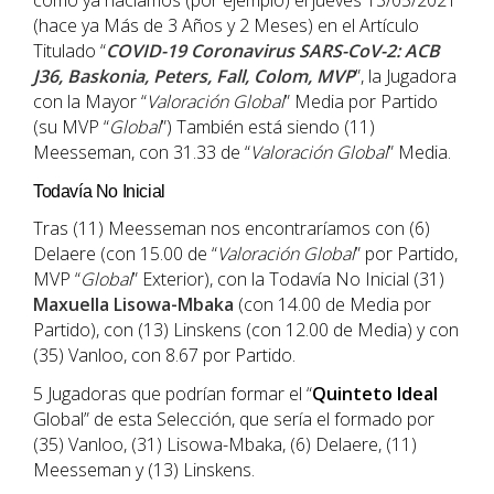
como ya hacíamos (por ejemplo) el jueves 13/05/2021
(hace ya Más de 3 Años y 2 Meses) en el Artículo
Titulado “
COVID-19 Coronavirus SARS-CoV-2: ACB
J36, Baskonia, Peters, Fall, Colom, MVP
”, la Jugadora
con la Mayor “
Valoración Global
” Media por Partido
(su MVP “
Global
”) También está siendo (11)
Meesseman, con 31.33 de “
Valoración Global
” Media.
Todavía No Inicial
Tras (11) Meesseman nos encontraríamos con (6)
Delaere (con 15.00 de “
Valoración Global
” por Partido,
MVP “
Global
” Exterior), con la Todavía No Inicial (31)
Maxuella Lisowa-Mbaka
(con 14.00 de Media por
Partido), con (13) Linskens (con 12.00 de Media) y con
(35) Vanloo, con 8.67 por Partido.
5 Jugadoras que podrían formar el “
Quinteto
Ideal
Global” de esta Selección, que sería el formado por
(35) Vanloo, (31) Lisowa-Mbaka, (6) Delaere, (11)
Meesseman y (13) Linskens.