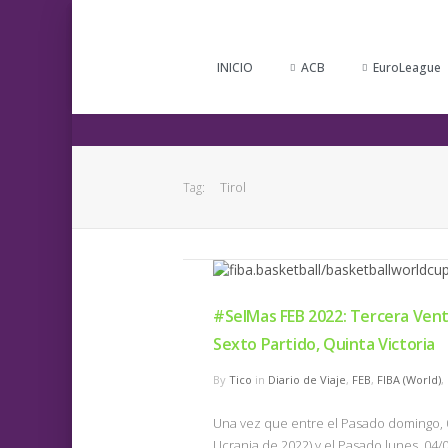
INICIO
ACB
EuroLeague
Tirol
Tag:
#SelMas FEB 2022: Tercera Vent
Sexto Partido, Quinta Victoria
By
Tico
in
Diario de Viaje
,
FEB
,
FIBA (World)
,
Una vez que entre el Pasado domingo, 0
Ucrania de 2022) y el Pasado lunes, 04/