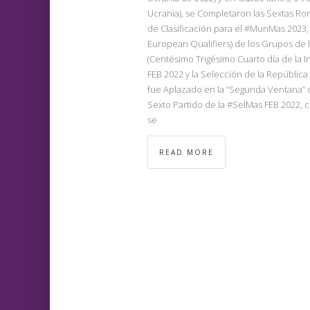
Ucrania), se Completaron las Sextas Ron
de Clasificación para el #MunMas 2023,
European Qualifiers) de los Grupos de l
(Centésimo Trigésimo Cuarto día de la I
FEB 2022 y la Selección de la República
fue Aplazado en la “Segunda Ventana” de
Sexto Partido de la #SelMas FEB 2022, 
se
READ MORE