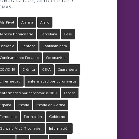
ONOGRÁFICOS, ARTICULISTAS Y
EMAS
Ala-Pívot
Alarma
Alero
Arresto Domiciliario
Barcelona
Base
Baskonia
Centena
Confinamiento
Confinamiento Forzado
Coronavirus
COVID-19
Crónica
CSKA
Cuarentena
Enfermedad
enfermedad por coronavirus
enfermedad por coronavirus 2019
Escolta
España
Estado
Estado de Alarma
Femenino
Formación
Gobierno
Gonzalo Micó_Tico-Javier
Información