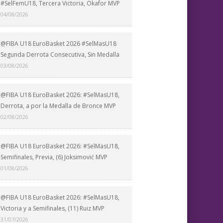
#SelFemU18, Tercera Victoria, Okafor MVP
04/08/2026
@FIBA U18 EuroBasket 2026 #SelMasU18
Segunda Derrota Consecutiva, Sin Medalla
03/08/2026
@FIBA U18 EuroBasket 2026: #SelMasU18,
Derrota, a por la Medalla de Bronce MVP
02/08/2026
@FIBA U18 EuroBasket 2026: #SelMasU18,
Semifinales, Previa, (6) Joksimović MVP
01/08/2026
@FIBA U18 EuroBasket 2026: #SelMasU18,
Victoria y a Semifinales, (11) Ruiz MVP
31/07/2026