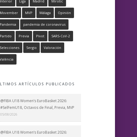
Interior
Liga
Madrid
Mirotic
Movember
MVP
Málaga
Opinión
Pandemia
pandemia de coronavirus
Partido
Previa
Pívot
SARS-CoV-2
Selecciones
Sergio
Valoración
València
LTIMOS ARTÍCULOS PUBLICADOS
@FIBA U18 Women’s EuroBasket 2026:
#SelFemU18, Octavos de Final, Previa, MVP
05/08/2026
@FIBA U18 Women’s EuroBasket 2026: