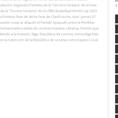
M
das (los Segundos Partidos de la “Tercera Ventana” de la Fase
T
 de la “Tercera Ventana” de los FIBA Basketball World Cup 2023
a Primera Fase de dicha Fase de Clasificación, Ayer, jueves 07
nvasión rusa) se disputó el Partido Aplazado entre la #SelMas
 Semipresidencialista de Ucrania (Україна, Ukraïna), Partido que
bido a la Invasión. Rīga, República de Letonia, Arēna Rīga Este
con la Selección de la República de Ucrania como Equipo Local,