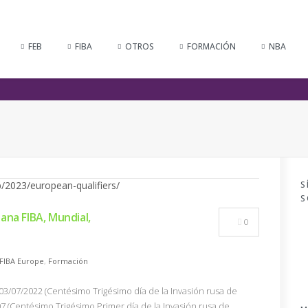
FEB
FIBA
OTROS
FORMACIÓN
NBA
S
S
ana FIBA, Mundial,
0
FIBA Europe
,
Formación
3/07/2022 (Centésimo Trigésimo día de la Invasión rusa de
07 (Centésimo Trigésimo Primer día de la Invasión rusa de