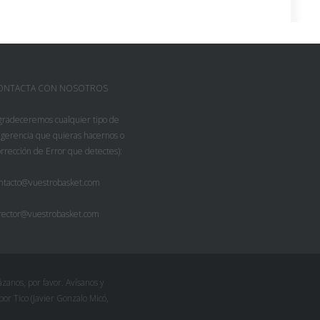
ONTACTA CON NOSOTROS
gradeceremos cualquier tipo de
gerencia que quieras hacernos o
rrección de Error que detectes):
ntacto@vuestrobasket.com
rector@vuestrobasket.com
zanos, por favor. Avísanos y
r Tico (Javier Gonzalo Micó,