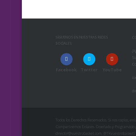
SÍGUENOS EN NUESTRAS REDES
C
SOCIALES:
(A
Su
Co
Facebook
Twitter
YouTube
co
di
Todos los Derechos Reservados. Si nos copias, enlá
Compartiremos Enlaces. Diseñado y Programado po
director@vuestrobasket.com, @TKvuestrobasket).