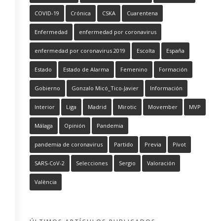
COVID-19
Crónica
CSKA
Cuarentena
Enfermedad
enfermedad por coronavirus
enfermedad por coronavirus 2019
Escolta
España
Estado
Estado de Alarma
Femenino
Formación
Gobierno
Gonzalo Micó_Tico-Javier
Información
Interior
Liga
Madrid
Mirotic
Movember
MVP
Málaga
Opinión
Pandemia
pandemia de coronavirus
Partido
Previa
Pívot
SARS-CoV-2
Selecciones
Sergio
Valoración
València