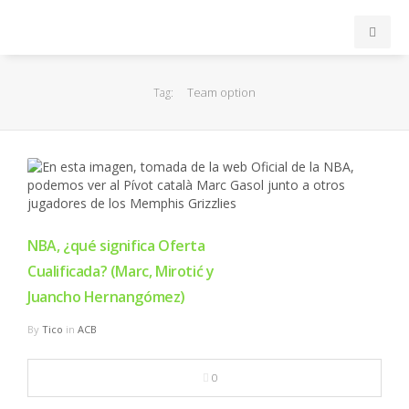
INICIO
Team option
Tag:
ACB
EuroLeague
FEB
NBA, ¿qué significa Oferta
Cualificada? (Marc, Mirotić y
FIBA
Juancho Hernangómez)
OTROS
By
Tico
in
ACB
FORMACIÓN
0