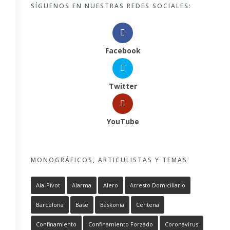
SÍGUENOS EN NUESTRAS REDES SOCIALES:
Facebook
Twitter
YouTube
MONOGRÁFICOS, ARTICULISTAS Y TEMAS
Ala-Pívot
Alarma
Alero
Arresto Domiciliario
Barcelona
Base
Baskonia
Centena
Confinamiento
Confinamiento Forzado
Coronavirus